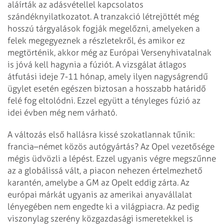
aláírták az adásvétellel kapcsolatos
szándéknyilatkozatot. A tranzakció létrejöttét még
hosszú tárgyalások fogják megelőzni, amelyeken a
felek megegyeznek a részletekről, és amikor ez
megtörténik, akkor még az Európai Versenyhivatalnak
is jóvá kell hagynia a fúziót. A vizsgálat átlagos
átfutási ideje 7-11 hónap, amely ilyen nagyságrendű
ügylet esetén egészen biztosan a hosszabb határidő
felé fog eltolódni. Ezzel együtt a tényleges fúzió az
idei évben még nem várható.
A változás első hallásra kissé szokatlannak tűnik:
francia–német közös autógyártás? Az Opel vezetősége
mégis üdvözli a lépést. Ezzel ugyanis végre megszűnne
az a globálissá vált, a piacon nehezen értelmezhető
karantén, amelybe a GM az Opelt eddig zárta. Az
európai márkát ugyanis az amerikai anyavállalat
lényegében nem engedte ki a világpiacra. Az pedig
viszonylag szerény közgazdasági ismeretekkel is