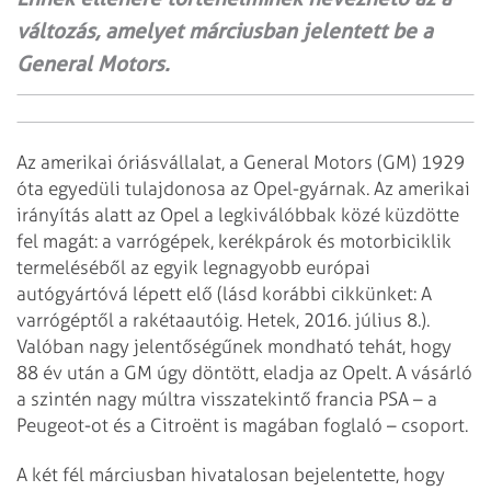
változás, amelyet márciusban jelentett be a
General Motors.
Az amerikai óriásvállalat, a General Motors (GM) 1929
óta egyedüli tulajdonosa az Opel-gyárnak. Az amerikai
irányítás alatt az Opel a legkiválóbbak közé küzdötte
fel magát: a varrógépek, kerékpárok és motorbiciklik
termeléséből az egyik legnagyobb európai
autógyártóvá lépett elő (lásd korábbi cikkünket: A
varrógéptől a rakétaautóig. Hetek, 2016. július 8.).
Valóban nagy jelentőségűnek mondható tehát, hogy
88 év után a GM úgy döntött, eladja az Opelt. A vásárló
a szintén nagy múltra visszatekintő francia PSA – a
Peugeot-ot és a Citroënt is magában foglaló – csoport.
A két fél márciusban hivatalosan bejelentette, hogy