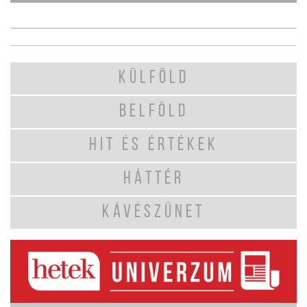
KÜLFÖLD
BELFÖLD
HIT ÉS ÉRTÉKEK
HÁTTÉR
KÁVÉSZÜNET