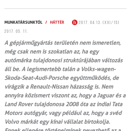
MUNKATÁRSUNKTÓL
/
HÁTTÉR
2017. 04.13. (XXI/15)
2017. 05. 11.
A gépjárműgyártás területén nem ismeretlen,
még csak nem is szokatlan az, ha egy
autómárka tulajdonosi struktúrájában változás
áll be. A legismertebb talán a Volks-wagen-
Skoda-Seat-Audi-Porsche együttműködés, de
virágzik a Renault-Nissan házasság is. Nem
annyira közismert viszont az, hogy a Jaguar és a
Land Rover tulajdonosa 2008 óta az indiai Tata
Motors autógyár, vagy például az, hogy a svéd
Volvo márkát egy kínai vállalat birtokolja.
Ennek ellenére történelminek nevezhető az a