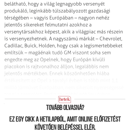
belátható, hogy a világ legnagyobb versenyét
produkáló, leginkább túlszabályozott gazdasági
térségében – vagyis Európában – nagyon nehéz
jelentős sikereket felmutatni azokhoz a
versenytársakhoz képest, akik a világpiac más részein
is versenyezhetnek. A nagyszámú márkát – Chevrolet,
Cadillac, Buick, Holden, hogy csak a legismertebbeket
említsük – magáénak tudó GM viszont soha sem
engedte meg az Opelnek, hogy Európán kívüli
piacokon is rajtvonalhoz álljon, legalábbis nem
jelentős mértékben. Ennek köszönhetően hiába
értékesített az Opel a tavalyi évben is több mint 1,1
millió járművet Európában, nem sikerült nyereségessé
tenni a termelést. Pedig az utóbbi néhány évben
jelentősen átrendeződött a globális autópiac:
Tovább olvasná?
Ez egy cikk a hetilapból, amit online előfizetést
követően belépéssel elér.