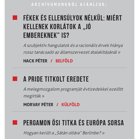
ARCHÍVUMUNKBÓL AJÁNLJUK:
FÉKEK ÉS ELLENSÚLYOK NÉLKÜL: MIÉRT
KELLENEK KORLÁTOK A „JÓ
EMBEREKNEK” IS?
A szubjektív hangulatok és a racionális érvek hiánya
rossz tanácsadó az államszervezet átalakításánál
»
HACK PÉTER
/
BELFÖLD
A PRIDE TITKOLT EREDETE
A melegmozgalom programját évtizedekkel ezelőtt
megírták
»
MORVAY PÉTER
/
KÜLFÖLD
PERGAMON ŐSI TITKA ÉS EURÓPA SORSA
Hogyan került a „Sátán oltára” Berlinbe?
»