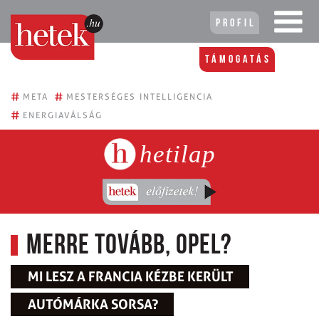
Profil
Támogatás
#
#
META
MESTERSÉGES INTELLIGENCIA
#
ENERGIAVÁLSÁG
hetilap
Merre tovább, Opel?
MI LESZ A FRANCIA KÉZBE KERÜLT
AUTÓMÁRKA SORSA?