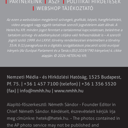
PARTNEREINK
ÁSZF
POLITIKAI HIRDETÉSEK
WEBSHOP TÁJÉKOZTATÓ
Az ezen a weboldalon megjelenő szövegek, grafikák, képek, hangfelvételek,
video anyagok vagy egyéb tartalmak szerzői jogvédelem alatt állnak. A
Hetek.hu Kft. minden jogot fenntart a tartalommal kapcsolatosan, beleértve a
tartalom szöveg- és adatbányászat céljára való felhasználását is – A szerzői
jogról szóló 1999. évi LXXVI. törvény rendelkezései értelmében a törvény
35/A. § (1) paragrafusa és a digitális szolgáltatások piacairól szóló európai
irányelv (Az Európai Parlament és a Tanács (EU) 2019/790 Irányelve) 4. cikke
alapján. © 2026 HETEK.HU Kft.
Nemzeti Média - és Hírközlési Hatóság, 1525 Budapest,
Pf. 75. | +36 1 457 7100 (telefon) | +36 1 356 5520
(fax) |
info@nmhh.hu
| www.nmhh.hu
Alapító-főszerkesztő: Németh Sándor - Founder Editor in
Chief: Németh Sándor. Kérdéseit, észrevételeit kérjük írja
meg címünkre:
hetek@hetek.hu
. - The photos contained in
the AP photo service may not be published and