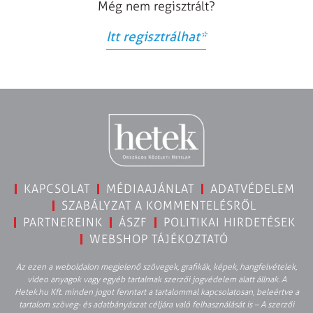
Még nem regisztrált?
Itt regisztrálhat
*
KAPCSOLAT
MÉDIAAJÁNLAT
ADATVÉDELEM
SZABÁLYZAT A KOMMENTELÉSRŐL
PARTNEREINK
ÁSZF
POLITIKAI HIRDETÉSEK
WEBSHOP TÁJÉKOZTATÓ
Az ezen a weboldalon megjelenő szövegek, grafikák, képek, hangfelvételek,
video anyagok vagy egyéb tartalmak szerzői jogvédelem alatt állnak. A
Hetek.hu Kft. minden jogot fenntart a tartalommal kapcsolatosan, beleértve a
tartalom szöveg- és adatbányászat céljára való felhasználását is – A szerzői