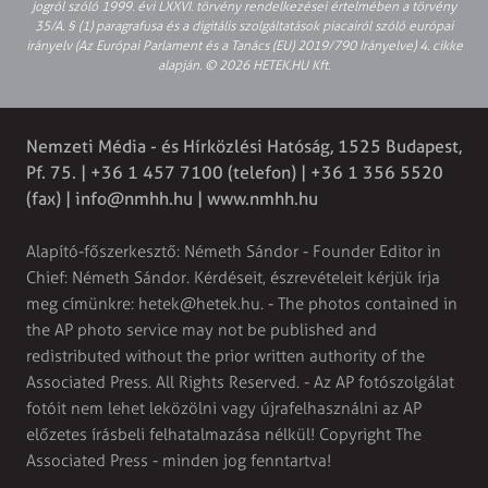
jogról szóló 1999. évi LXXVI. törvény rendelkezései értelmében a törvény
35/A. § (1) paragrafusa és a digitális szolgáltatások piacairól szóló európai
irányelv (Az Európai Parlament és a Tanács (EU) 2019/790 Irányelve) 4. cikke
alapján. © 2026 HETEK.HU Kft.
Nemzeti Média - és Hírközlési Hatóság, 1525 Budapest,
Pf. 75. | +36 1 457 7100 (telefon) | +36 1 356 5520
(fax) |
info@nmhh.hu
| www.nmhh.hu
Alapító-főszerkesztő: Németh Sándor - Founder Editor in
Chief: Németh Sándor. Kérdéseit, észrevételeit kérjük írja
meg címünkre:
hetek@hetek.hu
. - The photos contained in
the AP photo service may not be published and
redistributed without the prior written authority of the
Associated Press. All Rights Reserved. - Az AP fotószolgálat
fotóit nem lehet leközölni vagy újrafelhasználni az AP
előzetes írásbeli felhatalmazása nélkül! Copyright The
Associated Press - minden jog fenntartva!