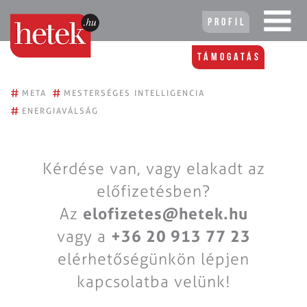
Profil
Támogatás
#
#
META
MESTERSÉGES INTELLIGENCIA
#
ENERGIAVÁLSÁG
Kérdése van, vagy elakadt az
előfizetésben?
Az
elofizetes@hetek.hu
vagy a
+36 20 913 77 23
elérhetőségünkön lépjen
kapcsolatba velünk!