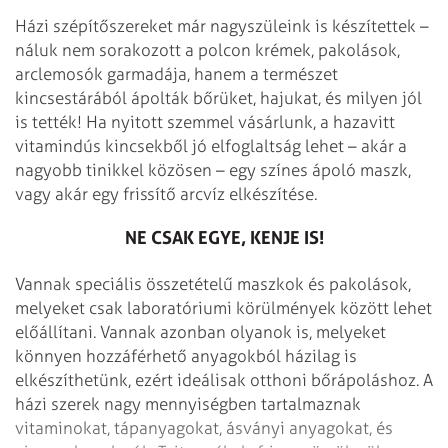
Házi szépítőszereket már nagyszüleink is készítettek –
náluk nem sorakozott a polcon krémek, pakolások,
arclemosók garmadája, hanem a természet
kincsestárából ápolták bőrüket, hajukat, és milyen jól
is tették! Ha nyitott szemmel vásárlunk, a hazavitt
vitamindús kincsekből jó elfoglaltság lehet – akár a
nagyobb tinikkel közösen – egy színes ápoló maszk,
vagy akár egy frissítő arcvíz elkészítése.
NE CSAK EGYE, KENJE IS!
Vannak speciális összetételű maszkok és pakolások,
melyeket csak laboratóriumi körülmények között lehet
előállítani. Vannak azonban olyanok is, melyeket
könnyen hozzáférhető anyagokból házilag is
elkészíthetünk, ezért ideálisak otthoni bőrápoláshoz. A
házi szerek nagy mennyiségben tartalmaznak
vitaminokat, tápanyagokat, ásványi anyagokat, és