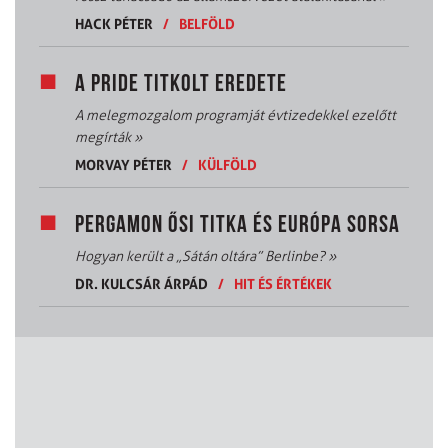
HACK PÉTER
/
BELFÖLD
A PRIDE TITKOLT EREDETE
A melegmozgalom programját évtizedekkel ezelőtt
megírták
»
MORVAY PÉTER
/
KÜLFÖLD
PERGAMON ŐSI TITKA ÉS EURÓPA SORSA
Hogyan került a „Sátán oltára” Berlinbe?
»
DR. KULCSÁR ÁRPÁD
/
HIT ÉS ÉRTÉKEK