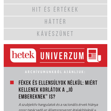
HIT ÉS ÉRTÉKEK
HÁTTÉR
KÁVÉSZÜNET
ARCHÍVUMUNKBÓL AJÁNLJUK:
FÉKEK ÉS ELLENSÚLYOK NÉLKÜL: MIÉRT
KELLENEK KORLÁTOK A „JÓ
EMBEREKNEK” IS?
A szubjektív hangulatok és a racionális érvek hiánya
rossz tanácsadó az államszervezet átalakításánál
»