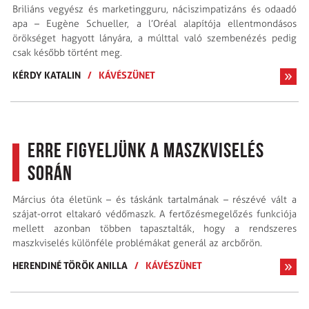
Briliáns vegyész és marketingguru, náciszimpatizáns és odaadó
apa – Eugène Schueller, a l’Oréal alapítója ellentmondásos
örökséget hagyott lányára, a múlttal való szembenézés pedig
csak később történt meg.
KÉRDY KATALIN
/
KÁVÉSZÜNET
Erre figyeljünk a maszkviselés
során
Március óta életünk – és táskánk tartalmának – részévé vált a
szájat-orrot eltakaró védőmaszk. A fertőzésmegelőzés funkciója
mellett azonban többen tapasztalták, hogy a rendszeres
maszkviselés különféle problémákat generál az arcbőrön.
HERENDINÉ TÖRÖK ANILLA
/
KÁVÉSZÜNET