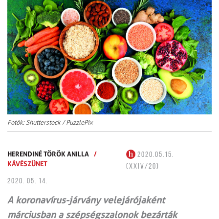
Fotók: Shutterstock / PuzzlePix
HERENDINÉ TÖRÖK ANILLA
/
2020.05.15.
KÁVÉSZÜNET
(XXIV/20)
2020. 05. 14.
A koronavírus-járvány velejárójaként
márciusban a szépségszalonok bezárták