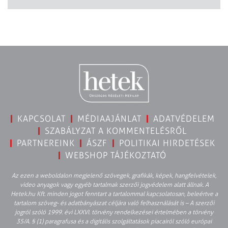
KAPCSOLAT
MÉDIAAJÁNLAT
ADATVÉDELEM
SZABÁLYZAT A KOMMENTELÉSRŐL
PARTNEREINK
ÁSZF
POLITIKAI HIRDETÉSEK
WEBSHOP TÁJÉKOZTATÓ
Az ezen a weboldalon megjelenő szövegek, grafikák, képek, hangfelvételek,
video anyagok vagy egyéb tartalmak szerzői jogvédelem alatt állnak. A
Hetek.hu Kft. minden jogot fenntart a tartalommal kapcsolatosan, beleértve a
tartalom szöveg- és adatbányászat céljára való felhasználását is – A szerzői
jogról szóló 1999. évi LXXVI. törvény rendelkezései értelmében a törvény
35/A. § (1) paragrafusa és a digitális szolgáltatások piacairól szóló európai