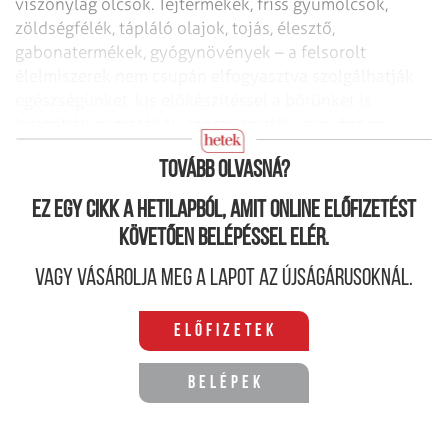
viszonylag olcsók. Tejtermékek, friss gyümölcsök,
zöldségfélék, tápláló olajok, tojás, élesztő,
gabonatermékek, gyógynövények – a felsorolt
élelmiszerek nem csupán elfogyasztva szolgálhatják
egészségünket: kis előkészítéssel a bőrünket is
kisimítják, hidratálják, ránctalanítják vagy éppen
felfrissítik.
Tovább olvasná?
Ez egy cikk a hetilapból, amit online előfizetést
követően belépéssel elér.
Vagy vásárolja meg a lapot az újságárusoknál.
Előfizetek
Belépek