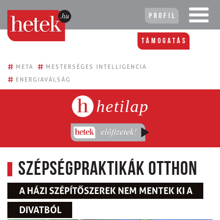
Profil
Támogatás
#
#
META
MESTERSÉGES INTELLIGENCIA
#
ENERGIAVÁLSÁG
hetilap
Szépségpraktikák Otthon
A HÁZI SZÉPÍTŐSZEREK NEM MENTEK KI A
DIVATBÓL