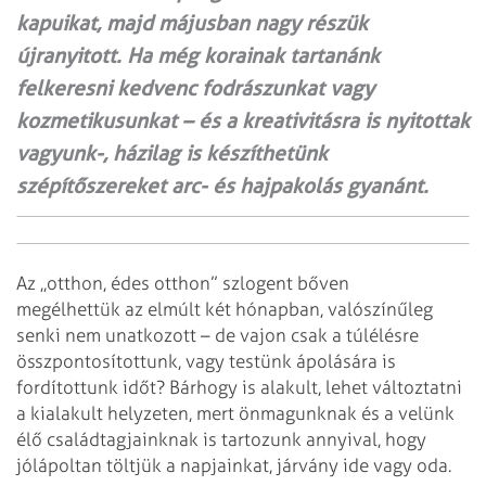
kapuikat, majd májusban nagy részük
újranyitott. Ha még korainak tartanánk
felkeresni kedvenc fodrászunkat vagy
kozmetikusunkat – és a kreativitásra is nyitottak
vagyunk-, házilag is készíthetünk
szépítőszereket arc- és hajpakolás gyanánt.
Az ,,otthon, édes otthon” szlogent bőven
megélhettük az elmúlt két hónapban, valószínűleg
senki nem unatkozott – de vajon csak a túlélésre
összpontosítottunk, vagy testünk ápolására is
fordítottunk időt? Bárhogy is alakult, lehet változtatni
a kialakult helyzeten, mert önmagunknak és a velünk
élő családtagjainknak is tartozunk annyival, hogy
jólápoltan töltjük a napjainkat, járvány ide vagy oda.