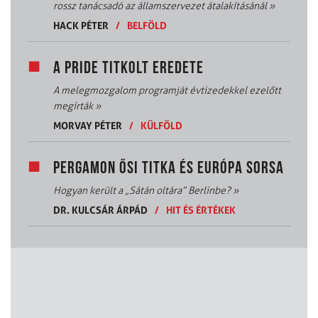
rossz tanácsadó az államszervezet átalakításánál
»
HACK PÉTER
/
BELFÖLD
A PRIDE TITKOLT EREDETE
A melegmozgalom programját évtizedekkel ezelőtt
megírták
»
MORVAY PÉTER
/
KÜLFÖLD
PERGAMON ŐSI TITKA ÉS EURÓPA SORSA
Hogyan került a „Sátán oltára” Berlinbe?
»
DR. KULCSÁR ÁRPÁD
/
HIT ÉS ÉRTÉKEK