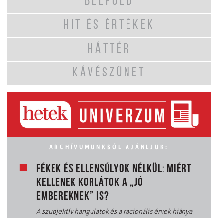
BELFÖLD
HIT ÉS ÉRTÉKEK
HÁTTÉR
KÁVÉSZÜNET
ARCHÍVUMUNKBÓL AJÁNLJUK:
FÉKEK ÉS ELLENSÚLYOK NÉLKÜL: MIÉRT
KELLENEK KORLÁTOK A „JÓ
EMBEREKNEK” IS?
A szubjektív hangulatok és a racionális érvek hiánya