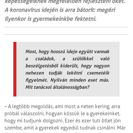
képességeiknek megfelelõen fejleszteni õket.
A koronavírus idején is arra bátorít: megéri
ilyenkor is gyermekeinkbe fektetni.
Most, hogy hosszú ideje együtt vannak
a családok, a szülőkkel való
beszélgetésből kiderült, hogy nagyon
nehezen tudják lekötni csemetéik
figyelmét. Nyilván minden eset más.
Mit tanácsol általánosságban?
– A legtöbb megoldás, ami most a neten kering, arra
próbál válaszolni, hogyan kössük le a gyerekeinket,
hogy mi tudjunk dolgozni. Ezer és ezer tuti ötlet jön
szembe, amit a gyerekek egyedül tudnak csinálni. Már