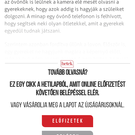
az óvónők is leülnek a kamera elé mesét olvasni a
gyerekeknek, hogy azok addig is hagyják a szüleiket
dolgozni. A minap egy óvónő telefonon is felhívott,
hogy segítsek neki olyan ötletekkel, amit a gyerekek
egyedül tudnak játszani.
Szerintem azonban fordítva ülünk a lovon. Először is,
egy gyereket ne hagyjunk magára a képernyő előtt,
még az óvó nénivel sem, hiszen ő nem biztos, hogy jól
látja, mit is csinál a gyermekünk.
Tovább olvasná?
Ez egy cikk a hetilapból, amit online előfizetést
követően belépéssel elér.
Vagy vásárolja meg a lapot az újságárusoknál.
Előfizetek