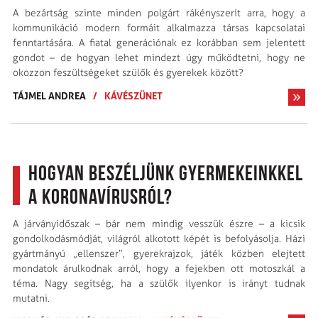
A bezártság szinte minden polgárt rákényszerít arra, hogy a
kommunikáció modern formáit alkalmazza társas kapcsolatai
fenntartására. A fiatal generációnak ez korábban sem jelentett
gondot – de hogyan lehet mindezt úgy működtetni, hogy ne
okozzon feszültségeket szülők és gyerekek között?
TÁJMEL ANDREA
/
KÁVÉSZÜNET
Hogyan beszéljünk gyermekeinkkel
a koronavírusról?
A járványidőszak – bár nem mindig vesszük észre – a kicsik
gondolkodásmódját, világról alkotott képét is befolyásolja. Házi
gyártmányú „ellenszer”, gyerekrajzok, játék közben elejtett
mondatok árulkodnak arról, hogy a fejekben ott motoszkál a
téma. Nagy segítség, ha a szülők ilyenkor is irányt tudnak
mutatni.