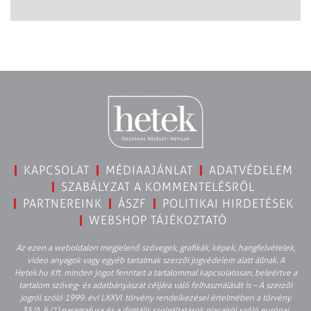
KAPCSOLAT
MÉDIAAJÁNLAT
ADATVÉDELEM
SZABÁLYZAT A KOMMENTELÉSRŐL
PARTNEREINK
ÁSZF
POLITIKAI HIRDETÉSEK
WEBSHOP TÁJÉKOZTATÓ
Az ezen a weboldalon megjelenő szövegek, grafikák, képek, hangfelvételek,
video anyagok vagy egyéb tartalmak szerzői jogvédelem alatt állnak. A
Hetek.hu Kft. minden jogot fenntart a tartalommal kapcsolatosan, beleértve a
tartalom szöveg- és adatbányászat céljára való felhasználását is – A szerzői
jogról szóló 1999. évi LXXVI. törvény rendelkezései értelmében a törvény
35/A. § (1) paragrafusa és a digitális szolgáltatások piacairól szóló európai