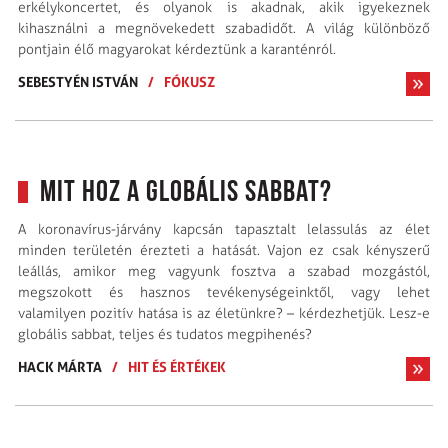
erkélykoncertet, és olyanok is akadnak, akik igyekeznek
kihasználni a megnövekedett szabadidőt. A világ különböző
pontjain élő magyarokat kérdeztünk a karanténról.
SEBESTYÉN ISTVÁN
/
FÓKUSZ
Mit hoz a globális sabbat?
A koronavírus-járvány kapcsán tapasztalt lelassulás az élet
minden területén érezteti a hatását. Vajon ez csak kényszerű
leállás, amikor meg vagyunk fosztva a szabad mozgástól,
megszokott és hasznos tevékenységeinktől, vagy lehet
valamilyen pozitív hatása is az életünkre? – kérdezhetjük. Lesz-e
globális sabbat, teljes és tudatos megpihenés?
HACK MÁRTA
/
HIT ÉS ÉRTÉKEK