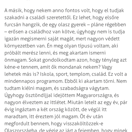
A másik, hogy nekem anno fontos volt, hogy el tudjak
szakadni a családi szeretettől. Ez lehet, hogy elsőre
furcsán hangzik, de egy olasz gyerek – pláne régebben
– erősen a családhoz van kötve, úgyhogy nem is tudja
igazán megismerni saját magát, mert nagyon védett
környezetben van. Én meg olyan típusú voltam, aki
próbált merész lenni, és meg akartam ismerni
önmagam. Sokat gondolkodtam azon, hogy tényleg azt
kéne-e tennem, amit ők mondanak nekem? Vagy
lehetek más is? Iskola, sport, templom, család. Ez volt a
mindennapos programom. Ebből ki akartam törni. Nem
tudtam kiélni magam, és szabadságra vágytam.
Úgyhogy ösztöndíjjal idejöttem Magyarországra, és
nagyon élveztem az ittlétet. Miután letelt az egy év, pár
évig ingáztam a két ország között, de végül itt
maradtam, itt éreztem jól magam. Öt év után
megfordult bennem, hogy visszaköltözzek-e
Olaszországba, de végig az járt a fejemben, hogy minek