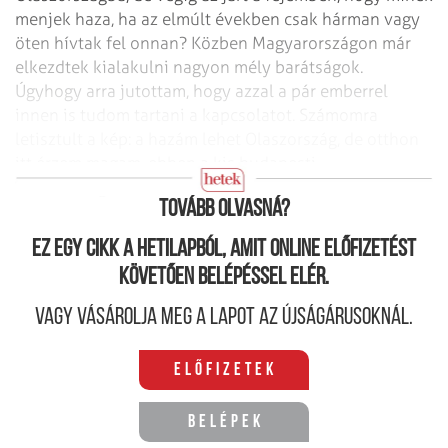
menjek haza, ha az elmúlt években csak hárman vagy
öten hívtak fel onnan? Közben Magyarországon már
elkezdtek kialakulni nagyon mély barátságok.
Úgyhogy arra jutottam, hogy azzal a pár emberrel
innen is tudom tartani a kapcsolatot. Számomra
letisztult a kép: a hazám lehet Olaszország, de otthon
itt érzem magam, ebben a kis budapesti
Olaszországban.
Tovább olvasná?
Ez egy cikk a hetilapból, amit online előfizetést
követően belépéssel elér.
Vagy vásárolja meg a lapot az újságárusoknál.
Előfizetek
Belépek