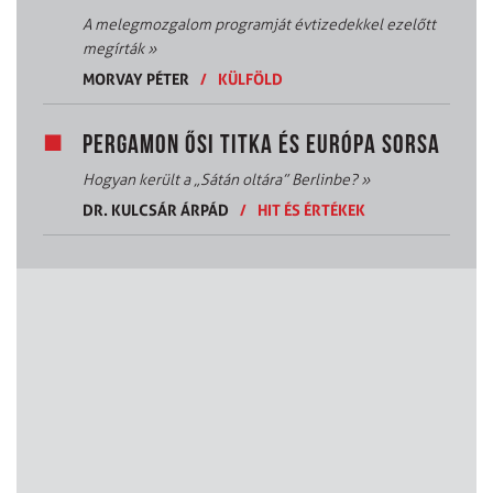
A melegmozgalom programját évtizedekkel ezelőtt
megírták
»
MORVAY PÉTER
/
KÜLFÖLD
PERGAMON ŐSI TITKA ÉS EURÓPA SORSA
Hogyan került a „Sátán oltára” Berlinbe?
»
DR. KULCSÁR ÁRPÁD
/
HIT ÉS ÉRTÉKEK