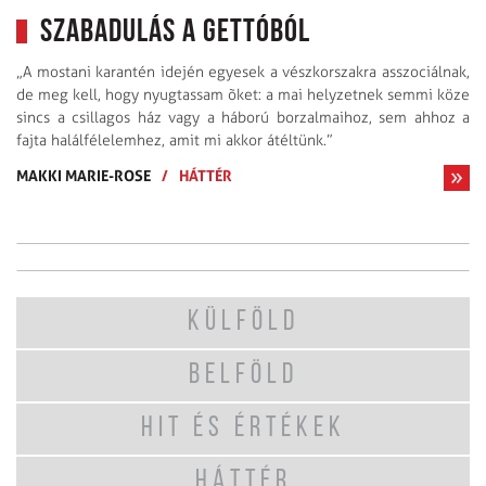
Szabadulás a gettóból
„A mostani karantén idején egyesek a vészkorszakra asszociálnak,
de meg kell, hogy nyugtassam õket: a mai helyzetnek semmi köze
sincs a csillagos ház vagy a háború borzalmaihoz, sem ahhoz a
fajta halál­félelemhez, amit mi akkor átéltünk.”
MAKKI MARIE-ROSE
/
HÁTTÉR
KÜLFÖLD
BELFÖLD
HIT ÉS ÉRTÉKEK
HÁTTÉR