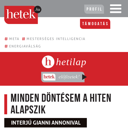
Profil
Támogatás
#
#
META
MESTERSÉGES INTELLIGENCIA
#
ENERGIAVÁLSÁG
hetilap
Minden döntésem a hiten
alapszik
INTERJÚ GIANNI ANNONIVAL