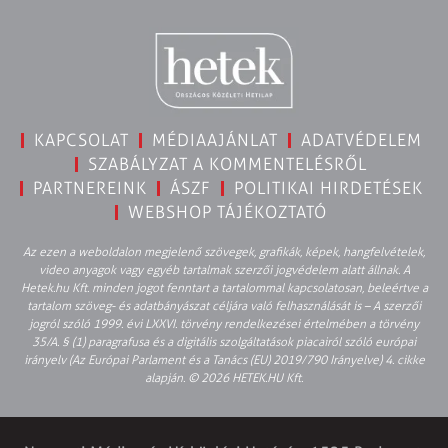
KAPCSOLAT
MÉDIAAJÁNLAT
ADATVÉDELEM
SZABÁLYZAT A KOMMENTELÉSRŐL
PARTNEREINK
ÁSZF
POLITIKAI HIRDETÉSEK
WEBSHOP TÁJÉKOZTATÓ
Az ezen a weboldalon megjelenő szövegek, grafikák, képek, hangfelvételek,
video anyagok vagy egyéb tartalmak szerzői jogvédelem alatt állnak. A
Hetek.hu Kft. minden jogot fenntart a tartalommal kapcsolatosan, beleértve a
tartalom szöveg- és adatbányászat céljára való felhasználását is – A szerzői
jogról szóló 1999. évi LXXVI. törvény rendelkezései értelmében a törvény
35/A. § (1) paragrafusa és a digitális szolgáltatások piacairól szóló európai
irányelv (Az Európai Parlament és a Tanács (EU) 2019/790 Irányelve) 4. cikke
alapján. © 2026 HETEK.HU Kft.