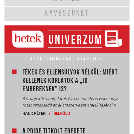
KÁVÉSZÜNET
ARCHÍVUMUNKBÓL AJÁNLJUK:
FÉKEK ÉS ELLENSÚLYOK NÉLKÜL: MIÉRT
KELLENEK KORLÁTOK A „JÓ
EMBEREKNEK” IS?
A szubjektív hangulatok és a racionális érvek hiánya
rossz tanácsadó az államszervezet átalakításánál
»
HACK PÉTER
/
BELFÖLD
A PRIDE TITKOLT EREDETE