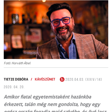
Fotó: Horváth Ábel
TIETZE DEBÓRA
/
KÁVÉSZÜNET
2020.04.03. (XXIV/14)
2020. 04. 20.
Amikor fiatal egyetemistaként hazánkba
érkezett, talán még nem gondolta, hogy egy
egész ország fogadja majd szívébe, és övé lesz