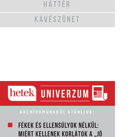
HÁTTÉR
KÁVÉSZÜNET
ARCHÍVUMUNKBÓL AJÁNLJUK:
FÉKEK ÉS ELLENSÚLYOK NÉLKÜL:
MIÉRT KELLENEK KORLÁTOK A „JÓ