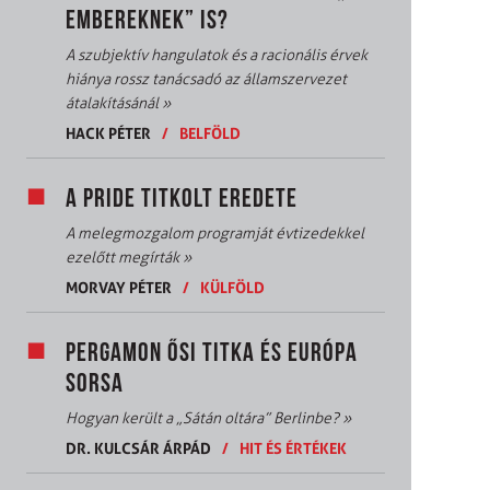
EMBEREKNEK” IS?
A szubjektív hangulatok és a racionális érvek
hiánya rossz tanácsadó az államszervezet
átalakításánál
»
HACK PÉTER
/
BELFÖLD
A PRIDE TITKOLT EREDETE
A melegmozgalom programját évtizedekkel
ezelőtt megírták
»
MORVAY PÉTER
/
KÜLFÖLD
PERGAMON ŐSI TITKA ÉS EURÓPA
SORSA
Hogyan került a „Sátán oltára” Berlinbe?
»
DR. KULCSÁR ÁRPÁD
/
HIT ÉS ÉRTÉKEK