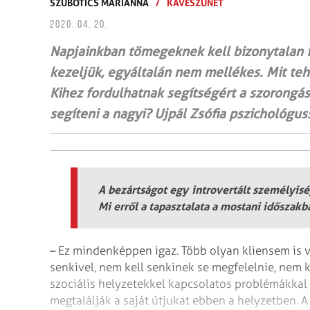
SZUBOTICS MARIANNA
/
KÁVÉSZÜNET
2020. 04. 20.
Napjainkban tömegeknek kell bizonytalan i
kezeljük, egyáltalán nem mellékes. Mit te
Kihez fordulhatnak segítségért a szorongá
segíteni a nagyi? Ujpál Zsófia pszichológus
A bezártságot egy introvertált személyiség
Mi erről a tapasztalata a mostani időszakb
– Ez mindenképpen igaz. Több olyan kliensem is va
senkivel, nem kell senkinek se megfelelnie, nem 
szociális helyzetekkel kapcsolatos problémákkal
megtalálják a saját útjukat ebben a helyzetben. A