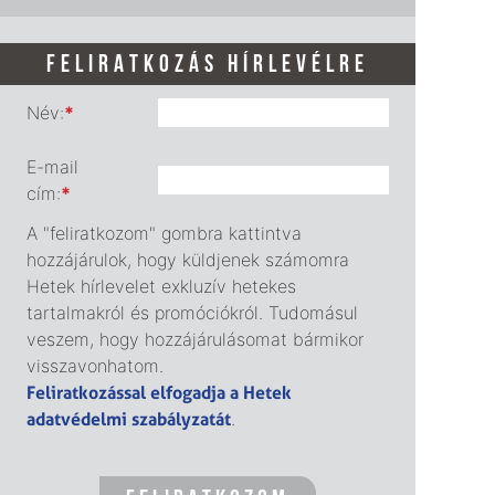
FELIRATKOZÁS HÍRLEVÉLRE
Név:
*
E-mail
cím:
*
A "feliratkozom" gombra kattintva
hozzájárulok, hogy küldjenek számomra
Hetek hírlevelet exkluzív hetekes
tartalmakról és promóciókról. Tudomásul
veszem, hogy hozzájárulásomat bármikor
visszavonhatom.
Feliratkozással elfogadja a Hetek
adatvédelmi szabályzatát
.