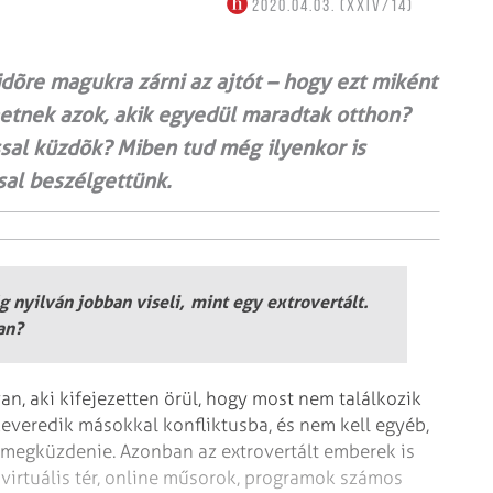
2020.04.03. (XXIV/14)
dõre magukra zárni az ajtót – hogy ezt miként
hetnek azok, akik egyedül maradtak otthon?
ssal küzdõk? Miben tud még ilyenkor is
sal beszélgettünk.
 nyilván jobban viseli, mint egy extrovertált.
an?
n, aki kifejezetten örül, hogy most nem találkozik
keveredik másokkal konfliktusba, és nem kell egyéb,
 megküzdenie. Azonban az extrovertált emberek is
 virtuális tér, online műsorok, programok számos