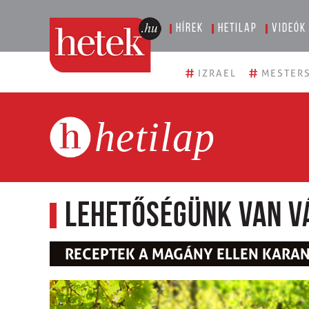
Hírek
Hetilap
Videók
#
#
IZRAEL
MESTERS
hetilap
Lehetőségünk van vá
RECEPTEK A MAGÁNY ELLEN KARA