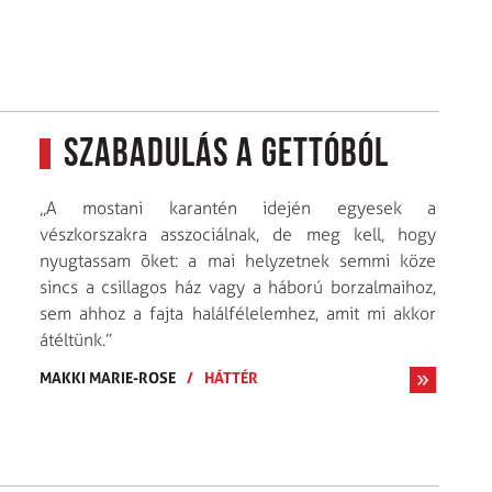
Szabadulás a gettóból
„A mostani karantén idején egyesek a
vészkorszakra asszociálnak, de meg kell, hogy
nyugtassam õket: a mai helyzetnek semmi köze
sincs a csillagos ház vagy a háború borzalmaihoz,
sem ahhoz a fajta halál­félelemhez, amit mi akkor
átéltünk.”
MAKKI MARIE-ROSE
/
HÁTTÉR