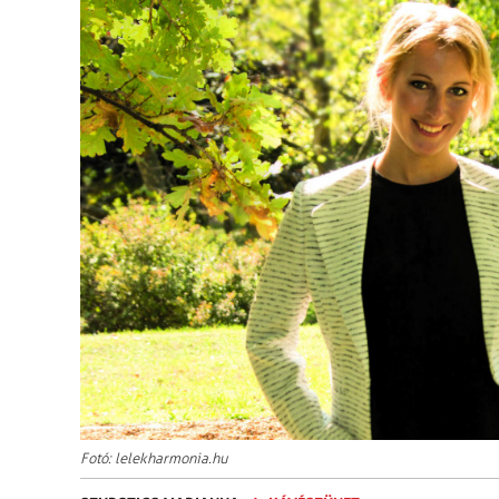
Fotó: lelekharmonia.hu