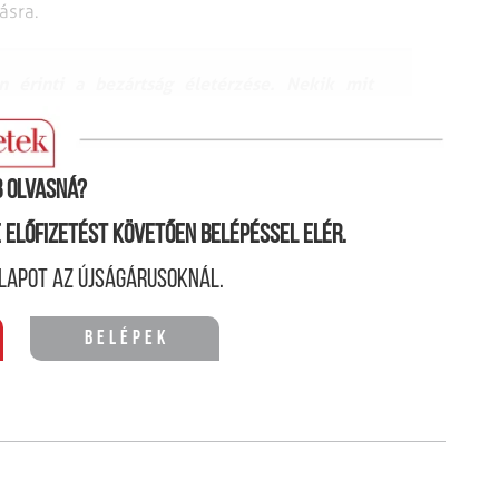
dásra.
 érinti a bezártság életérzése. Nekik mit
 olvasná?
ne előfizetést követően belépéssel elér.
lapot az újságárusoknál.
Belépek