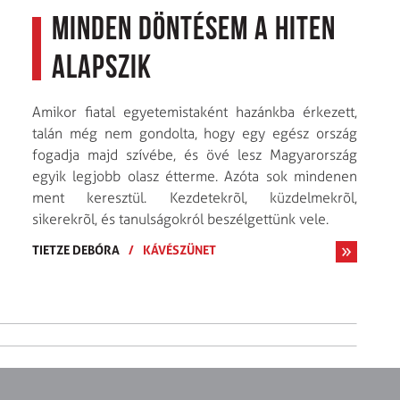
Minden döntésem a hiten
alapszik
Amikor fiatal egyetemistaként hazánkba érkezett,
talán még nem gondolta, hogy egy egész ország
fogadja majd szívébe, és övé lesz Magyarország
egyik legjobb olasz étterme. Azóta sok mindenen
ment keresztül. Kezdetekrõl, küzdelmekrõl,
sikerekrõl, és tanulságokról beszélgettünk vele.
TIETZE DEBÓRA
/
KÁVÉSZÜNET