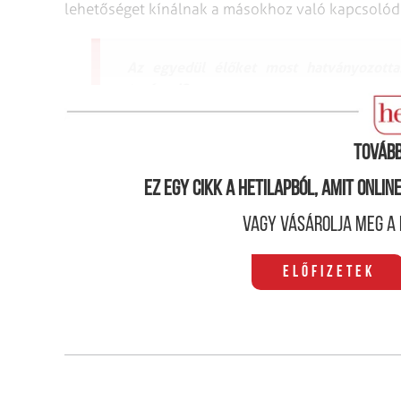
lehetőséget kínálnak a másokhoz való kapcsoló
Az egyedül élőket most hatványozottan
tanácsol?
Tovább
Ez egy cikk a hetilapból, amit onli
Vagy vásárolja meg a 
Előfizetek