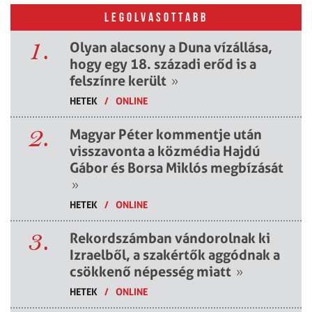
LEGOLVASOTTABB
1.
Olyan alacsony a Duna vízállása,
hogy egy 18. századi erőd is a
felszínre került
»
HETEK
/
ONLINE
2.
Magyar Péter kommentje után
visszavonta a közmédia Hajdú
Gábor és Borsa Miklós megbízását
»
HETEK
/
ONLINE
3.
Rekordszámban vándorolnak ki
Izraelből, a szakértők aggódnak a
csökkenő népesség miatt
»
HETEK
/
ONLINE