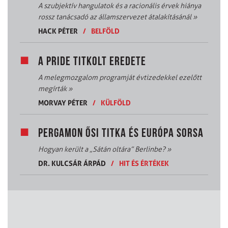
A szubjektív hangulatok és a racionális érvek hiánya
rossz tanácsadó az államszervezet átalakításánál
»
HACK PÉTER
/
BELFÖLD
A PRIDE TITKOLT EREDETE
A melegmozgalom programját évtizedekkel ezelőtt
megírták
»
MORVAY PÉTER
/
KÜLFÖLD
PERGAMON ŐSI TITKA ÉS EURÓPA SORSA
Hogyan került a „Sátán oltára” Berlinbe?
»
DR. KULCSÁR ÁRPÁD
/
HIT ÉS ÉRTÉKEK