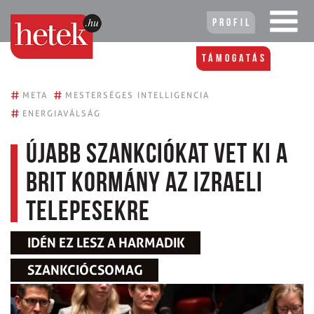
Profil
Támogatás
#
#
META
MESTERSÉGES INTELLIGENCIA
#
ENERGIAVÁLSÁG
Újabb szankciókat vet ki a
brit kormány az izraeli
telepesekre
IDÉN EZ LESZ A HARMADIK
SZANKCIÓCSOMAG