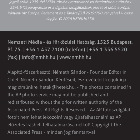
jogról szóló 1999. évi LXXVI. törvény rendelkezései értelmében a törvény
35/A. § (1) paragrafusa és a digitális szolgáltatások piacairól szóló európai
irányelv (Az Európai Parlament és a Tanács (EU) 2019/790 Irányelve) 4. cikke
alapján. © 2026 HETEK.HU Kft.
Nemzeti Média - és Hírközlési Hatóság, 1525 Budapest,
Pf. 75. | +36 1 457 7100 (telefon) | +36 1 356 5520
(fax) |
info@nmhh.hu
| www.nmhh.hu
Alapító-főszerkesztő: Németh Sándor - Founder Editor in
Chief: Németh Sándor. Kérdéseit, észrevételeit kérjük írja
meg címünkre:
hetek@hetek.hu
. - The photos contained in
the AP photo service may not be published and
redistributed without the prior written authority of the
Associated Press. All Rights Reserved. - Az AP fotószolgálat
fotóit nem lehet leközölni vagy újrafelhasználni az AP
előzetes írásbeli felhatalmazása nélkül! Copyright The
Associated Press - minden jog fenntartva!