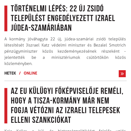
Történelmi lépés: 22 új zsidó
települést engedélyezett Izrael
Júdea-Szamáriában
A kormány jóváhagyta 22 új, júdea-szamáriai zsidó település
létesítését Jiszrael Katz védelmi miniszter és Bezalel Smotrich
pénzügyminiszter közös kezdeményezésének részeként -
jelentették be a minisztériumok csütörtökön közös
közleményben.
HETEK
/
ONLINE
Az EU külügyi főképviselője reméli,
hogy a Tisza-kormány már nem
fogja vétózni az izraeli telepesek
elleni szankciókat