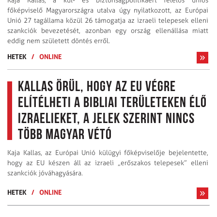
Kaja Kallas, a kül- és biztonságpolitikáért felelős uniós
főképviselő Magyarországra utalva úgy nyilatkozott, az Európai
Unió 27 tagállama közül 26 támogatja az izraeli telepesek elleni
szankciók bevezetését, azonban egy ország ellenállása miatt
eddig nem született döntés erről.
HETEK
/
ONLINE
Kallas örül, hogy az EU végre
elítélheti a bibliai területeken élő
izraelieket, a jelek szerint nincs
több magyar vétó
Kaja Kallas, az Európai Unió külügyi főképviselője bejelentette,
hogy az EU készen áll az izraeli „erőszakos telepesek” elleni
szankciók jóváhagyására.
HETEK
/
ONLINE