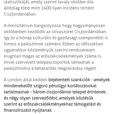
statisztikáját, amely szerint tavaly október óta
állítólag több mint 1400 ilyen incidens történt
Ciszjordániában.
A minisztérium hangsúlyozza, hogy hagyományosan
októberben kezdődik az olívaszüret Ciszjordániában,
így ez a hónap kulturális és gazdasági szempontból is
fontos a palesztinok számára. Ebben az időszakban
ugyanakkor közleményük szerint rendszeresen
kiugróan magas az erőszakcselekmények száma is,
mivel szervezett telepescsoportok támadnak a
palesztinokra a betakarítás megzavarása végett.
A London által kedden
bejelentett szankciók - amelyek
mindenekelőtt szigorú pénzügyi korlátozásokat
tartalmaznak - három ciszjordániai telepet érintenek,
és négy olyan szerveződést, amelyek közlésük
szerint az erőszakcselekményekhez támogatást és
finanszírozást nyújtanak
.