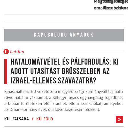
KAPCSOLÓDÓ ANYAGOK
hetilap
Hatalomátvétel és pálfordulás: Ki
adott utasítást Brüsszelben az
Izrael-ellenes szavazatra?
Kihasználta az EU vezetése a magyarországi kormányváltás miatti
rövid hatalmi vákuumot: a Külügyi Tanács egyhangúlag fogadta el
a bibliai területeken élő izraeliek elleni szankciókat, amelyeket
az Orbán-kormány évek óta következetesen blokkolt.
KULIFAI SÁRA
/
KÜLFÖLD