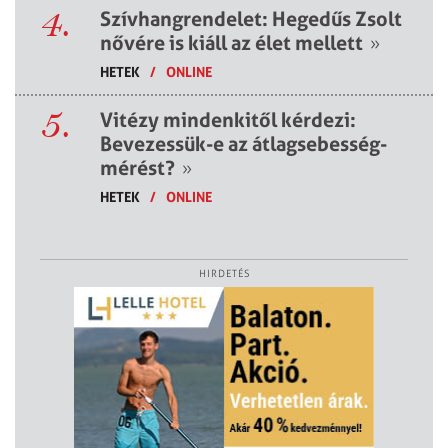
4.
Szívhangrendelet: Hegedűs Zsolt
nővére is kiáll az élet mellett
»
HETEK
/
ONLINE
5.
Vitézy mindenkitől kérdezi:
Bevezessük-e az átlagsebesség-
mérést?
»
HETEK
/
ONLINE
HIRDETÉS