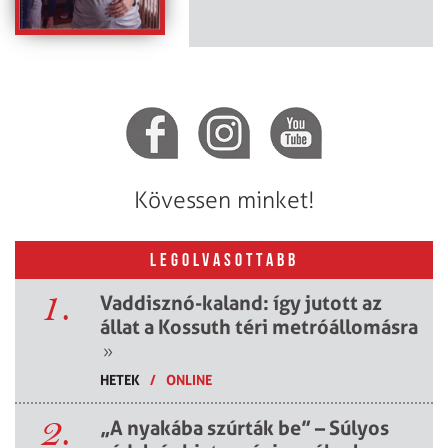
Kövessen minket!
LEGOLVASOTTABB
1.
Vaddisznó-kaland: így jutott az
állat a Kossuth téri metróállomásra
»
HETEK
/
ONLINE
2.
„A nyakába szúrták be” – Súlyos