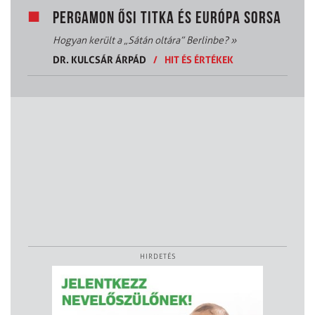
PERGAMON ŐSI TITKA ÉS EURÓPA SORSA
Hogyan került a „Sátán oltára” Berlinbe?
»
DR. KULCSÁR ÁRPÁD
/
HIT ÉS ÉRTÉKEK
HIRDETÉS