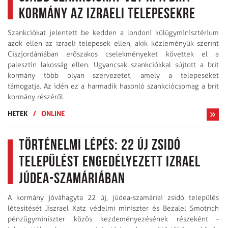
kormány az izraeli telepesekre
Szankciókat jelentett be kedden a londoni külügyminisztérium
azok ellen az izraeli telepesek ellen, akik közleményük szerint
Ciszjordániában erőszakos cselekményeket követtek el a
palesztin lakosság ellen. Ugyancsak szankciókkal sújtott a brit
kormány több olyan szervezetet, amely a telepeseket
támogatja. Az idén ez a harmadik hasonló szankciócsomag a brit
kormány részéről.
HETEK
/
ONLINE
Történelmi lépés: 22 új zsidó
települést engedélyezett Izrael
Júdea-Szamáriában
A kormány jóváhagyta 22 új, júdea-szamáriai zsidó település
létesítését Jiszrael Katz védelmi miniszter és Bezalel Smotrich
pénzügyminiszter közös kezdeményezésének részeként -