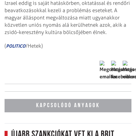
Izrael eddig is saját hatáskörben, oktatással és rendőri
beavatkozásokkal kezeli a problémás eseteket. A
magyar álláspont megváltozása miatt ugyanakkor
közvetlen uniós nyomás alá kerülhetnek azok, akik a
zsidó-keresztény kultúra bölcsőjében élnek.
(
/Hetek)
POLITICO
KAPCSOLÓDÓ ANYAGOK
Újabb szankciókat vet ki a brit