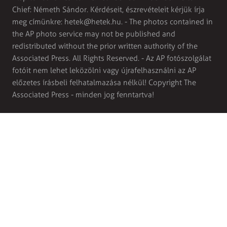
Chief: Németh Sándor. Kérdéseit, észrevételeit kérjük írja
meg címünkre:
hetek@hetek.hu
. - The photos contained in
the AP photo service may not be published and
redistributed without the prior written authority of the
Associated Press. All Rights Reserved. - Az AP fotószolgálat
fotóit nem lehet leközölni vagy újrafelhasználni az AP
előzetes írásbeli felhatalmazása nélkül! Copyright The
Associated Press - minden jog fenntartva!