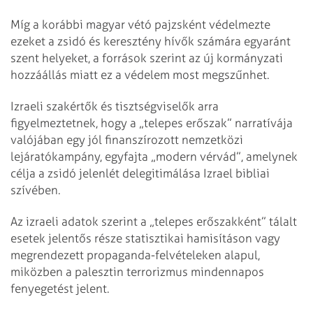
Míg a korábbi magyar vétó pajzsként védelmezte
ezeket a zsidó és keresztény hívők számára egyaránt
szent helyeket, a források szerint az új kormányzati
hozzáállás miatt ez a védelem most megszűnhet.
Izraeli szakértők és tisztségviselők arra
figyelmeztetnek, hogy a „telepes erőszak” narratívája
valójában egy jól finanszírozott nemzetközi
lejáratókampány, egyfajta „modern vérvád”, amelynek
célja a zsidó jelenlét delegitimálása Izrael bibliai
szívében.
Az izraeli adatok szerint a „telepes erőszakként” tálalt
esetek jelentős része statisztikai hamisításon vagy
megrendezett propaganda-felvételeken alapul,
miközben a palesztin terrorizmus mindennapos
fenyegetést jelent.