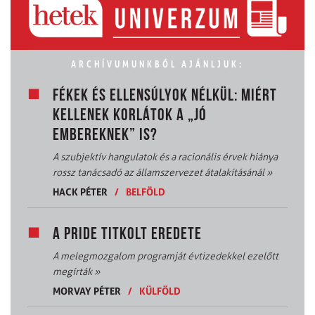
ARCHÍVUMUNKBÓL AJÁNLJUK:
FÉKEK ÉS ELLENSÚLYOK NÉLKÜL: MIÉRT
KELLENEK KORLÁTOK A „JÓ
EMBEREKNEK” IS?
A szubjektív hangulatok és a racionális érvek hiánya
rossz tanácsadó az államszervezet átalakításánál
»
HACK PÉTER
/
BELFÖLD
A PRIDE TITKOLT EREDETE
A melegmozgalom programját évtizedekkel ezelőtt
megírták
»
MORVAY PÉTER
/
KÜLFÖLD