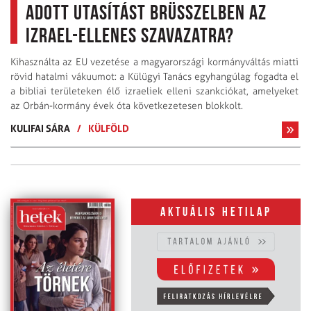
adott utasítást Brüsszelben az
Izrael-ellenes szavazatra?
Kihasználta az EU vezetése a magyarországi kormányváltás miatti
rövid hatalmi vákuumot: a Külügyi Tanács egyhangúlag fogadta el
a bibliai területeken élő izraeliek elleni szankciókat, amelyeket
az Orbán-kormány évek óta következetesen blokkolt.
KULIFAI SÁRA
/
KÜLFÖLD
Aktuális hetilap