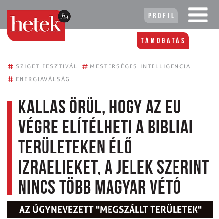
Profil
Támogatás
#
#
SZIGET FESZTIVÁL
MESTERSÉGES INTELLIGENCIA
#
ENERGIAVÁLSÁG
Kallas örül, hogy az EU
végre elítélheti a bibliai
területeken élő
izraelieket, a jelek szerint
nincs több magyar vétó
AZ ÚGYNEVEZETT "MEGSZÁLLT TERÜLETEK"