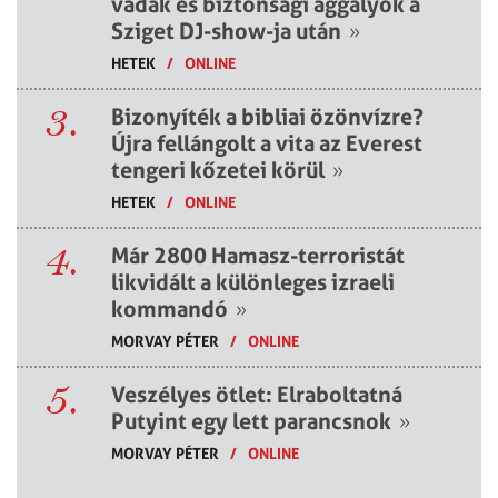
vádak és biztonsági aggályok a
Sziget DJ-show-ja után
»
HETEK
/
ONLINE
3.
Bizonyíték a bibliai özönvízre?
Újra fellángolt a vita az Everest
tengeri kőzetei körül
»
HETEK
/
ONLINE
4.
Már 2800 Hamasz-terroristát
likvidált a különleges izraeli
kommandó
»
MORVAY PÉTER
/
ONLINE
5.
Veszélyes ötlet: Elraboltatná
Putyint egy lett parancsnok
»
MORVAY PÉTER
/
ONLINE