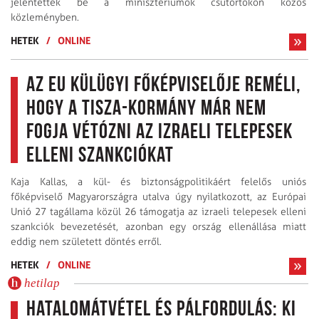
jelentették be a minisztériumok csütörtökön közös
közleményben.
HETEK
/
ONLINE
Az EU külügyi főképviselője reméli,
hogy a Tisza-kormány már nem
fogja vétózni az izraeli telepesek
elleni szankciókat
Kaja Kallas, a kül- és biztonságpolitikáért felelős uniós
főképviselő Magyarországra utalva úgy nyilatkozott, az Európai
Unió 27 tagállama közül 26 támogatja az izraeli telepesek elleni
szankciók bevezetését, azonban egy ország ellenállása miatt
eddig nem született döntés erről.
HETEK
/
ONLINE
hetilap
Hatalomátvétel és pálfordulás: Ki