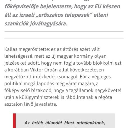
főképviselője bejelentette, hogy az EU készen
áll az izraeli „erőszakos telepesek” elleni
szankciók jóváhagyására.
Kallas megerősítette: ez az áttörés azért vált
lehetségessé, mert az új magyar kormány olyan
jelzéseket adott, hogy nem fogja tovább blokkolni ezt
a korábban Viktor Orbán által következetesen
megvétózott intézkedéscsomagot. Bár a végleges
politikai megállapodás még várat magára, a
főképviselő bizakodó, hogy a tagállamok nagykövetei
után a külügyminiszterek is rábólintanak a régóta
asztalon lévő javaslatra.
Az érték állandó! Most mindenkinek,