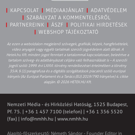
KAPCSOLAT
MÉDIAAJÁNLAT
ADATVÉDELEM
SZABÁLYZAT A KOMMENTELÉSRŐL
PARTNEREINK
ÁSZF
POLITIKAI HIRDETÉSEK
WEBSHOP TÁJÉKOZTATÓ
Az ezen a weboldalon megjelenő szövegek, grafikák, képek, hangfelvételek,
video anyagok vagy egyéb tartalmak szerzői jogvédelem alatt állnak. A
Hetek.hu Kft. minden jogot fenntart a tartalommal kapcsolatosan, beleértve a
tartalom szöveg- és adatbányászat céljára való felhasználását is – A szerzői
jogról szóló 1999. évi LXXVI. törvény rendelkezései értelmében a törvény
35/A. § (1) paragrafusa és a digitális szolgáltatások piacairól szóló európai
irányelv (Az Európai Parlament és a Tanács (EU) 2019/790 Irányelve) 4. cikke
alapján. © 2026 HETEK.HU Kft.
Nemzeti Média - és Hírközlési Hatóság, 1525 Budapest,
Pf. 75. | +36 1 457 7100 (telefon) | +36 1 356 5520
(fax) |
info@nmhh.hu
| www.nmhh.hu
Alapító-főszerkesztő: Németh Sándor - Founder Editor in