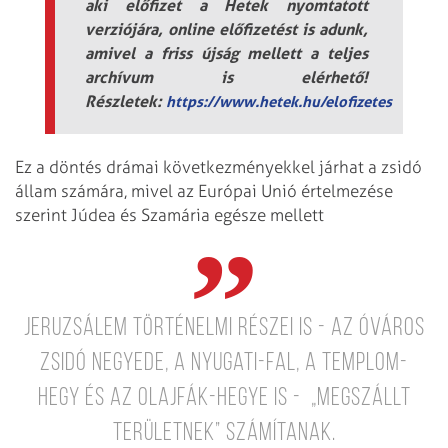
aki előfizet a Hetek nyomtatott
verziójára, online előfizetést is adunk,
amivel a friss újság mellett a teljes
archívum is elérhető!
Részletek:
https://www.hetek.hu/elofizetes
Ez a döntés drámai következményekkel járhat a zsidó
állam számára, mivel az Európai Unió értelmezése
szerint Júdea és Szamária egésze mellett
Jeruzsálem történelmi részei is - az Óváros
zsidó negyede, a Nyugati-fal, a Templom-
hegy és az Olajfák-hegye is - „megszállt
területnek” számítanak.