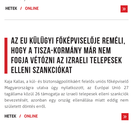
HETEK
/
ONLINE
Az EU külügyi főképviselője reméli,
hogy a Tisza-kormány már nem
fogja vétózni az izraeli telepesek
elleni szankciókat
Kaja Kallas, a kül- és biztonságpolitikáért felelős uniós főképviselő
Magyarországra utalva úgy nyilatkozott, az Európai Unió 27
tagállama közül 26 támogatja az izraeli telepesek elleni szankciók
bevezetését, azonban egy ország ellenállása miatt eddig nem
született döntés erről.
HETEK
/
ONLINE