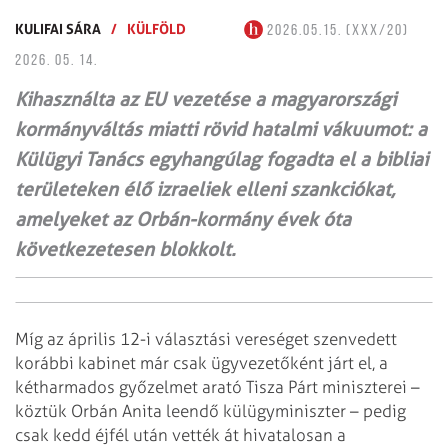
KULIFAI SÁRA
/
KÜLFÖLD
2026.05.15. (XXX/20)
2026. 05. 14.
Kihasználta az EU vezetése a magyarországi
kormányváltás miatti rövid hatalmi vákuumot: a
Külügyi Tanács egyhangúlag fogadta el a bibliai
területeken élő izraeliek elleni szankciókat,
amelyeket az Orbán-kormány évek óta
következetesen blokkolt.
Míg az április 12-i választási vereséget szenvedett
korábbi kabinet már csak ügyvezetőként járt el, a
kétharmados győzelmet arató Tisza Párt miniszterei –
köztük Orbán Anita leendő külügyminiszter – pedig
csak kedd éjfél után vették át hivatalosan a