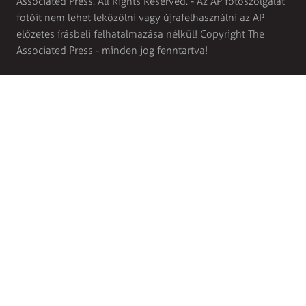
Associated Press. All Rights Reserved. - Az AP fotószolgálat
fotóit nem lehet leközölni vagy újrafelhasználni az AP
előzetes írásbeli felhatalmazása nélkül! Copyright The
Associated Press - minden jog fenntartva!