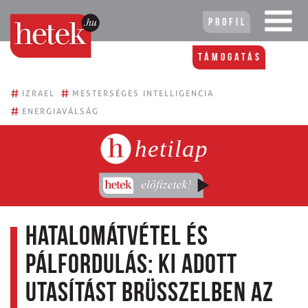
Profil
Támogatás
#
#
IZRAEL
MESTERSÉGES INTELLIGENCIA
#
ENERGIAVÁLSÁG
hetilap
Hatalomátvétel és
pálfordulás: Ki adott
utasítást Brüsszelben az