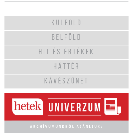
KÜLFÖLD
BELFÖLD
HIT ÉS ÉRTÉKEK
HÁTTÉR
KÁVÉSZÜNET
ARCHÍVUMUNKBÓL AJÁNLJUK: