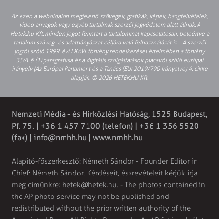
Az ezen a weboldalon megjelenő szövegek, grafikák, képek, hangfelvételek,
video anyagok vagy egyéb tartalmak szerzői jogvédelem alatt állnak. A
Hetek.hu Kft. minden jogot fenntart a tartalommal kapcsolatosan, beleértve a
tartalom szöveg- és adatbányászat céljára való felhasználását is – A szerzői
jogról szóló 1999. évi LXXVI. törvény rendelkezései értelmében a törvény
35/A. § (1) paragrafusa és a digitális szolgáltatások piacairól szóló európai
irányelv (Az Európai Parlament és a Tanács (EU) 2019/790 Irányelve) 4. cikke
alapján. © 2026 HETEK.HU Kft.
Nemzeti Média - és Hírközlési Hatóság, 1525 Budapest,
Pf. 75. | +36 1 457 7100 (telefon) | +36 1 356 5520
(fax) |
info@nmhh.hu
| www.nmhh.hu
Alapító-főszerkesztő: Németh Sándor - Founder Editor in
Chief: Németh Sándor. Kérdéseit, észrevételeit kérjük írja
meg címünkre:
hetek@hetek.hu
. - The photos contained in
the AP photo service may not be published and
redistributed without the prior written authority of the