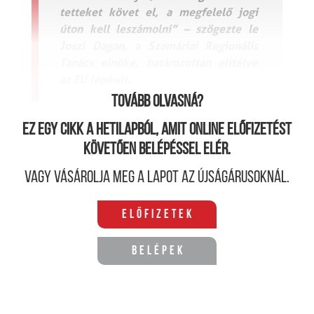
tetteket követ el, a megfelelő jogi
úton kell leszámolni” – szögezte le
Joszi Dagan, a Szamáriai Regionális
Tanács elnöke, határozottan elítélve
az EU lépését.
Tovább olvasná?
Ez egy cikk a hetilapból, amit online előfizetést
követően belépéssel elér.
Vagy vásárolja meg a lapot az újságárusoknál.
Előfizetek
Belépek