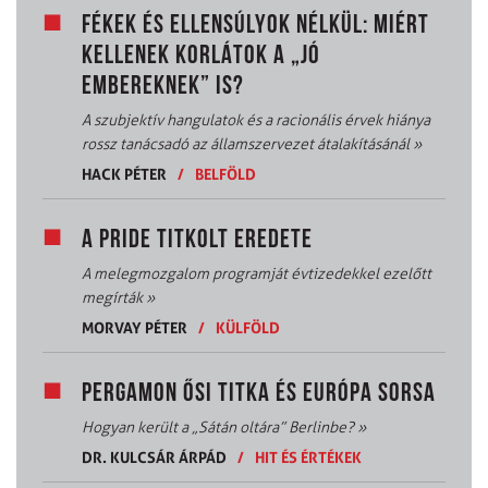
FÉKEK ÉS ELLENSÚLYOK NÉLKÜL: MIÉRT
KELLENEK KORLÁTOK A „JÓ
EMBEREKNEK” IS?
A szubjektív hangulatok és a racionális érvek hiánya
rossz tanácsadó az államszervezet átalakításánál
»
HACK PÉTER
/
BELFÖLD
A PRIDE TITKOLT EREDETE
A melegmozgalom programját évtizedekkel ezelőtt
megírták
»
MORVAY PÉTER
/
KÜLFÖLD
PERGAMON ŐSI TITKA ÉS EURÓPA SORSA
Hogyan került a „Sátán oltára” Berlinbe?
»
DR. KULCSÁR ÁRPÁD
/
HIT ÉS ÉRTÉKEK