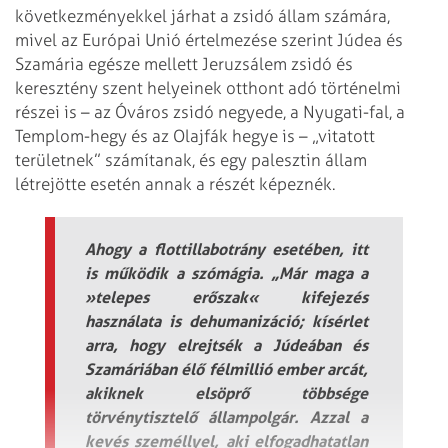
következményekkel járhat a zsidó állam számára,
mivel az Európai Unió értelmezése szerint Júdea és
Szamária egésze mellett Jeruzsálem zsidó és
keresztény szent helyeinek otthont adó történelmi
részei is – az Óváros zsidó negyede, a Nyugati-fal, a
Templom-hegy és az Olajfák hegye is – „vitatott
területnek” számítanak, és egy palesztin állam
létrejötte esetén annak a részét képeznék.
Ahogy a flottillabotrány esetében, itt
is működik a szómágia. „Már maga a
»telepes erőszak« kifejezés
használata is dehumanizáció; kísérlet
arra, hogy elrejtsék a Júdeában és
Szamáriában élő félmillió ember arcát,
akiknek elsöprő többsége
törvénytisztelő állampolgár. Azzal a
kevés személlyel, aki elfogadhatatlan