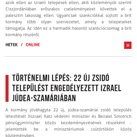
azok ellen az izraeli telepesek ellen, akik közleményük szerint
Ciszjordániában erőszakos cselekményeket követtek el a
palesztin lakosság ellen. Ugyancsak szankciókkal sújtott a brit
kormány több olyan szervezetet, amely a telepeseket
támogatja. Az idén ez a harmadik hasonló szankciócsomag a brit
kormány részéről.
HETEK
/
ONLINE
Történelmi lépés: 22 új zsidó
települést engedélyezett Izrael
Júdea-Szamáriában
A kormány jóváhagyta 22 új, júdea-szamáriai zsidó település
létesítését Jiszrael Katz védelmi miniszter és Bezalel Smotrich
pénzügyminiszter közös kezdeményezésének részeként -
jelentették be a minisztériumok csütörtökön közös
közleményben.