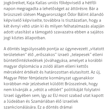
jogköreiket, Kaja Kallas uniós főképviselő a hétfői
napon megragadta a lehetőséget az áttörésre. Bár a
brüsz­szeli ülésen Magyarországot Ódor Bálint állandó
képviselő képviselte, továbbra is tisztázatlan, hogy a
két évnyi vétó után ki és milyen felhatalmazás alapján
adott utasítást a támogató szavazatra ebben a sajátos
jogi köztes állapotban.
A döntés legsúlyosabb pontja az úgynevezett „vitatott
területeken” élő „erőszakos” izraeli „telepesek” elleni
büntetőintézkedések jóváhagyása, amelyet a korábbi
magyar diplomácia a zsidó állam elleni kettős
mérceként értékelt és határozottan elutasított. Az új,
Magyar Péter fémjelezte kormányzat ugyanakkor
korábban már jelzéseket küldött Brüsszelnek, hogy
nem kívánják a „vétót a vétóért” politikáját folytatni
Izrael ügyében sem, így az EU most szabad utat kapott
a Júdeában és Szamáriában élő izraeliek
szankcionálására. Ez a döntés drámai