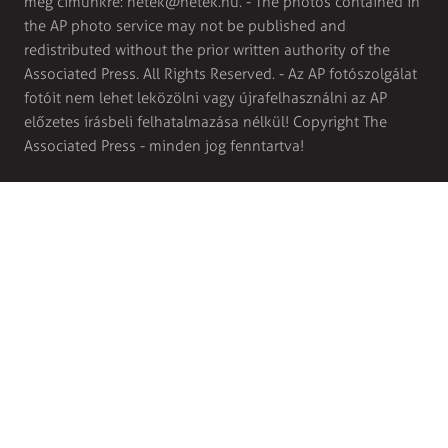
meg címünkre:
hetek@hetek.hu
. - The photos contained in
the AP photo service may not be published and
redistributed without the prior written authority of the
Associated Press. All Rights Reserved. - Az AP fotószolgálat
fotóit nem lehet leközölni vagy újrafelhasználni az AP
előzetes írásbeli felhatalmazása nélkül! Copyright The
Associated Press - minden jog fenntartva!