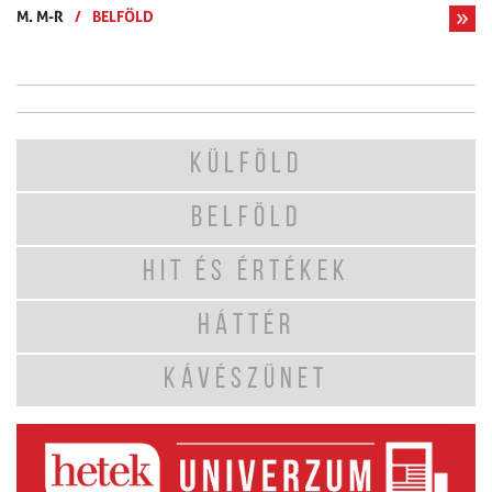
M. M-R
/
BELFÖLD
KÜLFÖLD
BELFÖLD
HIT ÉS ÉRTÉKEK
HÁTTÉR
KÁVÉSZÜNET