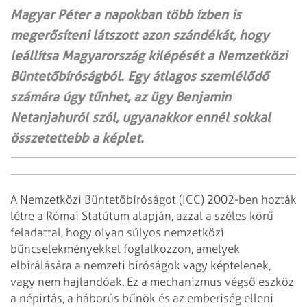
Magyar Péter a napokban több ízben is
megerősíteni látszott azon szándékát, hogy
leállítsa Magyarország kilépését a Nemzetközi
Büntetőbíróságból. Egy átlagos szemlélődő
számára úgy tűnhet, az ügy Benjamin
Netanjahuról szól, ugyanakkor ennél sokkal
összetettebb a képlet.
A Nemzetközi Büntetőbíróságot (ICC) 2002-ben hozták
létre a Római Statútum alapján, azzal a széles körű
feladattal, hogy olyan súlyos nemzetközi
bűncselekményekkel foglalkozzon, amelyek
elbírálására a nemzeti bíróságok vagy képtelenek,
vagy nem hajlandóak. Ez a mechanizmus végső eszköz
a népirtás, a háborús bűnök és az emberiség elleni