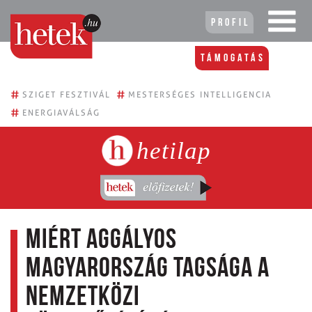
Profil
Támogatás
#
#
SZIGET FESZTIVÁL
MESTERSÉGES INTELLIGENCIA
#
ENERGIAVÁLSÁG
hetilap
Miért aggályos
Magyarország tagsága a
Nemzetközi