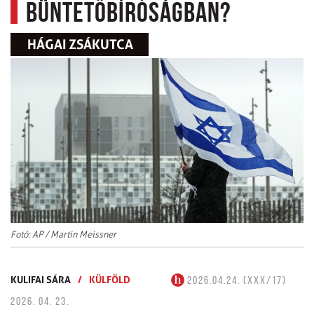
Büntetőbíróságban?
HÁGAI ZSÁKUTCA
Fotó: AP / Martin Meissner
KULIFAI SÁRA
/
KÜLFÖLD
2026.04.24. (XXX/17)
2026. 04. 23.