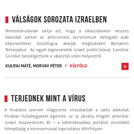
Válságok sorozata Izraelben
Nemzetárulásnak tartja azt, hogy a választásokon vesztes
baloldali pártok az anticionista, terrorizmust támogató arab
képviselõkkel összefogva akarják megbuktatni Benjamin
Netanjahut. Az egyik legnevesebb izraeli publicis­tával, Caroline
Glickkel beszélgettünk a választás utáni helyzetrõl.
KULIFAI MÁTÉ,
MORVAY PÉTER
/
KÜLFÖLD
Terjednek mint a vírus
A hivatalos szervek világszerte visszatartják a valós adatokat,
Kínában hullahegyeket égetnek, az új járvány mögött amerikai-
izraeli összeesküvés áll – a kattintásvadász portálok jóvoltából
hömpölyög a korona­vírussal kapcsolatos álhírfolyam.