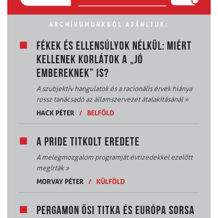
ARCHÍVUMUNKBÓL AJÁNLJUK:
FÉKEK ÉS ELLENSÚLYOK NÉLKÜL: MIÉRT
KELLENEK KORLÁTOK A „JÓ
EMBEREKNEK” IS?
A szubjektív hangulatok és a racionális érvek hiánya
rossz tanácsadó az államszervezet átalakításánál
»
HACK PÉTER
/
BELFÖLD
A PRIDE TITKOLT EREDETE
A melegmozgalom programját évtizedekkel ezelőtt
megírták
»
MORVAY PÉTER
/
KÜLFÖLD
PERGAMON ŐSI TITKA ÉS EURÓPA SORSA