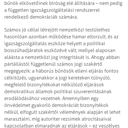
bűnök elkövetőinek bíróság elé állítására – nem pedig
a független igazságszolgáltatási rendszerrel
rendelkező demokráciák számára.
Számos jó céllal létrejött nemzetközi testülethez
hasonlóan azonban működése hamar eltorzult, és az
igazságszolgáltatás eszköze helyett a politikai
bosszúhadjáratok eszközévé vált, mellyel alaposan
aláásta a nemzetközi jog integritását is. Ahogy abban
párt­állástól függetlenül számos jogi szakértő
megegyezik: a háborús bűnösök elleni eljárás fontos
célkitűzés, ugyanakkor a jogi kereteken túlnyúló,
megfelelő bizonyítékokat nélkülöző eljárások
demokratikus államok politikai szuverenitásának
erodálódásához vezetnek. Amennyiben egy
önvédelmet gyakorló demokráciát bizonyítékok
nélkül, elfogult szakértői vélemények alapján el lehet
marasztalni, míg autoriter rezsimek atrocitásaival
kapcsolatban elmaradnak az eljárások – ez veszélyes