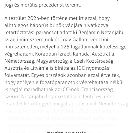
jogi és morális precedenst teremt.
A testület 2024-ben történelmet írt azzal, hogy
állítólagos háborús bűnök vádjára hivatkozva
letartóztatási parancsot adott ki Benjamin Netanjahu
izraeli miniszterelnök és Joav Gallant védelmi
miniszter ellen, melyet a 125 tagállamnak kötelessége
végrehajtani. Korábban Izrael, Kanada, Ausztrália,
Németország, Magyarország, a Cseh Köztársaság,
Ausztria és Litvánia is bírálta az ICC nyomozási
folyamatát. Egyes országok azonban azzal érveltek,
hogy az ilyen elfogatóparancsok végrehajtása nélkül
is tagjai maradhatnak az ICC-nek. Franciaország
szerint Netanjahu letartóztatása ellentétes lenne
Izraellel kötött egyéb megállapodásaival. Németország
korábbi kancellárja, Olaf Scholz 2025 áprilisában
kijelentette, hogy elképzelhetetlennek tartja, hogy
országa letartóztassa Netanjahut. Olaszország is
mentességet biztosított az izraeli vezetőnek.