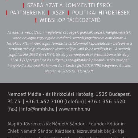
SZABÁLYZAT A KOMMENTELÉSRŐL
PARTNEREINK
ÁSZF
POLITIKAI HIRDETÉSEK
WEBSHOP TÁJÉKOZTATÓ
Az ezen a weboldalon megjelenő szövegek, grafikák, képek, hangfelvételek,
video anyagok vagy egyéb tartalmak szerzői jogvédelem alatt állnak. A
Hetek.hu Kft. minden jogot fenntart a tartalommal kapcsolatosan, beleértve a
tartalom szöveg- és adatbányászat céljára való felhasználását is – A szerzői
jogról szóló 1999. évi LXXVI. törvény rendelkezései értelmében a törvény
35/A. § (1) paragrafusa és a digitális szolgáltatások piacairól szóló európai
irányelv (Az Európai Parlament és a Tanács (EU) 2019/790 Irányelve) 4. cikke
alapján. © 2026 HETEK.HU Kft.
Nemzeti Média - és Hírközlési Hatóság, 1525 Budapest,
Pf. 75. | +36 1 457 7100 (telefon) | +36 1 356 5520
(fax) |
info@nmhh.hu
| www.nmhh.hu
Alapító-főszerkesztő: Németh Sándor - Founder Editor in
Chief: Németh Sándor. Kérdéseit, észrevételeit kérjük írja