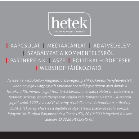
KAPCSOLAT
MÉDIAAJÁNLAT
ADATVÉDELEM
SZABÁLYZAT A KOMMENTELÉSRŐL
PARTNEREINK
ÁSZF
POLITIKAI HIRDETÉSEK
WEBSHOP TÁJÉKOZTATÓ
Az ezen a weboldalon megjelenő szövegek, grafikák, képek, hangfelvételek,
video anyagok vagy egyéb tartalmak szerzői jogvédelem alatt állnak. A
Hetek.hu Kft. minden jogot fenntart a tartalommal kapcsolatosan, beleértve a
tartalom szöveg- és adatbányászat céljára való felhasználását is – A szerzői
jogról szóló 1999. évi LXXVI. törvény rendelkezései értelmében a törvény
35/A. § (1) paragrafusa és a digitális szolgáltatások piacairól szóló európai
irányelv (Az Európai Parlament és a Tanács (EU) 2019/790 Irányelve) 4. cikke
alapján. © 2026 HETEK.HU Kft.