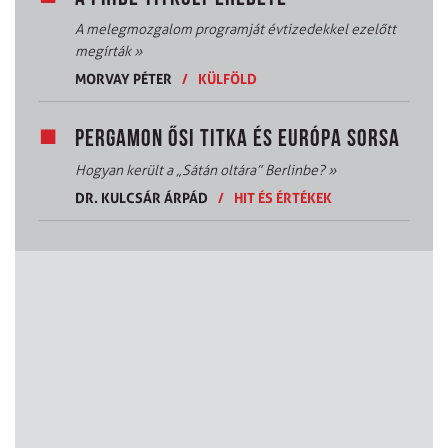
A melegmozgalom programját évtizedekkel ezelőtt
megírták
»
MORVAY PÉTER
/
KÜLFÖLD
PERGAMON ŐSI TITKA ÉS EURÓPA SORSA
Hogyan került a „Sátán oltára” Berlinbe?
»
DR. KULCSÁR ÁRPÁD
/
HIT ÉS ÉRTÉKEK