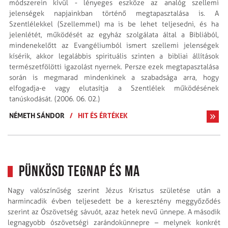
módszerein kívül - lényeges eszköze az analóg szellemi
jelenségek napjainkban történő megtapasztalása is. A
Szentlélekkel (Szellemmel) ma is be lehet teljesedni, és ha
jelenlétét, működését az egyház szolgálata által a Bibliából,
mindenekelőtt az Evangéliumból ismert szellemi jelenségek
kísérik, akkor legalábbis spirituális szinten a bibliai állítások
természetfölötti igazolást nyernek. Persze ezek megtapasztalása
során is megmarad mindenkinek a szabadsága arra, hogy
elfogadja-e vagy elutasítja a Szentlélek működésének
tanúskodását. (2006. 06. 02.)
NÉMETH SÁNDOR
/
HIT ÉS ÉRTÉKEK
Pünkösd tegnap és ma
Nagy valószínűség szerint Jézus Krisztus születése után a
harmincadik évben teljesedett be a keresztény meggyőződés
szerint az Ószövetség sávuót, azaz hetek nevű ünnepe. A második
legnagyobb ószövetségi zarándokünnepre – melynek konkrét