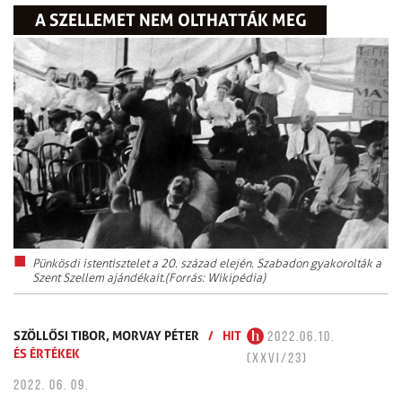
A SZELLEMET NEM OLTHATTÁK MEG
Pünkösdi istentisztelet a 20. század elején. Szabadon gyakorolták a
Szent Szellem ajándékait.(Forrás: Wikipédia)
SZÖLLŐSI TIBOR,
MORVAY PÉTER
/
HIT
2022.06.10.
ÉS ÉRTÉKEK
(XXVI/23)
2022. 06. 09.