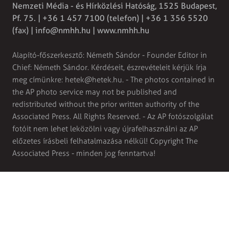
Nemzeti Média - és Hírközlési Hatóság, 1525 Budapest,
Pf. 75. | +36 1 457 7100 (telefon) | +36 1 356 5520
(fax) |
info@nmhh.hu
| www.nmhh.hu
Alapító-főszerkesztő: Németh Sándor - Founder Editor in
Chief: Németh Sándor. Kérdéseit, észrevételeit kérjük írja
meg címünkre:
hetek@hetek.hu
. - The photos contained in
the AP photo service may not be published and
redistributed without the prior written authority of the
Associated Press. All Rights Reserved. - Az AP fotószolgálat
fotóit nem lehet leközölni vagy újrafelhasználni az AP
előzetes írásbeli felhatalmazása nélkül! Copyright The
Associated Press - minden jog fenntartva!