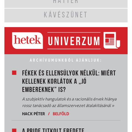
HÁTTÉR
KÁVÉSZÜNET
ARCHÍVUMUNKBÓL AJÁNLJUK:
FÉKEK ÉS ELLENSÚLYOK NÉLKÜL: MIÉRT
KELLENEK KORLÁTOK A „JÓ
EMBEREKNEK” IS?
A szubjektív hangulatok és a racionális érvek hiánya
rossz tanácsadó az államszervezet átalakításánál
»
HACK PÉTER
/
BELFÖLD
A PRIDE TITKOLT EREDETE