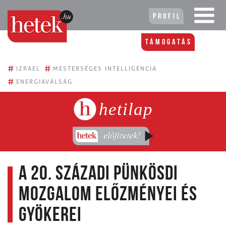
Profil
Támogatás
#
#
IZRAEL
MESTERSÉGES INTELLIGENCIA
#
ENERGIAVÁLSÁG
hetilap
A 20. századi pünkösdi
mozgalom előzményei és
gyökerei