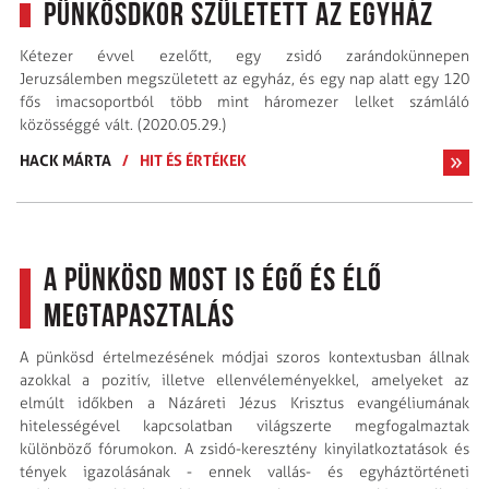
Pünkösdkor született az egyház
Kétezer évvel ezelőtt, egy zsidó zarándokünnepen
Jeruzsálemben megszületett az egyház, és egy nap alatt egy 120
fős imacsoportból több mint háromezer lelket számláló
közösséggé vált. (2020.05.29.)
HACK MÁRTA
/
HIT ÉS ÉRTÉKEK
A pünkösd most is égő és élő
megtapasztalás
A pünkösd értelmezésének módjai szoros kontextusban állnak
azokkal a pozitív, illetve ellenvéleményekkel, amelyeket az
elmúlt időkben a Názáreti Jézus Krisztus evangéliumának
hitelességével kapcsolatban világszerte megfogalmaztak
különböző fórumokon. A zsidó-keresztény kinyilatkoztatások és
tények igazolásának - ennek vallás- és egyháztörténeti