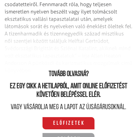
csodatetteiről. Fennmaradt róla, hogy teljesen
ismeretlen nyelven beszélt vagy ilyet tolmácsolt
eksztatikus vallási tapasztalatai után, amelyek
látomások sorát és nyelveken való éneklést öleltek fel.
A tizenharmadik és tizennegyedik század misztikus
női szentjei között találjuk Helftai Gertrúdot,
Svédországi Brigittát és Sziénai Katalint, akiknek mind
volt eksztatikus tapasztalatuk” – írja Allan Heaton
Anderson A pünkösdi és karizmatikus mozgalmak című
könyvében.
Tovább olvasná?
Ez egy cikk a hetilapból, amit online előfizetést
követően belépéssel elér.
Vagy vásárolja meg a lapot az újságárusoknál.
Előfizetek