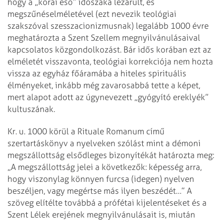
hogy a „korai eső” időszaka lezárult, és
megszűnéselméletével (ezt nevezik teológiai
szakszóval szesszacionizmusnak) legalább 1000 évre
meghatározta a Szent Szellem megnyilvánulásaival
kapcsolatos közgondolkozást. Bár idős korában ezt az
elméletét visszavonta, teológiai korrekciója nem hozta
vissza az egyház főáramába a hiteles spirituális
élményeket, inkább még zavarosabbá tette a képet,
mert alapot adott az úgynevezett „gyógyító ereklyék”
kultuszának.
Kr. u. 1000 körül a Rituale Romanum című
szertartáskönyv a nyelveken szólást mint a démoni
megszállottság elsődleges bizonyítékát határozta meg:
„A megszállottság jelei a következők: képesség arra,
hogy viszonylag könnyen furcsa (idegen) nyelven
beszéljen, vagy megértse más ilyen beszédét…” A
szöveg elítélte továbbá a prófétai kijelenté­seket és a
Szent Lélek erejének megnyilvánulásait is, miután