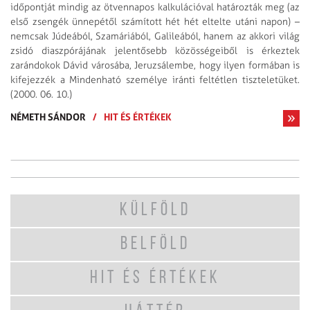
időpontját mindig az ötvennapos kalkulációval határozták meg (az
első zsengék ünnepétől számított hét hét eltelte utáni napon) –
nemcsak Júdeából, Szamáriából, Galileából, hanem az akkori világ
zsidó diaszpórájának jelentősebb közösségeiből is érkeztek
zarándokok Dávid városába, Jeruzsálembe, hogy ilyen formában is
kifejezzék a Mindenható személye iránti feltétlen tiszteletüket.
(2000. 06. 10.)
NÉMETH SÁNDOR
/
HIT ÉS ÉRTÉKEK
KÜLFÖLD
BELFÖLD
HIT ÉS ÉRTÉKEK