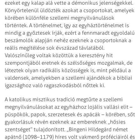
ezeket egy kalap alá vette a démonikus jelenségekkel.
Könyörtelenül üldözték azokat a csoportokat, amelyek
körében különféle szellemi megnyilvánulások
történtek. A történelmet, így az egyháztörténelmet is
mindig a győztesek írják, ezért a fennmaradt egyoldalú
beszámolók alapján nehéz ezeknek a csoportoknak a
reális megítélése sok évszázad távlatából.
Valószínűleg voltak közöttük a keresztény hit
szempontjából eretnek és szélsőséges mozgalmak, de
léteztek olyan radikális közösségek is, mint például a
valdensek, amelyekben a szellemi ajándékok a bibliai
igazsághoz való ragaszkodásból nőttek ki.
A katolikus misztikus tradíció megtűrte a szellemi
megnyilvánulásokat az egyházhoz lojális vallási elit –
püspökök, papok, szerzetesek és apácák – körében, sőt
gyakorlásuk révén ezeknek az embereknek „hősies
szentséget” tulajdonított. „Bingeni Hildegárd német
apátnő (1098–1179) híres volt vakmerő próféciáiról és