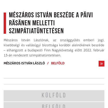
Mészáros István beszéde a Päivi
Räsänen melletti
szimpátiatüntetésen
Mészáros István Lászlónak, az országgyűlés emberi jogi,
kisebbségi és vallásügyi bizottsága korábbi alelnökének beszéde
– elhang­zott a budapesti Finn Nagykövet­ség előtt 2022. február
13-án rendezett szim­pátiatünte­tésen.
MÉSZÁROS ISTVÁN LÁSZLÓ
/
BELFÖLD
KÜLFÖLD
BELFÖLD