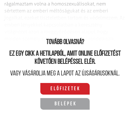
rágalmaztam volna a homoszexuálisokat, nem
sértettem az emberi méltóságukat és az emberi
jogaikat, ezeket tiszteletben tartom és védelmezem. Az
emberi lényekkel kapcsolatban a keresztény
világnézet azon a meggyőződésen alapul, hogy
minden személy egyenlő méltósággal rendelkezik.
Tovább olvasná?
Ez egy cikk a hetilapból, amit online előfizetést
követően belépéssel elér.
Vagy vásárolja meg a lapot az újságárusoknál.
Előfizetek
Belépek