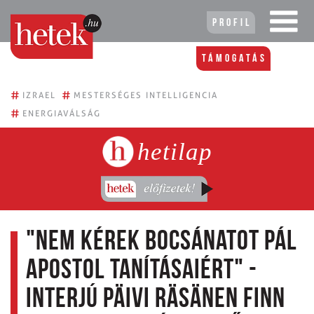
Profil
Támogatás
#
#
IZRAEL
MESTERSÉGES INTELLIGENCIA
#
ENERGIAVÁLSÁG
hetilap
"Nem kérek bocsánatot Pál
apostol tanításaiért" -
Interjú Päivi Räsänen finn