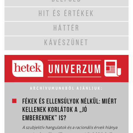
HIT ÉS ÉRTÉKEK
HÁTTÉR
KÁVÉSZÜNET
ARCHÍVUMUNKBÓL AJÁNLJUK:
FÉKEK ÉS ELLENSÚLYOK NÉLKÜL: MIÉRT
KELLENEK KORLÁTOK A „JÓ
EMBEREKNEK” IS?
A szubjektív hangulatok és a racionális érvek hiánya