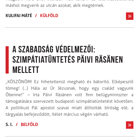
máshol megverik az utcán azokat, akik megtérnek.
KULIFAI MÁTÉ
/
KÜLFÖLD
A szabadság védelmezői:
Szimpátiatüntetés Päivi Räsänen
mellett
„KÖSZÖNÖM! Ez hihetetlenül megható és bátorító. Elképesztő
tömeg! (…) Hála az Úr Jézusnak, hogy egy család vagyunk
Őbenne!” – írta Päivi Räsänen volt finn belügyminiszter a
támogatására szervezett budapesti szimpátiatüntetést követően.
A politikust Pál apostol szavai miatt állították bíróság elé, a
tárgyalás befejeződött, ítélet március végén várható.
S. I.
/
BELFÖLD