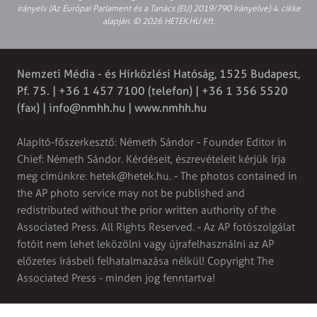
irányelv (Az Európai Parlament és a Tanács (EU) 2019/790 Irányelve) 4. cikke
alapján. © 2026 HETEK.HU Kft.
Nemzeti Média - és Hírközlési Hatóság, 1525 Budapest,
Pf. 75. | +36 1 457 7100 (telefon) | +36 1 356 5520
(fax) |
info@nmhh.hu
| www.nmhh.hu
Alapító-főszerkesztő: Németh Sándor - Founder Editor in
Chief: Németh Sándor. Kérdéseit, észrevételeit kérjük írja
meg címünkre:
hetek@hetek.hu
. - The photos contained in
the AP photo service may not be published and
redistributed without the prior written authority of the
Associated Press. All Rights Reserved. - Az AP fotószolgálat
fotóit nem lehet leközölni vagy újrafelhasználni az AP
előzetes írásbeli felhatalmazása nélkül! Copyright The
Associated Press - minden jog fenntartva!