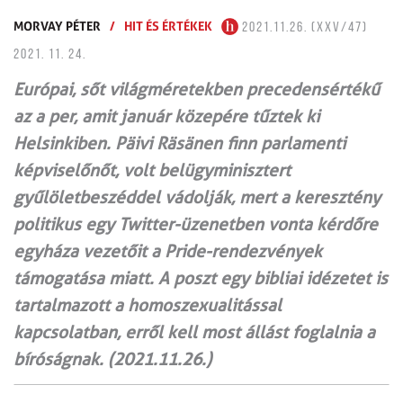
MORVAY PÉTER
/
HIT ÉS ÉRTÉKEK
2021.11.26. (XXV/47)
2021. 11. 24.
Európai, sőt világméretekben precedensértékű
az a per, amit január közepére tűztek ki
Helsinkiben. Päivi Räsänen finn parlamenti
képviselőnőt, volt belügyminisztert
gyűlöletbeszéddel vádolják, mert a keresztény
politikus egy Twitter-üzenetben vonta kérdőre
egyháza vezetőit a Pride-rendezvények
támogatása miatt. A poszt egy bibliai idézetet is
tartalmazott a homoszexualitással
kapcsolatban, erről kell most állást foglalnia a
bíróságnak. (2021.11.26.)