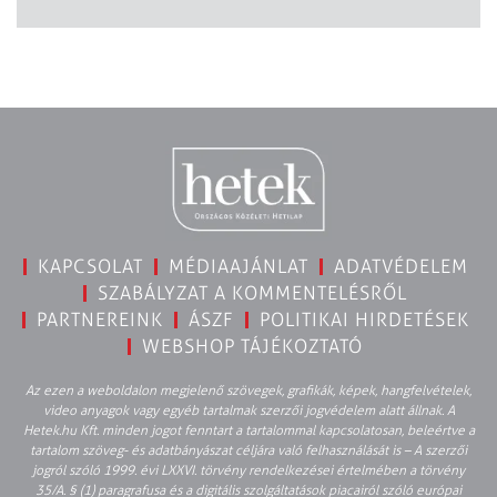
KAPCSOLAT
MÉDIAAJÁNLAT
ADATVÉDELEM
SZABÁLYZAT A KOMMENTELÉSRŐL
PARTNEREINK
ÁSZF
POLITIKAI HIRDETÉSEK
WEBSHOP TÁJÉKOZTATÓ
Az ezen a weboldalon megjelenő szövegek, grafikák, képek, hangfelvételek,
video anyagok vagy egyéb tartalmak szerzői jogvédelem alatt állnak. A
Hetek.hu Kft. minden jogot fenntart a tartalommal kapcsolatosan, beleértve a
tartalom szöveg- és adatbányászat céljára való felhasználását is – A szerzői
jogról szóló 1999. évi LXXVI. törvény rendelkezései értelmében a törvény
35/A. § (1) paragrafusa és a digitális szolgáltatások piacairól szóló európai