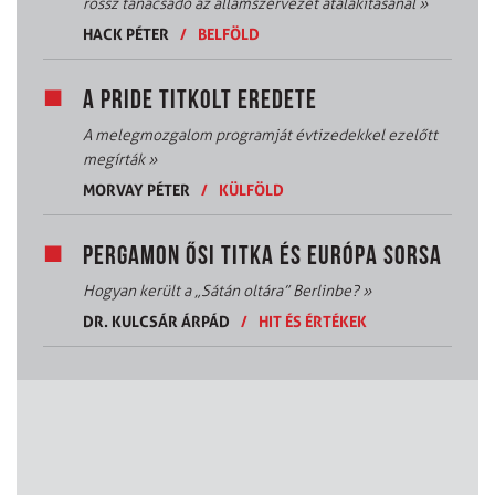
rossz tanácsadó az államszervezet átalakításánál
»
HACK PÉTER
/
BELFÖLD
A PRIDE TITKOLT EREDETE
A melegmozgalom programját évtizedekkel ezelőtt
megírták
»
MORVAY PÉTER
/
KÜLFÖLD
PERGAMON ŐSI TITKA ÉS EURÓPA SORSA
Hogyan került a „Sátán oltára” Berlinbe?
»
DR. KULCSÁR ÁRPÁD
/
HIT ÉS ÉRTÉKEK