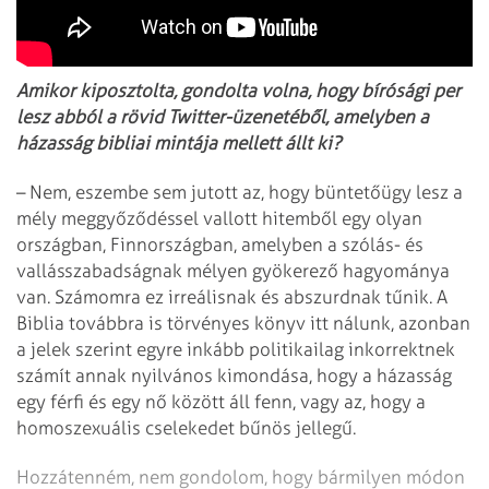
Amikor kiposztolta, gondolta volna, hogy bírósági per
lesz abból a rövid Twitter-üzenetéből, amelyben a
házasság bibliai mintája mellett állt ki?
– Nem, eszembe sem jutott az, hogy büntetőügy lesz a
mély meggyőződéssel vallott hitemből egy olyan
országban, Finnországban, amelyben a szólás- és
vallásszabadságnak mélyen gyökerező hagyománya
van. Számomra ez irreálisnak és abszurdnak tűnik. A
Biblia továbbra is törvényes könyv itt nálunk, azonban
a jelek szerint egyre inkább politikailag inkorrektnek
számít annak nyilvános kimondása, hogy a házasság
egy férfi és egy nő között áll fenn, vagy az, hogy a
homoszexuális cselekedet bűnös jellegű.
Hozzátenném, nem gondolom, hogy bármilyen módon