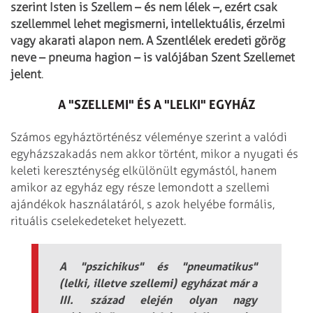
szerint Isten is Szellem – és nem lélek –, ezért csak
szellemmel lehet megismerni, intellektuális, érzelmi
vagy akarati alapon nem. A Szentlélek eredeti görög
neve – pneuma hagion – is valójában Szent Szellemet
jelent
.
A "SZELLEMI" ÉS A "LELKI" EGYHÁZ
Számos egyháztörténész véleménye szerint a valódi
egyházszakadás nem akkor történt, mikor a nyugati és
keleti kereszténység elkülönült egymástól, hanem
amikor az egyház egy része lemondott a szellemi
ajándékok használatáról, s azok helyébe formális,
rituális cselekedeteket helyezett.
A "pszichikus" és "pneumatikus"
(lelki, illetve szellemi) egyházat már a
III. század elején olyan nagy