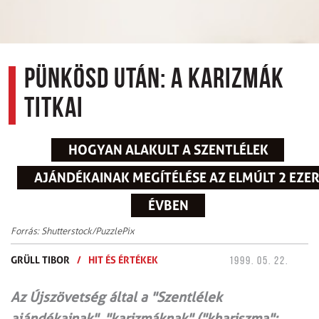
Pünkösd után: a karizmák
titkai
HOGYAN ALAKULT A SZENTLÉLEK
AJÁNDÉKAINAK MEGÍTÉLÉSE AZ ELMÚLT 2 EZE
ÉVBEN
Forrás: Shutterstock/PuzzlePix
GRÜLL TIBOR
/
HIT ÉS ÉRTÉKEK
1999. 05. 22.
Az Újszövetség által a "Szentlélek
ajándékainak", "karizmáknak" ("khariszma":