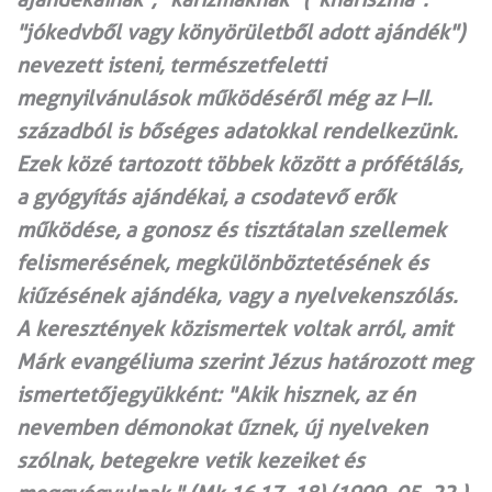
"jókedvből vagy könyörületből adott ajándék")
nevezett isteni, természetfeletti
megnyilvánulások működéséről még az I–II.
századból is bőséges adatokkal rendelkezünk.
Ezek közé tartozott többek között a prófétálás,
a gyógyítás ajándékai, a csodatevő erők
működése, a gonosz és tisztátalan szellemek
felismerésének, megkülönböztetésének és
kiűzésének ajándéka, vagy a nyelvekenszólás.
A keresztények közismertek voltak arról, amit
Márk evangéliuma szerint Jézus határozott meg
ismertetőjegyükként: "Akik hisznek, az én
nevemben démonokat űznek, új nyelveken
szólnak, betegekre vetik kezeiket és