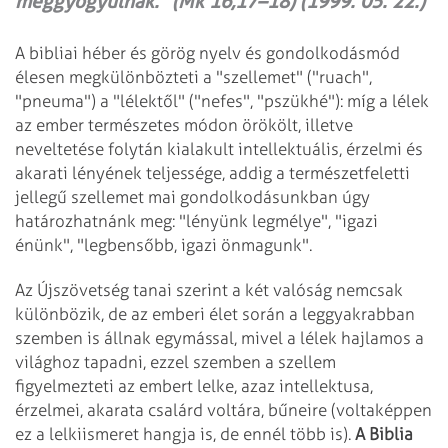
meggyógyulnak." (Mk 16,17–18) (1999. 05. 22.)
A bibliai héber és görög nyelv és gondolkodásmód
élesen megkülönbözteti a "szellemet" ("ruach",
"pneuma") a "lélektől" ("nefes", "pszükhé"): míg a lélek
az ember természetes módon örökölt, illetve
neveltetése folytán kialakult intellektuális, érzelmi és
akarati lényének teljessége, addig a természetfeletti
jellegű szellemet mai gondolkodásunkban úgy
határozhatnánk meg: "lényünk legmélye", "igazi
énünk", "legbensőbb, igazi önmagunk".
Az Újszövetség tanai szerint a két valóság nemcsak
különbözik, de az emberi élet során a leggyakrabban
szemben is állnak egymással, mivel a lélek hajlamos a
világhoz tapadni, ezzel szemben a szellem
figyelmezteti az embert lelke, azaz intellektusa,
érzelmei, akarata csalárd voltára, bűneire (voltaképpen
ez a lelkiismeret hangja is, de ennél több is).
A Biblia