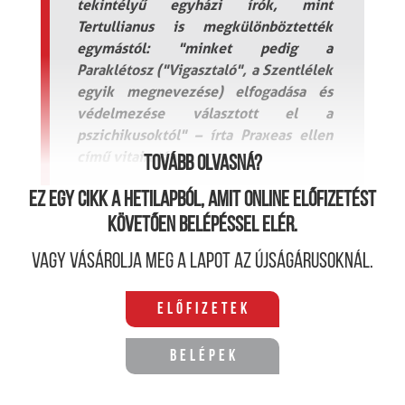
tekintélyű egyházi írók, mint
Tertullianus is megkülönböztették
egymástól: "minket pedig a
Paraklétosz ("Vigasztaló", a Szentlélek
egyik megnevezése) elfogadása és
védelmezése választott el a
pszichikusoktól" – írta Praxeas ellen
című vitairatában.
Tovább olvasná?
Ez egy cikk a hetilapból, amit online előfizetést
követően belépéssel elér.
Vagy vásárolja meg a lapot az újságárusoknál.
Előfizetek
Belépek