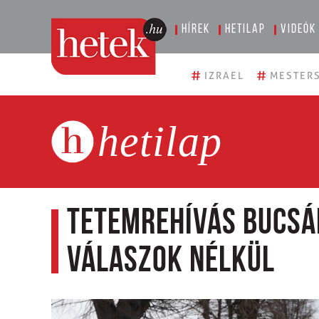
Hírek
Hetilap
Videók
#
#
IZRAEL
MESTERS
hetilap
Tetemrehívás Bucsá
válaszok nélkül