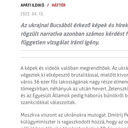
APÁTI ILDIKÓ
/
HÁTTÉR
2022. 04. 13.
Az ukrajnai Bucsából érkező képek és hírek
rögzült narratíva azonban számos kérdést fe
független vizsgálat iránti igény.
A képek és videók valóban megrendítőek. Az ukrán 
végeztek ki elképesztő brutalitással, mielőtt kiv
város 36 ezer fős lakosságának nagy része elmen
tömegsírban, néhányuk az utcán hevert. Zelenszkij
és az Egyesült Államok pedig háborús bűnökről be
szankciókkal válaszoltak.
Moszkva viszont az ukránokra mutogat. Dmitrij P
külügyminiszter is ragaszkodott hozzá, hogy az or