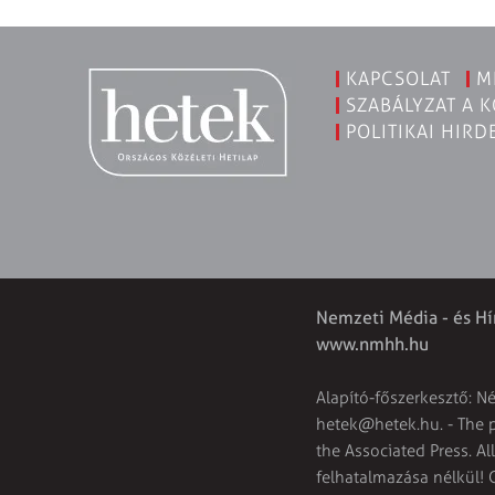
KAPCSOLAT
M
SZABÁLYZAT A 
POLITIKAI HIRD
Nemzeti Média - és Hí
www.nmhh.hu
Alapító-főszerkesztő: N
hetek@hetek.hu
. - The
the Associated Press. Al
felhatalmazása nélkül! 