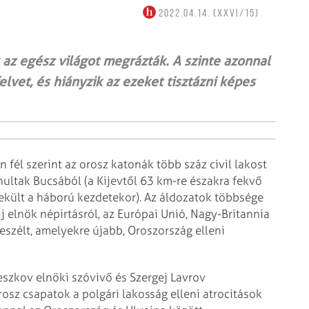
2022.04.14. (XXVI/15)
 az egész világot megrázták. A szinte azonnal
lvet, és hiányzik az ezeket tisztázni képes
fél szerint az orosz katonák több száz civil lakost
onultak Bucsából (a Kijevtől 63 km-re északra fekvő
ekült a háború kezdetekor). Az áldozatok többsége
 elnök népirtásról, az Európai Unió, Nagy-Britannia
szélt, amelyekre újabb, Oroszország elleni
eszkov elnöki szóvivő és Szergej Lavrov
osz csapatok a polgári lakosság elleni atrocitások