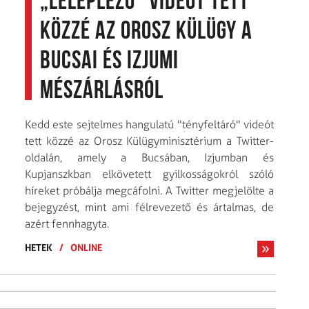
„leleplező” videót tett
közzé az orosz külügy a
bucsai és izjumi
mészárlásról
Kedd este sejtelmes hangulatú "tényfeltáró" videót
tett közzé az Orosz Külügyminisztérium a Twitter-
oldalán, amely a Bucsában, Izjumban és
Kupjanszkban elkövetett gyilkosságokról szóló
híreket próbálja megcáfolni. A Twitter megjelölte a
bejegyzést, mint ami félrevezető és ártalmas, de
azért fennhagyta.
HETEK
/
ONLINE