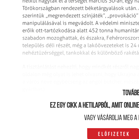
nélkül hagyták el a térséget március 30-án, egy 
Törökországban rendezett béketárgyalások után. 
szerintük „megrendezett színjáték”, „provokáció” a
manipulálásával is megvádolt. A védelmi minisz
erőik ott-tartózkodása alatt 452 tonna humanitári
szabadon mozoghattak, és északra, Fehéroroszors
település déli részét, még a lakóövezeteket is 2
nehéztüzérséggel, tankokkal és különböző rakéták­k
A tisztánlátást nehezíti, hogy mindkét részről na
oldalon még olyat is lehet olvasni, hogy Ukrajna 
a város neve egybecseng az angol butcher, mészár
gyárthat.)
Tovább
Ez egy cikk a hetilapból, amit onli
Vagy vásárolja meg a 
Előfizetek