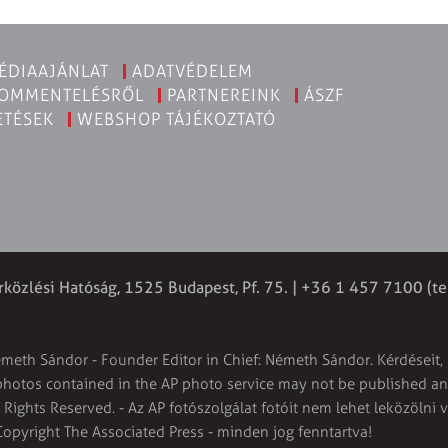
ÉDIAAJÁNLAT
ADATVÉDELEM
KOMMENTELÉSRŐL
PARTNEREINK
ÁSZF
ETÉSEK
WEBSHOP TÁJÉKOZTATÓ
rközlési Hatóság, 1525 Budapest, Pf. 75. | +36 1 457 7100 (te
émeth Sándor - Founder Editor in Chief: Németh Sándor. Kérdéseit, 
 photos contained in the AP photo service may not be published and
l Rights Reserved. - Az AP fotószolgálat fotóit nem lehet leközölni 
Copyright The Associated Press - minden jog fenntartva!