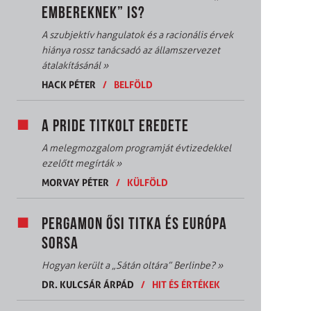
EMBEREKNEK” IS?
A szubjektív hangulatok és a racionális érvek
hiánya rossz tanácsadó az államszervezet
átalakításánál
»
HACK PÉTER
/
BELFÖLD
A PRIDE TITKOLT EREDETE
A melegmozgalom programját évtizedekkel
ezelőtt megírták
»
MORVAY PÉTER
/
KÜLFÖLD
PERGAMON ŐSI TITKA ÉS EURÓPA
SORSA
Hogyan került a „Sátán oltára” Berlinbe?
»
DR. KULCSÁR ÁRPÁD
/
HIT ÉS ÉRTÉKEK