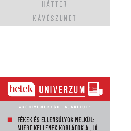
HÁTTÉR
KÁVÉSZÜNET
ARCHÍVUMUNKBÓL AJÁNLJUK:
FÉKEK ÉS ELLENSÚLYOK NÉLKÜL:
MIÉRT KELLENEK KORLÁTOK A „JÓ