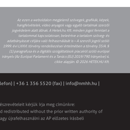
Az ezen a weboldalon megjelenő szövegek, grafikák, képek,
hangfelvételek, video anyagok vagy egyéb tartalmak szerzői
jogvédelem alatt állnak. A Hetek.hu Kft. minden jogot fenntart a
tartalommal kapcsolatosan, beleértve a tartalom szöveg- és
adatbányászat céljára való felhasználását is – A szerzői jogról szóló
1999. évi LXXVI. törvény rendelkezései értelmében a törvény 35/A. §
(1) paragrafusa és a digitális szolgáltatások piacairól szóló európai
irányelv (Az Európai Parlament és a Tanács (EU) 2019/790 Irányelve) 4.
cikke alapján. © 2026 HETEK.HU Kft.
lefon) | +36 1 356 5520 (fax) |
info@nmhh.hu
|
észrevételeit kérjük írja meg címünkre:
 redistributed without the prior written authority of
vagy újrafelhasználni az AP előzetes írásbeli