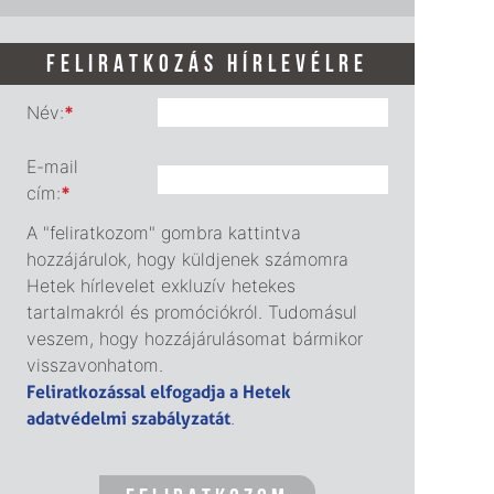
FELIRATKOZÁS HÍRLEVÉLRE
Név:
*
E-mail
cím:
*
A "feliratkozom" gombra kattintva
hozzájárulok, hogy küldjenek számomra
Hetek hírlevelet exkluzív hetekes
tartalmakról és promóciókról. Tudomásul
veszem, hogy hozzájárulásomat bármikor
visszavonhatom.
Feliratkozással elfogadja a Hetek
adatvédelmi szabályzatát
.