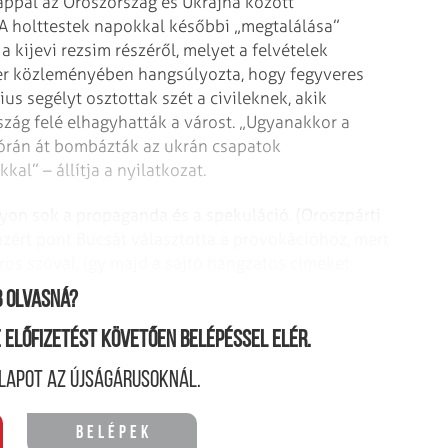
nappal az Oroszország és Ukrajna között
A holttestek napokkal későbbi „megtalálása”
 kijevi rezsim részéről, melyet a felvételek
ter közleményében hangsúlyozta, hogy fegyveres
us segélyt osztottak szét a civileknek, akik
zág felé elhagyhatták a várost. „Ugyanakkor a
4 órán át bombázták az ukrán csapatok
al” – állítja a nyilatkozat.
gyon sok a propaganda és a spekuláció. (Oroszpárti
azért pont Bucsát választotta a provokációhoz, mert
os szóval, így majd a sajtó hangzatos címeket
 olvasná?
ne előfizetést követően belépéssel elér.
lapot az újságárusoknál.
Belépek