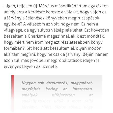
– Igen, teljesen új. Március másodikán írtam egy cikket,
amely arra a kérdésre kereste a választ, hogy vajon ez
a járvány a Jelenések könyvében megírt csapások
egyike-e? A válaszom az volt, hogy nem. Ez nem a
világvége, de egy súlyos válság jele lehet. Ezt követően
beszéltem a Charisma magazinnal, akik azt mondták,
hogy miért nem írom meg ezt részletesebben könyv
formában? Két hét alatt készültem el, olyan módon
akartam megírni, hogy ne csak a járvány idején, hanem
azon túl, más jövőbeli megpróbáltatások idején is
érvényes legyen az üzenete.
Nagyon sok értelmezés, magyarázat,
megfejtés kering az interneten,
amelyek kifejezetten az
apokalipszishez kötik a most zajló
járványt. Miért biztos abban, hogy
ezek tévednek?