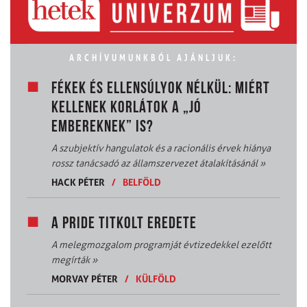
ARCHÍVUMUNKBÓL AJÁNLJUK:
FÉKEK ÉS ELLENSÚLYOK NÉLKÜL: MIÉRT
KELLENEK KORLÁTOK A „JÓ
EMBEREKNEK” IS?
A szubjektív hangulatok és a racionális érvek hiánya
rossz tanácsadó az államszervezet átalakításánál
»
HACK PÉTER
/
BELFÖLD
A PRIDE TITKOLT EREDETE
A melegmozgalom programját évtizedekkel ezelőtt
megírták
»
MORVAY PÉTER
/
KÜLFÖLD