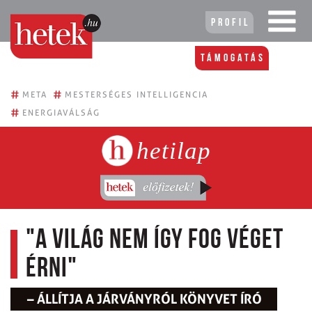
Profil
Támogatás
#
#
META
MESTERSÉGES INTELLIGENCIA
#
ENERGIAVÁLSÁG
hetilap
"A világ nem így fog véget
érni"
– ÁLLÍTJA A JÁRVÁNYRÓL KÖNYVET ÍRÓ