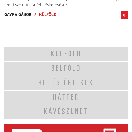
lenni szokott – a felelőskeresésre.
GAVRA GÁBOR
/
KÜLFÖLD
KÜLFÖLD
BELFÖLD
HIT ÉS ÉRTÉKEK
HÁTTÉR
KÁVÉSZÜNET