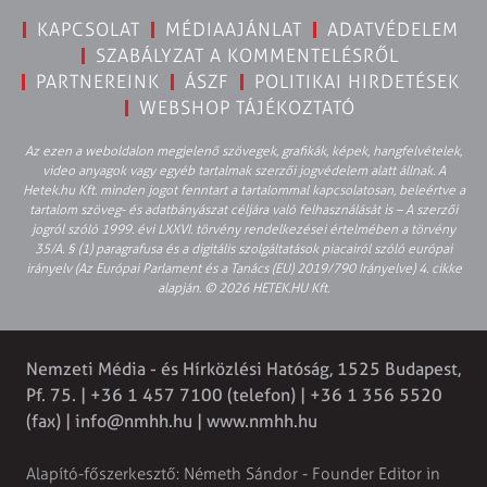
KAPCSOLAT
MÉDIAAJÁNLAT
ADATVÉDELEM
SZABÁLYZAT A KOMMENTELÉSRŐL
PARTNEREINK
ÁSZF
POLITIKAI HIRDETÉSEK
WEBSHOP TÁJÉKOZTATÓ
Az ezen a weboldalon megjelenő szövegek, grafikák, képek, hangfelvételek,
video anyagok vagy egyéb tartalmak szerzői jogvédelem alatt állnak. A
Hetek.hu Kft. minden jogot fenntart a tartalommal kapcsolatosan, beleértve a
tartalom szöveg- és adatbányászat céljára való felhasználását is – A szerzői
jogról szóló 1999. évi LXXVI. törvény rendelkezései értelmében a törvény
35/A. § (1) paragrafusa és a digitális szolgáltatások piacairól szóló európai
irányelv (Az Európai Parlament és a Tanács (EU) 2019/790 Irányelve) 4. cikke
alapján. © 2026 HETEK.HU Kft.
Nemzeti Média - és Hírközlési Hatóság, 1525 Budapest,
Pf. 75. | +36 1 457 7100 (telefon) | +36 1 356 5520
(fax) |
info@nmhh.hu
| www.nmhh.hu
Alapító-főszerkesztő: Németh Sándor - Founder Editor in