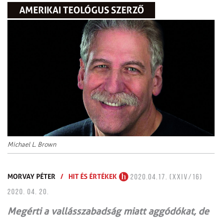
AMERIKAI TEOLÓGUS SZERZŐ
Michael L. Brown
MORVAY PÉTER
/
HIT ÉS ÉRTÉKEK
2020.04.17. (XXIV/16)
2020. 04. 20.
Megérti a vallásszabadság miatt aggódókat, de