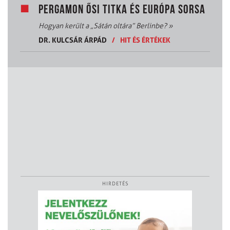
PERGAMON ŐSI TITKA ÉS EURÓPA SORSA
Hogyan került a „Sátán oltára” Berlinbe?
»
DR. KULCSÁR ÁRPÁD
/
HIT ÉS ÉRTÉKEK
HIRDETÉS