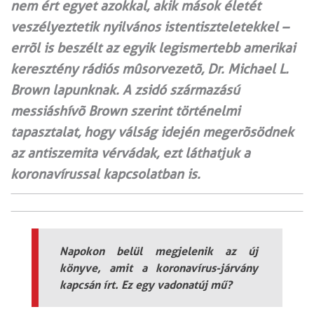
nem ért egyet azokkal, akik mások életét
veszélyeztetik nyilvános istentiszteletekkel –
errõl is beszélt az egyik legismertebb amerikai
keresztény rádiós mûsorvezetõ, Dr. Michael L.
Brown lapunknak. A zsidó származású
messiáshívõ Brown szerint történelmi
tapasztalat, hogy válság idején megerõsödnek
az antiszemita vérvádak, ezt láthatjuk a
koronavírussal kapcsolatban is.
Napokon belül megjelenik az új
könyve, amit a koronavírus-járvány
kapcsán írt. Ez egy vadonatúj mű?