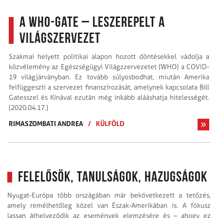
A WHO-gate – leszerepelt a
világszervezet
Szakmai helyett politikai alapon hozott döntésekkel vádolja a
közvélemény az Egészségügyi Világzzervezetet (WHO) a COVID-
19 világjárványban. Ez tovább súlyosbodhat, miután Amerika
felfüggeszti a szervezet finanszírozását, amelynek kapcsolata Bill
Gatesszel és Kínával ezután még inkább alááshatja hitelességét.
(2020.04.17.)
RIMASZOMBATI ANDREA
/
KÜLFÖLD
Felelősök, tanulságok, hazugságok
Nyugat-Európa több országában már bekövetkezett a tetőzés,
amely remélhetőleg közel van Észak-Amerikában is. A fókusz
lassan áthelyeződik az események elemzésére és – ahogy ez