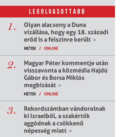
LEGOLVASOTTABB
1.
Olyan alacsony a Duna
vízállása, hogy egy 18. századi
erőd is a felszínre került
»
HETEK
/
ONLINE
2.
Magyar Péter kommentje után
visszavonta a közmédia Hajdú
Gábor és Borsa Miklós
megbízását
»
HETEK
/
ONLINE
3.
Rekordszámban vándorolnak
ki Izraelből, a szakértők
aggódnak a csökkenő
népesség miatt
»