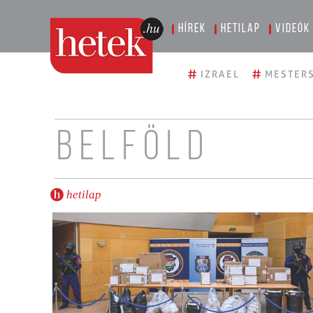
Hírek
Hetilap
Videók
#
#
IZRAEL
MESTERS
Belföld
hetilap