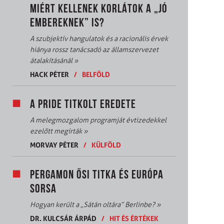
MIÉRT KELLENEK KORLÁTOK A „JÓ
EMBEREKNEK” IS?
A szubjektív hangulatok és a racionális érvek
hiánya rossz tanácsadó az államszervezet
átalakításánál
»
HACK PÉTER
/
BELFÖLD
A PRIDE TITKOLT EREDETE
A melegmozgalom programját évtizedekkel
ezelőtt megírták
»
MORVAY PÉTER
/
KÜLFÖLD
PERGAMON ŐSI TITKA ÉS EURÓPA
SORSA
Hogyan került a „Sátán oltára” Berlinbe?
»
DR. KULCSÁR ÁRPÁD
/
HIT ÉS ÉRTÉKEK