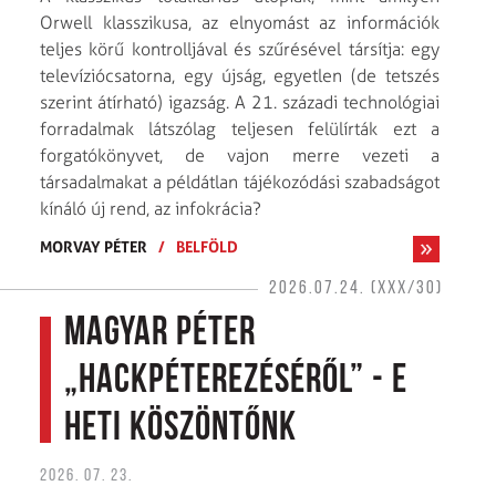
Orwell klasszikusa, az elnyomást az információk
teljes körű kontrolljával és szűrésével társítja: egy
televíziócsatorna, egy újság, egyetlen (de tetszés
szerint átírható) igazság. A 21. századi technológiai
forradalmak látszólag teljesen felülírták ezt a
forgatókönyvet, de vajon merre vezeti a
társadalmakat a példátlan tájékozódási szabadságot
kínáló új rend, az infokrácia?
MORVAY PÉTER
/
BELFÖLD
2026.07.24. (XXX/30)
Magyar Péter
„Hackpéterezéséről” - E
heti köszöntőnk
2026. 07. 23.