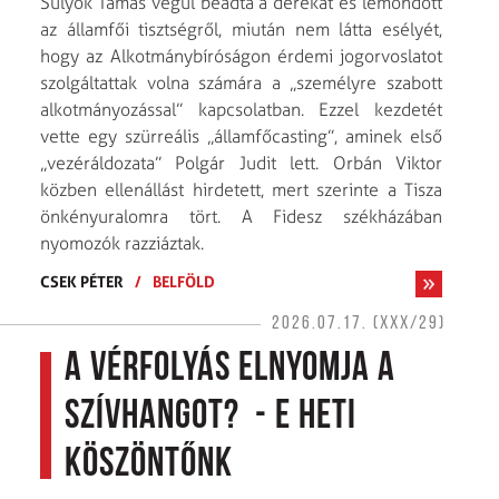
Sulyok Tamás végül beadta a derekát és lemondott
az államfői tisztségről, miután nem látta esélyét,
hogy az Alkotmánybíróságon érdemi jogorvoslatot
szolgáltattak volna számára a „személyre szabott
alkotmányozással” kapcsolatban. Ezzel kezdetét
vette egy szürreális „államfő­casting”, aminek első
„vezéráldozata” Polgár Judit lett. Orbán Viktor
közben ellenállást hirdetett, mert szerinte a Tisza
önkényuralomra tört. A Fidesz székházában
nyomozók razziáztak.
CSEK PÉTER
/
BELFÖLD
2026.07.17. (XXX/29)
A vérfolyás elnyomja a
szívhangot? - E heti
köszöntőnk