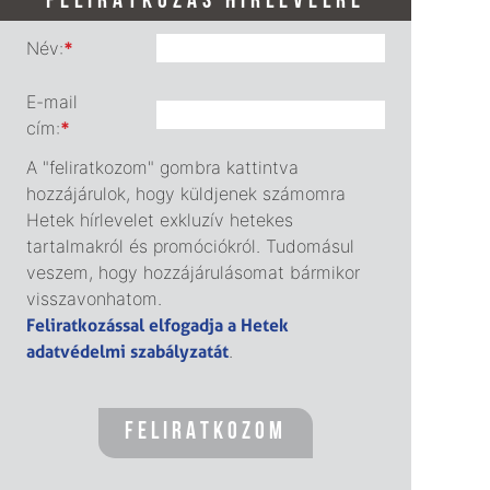
FELIRATKOZÁS HÍRLEVÉLRE
Név:
*
E-mail
cím:
*
A "feliratkozom" gombra kattintva
hozzájárulok, hogy küldjenek számomra
Hetek hírlevelet exkluzív hetekes
tartalmakról és promóciókról. Tudomásul
veszem, hogy hozzájárulásomat bármikor
visszavonhatom.
Feliratkozással elfogadja a Hetek
adatvédelmi szabályzatát
.