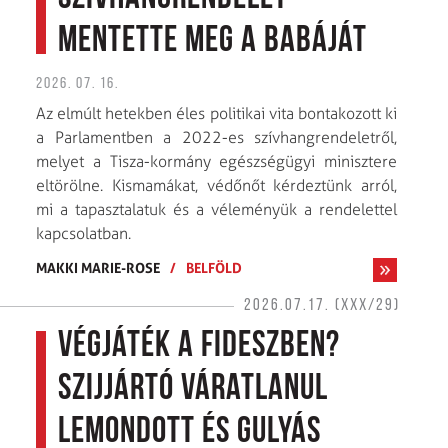
mentette meg a babáját
2026. 07. 16.
Az elmúlt hetekben éles politikai vita bontakozott ki
a Parlamentben a 2022-es szívhangrendeletről,
melyet a Tisza-kormány egészségügyi minisztere
eltörölne. Kismamákat, védőnőt kérdeztünk arról,
mi a tapasztalatuk és a véleményük a rendelettel
kapcsolatban.
MAKKI MARIE-ROSE
/
BELFÖLD
2026.07.17. (XXX/29)
Végjáték a Fideszben?
Szijjártó váratlanul
lemondott és Gulyás