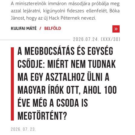
A miniszterelnök immáron másodjára próbálja meg
azzal lejáratni, kigúnyolni fideszes ellenfelét, Bóka
Jánost, hogy az új Hack Péternek nevezi.
KULIFAI MÁTÉ
/
BELFÖLD
2026.07.24. (XXX/30)
A megbocsátás és egység
csődje: Miért nem tudnak
ma egy asztalhoz ülni a
magyar írók ott, ahol 100
éve még a csoda is
megtörtént?
2026. 07. 23.