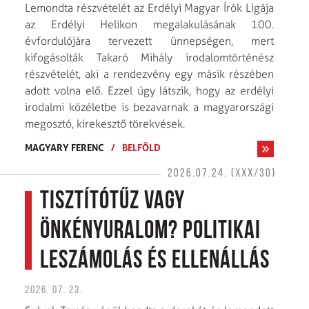
Lemondta részvételét az Erdélyi Magyar Írók Ligája
az Erdélyi Helikon megalakulásának 100.
évfordulójára tervezett ünnepségen, mert
kifogásolták Takaró Mihály irodalomtörténész
részvételét, aki a rendezvény egy másik részében
adott volna elő. Ezzel úgy látszik, hogy az erdélyi
irodalmi közéletbe is bezavarnak a magyarországi
megosztó, kirekesztő törekvések.
MAGYARY FERENC
/
BELFÖLD
2026.07.24. (XXX/30)
Tisztítótűz vagy
önkényuralom? Politikai
leszámolás és ellenállás
2026. 07. 23.