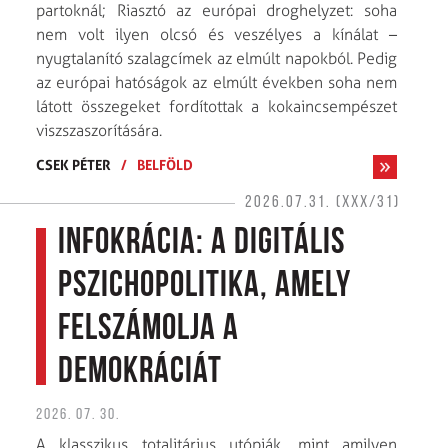
partoknál; Riasztó az európai droghelyzet: soha
nem volt ilyen olcsó és veszélyes a kínálat –
nyugtalanító szalagcímek az elmúlt napokból. Pedig
az európai hatóságok az elmúlt években soha nem
látott összegeket fordítottak a kokaincsempészet
viszszaszorítására.
CSEK PÉTER
/
BELFÖLD
2026.07.31. (XXX/31)
Infokrácia: A digitális
pszichopolitika, amely
felszámolja a
demokráciát
2026. 07. 30.
A klasszikus totalitárius utópiák, mint amilyen