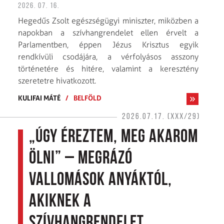
2026. 07. 16.
Hegedűs Zsolt egészségügyi miniszter, miközben a
napokban a szívhangrendelet ellen érvelt a
Parlamentben, éppen Jézus Krisztus egyik
rendkívüli csodájára, a vérfolyásos asszony
történetére és hitére, valamint a keresztény
szeretetre hivatkozott.
KULIFAI MÁTÉ
/
BELFÖLD
2026.07.17. (XXX/29)
„Úgy éreztem, meg akarom
ölni” – Megrázó
vallomások anyáktól,
akiknek a
szívhangrendelet