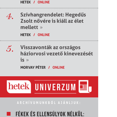
HETEK
/
ONLINE
4.
Szívhangrendelet: Hegedűs
Zsolt nővére is kiáll az élet
mellett
»
HETEK
/
ONLINE
5.
Visszavonták az országos
háziorvosi vezető kinevezését
is
»
MORVAY PÉTER
/
ONLINE
ARCHÍVUMUNKBÓL AJÁNLJUK:
FÉKEK ÉS ELLENSÚLYOK NÉLKÜL: