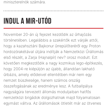
miniszterelnök számára.
INDUL A MIR-UTÓD
November 20-án új fejezet kezdődik az űrhajózás
történetében. Legalábbis a szakértők ezt várják attól,
hogy a kazahsztáni Bajkonur űrrepülőteréről egy Proton
hordozórakétával útjára indítják a Nemzetközi Űrállomás
első részét, a Zarja (Hajnalpír) nev? orosz modult. Ezt
követően megkezdődik a nagy kozmikus lego-építkezés,
hogy 2004-re kiépüljön az újabb, állandóan lakható
űrbázis, amely elődeivel ellentétben már nem egy
nemzet büszkesége, hanem számos ország
összefogásának az eredménye lesz. A futballpálya
nagyságúra tervezett állomás moduljaiban hatfős
nemzetközi brigádok dolgozhatnak majd folyamatosan
egymást váltva. Az űrállomások ötletét már az ötvenes