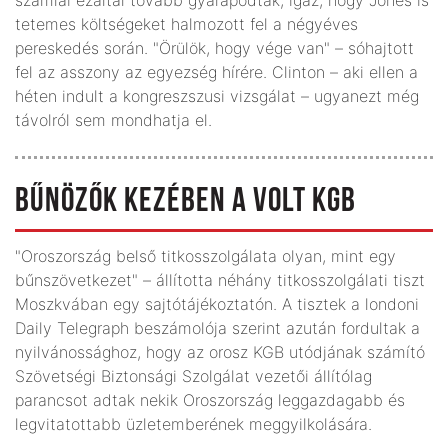
tetemes költségeket halmozott fel a négyéves
pereskedés során. "Örülök, hogy vége van" – sóhajtott
fel az asszony az egyezség hírére. Clinton – aki ellen a
héten indult a kongreszszusi vizsgálat – ugyanezt még
távolról sem mondhatja el.
BŰNÖZŐK KEZÉBEN A VOLT KGB
"Oroszország belső titkosszolgálata olyan, mint egy
bűnszövetkezet" – állította néhány titkosszolgálati tiszt
Moszkvában egy sajtótájékoztatón. A tisztek a londoni
Daily Telegraph beszámolója szerint azután fordultak a
nyilvánossághoz, hogy az orosz KGB utódjának számító
Szövetségi Biztonsági Szolgálat vezetői állítólag
parancsot adtak nekik Oroszország leggazdagabb és
legvitatottabb üzletemberének meggyilkolására.