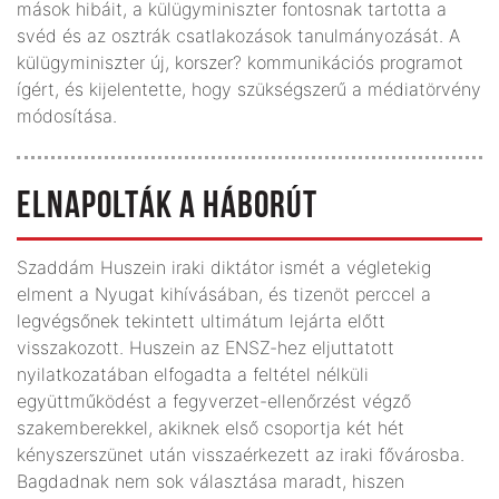
mások hibáit, a külügyminiszter fontosnak tartotta a
svéd és az osztrák csatlakozások tanulmányozását. A
külügyminiszter új, korszer? kommunikációs programot
ígért, és kijelentette, hogy szükségszerű a médiatörvény
módosítása.
ELNAPOLTÁK A HÁBORÚT
Szaddám Huszein iraki diktátor ismét a végletekig
elment a Nyugat kihívásában, és tizenöt perccel a
legvégsőnek tekintett ultimátum lejárta előtt
visszakozott. Huszein az ENSZ-hez eljuttatott
nyilatkozatában elfogadta a feltétel nélküli
együttműködést a fegyverzet-ellenőrzést végző
szakemberekkel, akiknek első csoportja két hét
kényszerszünet után visszaérkezett az iraki fővárosba.
Bagdadnak nem sok választása maradt, hiszen