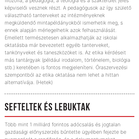
filozófia, a pedagógia, a teológia és a szakterület jeles
képviselői vesznek részt. A pedagógusok az így születő
választható tanterveket az intézményeknek
megküldendő mintapéldányokból ismerhetik meg, s
ennek alapján mérlegelhetik azok felhasználását.
Emellett természetesen alkalmazhatják az iskolai
oktatásba már bevezetett egyéb tanterveket,
tankönyveket és taneszközöket is. Az etika kérdéseit
más tantárgyak (például irodalom, történelem, biológia
stb.) keretében is fontos megjeleníteni. Óraszervezési
szempontból az etika oktatása nem lehet a hittan
alternatívája. (Hetek)
SEFTELTEK ÉS LEBUKTAK
Több mint 1 milliárd forintos adócsalás és jogtalan
gazdasági előnyszerzés bűntette ügyében fejezte be