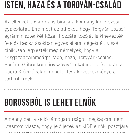
ISTEN, HAZA ÉS A TORGYÁN-CSALÁD
Az ellenzék továbbra is bírálja a kormány kinevezési
gyakorlatát. Erre most az ad okot, hogy Torgyán József
agrárminiszter két közeli hozzátartozóját is kinevezték
felelős beosztásokban egyes állami cégeknél. Kissé
cinikusan jegyezték meg némelyek, hogy a
"kisgazdaháromság": Isten, haza, Torgyán-család.
Borókai Gábor kormányszóvivő a kabinet ülése után a
Rádió Krónikának elmondta: lesz következménye a
történteknek.
BOROSSBÓL IS LEHET ELNÖK
Amennyiben a kellő támogatottságot megkapom, nem
utasítom vissza, hogy jelöljenek az MDF elnöki posztjára