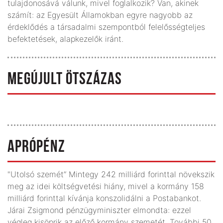
tulajdonosává válunk, mivel foglalkozik? Van, akinek
számít: az Egyesült Államokban egyre nagyobb az
érdeklődés a társadalmi szempontból felelősségteljes
befektetések, alapkezelők iránt.
MEGÚJULT ÖTSZÁZAS
APRÓPÉNZ
"Utolsó szemét” Mintegy 242 milliárd forinttal növekszik
meg az idei költségvetési hiány, mivel a kormány 158
milliárd forinttal kívánja konszolidálni a Postabankot.
Járai Zsigmond pénzügyminiszter elmondta: ezzel
végleg kisöprik az előző kormány szemetét. További 50