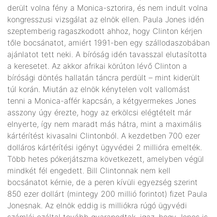
derült volna fény a Monica-sztorira, és nem indult volna
kongresszusi vizsgálat az elnök ellen. Paula Jones idén
szeptemberig ragaszkodott ahhoz, hogy Clinton kérjen
tőle bocsánatot, amiért 1991-ben egy szállodaszobában
ajánlatot tett neki. A bíróság idén tavasszal elutasította
a keresetet. Az akkor afrikai körúton lévő Clinton a
bírósági döntés hallatán táncra perdült – mint kiderült
túl korán. Miután az elnök kénytelen volt vallomást
tenni a Monica-affér kapcsán, a kétgyermekes Jones
asszony úgy érezte, hogy az erkölcsi elégtételt már
elnyerte, így nem maradt más hátra, mint a maximális
kártérítést kivasalni Clintonból. A kezdetben 700 ezer
dolláros kártérítési igényt ügyvédei 2 millióra emelték.
Több hetes pókerjátszma következett, amelyben végül
mindkét fél engedett. Bill Clintonnak nem kell
bocsánatot kérnie, de a peren kívüli egyezség szerint
850 ezer dollárt (mintegy 200 millió forintot) fizet Paula
Jonesnak. Az elnök eddig is milliókra rúgó ügyvédi
számlái ezáltal tovább gyarapodtak, igaz, hogy Jones is