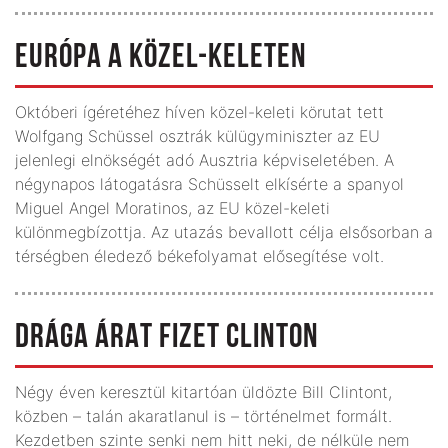
EURÓPA A KÖZEL-KELETEN
Októberi ígéretéhez híven közel-keleti körutat tett
Wolfgang Schüssel osztrák külügyminiszter az EU
jelenlegi elnökségét adó Ausztria képviseletében. A
négynapos látogatásra Schüsselt elkísérte a spanyol
Miguel Angel Moratinos, az EU közel-keleti
különmegbízottja. Az utazás bevallott célja elsősorban a
térségben éledező békefolyamat elősegítése volt.
DRÁGA ÁRAT FIZET CLINTON
Négy éven keresztül kitartóan üldözte Bill Clintont,
közben – talán akaratlanul is – történelmet formált.
Kezdetben szinte senki nem hitt neki, de nélküle nem