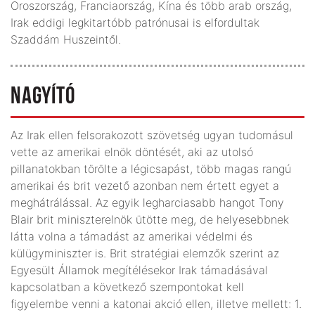
Oroszország, Franciaország, Kína és több arab ország,
Irak eddigi legkitartóbb patrónusai is elfordultak
Szaddám Huszeintől.
NAGYÍTÓ
Az Irak ellen felsorakozott szövetség ugyan tudomásul
vette az amerikai elnök döntését, aki az utolsó
pillanatokban törölte a légicsapást, több magas rangú
amerikai és brit vezető azonban nem értett egyet a
meghátrálással. Az egyik legharciasabb hangot Tony
Blair brit miniszterelnök ütötte meg, de helyesebbnek
látta volna a támadást az amerikai védelmi és
külügyminiszter is. Brit stratégiai elemzők szerint az
Egyesült Államok megítélésekor Irak támadásával
kapcsolatban a következő szempontokat kell
figyelembe venni a katonai akció ellen, illetve mellett: 1.