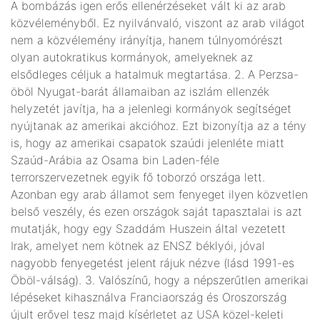
A bombázás igen erős ellenérzéseket vált ki az arab
közvéleményből. Ez nyilvánvaló, viszont az arab világot
nem a közvélemény irányítja, hanem túlnyomórészt
olyan autokratikus kormányok, amelyeknek az
elsődleges céljuk a hatalmuk megtartása. 2. A Perzsa-
öböl Nyugat-barát államaiban az iszlám ellenzék
helyzetét javítja, ha a jelenlegi kormányok segítséget
nyújtanak az amerikai akcióhoz. Ezt bizonyítja az a tény
is, hogy az amerikai csapatok szaúdi jelenléte miatt
Szaúd-Arábia az Osama bin Laden-féle
terrorszervezetnek egyik fő toborzó országa lett.
Azonban egy arab államot sem fenyeget ilyen közvetlen
belső veszély, és ezen országok saját tapasztalai is azt
mutatják, hogy egy Szaddám Huszein által vezetett
Irak, amelyet nem kötnek az ENSZ béklyói, jóval
nagyobb fenyegetést jelent rájuk nézve (lásd 1991-es
Öböl-válság). 3. Valószínű, hogy a népszerűtlen amerikai
lépéseket kihasználva Franciaország és Oroszország
újult erővel tesz majd kísérletet az USA közel-keleti