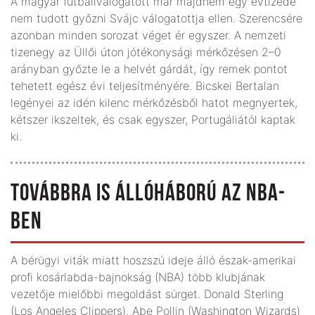
A magyar futballválogatott már majdnem egy évtizede
nem tudott győzni Svájc válogatottja ellen. Szerencsére
azonban minden sorozat véget ér egyszer. A nemzeti
tizenegy az Üllői úton jótékonysági mérkőzésen 2–0
arányban győzte le a helvét gárdát, így remek pontot
tehetett egész évi teljesítményére. Bicskei Bertalan
legényei az idén kilenc mérkőzésből hatot megnyertek,
kétszer ikszeltek, és csak egyszer, Portugáliától kaptak
ki.
TOVÁBBRA IS ÁLLÓHÁBORÚ AZ NBA-
BEN
A bérügyi viták miatt hoszszú ideje álló észak-amerikai
profi kosárlabda-bajnokság (NBA) több klubjának
vezetője mielőbbi megoldást sürget. Donald Sterling
(Los Angeles Clippers), Abe Pollin (Washington Wizards)