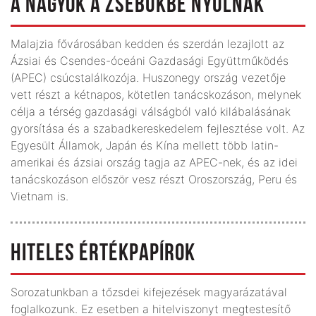
A NAGYOK A ZSEBÜKBE NYÚLNAK
Malajzia fővárosában kedden és szerdán lezajlott az
Ázsiai és Csendes-óceáni Gazdasági Együttműködés
(APEC) csúcstalálkozója. Huszonegy ország vezetője
vett részt a kétnapos, kötetlen tanácskozáson, melynek
célja a térség gazdasági válságból való kilábalásának
gyorsítása és a szabadkereskedelem fejlesztése volt. Az
Egyesült Államok, Japán és Kína mellett több latin-
amerikai és ázsiai ország tagja az APEC-nek, és az idei
tanácskozáson először vesz részt Oroszország, Peru és
Vietnam is.
HITELES ÉRTÉKPAPÍROK
Sorozatunkban a tőzsdei kifejezések magyarázatával
foglalkozunk. Ez esetben a hitelviszonyt megtestesítő