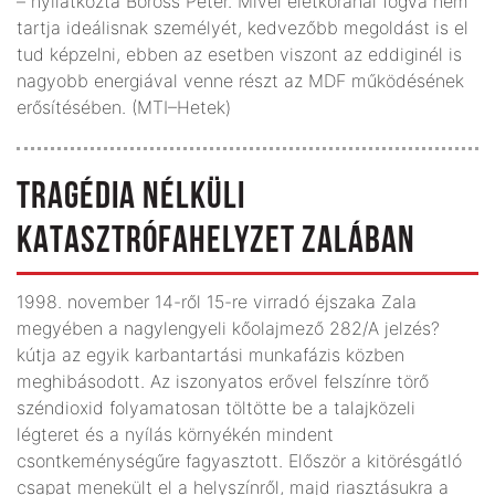
– nyilatkozta Boross Péter. Mivel életkoránál fogva nem
tartja ideálisnak személyét, kedvezőbb megoldást is el
tud képzelni, ebben az esetben viszont az eddiginél is
nagyobb energiával venne részt az MDF működésének
erősítésében. (MTI–Hetek)
TRAGÉDIA NÉLKÜLI
KATASZTRÓFAHELYZET ZALÁBAN
1998. november 14-ről 15-re virradó éjszaka Zala
megyében a nagylengyeli kőolajmező 282/A jelzés?
kútja az egyik karbantartási munkafázis közben
meghibásodott. Az iszonyatos erővel felszínre törő
széndioxid folyamatosan töltötte be a talajközeli
légteret és a nyílás környékén mindent
csontkeménységűre fagyasztott. Először a kitörésgátló
csapat menekült el a helyszínről, majd riasztásukra a