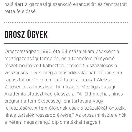
haláláért a gazdasági szankció elrendelőit és fenntartóit
tette felelőssé.
OROSZ ÜGYEK
Oroszországban 1990 óta 64 százalékára csökkent a
mezőgazdasági termelés, és a termőföld túlnyomó
részét borító volt kolhozterületeken 55 százalékos a
visszaesés. "Ilyet még a második világháborúban sem
tapasztaltunk"– kommentálta az adatokat Alekszej
Zincsenko, a moszkvai Tyimirzajev Mezőgazdasági
Akadémia statisztikaprofesszora. "A föld meghal, nincs
program a termőképesség fenntartására vagy
fejlesztésére. A termőföldnek csak 5 százalékát öntözik,
nincs tartalék rosszabb évekre." Az orosz miniszterelnök
a héten magas rangú diplomatákkal tárgyalt.