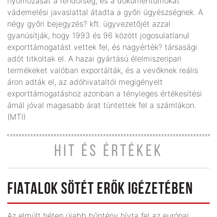
nyomozását a rendőrség, és a dokumentumokat
vádemelési javaslattal átadta a győri ügyészségnek. A
négy győri bejegyzés? kft. ügyvezetőjét azzal
gyanúsítják, hogy 1993 és 96 között jogosulatlanul
exporttámogatást vettek fel, és nagyérték? társasági
adót titkoltak el. A hazai gyártású élelmiszeripari
termékeket valóban exportálták, és a vevőknek reális
áron adták el, az adóhivataltól megigényelt
exporttámogatáshoz azonban a tényleges értékesítési
árnál jóval magasabb árat tüntettek fel a számlákon.
(MTI)
HIT ÉS ÉRTÉKEK
FIATALOK SÖTÉT ERŐK IGÉZETÉBEN
Az elmúlt héten újabb bűntény hívta fel az európai