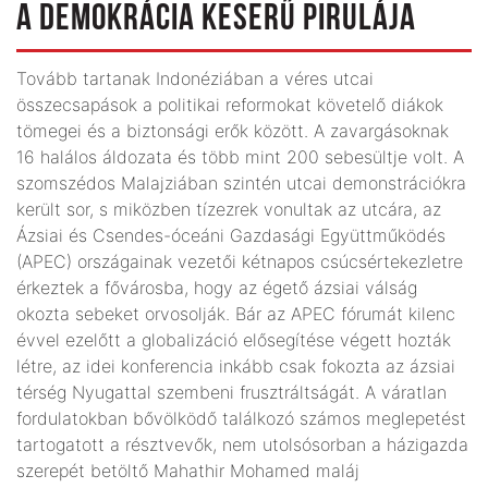
A DEMOKRÁCIA KESERŰ PIRULÁJA
Tovább tartanak Indonéziában a véres utcai
összecsapások a politikai reformokat követelő diákok
tömegei és a biztonsági erők között. A zavargásoknak
16 halálos áldozata és több mint 200 sebesültje volt. A
szomszédos Malajziában szintén utcai demonstrációkra
került sor, s miközben tízezrek vonultak az utcára, az
Ázsiai és Csendes-óceáni Gazdasági Együttműködés
(APEC) országainak vezetői kétnapos csúcsértekezletre
érkeztek a fővárosba, hogy az égető ázsiai válság
okozta sebeket orvosolják. Bár az APEC fórumát kilenc
évvel ezelőtt a globalizáció elősegítése végett hozták
létre, az idei konferencia inkább csak fokozta az ázsiai
térség Nyugattal szembeni frusztráltságát. A váratlan
fordulatokban bővölködő találkozó számos meglepetést
tartogatott a résztvevők, nem utolsósorban a házigazda
szerepét betöltő Mahathir Mohamed maláj