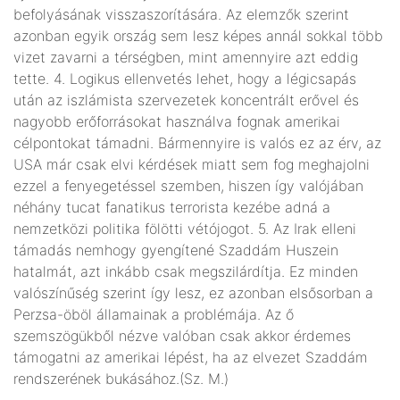
befolyásának visszaszorítására. Az elemzők szerint
azonban egyik ország sem lesz képes annál sokkal több
vizet zavarni a térségben, mint amennyire azt eddig
tette. 4. Logikus ellenvetés lehet, hogy a légicsapás
után az iszlámista szervezetek koncentrált erővel és
nagyobb erőforrásokat használva fognak amerikai
célpontokat támadni. Bármennyire is valós ez az érv, az
USA már csak elvi kérdések miatt sem fog meghajolni
ezzel a fenyegetéssel szemben, hiszen így valójában
néhány tucat fanatikus terrorista kezébe adná a
nemzetközi politika fölötti vétójogot. 5. Az Irak elleni
támadás nemhogy gyengítené Szaddám Huszein
hatalmát, azt inkább csak megszilárdítja. Ez minden
valószínűség szerint így lesz, ez azonban elsősorban a
Perzsa-öböl államainak a problémája. Az ő
szemszögükből nézve valóban csak akkor érdemes
támogatni az amerikai lépést, ha az elvezet Szaddám
rendszerének bukásához.(Sz. M.)