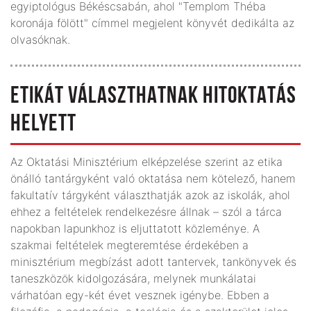
egyiptológus Békéscsabán, ahol "Templom Théba
koronája fölött" címmel megjelent könyvét dedikálta az
olvasóknak.
ETIKÁT VÁLASZTHATNAK HITOKTATÁS
HELYETT
Az Oktatási Minisztérium elképzelése szerint az etika
önálló tantárgyként való oktatása nem kötelező, hanem
fakultatív tárgyként választhatják azok az iskolák, ahol
ehhez a feltételek rendelkezésre állnak – szól a tárca
napokban lapunkhoz is eljuttatott közleménye. A
szakmai feltételek megteremtése érdekében a
minisztérium megbízást adott tantervek, tankönyvek és
taneszközök kidolgozására, melynek munkálatai
várhatóan egy-két évet vesznek igénybe. Ebben a