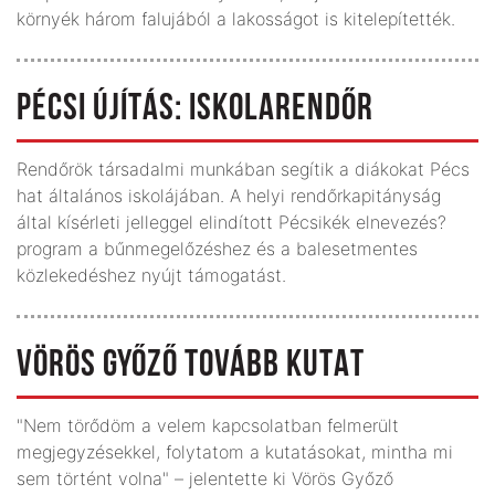
környék három falujából a lakosságot is kitelepítették.
PÉCSI ÚJÍTÁS: ISKOLARENDŐR
Rendőrök társadalmi munkában segítik a diákokat Pécs
hat általános iskolájában. A helyi rendőrkapitányság
által kísérleti jelleggel elindított Pécsikék elnevezés?
program a bűnmegelőzéshez és a balesetmentes
közlekedéshez nyújt támogatást.
VÖRÖS GYŐZŐ TOVÁBB KUTAT
"Nem törődöm a velem kapcsolatban felmerült
megjegyzésekkel, folytatom a kutatásokat, mintha mi
sem történt volna" – jelentette ki Vörös Győző