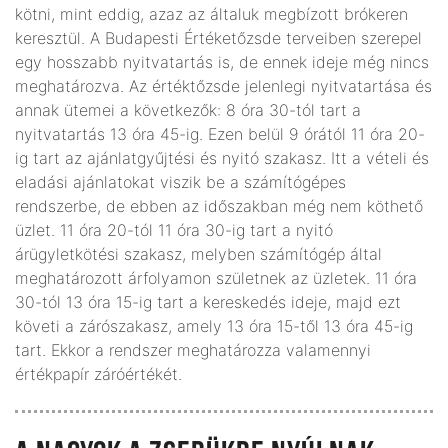
kötni, mint eddig, azaz az általuk megbízott brókeren
keresztül. A Budapesti Értéketőzsde terveiben szerepel
egy hosszabb nyitvatartás is, de ennek ideje még nincs
meghatározva. Az értéktőzsde jelenlegi nyitvatartása és
annak ütemei a következők: 8 óra 30-tól tart a
nyitvatartás 13 óra 45-ig. Ezen belül 9 órától 11 óra 20-
ig tart az ajánlatgyűjtési és nyitó szakasz. Itt a vételi és
eladási ajánlatokat viszik be a számítógépes
rendszerbe, de ebben az időszakban még nem köthető
üzlet. 11 óra 20-tól 11 óra 30-ig tart a nyitó
árügyletkötési szakasz, melyben számítógép által
meghatározott árfolyamon születnek az üzletek. 11 óra
30-tól 13 óra 15-ig tart a kereskedés ideje, majd ezt
követi a zárószakasz, amely 13 óra 15-től 13 óra 45-ig
tart. Ekkor a rendszer meghatározza valamennyi
értékpapír záróértékét.