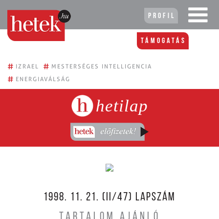
Profil
Támogatás
#
#
IZRAEL
MESTERSÉGES INTELLIGENCIA
#
ENERGIAVÁLSÁG
hetilap
1998. 11. 21. (II/47) LAPSZÁM
TARTALOM AJÁNLÓ