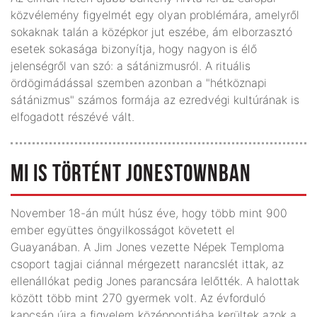
közvélemény figyelmét egy olyan problémára, amelyről
sokaknak talán a középkor jut eszébe, ám elborzasztó
esetek sokasága bizonyítja, hogy nagyon is élő
jelenségről van szó: a sátánizmusról. A rituális
ördögimádással szemben azonban a "hétköznapi
sátánizmus" számos formája az ezredvégi kultúrának is
elfogadott részévé vált.
MI IS TÖRTÉNT JONESTOWNBAN
November 18-án múlt húsz éve, hogy több mint 900
ember együttes öngyilkosságot követett el
Guayanában. A Jim Jones vezette Népek Temploma
csoport tagjai ciánnal mérgezett narancslét ittak, az
ellenállókat pedig Jones parancsára lelőtték. A halottak
között több mint 270 gyermek volt. Az évforduló
kapcsán újra a figyelem középpontjába kerültek azok a