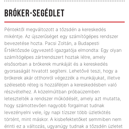
BRÓKER-SEGÉDLET
Péntektől megváltozott a tőzsdén a kereskedés
mikéntje. Az újszerűséget egy számítógépes rendszer
bevezetése hozta. Pacsi Zoltán, a Budapesti
Értéktőzsde ügyvezető igazgatója elmondta: Egy olyan
számítógépes zártrendszert hoztak létre, amely
elsősorban a brókerek munkáját és a kereskedés
gyorsaságát hivatott segíteni. Lehetővé teszi, hogy a
brókerek akár otthonról végezzék a munkájukat, illetve
szélesebb réteg is hozzáférjen a kereskedésben való
részvételhez. A közelmúltban próbaüzemben
letesztelték a rendszer működését, amely azt mutatta,
hogy számottevően nagyobb forgalmat tudnak
levezényelni vele, így napi tízszer több üzletkötés
történt, mint máskor. A kisbefektetőket semmiben nem
érinti ez a változás, ugyanúgy tudnak a tőzsdén üzletet