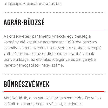
értékpapírok piacát mutatjuk be.
AGRÁR-BÜDZSÉ
A költségvetési parlamenti vitákkal egyidejűleg a
kormány elé került az agrárágazat 1999. évi pénzügyi
szabályozó rendszerének tervezete. Az ebben szereplő
változások indoka az eddigi rendszer szabályainak
bonyolultsága, az elbírálás időigénye és az igénybe
vehető támogatások nagy száma.
BŰNRÉSZVÉNYEK
Aki tőzsdézik, a hozamokat tartja szem előtt. De vajon
számít-e valamit, hogy a vállalat, amelynek