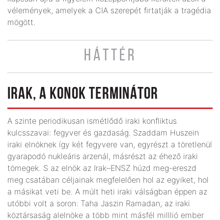
vélemények, amelyek a CIA szerepét firtatják a tragédia
mögött.
HÁTTÉR
IRAK, A KONOK TERMINÁTOR
A szinte periodikusan ismétlődő iraki konfliktus
kulcsszavai: fegyver és gazdaság. Szaddam Huszein
iraki elnöknek így két fegyvere van, egyrészt a töretlenül
gyarapodó nukleáris arzenál, másrészt az éhező iraki
tömegek. S az elnök az Irak–ENSZ húzd meg-ereszd
meg csatában céljainak megfelelően hol az egyiket, hol
a másikat veti be. A múlt heti iraki válságban éppen az
utóbbi volt a soron: Taha Jaszin Ramadan, az iraki
köztársaság alelnöke a több mint másfél milllió ember