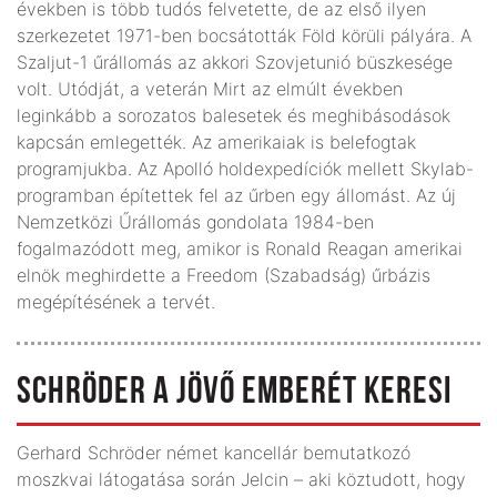
években is több tudós felvetette, de az első ilyen
szerkezetet 1971-ben bocsátották Föld körüli pályára. A
Szaljut-1 űrállomás az akkori Szovjetunió büszkesége
volt. Utódját, a veterán Mirt az elmúlt években
leginkább a sorozatos balesetek és meghibásodások
kapcsán emlegették. Az amerikaiak is belefogtak
programjukba. Az Apolló holdexpedíciók mellett Skylab-
programban építettek fel az űrben egy állomást. Az új
Nemzetközi Űrállomás gondolata 1984-ben
fogalmazódott meg, amikor is Ronald Reagan amerikai
elnök meghirdette a Freedom (Szabadság) űrbázis
megépítésének a tervét.
SCHRÖDER A JÖVŐ EMBERÉT KERESI
Gerhard Schröder német kancellár bemutatkozó
moszkvai látogatása során Jelcin – aki köztudott, hogy