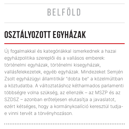
BELFÖLD
OSZTÁLYOZOTT EGYHÁZAK
Új fogalmakkal és kategóriákkal ismerkednek a hazai
egyházpolitika szereplői és a vallásos emberek:
történelmi egyházak, történelmi kisegyházak,
vallásfelekezetek, egyéb egyházak. Mindezeket Semjén
Zsolt egyházügyi államtitkár "dobta be" a közelmúltban
a köztudatba. A változtatáshoz kétharmados parlamenti
többségre volna szükség, az ellenzék – az MSZP és az
SZDSZ – azonban erőteljesen elutasítja a javaslatot,
ezért kétséges, hogy a kormánykoalíció keresztül tudja-
e vinni tervét a törvényhozáson.