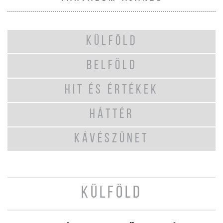
KÜLFÖLD
BELFÖLD
HIT ÉS ÉRTÉKEK
HÁTTÉR
KÁVÉSZÜNET
KÜLFÖLD