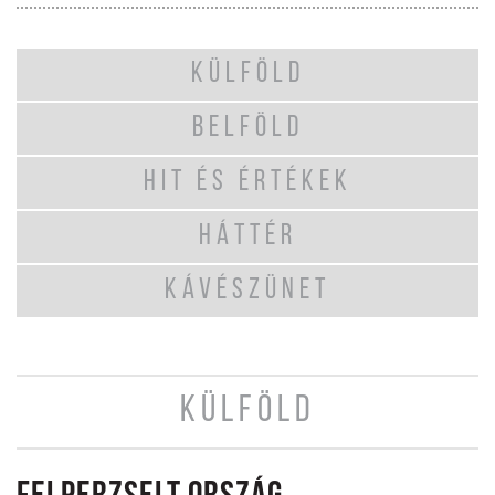
KÜLFÖLD
BELFÖLD
HIT ÉS ÉRTÉKEK
HÁTTÉR
KÁVÉSZÜNET
KÜLFÖLD