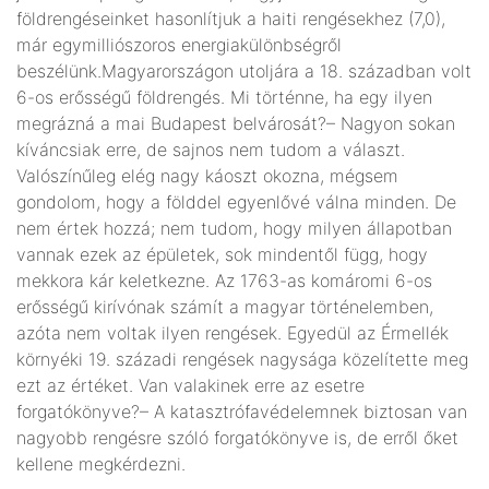
földrengéseinket hasonlítjuk a haiti rengésekhez (7,0),
már egymilliószoros energiakülönbségről
beszélünk.Magyarországon utoljára a 18. században volt
6-os erősségű földrengés. Mi történne, ha egy ilyen
megrázná a mai Budapest belvárosát?– Nagyon sokan
kíváncsiak erre, de sajnos nem tudom a választ.
Valószínűleg elég nagy káoszt okozna, mégsem
gondolom, hogy a földdel egyenlővé válna minden. De
nem értek hozzá; nem tudom, hogy milyen állapotban
vannak ezek az épületek, sok mindentől függ, hogy
mekkora kár keletkezne. Az 1763-as komáromi 6-os
erősségű kirívónak számít a magyar történelemben,
azóta nem voltak ilyen rengések. Egyedül az Érmellék
környéki 19. századi rengések nagysága közelítette meg
ezt az értéket. Van valakinek erre az esetre
forgatókönyve?– A katasztrófavédelemnek biztosan van
nagyobb rengésre szóló forgatókönyve is, de erről őket
kellene megkérdezni.