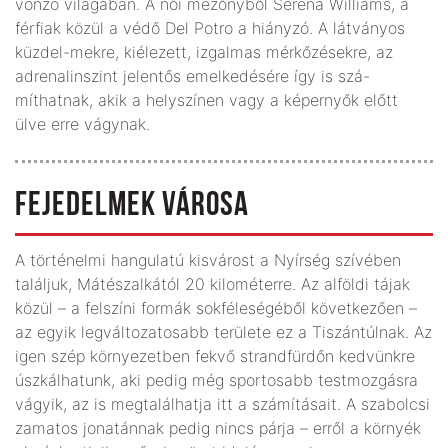
vonzó világában. A női mezőnyből Serena Williams, a
férfiak közül a védő Del Potro a hiányzó. A látványos
küzdel-mekre, kiélezett, izgalmas mérkőzésekre, az
adrenalinszint jelentős emelkedésére így is szá-
míthatnak, akik a helyszínen vagy a képernyők előtt
ülve erre vágynak.
FEJEDELMEK VÁROSA
A történelmi hangulatú kisvárost a Nyírség szívében
találjuk, Mátészalkától 20 kilométerre. Az alföldi tájak
közül – a felszíni formák sokféleségéből következően –
az egyik legváltozatosabb területe ez a Tiszántúlnak. Az
igen szép környezetben fekvő strandfürdőn kedvünkre
úszkálhatunk, aki pedig még sportosabb testmozgásra
vágyik, az is megtalálhatja itt a számításait. A szabolcsi
zamatos jonatánnak pedig nincs párja – erről a környék