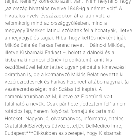
teljes. Néhány korrekció azért van. Nem helytálló, hogy
„az ország hivatalos nyelve 1848-ig a német volt”. A
hivatalos nyelv évszázadokon át a latin volt, a
reformkorig mind az országgyűlésben, mind a
megyegyűléseken latinul szólaltak fel a honatyák, illetve
a megyegyűlés tagjai. Hiba, hogy kettős névként írják
Miklós Béla és Farkas Ferenc nevét – Dálnoki Miklóst,
illetve Kisbarnaki Farkast –, holott a dálnoki és a
kisbarnaki nemesi előnév (predikátum), amit kis
kezdőbetűvel feltüntettek ugyan például a kinevezési
okiratban is, de a kormányzó Miklós Bélát nevezte ki
vezérezredesnek és Farkas Ferencet altábornagynak (a
vezérezredességet már Szálasitól kapta). A
nomenklatúrában az M, illetve az F betűnél volt
található a nevük. Csak pár hete „fedeztem fel” a nem
rotációs lap, hanem folyóirat formájú és tartalmú
Heteket. Nagyon jó, olvasmányos, informatív, hiteles.
Gratulálok!Szívélyes üdvözlettel,Dr. DelMedico Imre,
Budapest***Cikkükben az szerepel, hogy Kisbarnaki