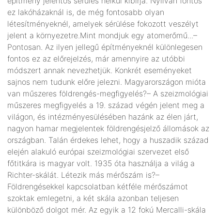
építmény jelentős sérülés nélkül kibírja. Nyilván fontos
ez lakóházaknál is, de még fontosabb olyan
létesítményeknél, amelyek sérülése fokozott veszélyt
jelent a környezetre.Mint mondjuk egy atomerőmű...–
Pontosan. Az ilyen jellegű építményeknél különlegesen
fontos ez az előrejelzés, már amennyire az utóbbi
módszert annak nevezhetjük. Konkrét eseményeket
sajnos nem tudunk előre jelezni. Magyarországon mióta
van műszeres földrengés-megfigyelés?– A szeizmológiai
műszeres megfigyelés a 19. század végén jelent meg a
világon, és intézményesülésében hazánk az élen járt,
nagyon hamar megjelentek földrengésjelző állomások az
országban. Talán érdekes lehet, hogy a huszadik század
elején alakuló európai szeizmológiai szervezet első
főtitkára is magyar volt. 1935 óta használja a világ a
Richter-skálát. Létezik más mérőszám is?–
Földrengésekkel kapcsolatban kétféle mérőszámot
szoktak emlegetni, a két skála azonban teljesen
különböző dolgot mér. Az egyik a 12 fokú Mercalli-skála