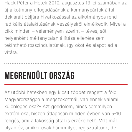
Hack Péter a Hetek 2010. augusztus 19-ei számában az
új alkotmány elfogadásának a kormánypártok által
deklarált céljára hivatkozással az alkotmányos rend
radikális átalakításának veszélyeiről elmélkedik. Mivel a
cikk minden – véleményem szerint – téves, sőt
helyenként méltánytalan állítása ellenére sem
tekinthető rosszindulatúnak, így okot és alapot ad a
vitára.
MEGRENDÜLT ORSZÁG
Az utóbbi hetekben egy kicsit többet rengett a föld
Magyarországon a megszokottnál, van ennek valami
különleges oka?– Azt gondolom, nincs semmilyen
extrém oka, hiszen átlagosan minden évben van 5-10
rengés, ami a lakosság által is érzékelhető. Volt már
olyan év, amikor csak három ilyet regisztráltunk, de