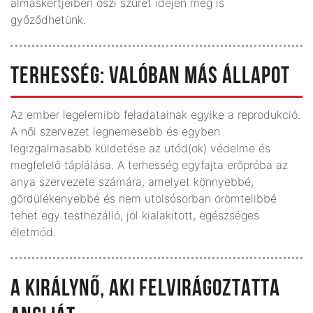
almáskertjeiben őszi szüret idején meg is
győződhetünk.
TERHESSÉG: VALÓBAN MÁS ÁLLAPOT
Az ember legelemibb feladatainak egyike a reprodukció.
A női szervezet legnemesebb és egyben
legizgalmasabb küldetése az utód(ok) védelme és
megfelelő táplálása. A terhesség egyfajta erőpróba az
anya szervezete számára, amelyet könnyebbé,
gördülékenyebbé és nem utolsósorban örömtelibbé
tehet egy testhezálló, jól kialakított, egészséges
életmód.
A KIRÁLYNŐ, AKI FELVIRÁGOZTATTA