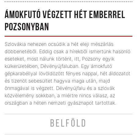
ÁMOKFUTÓ VÉGZETT HÉT EMBERREL
POZSONYBAN
Szlovákia nehezen ocsúdik a hét eleji mészárlás
döbbenetéből. Eddig csak a hírekből ismertünk hasonló
eseteket, most nálunk történt, itt, Pozsony egyik
külkerületében, Dévényújfaluban. Egy ámokfutó
gépkarabéllyal lövöldözött fényes nappal, hét áldozatot
és tizenöt sebesültet hagyva maga után, majd
önmagával is végzett. Dévényújfalu és a szlovák
közvélemény sokkban, a miértre nincs válasz, az
országban a héten nemzeti gyásznapot tartottak.
BELFÖLD