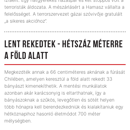
terroristák áldozata. A mészárlásért a Hamasz vállalta a
felelősséget. A terrorszervezet gázai szóvivője gratulált
„a sikeres akcióhoz”.
LENT REKEDTEK - HÉTSZÁZ MÉTERRE
A FÖLD ALATT
Megkezdték annak a 66 centiméteres aknának a fúrását
Chilében, amelyen keresztül a föld alatt rekedt 33
bányászt kimenekíthetik. A mentési munkálatok
azonban akár karácsonyig is eltarthatnak, így a
bányászoknak a szűkös, levegőtlen és sötét helyen
több hónapra kell berendezkedniük és kialakítaniuk egy
hétköznapihoz hasonló életmódot 700 méter
mélységben.