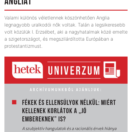
ANGLIÁT
Valami különös véletlennek köszönhetően Anglia
legnagyobb uralkodói nők voltak. Talán a leg­sikeresebb
volt közülük I. Erzsébet, aki a nagy­hatalmak közé emelte
a szigetországot, és megszilárdította Európában a
protestantizmust.
ARCHÍVUMUNKBÓL AJÁNLJUK:
FÉKEK ÉS ELLENSÚLYOK NÉLKÜL: MIÉRT
KELLENEK KORLÁTOK A „JÓ
EMBEREKNEK” IS?
A szubjektív hangulatok és a racionális érvek hiánya