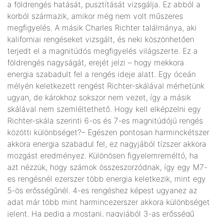
a földrengés hatását, pusztítását vizsgálja. Ez abból a
korból származik, amikor még nem volt műszeres
megfigyelés. A másik Charles Richter találmánya, aki
kaliforniai rengéseket vizsgált, és neki köszönhetően
terjedt el a magnitúdós megfigyelés világszerte. Ez a
földrengés nagyságát, erejét jelzi – hogy mekkora
energia szabadult fel a rengés ideje alatt. Egy óceán
mélyén keletkezett rengést Richter-skálával mérhetünk
ugyan, de károkhoz sokszor nem vezet, így a másik
skálával nem szemléltethető. Hogy kell elképzelni egy
Richter-skála szerinti 6-os és 7-es magnitúdójú rengés
közötti különbséget?– Egészen pontosan harminckétszer
akkora energia szabadul fel, ez nagyjából tízszer akkora
mozgást eredményez. Különösen figyelemreméltó, ha
azt nézzük, hogy számok összeszorzódnak, így egy M7-
es rengésnél ezerszer több energia keletkezik, mint egy
5-ös erősségűnél. 4-es rengéshez képest ugyanez az
adat már több mint harmincezerszer akkora különbséget
jelent. Ha pedig a mostani, nagyjából 3-as erősségű