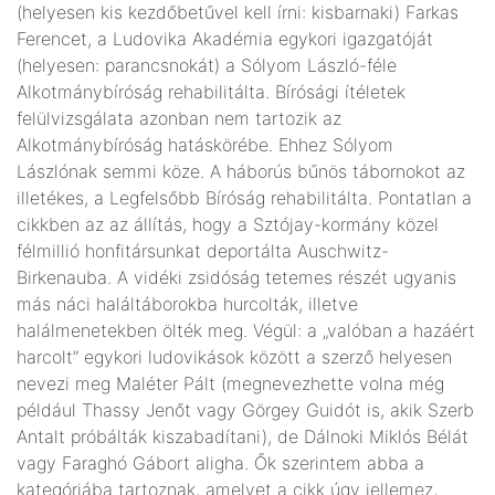
(helyesen kis kezdőbetűvel kell írni: kisbarnaki) Farkas
Ferencet, a Ludovika Akadémia egykori igazgatóját
(helyesen: parancsnokát) a Sólyom László-féle
Alkotmánybíróság rehabilitálta. Bírósági ítéletek
felülvizsgálata azonban nem tartozik az
Alkotmánybíróság hatáskörébe. Ehhez Sólyom
Lászlónak semmi köze. A háborús bűnös tábornokot az
illetékes, a Legfelsőbb Bíróság rehabilitálta. Pontatlan a
cikkben az az állítás, hogy a Sztójay-kormány közel
félmillió honfitársunkat deportálta Auschwitz-
Birkenauba. A vidéki zsidóság tetemes részét ugyanis
más náci haláltáborokba hurcolták, illetve
halálmenetekben ölték meg. Végül: a „valóban a hazáért
harcolt” egykori ludovikások között a szerző helyesen
nevezi meg Maléter Pált (megnevezhette volna még
például Thassy Jenőt vagy Görgey Guidót is, akik Szerb
Antalt próbálták kiszabadítani), de Dálnoki Miklós Bélát
vagy Faraghó Gábort aligha. Ők szerintem abba a
kategóriába tartoznak, amelyet a cikk úgy jellemez,