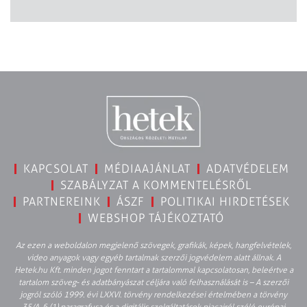
KAPCSOLAT
MÉDIAAJÁNLAT
ADATVÉDELEM
SZABÁLYZAT A KOMMENTELÉSRŐL
PARTNEREINK
ÁSZF
POLITIKAI HIRDETÉSEK
WEBSHOP TÁJÉKOZTATÓ
Az ezen a weboldalon megjelenő szövegek, grafikák, képek, hangfelvételek,
video anyagok vagy egyéb tartalmak szerzői jogvédelem alatt állnak. A
Hetek.hu Kft. minden jogot fenntart a tartalommal kapcsolatosan, beleértve a
tartalom szöveg- és adatbányászat céljára való felhasználását is – A szerzői
jogról szóló 1999. évi LXXVI. törvény rendelkezései értelmében a törvény