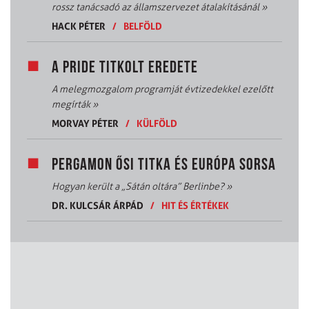
rossz tanácsadó az államszervezet átalakításánál
»
HACK PÉTER
/
BELFÖLD
A PRIDE TITKOLT EREDETE
A melegmozgalom programját évtizedekkel ezelőtt
megírták
»
MORVAY PÉTER
/
KÜLFÖLD
PERGAMON ŐSI TITKA ÉS EURÓPA SORSA
Hogyan került a „Sátán oltára” Berlinbe?
»
DR. KULCSÁR ÁRPÁD
/
HIT ÉS ÉRTÉKEK