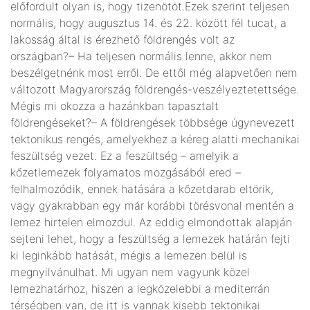
előfordult olyan is, hogy tizenötöt.Ezek szerint teljesen
normális, hogy augusztus 14. és 22. között fél tucat, a
lakosság által is érezhető földrengés volt az
országban?– Ha teljesen normális lenne, akkor nem
beszélgetnénk most erről. De ettől még alapvetően nem
változott Magyarország földrengés-veszélyeztetettsége.
Mégis mi okozza a hazánkban tapasztalt
földrengéseket?– A földrengések többsége úgynevezett
tektonikus rengés, amelyekhez a kéreg alatti mechanikai
feszültség vezet. Ez a feszültség – amelyik a
kőzetlemezek folyamatos mozgásából ered –
felhalmozódik, ennek hatására a kőzetdarab eltörik,
vagy gyakrabban egy már korábbi törésvonal mentén a
lemez hirtelen elmozdul. Az eddig elmondottak alapján
sejteni lehet, hogy a feszültség a lemezek határán fejti
ki leginkább hatását, mégis a lemezen belül is
megnyilvánulhat. Mi ugyan nem vagyunk közel
lemezhatárhoz, hiszen a legközelebbi a mediterrán
térségben van, de itt is vannak kisebb tektonikai