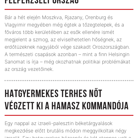
FELPERZSELT ORSZÁG
Bár a hét elején Moszkva, Rjazany, Orenburg és
Vlagyimir megyében még égtek a tőzegtelepek, és a
főváros több kerületében az esők ellenére ismét
megjelent a szmog, az elviselhetetlen hőségnek, az
erdőtüzeknek nagyjából vége szakadt Oroszországban.
A természeti csapások azonban – mint a finn Helsingin
Sanomat is írja – még okozhatnak politikai problémákat
az ország vezetőinek.
HATGYERMEKES TERHES NŐT
VÉGZETT KI A HAMASZ KOMMANDÓJA
Egy nappal az izraeli-palesztin béketárgyalások
megkezdése előtt brutális módon meggyilkoltak négy
izraelit. Egy hatgyerekes házaspár és két stoppos volt a