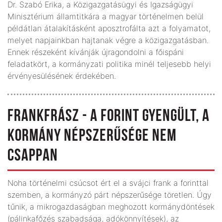
Dr. Szabó Erika, a Közigazgatásügyi és Igazságügyi
Minisztérium államtitkára a magyar történelmen belül
példátlan átalakításként aposztrofálta azt a folyamatot,
melyet napjainkban hajtanak végre a közigazgatásban.
Ennek részeként kívánják újragondolni a főispáni
feladatkört, a kormányzati politika minél teljesebb helyi
érvényesülésének érdekében.
FRANKFRÁSZ - A FORINT GYENGÜLT, A
KORMÁNY NÉPSZERŰSÉGE NEM
CSAPPAN
Noha történelmi csúcsot ért el a svájci frank a forinttal
szemben, a kormányzó párt népszerűsége töretlen. Úgy
tűnik, a mikrogazdaságban meghozott kormánydöntések
(pálinkafőzés szabadsága, adókönnyítések), az