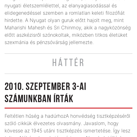
nyugati életszemlélettel, az elanyagiasodással és
elidegenedéssel szemben a romlatlan keleti filozófiát
hirdette. A Nyugat olyan guruk előtt hajolt meg, mint
Maharishi Mahesh és Sri Chinmoy, akik a nagyközönség
előtt aszkézisről szónokoltak, miközben titkos életüket
szexmánia és pénzsóvárság jellemezte.
HÁTTÉR
2010. SZEPTEMBER 3-AI
SZÁMUNKBAN ÍRTÁK
Feltétlen hűség a hadúrhozA honvédség tisztképzéséről
szóló cikkük élvezetes olvasmány. Javaslom, hogy
kövesse az 1945 utáni tisztképzés ismertetése. Így lesz