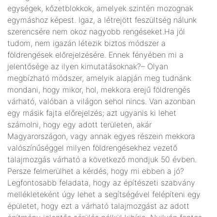
egységek, kőzetblokkok, amelyek szintén mozognak
egymáshoz képest. Igaz, a létrejött feszültség nálunk
szerencsére nem okoz nagyobb rengéseket.Ha jól
tudom, nem igazán létezik biztos módszer a
földrengések előrejelzésére. Ennek fényében mi a
jelentősége az ilyen kimutatásoknak?– Olyan
megbízható módszer, amelyik alapján meg tudnánk
mondani, hogy mikor, hol, mekkora erejű földrengés
várható, valóban a világon sehol nincs. Van azonban
egy másik fajta előrejelzés; azt ugyanis ki lehet
számolni, hogy egy adott területen, akár
Magyarországon, vagy annak egyes részein mekkora
valószínűséggel milyen földrengésekhez vezető
talajmozgás várható a következő mondjuk 50 évben.
Persze felmerülhet a kérdés, hogy mi ebben a jó?
Legfontosabb feladata, hogy az építészeti szabvány
mellékleteként úgy lehet a segítségével felépíteni egy
épületet, hogy ezt a várható talajmozgást az adott