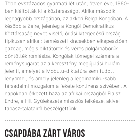
Több évszázados gyarmati lét után, ötven éve, 1960-
ban kiáltották ki a köztársaságot Afrika második
legnagyobb országában, az akkori Belga Kongóban. A
később a Zaire, jelenleg a Kongói Demokratikus
Köztársaság nevet viselő, óriási kiterjedésű ország
tipikusan afrikai: természeti kincsekben elképesztően
gazdag, mégis diktátorok és véres polgárháborúk
döntötték romlásba. Kongóiak tömegei számára a
reménysugarat az a keresztény megújulási hullám
jelenti, amelyet a Mobutu-diktatúra sem tudott
lenyomni, és amely jelenleg a legdinamiku-sabb
társadalmi mozgalom a fekete kontinens szívében. A
napokban érkezett haza az afrikai országból Flaisz
Endre, a Hit Gyülekezete missziós lelkésze, akivel
tapasz-talatairól beszélgettünk.
CSAPDÁBA ZÁRT VÁROS