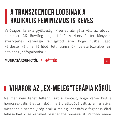
A transzgender lobbinak a
radikális feminizmus is kevés
Valóságos karaktergyilkossági kísérlet alanyává vált az utóbbi
napokban J.K. Rowling angol írónő. A Harry Potter könyvek
szerzőjének kálváriája rávilágított arra, hogy húsba vágó
kérdéssé vált: a férfiból lett transznők beletartoznak-e az
általános „nőfogalomba"?
MUNKATÁRSUNKTÓL
/
HÁTTÉR
Viharok az „ex-meleg”terápia körül
Ma már nem lehet feltenni azt a kérdést, hogy van-e kiút a
homoszexuális életformából, mert uralkodóvá vált az a narratíva,
miszerint a személyiség csak a meleg identitás elfogadása által
teljesedhet ki és kerülhet összhangba önmagával. Mi több, egyre