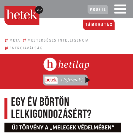
Profil
Támogatás
#
#
META
MESTERSÉGES INTELLIGENCIA
#
ENERGIAVÁLSÁG
hetilap
Egy év börtön
lelkigondozásért?
ÚJ TÖRVÉNY A „MELEGEK VÉDELMÉBEN”