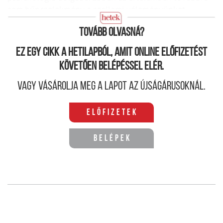
sem bűncselekmény a szellemi véleményünket
kifejezni a kérdésben.
Tovább olvasná?
Ez egy cikk a hetilapból, amit online előfizetést
követően belépéssel elér.
Vagy vásárolja meg a lapot az újságárusoknál.
Előfizetek
Belépek