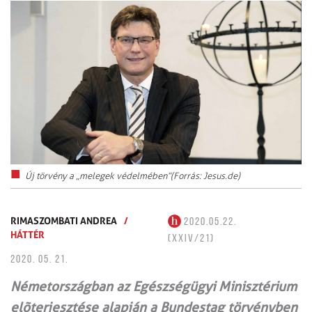
Új törvény a „melegek védelmében”(Forrás: Jesus.de)
RIMASZOMBATI ANDREA
/
2020.05.22.
HÁTTÉR
(XXIV/21)
2020. 05. 21.
Németországban az Egészségügyi Minisztérium
elõterjesztése alapján a Bundestag törvényben