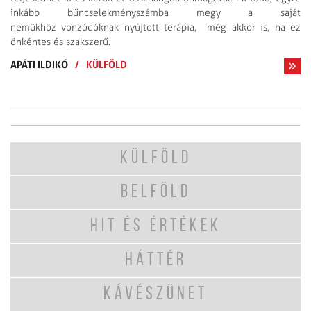
inkább bűncselekményszámba megy a saját
nemükhöz vonzódóknak nyújtott terápia, még akkor is, ha ez
önkéntes és szakszerű.
APÁTI ILDIKÓ
/
KÜLFÖLD
KÜLFÖLD
BELFÖLD
HIT ÉS ÉRTÉKEK
HÁTTÉR
KÁVÉSZÜNET