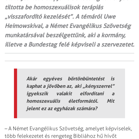
tiltotta be homoszexuálisok terápiás
„visszafordító kezelését”. A témáról Uwe
Heimowskival, a Német Evangélikus Szövetség
munkatársával beszélgettünk, aki a kormány,
illetve a Bundestag felé képviseli a szervezetet.
Akár egyéves börtönbüntetést is
kaphat a jövőben az, aki „kényszerrel”
igyekszik valakit elfordítani a
homoszexuális életformától. Mit
jelent ez az egyházak számára?
– A Német Evangélikus Szövetség, amelyet képviselek,
több felekezetet és rengeteg Bibliához hű hívőt