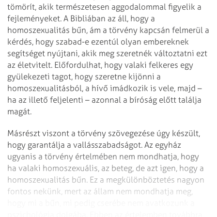
tömörít, akik természetesen aggodalommal figyelik a
fejleményeket. A Bibliában az áll, hogy a
homoszexualitás bűn, ám a törvény kapcsán felmerül a
kérdés, hogy szabad-e ezentúl olyan embereknek
segítséget nyújtani, akik meg szeretnék változtatni ezt
az életvitelt. Előfordulhat, hogy valaki felkeres egy
gyülekezeti tagot, hogy szeretne kijönni a
homoszexualitásból, a hívő imádkozik is vele, majd –
ha az illető feljelenti – azonnal a bíróság előtt találja
magát.
Másrészt viszont a törvény szövegezése úgy készült,
hogy garantálja a vallásszabadságot. Az egyház
ugyanis a törvény értelmében nem mondhatja, hogy
ha valaki homoszexuális, az beteg, de azt igen, hogy a
homoszexualitás bűn. Ez a megkülönböztetés nagyon
fontos nekünk, mert az állam nem mondhatja meg,
hogy mi a bűn, mi pedig cserébe nem avatkozunk a
pszichológia dolgába. Ebben az értelemben továbbra