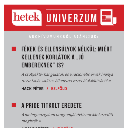
ARCHÍVUMUNKBÓL AJÁNLJUK:
FÉKEK ÉS ELLENSÚLYOK NÉLKÜL: MIÉRT
KELLENEK KORLÁTOK A „JÓ
EMBEREKNEK” IS?
A szubjektív hangulatok és a racionális érvek hiánya
rossz tanácsadó az államszervezet átalakításánál
»
HACK PÉTER
/
BELFÖLD
A PRIDE TITKOLT EREDETE
A melegmozgalom programját évtizedekkel ezelőtt
megírták
»