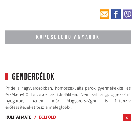
KAPCSOLÓDÓ ANYAGOK
Gendercélok
Pride a nagy­városokban, homoszexuális párok gyermekekkel és
érzékenyítő kurzusok az iskolákban. Nem­csak a „progresszív”
nyugaton, hanem már Magyarországon is intenzív
erőfeszítéseket tesz a meleglobbi.
KULIFAI MÁTÉ
/
BELFÖLD