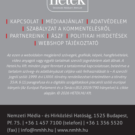
KAPCSOLAT
MÉDIAAJÁNLAT
ADATVÉDELEM
SZABÁLYZAT A KOMMENTELÉSRŐL
PARTNEREINK
ÁSZF
POLITIKAI HIRDETÉSEK
WEBSHOP TÁJÉKOZTATÓ
Az ezen a weboldalon megjelenő szövegek, grafikák, képek, hangfelvételek,
video anyagok vagy egyéb tartalmak szerzői jogvédelem alatt állnak. A
Hetek.hu Kft. minden jogot fenntart a tartalommal kapcsolatosan, beleértve a
tartalom szöveg- és adatbányászat céljára való felhasználását is – A szerzői
jogról szóló 1999. évi LXXVI. törvény rendelkezései értelmében a törvény
35/A. § (1) paragrafusa és a digitális szolgáltatások piacairól szóló európai
irányelv (Az Európai Parlament és a Tanács (EU) 2019/790 Irányelve) 4. cikke
alapján. © 2026 HETEK.HU Kft.
Nemzeti Média - és Hírközlési Hatóság, 1525 Budapest,
Pf. 75. | +36 1 457 7100 (telefon) | +36 1 356 5520
(fax) |
info@nmhh.hu
| www.nmhh.hu