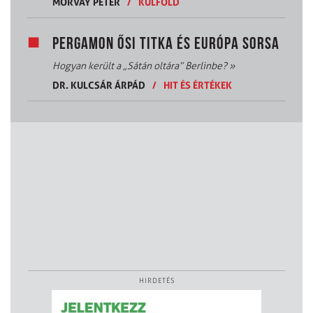
MORVAY PÉTER
/
KÜLFÖLD
PERGAMON ŐSI TITKA ÉS EURÓPA SORSA
Hogyan került a „Sátán oltára” Berlinbe?
»
DR. KULCSÁR ÁRPÁD
/
HIT ÉS ÉRTÉKEK
HIRDETÉS