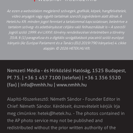
Az ezen a weboldalon megjelenő szövegek, grafikák, képek, hangfelvételek,
video anyagok vagy egyéb tartalmak szerzői jogvédelem alatt állnak. A
Hetek.hu Kft. minden jogot fenntart a tartalommal kapcsolatosan, beleértve a
tartalom szöveg- és adatbányászat céljára való felhasználását is – A szerzői
jogról szóló 1999. évi LXXVI. törvény rendelkezései értelmében a törvény
35/A. § (1) paragrafusa és a digitális szolgáltatások piacairól szóló európai
irányelv (Az Európai Parlament és a Tanács (EU) 2019/790 Irányelve) 4. cikke
alapján. © 2026 HETEK.HU Kft.
Nemzeti Média - és Hírközlési Hatóság, 1525 Budapest,
Pf. 75. | +36 1 457 7100 (telefon) | +36 1 356 5520
(fax) |
info@nmhh.hu
| www.nmhh.hu
Alapító-főszerkesztő: Németh Sándor - Founder Editor in
Chief: Németh Sándor. Kérdéseit, észrevételeit kérjük írja
meg címünkre:
hetek@hetek.hu
. - The photos contained in
the AP photo service may not be published and
redistributed without the prior written authority of the