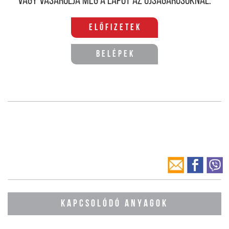
Vagy vásárolja meg a lapot az újságárusoknál.
Előfizetek
Belépek
KAPCSOLÓDÓ ANYAGOK