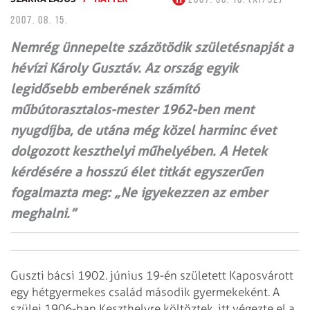
2007. 08. 15.
Nemrég ünnepelte százötödik születésnapját a
hévízi Károly Gusztáv. Az ország egyik
legidősebb emberének számító
műbútorasztalos-mester 1962-ben ment
nyugdíjba, de utána még közel harminc évet
dolgozott keszthelyi műhelyében. A Hetek
kérdésére a hosszú élet titkát egyszerűen
fogalmazta meg: „Ne igyekezzen az ember
meghalni.”
Guszti bácsi 1902. június 19-én született Kaposvárott
egy hétgyermekes család
második gyermekeként. A
szülei 1906-ban Keszthelyre költöztek, itt végezte el a