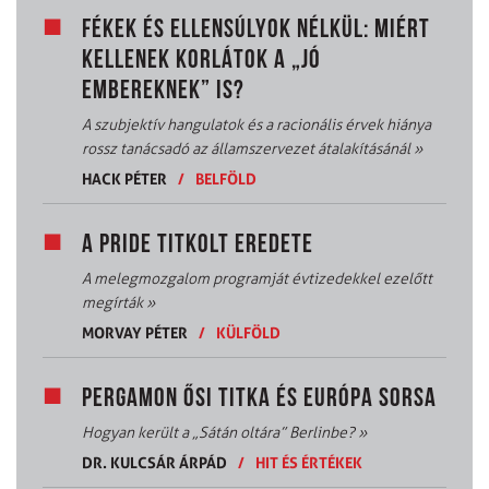
FÉKEK ÉS ELLENSÚLYOK NÉLKÜL: MIÉRT
KELLENEK KORLÁTOK A „JÓ
EMBEREKNEK” IS?
A szubjektív hangulatok és a racionális érvek hiánya
rossz tanácsadó az államszervezet átalakításánál
»
HACK PÉTER
/
BELFÖLD
A PRIDE TITKOLT EREDETE
A melegmozgalom programját évtizedekkel ezelőtt
megírták
»
MORVAY PÉTER
/
KÜLFÖLD
PERGAMON ŐSI TITKA ÉS EURÓPA SORSA
Hogyan került a „Sátán oltára” Berlinbe?
»
DR. KULCSÁR ÁRPÁD
/
HIT ÉS ÉRTÉKEK