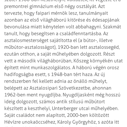
premontrei gimnázium első négy osztályát. Azt
tervezte, hogy faipari mérnök
lesz, tanulmányait
azonban az első világháború kitörése és édesapjának
bevonulása miatt kénytelen volt abbahagyni. Szakmát
tanult, hogy besegítsen a
családfenntartásba. Az
asztalosmesterséget sajátította el (a bútor-, illetve
műbútor-asztalosságot), 1920-ban lett asztalossegéd,
ezután otthon, a saját
műhelyében dolgozott. Részt
vett a második világháborúban, Kőszeg környékén utat
épített mint munkaszolgálatos. A háború végén orosz
hadifogságba esett, s
1948-ban tért haza.
Az új
rendszerben fel kellett adnia az önálló műhelyt,
belépett az Asztalosipari
Szövetkezetbe, ahonnan
1962-ben ment nyugdíjba. Nyugdíjasként még hosszú
ideig
dolgozott, számos antik stílusú műbútort
készített a keszthelyi, Unterberger
utcai műhelyében.
Saját családot nem alapított, 2000-ben költözött
Hévízre
unokaöccséhez, Károly Györgyhöz, s azóta itt