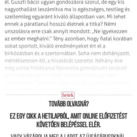
él.
Guszti bácsi ugyan gondozásra szorul, de egy kis
nagyothallást leszámítva ma is
egészséges, testileg és
szellemileg egyaránt kiváló állapotban van.
Mi lehet
ennek a páratlanul hosszú életnek a titka? Némi
unszolásra erre csak
annyit mondott: „Ne igyekezzen
az ember meghalni.” Tény azonban, hogy fiatal
korában
sokat sportolt, kiváló eredményeket ért el a
birkózásban és a
szertornában. Soha nem dohányzott,
mértékletesen élt, a hivatását szerette.
Néhány éve
még szinte hibátlanul felsorolta gimnáziumi tanárait
és
osztálytársait, s fejből idézett több tucat latin
közmondást. Testvérei közül
Gyula öccse festőművész
volt, Béla öccse pedig jogász, ő ugyan nem tudott
továbbtanulni, de mégis elégedett ember maradt.
Tovább olvasná?
Ez egy cikk a hetilapból, amit online előfizetést
követően belépéssel elér.