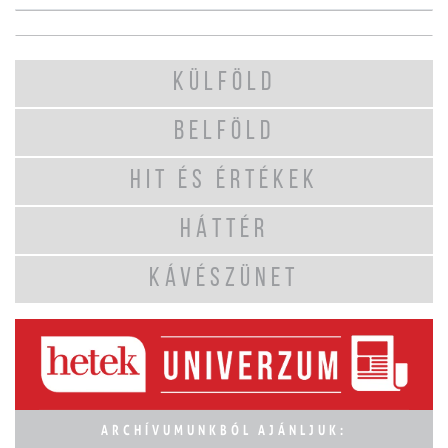
KÜLFÖLD
BELFÖLD
HIT ÉS ÉRTÉKEK
HÁTTÉR
KÁVÉSZÜNET
ARCHÍVUMUNKBÓL AJÁNLJUK: