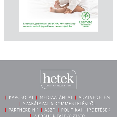
KAPCSOLAT
MÉDIAAJÁNLAT
ADATVÉDELEM
SZABÁLYZAT A KOMMENTELÉSRŐL
PARTNEREINK
ÁSZF
POLITIKAI HIRDETÉSEK
WEBSHOP TÁJÉKOZTATÓ