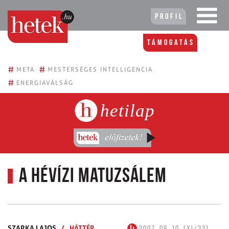
Profil
Támogatás
#
#
META
MESTERSÉGES INTELLIGENCIA
#
ENERGIAVÁLSÁG
hetilap
A hévízi matuzsálem
SZARKA LAJOS
/
HÁTTÉR
2007. 08. 10. (XI/32)