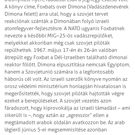
A könyv címe, Foxbats over Dimona (Vadászdenevérek
Dimona felett) arra utal,
hogy a szovjet tervet
reakciónak szánták a Dimonában folyó izraeli
atomfegyver-fejlesztésre. A NATO ugyanis Foxbatnek
nevezte a későbbi MIG–25-ös
vadászrepülőket,
melyekkel akkoriban még csak szovjet pilóták
repülhettek. 1967.
május 17-én és 26-án valóban
átrepült egy Foxbat a Dél-Izraelben található
dimonai
reaktor fölött. Dimona elpusztítása nemcsak Egyiptom,
hanem a
Szovjetunió számára is a legfontosabb
háborús cél volt. Az izraeli szerzők
könyve nyomán az
orosz védelmi minisztérium honlapján hivatalosan is
megerősítették, hogy szovjet pilóták hajtották végre
ezeket a berepüléseket.
A szovjet vezetés azon
fáradozott, hogy kiprovokálja az izraeli támadást – ami
sikerült is –, hogy aztán az „agresszor” ellen a
megtámadott arabok oldalán
avatkozzon be. Az arab
légierő június 5-ei megsemmisítése azonban