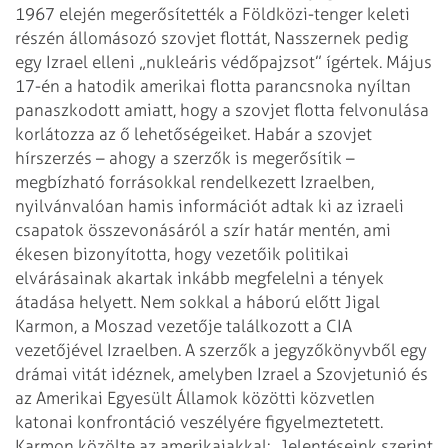
1967 elején megerősítették
a Földközi-tenger keleti
részén állomásozó szovjet flottát, Nasszernek pedig
egy
Izrael elleni „nukleáris védőpajzsot” ígértek. Május
17-én a hatodik amerikai
flotta parancsnoka nyíltan
panaszkodott amiatt, hogy a szovjet flotta
felvonulása
korlátozza az ő lehetőségeiket.
Habár a szovjet
hírszerzés – ahogy a szerzők is megerősítik –
megbízható
forrásokkal rendelkezett Izraelben,
nyilvánvalóan hamis információt adtak ki az
izraeli
csapatok összevonásáról a szír határ mentén, ami
ékesen bizonyította,
hogy vezetőik politikai
elvárásainak akartak inkább megfelelni a tények
átadása
helyett. Nem sokkal a háború előtt Jigal
Karmon, a Moszad vezetője találkozott a
CIA
vezetőjével Izraelben. A szerzők a jegyzőkönyvből egy
drámai vitát idéznek,
amelyben Izrael a Szovjetunió és
az Amerikai Egyesült Államok közötti közvetlen
katonai konfrontáció veszélyére figyelmeztetett.
Karmon közölte az
amerikaiakkal: „Jelentéseink szerint