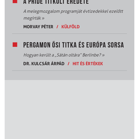
A PRIDE TITKOLT EREDETE
A melegmozgalom programját évtizedekkel ezelőtt
megírták
»
MORVAY PÉTER
/
KÜLFÖLD
PERGAMON ŐSI TITKA ÉS EURÓPA SORSA
Hogyan került a „Sátán oltára” Berlinbe?
»
DR. KULCSÁR ÁRPÁD
/
HIT ÉS ÉRTÉKEK