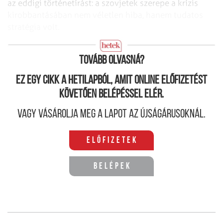
az eddigi történetírást: a szovjetek szerepe a krízis
kirobbantásában nem véletlen hiba, hanem tudatos
stratégia volt.
Az egyiptomi pearl harbor
Tovább olvasná?
Ez egy cikk a hetilapból, amit online előfizetést
követően belépéssel elér.
Vagy vásárolja meg a lapot az újságárusoknál.
Előfizetek
Belépek