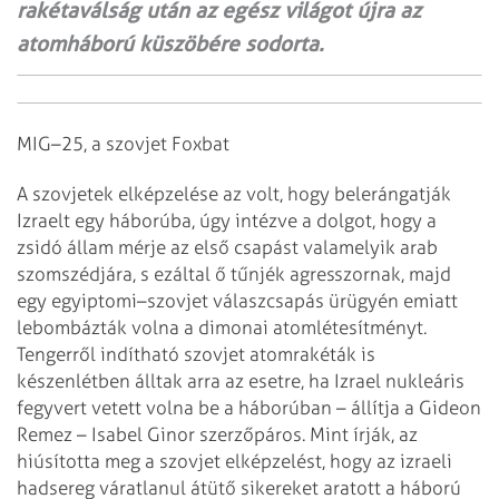
rakétaválság után az egész világot újra az
atomháború küszöbére sodorta.
MIG–25, a szovjet Foxbat
A szovjetek elképzelése az volt, hogy belerángatják
Izraelt egy háborúba, úgy
intézve a dolgot, hogy a
zsidó állam mérje az első csapást valamelyik arab
szomszédjára, s ezáltal ő tűnjék agresszornak, majd
egy egyiptomi–szovjet
válaszcsapás ürügyén emiatt
lebombázták volna a dimonai atomlétesítményt.
Tengerről indítható szovjet atomrakéták is
készenlétben álltak arra az esetre,
ha Izrael nukleáris
fegyvert vetett volna be a háborúban – állítja a Gideon
Remez – Isabel Ginor szerzőpáros. Mint írják, az
hiúsította meg a szovjet
elképzelést, hogy az izraeli
hadsereg váratlanul átütő sikereket aratott a
háború