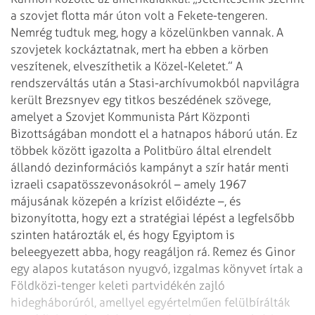
a szovjet flotta már úton volt a
Fekete-tengeren.
Nemrég tudtuk meg, hogy a közelünkben vannak. A
szovjetek
kockáztatnak, mert ha ebben a körben
veszítenek, elveszíthetik a Közel-Keletet.”
A
rendszerváltás után a Stasi-archívumokból napvilágra
került Brezsnyev egy
titkos beszédének szövege,
amelyet a Szovjet Kommunista Párt Központi
Bizottságában mondott el a hatnapos háború után. Ez
többek között igazolta a
Politbüro által elrendelt
állandó dezinformációs kampányt a szír határ menti
izraeli csapatösszevonásokról – amely 1967
májusának közepén a krízist előidézte
–, és
bizonyította, hogy ezt a stratégiai lépést a legfelsőbb
szinten határozták
el, és hogy Egyiptom is
beleegyezett abba, hogy reagáljon rá.
Remez és Ginor
egy alapos kutatáson nyugvó, izgalmas könyvet írtak a
Földközi-tenger keleti partvidékén zajló
hidegháborúról, amellyel egyértelműen
felülbírálták