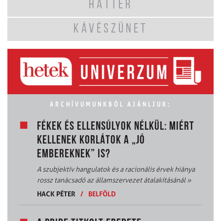
HÁTTÉR
KÁVÉSZÜNET
ARCHÍVUMUNKBÓL AJÁNLJUK:
FÉKEK ÉS ELLENSÚLYOK NÉLKÜL: MIÉRT
KELLENEK KORLÁTOK A „JÓ
EMBEREKNEK” IS?
A szubjektív hangulatok és a racionális érvek hiánya
rossz tanácsadó az államszervezet átalakításánál
»
HACK PÉTER
/
BELFÖLD