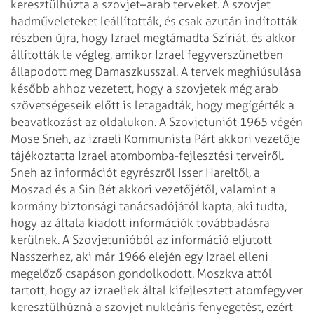
keresztülhúzta
a szovjet–arab terveket. A szovjet
hadműveleteket leállították, és csak azután
indították
részben újra, hogy Izrael megtámadta Szíriát, és akkor
állították le
végleg, amikor Izrael fegyverszünetben
állapodott meg Damaszkusszal. A tervek
meghiúsulása
később ahhoz vezetett, hogy a szovjetek még arab
szövetségeseik
előtt is letagadták, hogy megígérték a
beavatkozást az oldalukon.
A Szovjetuniót 1965 végén
Mose Sneh, az izraeli Kommunista Párt akkori vezetője
tájékoztatta Izrael atombomba-fejlesztési terveiről.
Sneh az információt
egyrészről Isser Hareltől, a
Moszad és a Sin Bét akkori vezetőjétől, valamint a
kormány biztonsági tanácsadójától kapta, aki tudta,
hogy az általa kiadott
információk továbbadásra
kerülnek. A Szovjetunióból az információ eljutott
Nasszerhez, aki már 1966 elején egy Izrael elleni
megelőző csapáson
gondolkodott.
Moszkva attól
tartott, hogy az izraeliek által kifejlesztett atomfegyver
keresztülhúzná a szovjet nukleáris fenyegetést, ezért