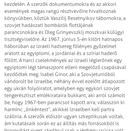
kezdetén.
A szerzők dokumentumokra és az akkori
események magas rangú résztvevőire
hivatkoznak
könyvükben, köztük Vaszilij Resetnyikov tábornokra, a
szovjet
hadászati bombázók flottájának
parancsnokára és Oleg Grinyevszkij moszkvai
külügyi
tisztségviselőre. Az 1967. június 5-én kitört hatnapos
háborúban az
izraeli hadsereg fölényes győzelmet
aratott az egyiptomi, a jordániai és a
szíriai haderő
fölött. A harci cselekmények az izraeli légierőnek egy
egyiptomi
légi támaszpont elleni megelőző csapásával
kezdődtek meg.
Isabel Ginor, aki a Szovjetunióból
vándorolt be Izraelbe, néhány évvel ezelőtt
átlapozott
egy ukrán folyóiratot, amelyben egy egykori szovjet
tengerésztiszt
emlékirataira bukkant, aki arról számolt
be, hogy 1967-ben parancsot kapott
arra, válasszon ki
harminc „önkéntest”, akikkel Izraelben kell partra
szállnia.
A szerzők először ugyan szkeptikusak voltak,
ám kutatásaik során ez az állítás
más forrásokból is
bizonyítást nyert, ráadásul csak a jéghegy csúcsa volt.