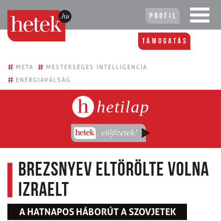
Profil
Támogatás
#
#
META
MESTERSÉGES INTELLIGENCIA
#
ENERGIAVÁLSÁG
hetilap
Brezsnyev eltörölte volna
Izraelt
A HATNAPOS HÁBORÚT A SZOVJETEK