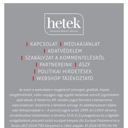
KAPCSOLAT
MÉDIAAJÁNLAT
ADATVÉDELEM
SZABÁLYZAT A KOMMENTELÉSRŐL
PARTNEREINK
ÁSZF
POLITIKAI HIRDETÉSEK
WEBSHOP TÁJÉKOZTATÓ
Az ezen a weboldalon megjelenő szövegek, grafikák, képek,
hangfelvételek, video anyagok vagy egyéb tartalmak szerzői jogvédelem
alatt állnak. A Hetek.hu Kft. minden jogot fenntart a tartalommal
kapcsolatosan, beleértve a tartalom szöveg- és adatbányászat céljára
való felhasználását is – A szerzői jogról szóló 1999. évi LXXVI. törvény
rendelkezései értelmében a törvény 35/A. § (1) paragrafusa és a digitális
szolgáltatások piacairól szóló európai irányelv (Az Európai Parlament és a
Tanács (EU) 2019/790 Irányelve) 4. cikke alapján. © 2026 HETEK.HU Kft.