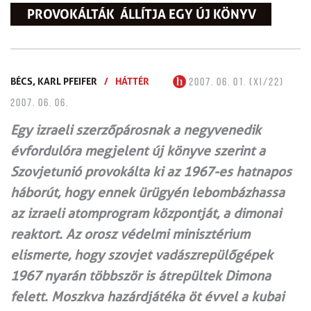
PROVOKÁLTÁK  ÁLLÍTJA EGY ÚJ KÖNYV
BÉCS,
KARL PFEIFER
/
HÁTTÉR
2007. 06. 01. (XI/22)
2007. 06. 06.
Egy izraeli szerzőpárosnak a negyvenedik
évfordulóra megjelent új könyve szerint a
Szovjetunió provokálta ki az 1967-es hatnapos
háborút, hogy ennek ürügyén lebombázhassa
az izraeli atomprogram központját, a dimonai
reaktort. Az orosz védelmi minisztérium
elismerte, hogy szovjet vadászrepülőgépek
1967 nyarán többször is átrepültek Dimona
felett. Moszkva hazárdjátéka öt évvel a kubai