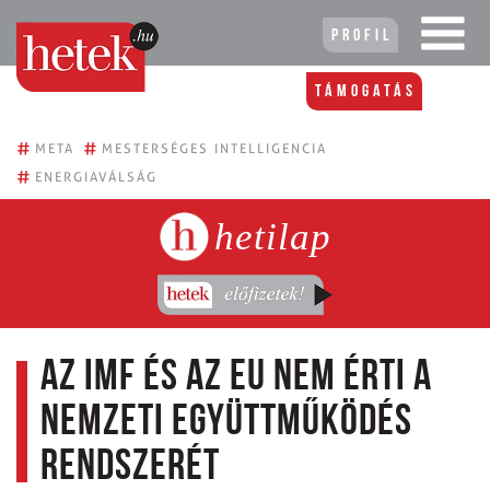
Profil
Támogatás
#
#
META
MESTERSÉGES INTELLIGENCIA
#
ENERGIAVÁLSÁG
hetilap
Az IMF és az EU nem érti a
Nemzeti Együttműködés
Rendszerét