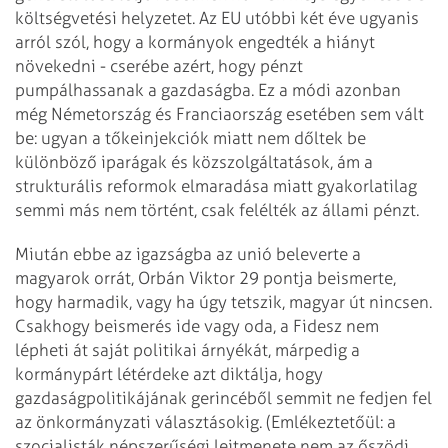
költségvetési helyzetet. Az EU utóbbi két éve ugyanis
arról szól, hogy a kormányok engedték a hiányt
növekedni - cserébe azért, hogy pénzt
pumpálhassanak a gazdaságba. Ez a módi azonban
még Németország és Franciaország esetében sem vált
be: ugyan a tőkeinjekciók miatt nem dőltek be
különböző iparágak és közszolgáltatások, ám a
strukturális reformok elmaradása miatt gyakorlatilag
semmi más nem történt, csak felélték az állami pénzt.
Miután ebbe az igazságba az unió beleverte a
magyarok orrát, Orbán Viktor 29 pontja beismerte,
hogy harmadik, vagy ha úgy tetszik, magyar út nincsen.
Csakhogy beismerés ide vagy oda, a Fidesz nem
lépheti át saját politikai árnyékát, márpedig a
kormánypárt létérdeke azt diktálja, hogy
gazdaságpolitikájának gerincéből semmit ne fedjen fel
az önkormányzati választásokig. (Emlékeztetőül: a
szocialisták népszerűségi lejtmenete nem az őszödi