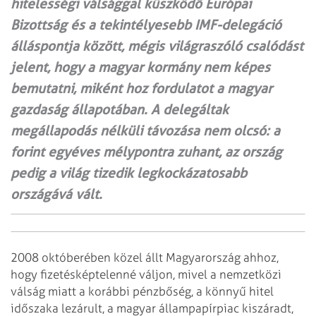
hitelességi válsággal küszködő Európai
Bizottság és a tekintélyesebb IMF-delegáció
álláspontja között, mégis világraszóló csalódást
jelent, hogy a magyar kormány nem képes
bemutatni, miként hoz fordulatot a magyar
gazdaság állapotában. A delegáltak
megállapodás nélküli távozása nem olcsó: a
forint egyéves mélypontra zuhant, az ország
pedig a világ tizedik legkockázatosabb
országává vált.
2008 októberében közel állt Magyarország ahhoz,
hogy fizetésképtelenné váljon, mivel a nemzetközi
válság miatt a korábbi pénzbőség, a könnyű hitel
időszaka lezárult, a magyar állampapírpiac kiszáradt,