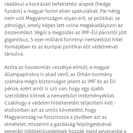
ráadásul a kockázati befektetési alapok (hedge
fundok) a magyar forint ellen spekuláltak. Pár hétig
nem volt Magyarországon olyan erő, se politikai, se
pénzügyi, amely képes lett volna megakadályozni az
összeomlást. Végül a megoldás az IMF-EU párostól jött
gigantikus, 5 ezer milliárd forintnyi nemzetközi hitel
formájában és az európai politikai elit védelmével
társulva.
Azóta az összeomlás veszélye elmúlt, a magyar
állampapírokra is akad vevő, az Orbán-kormány
számára mégis biztonságot jelent az IMF és az EU
pénze, ezért arról is szó van, hogy egy újabb
szerződést kötnek a nemzetközi intézményekkel.
Csakhogy a védelmi hitelkeretért teljesíteni kell -
elsősorban azt az uniós követelést, hogy
Magyarország ne forszírozza a jövőben azt az
elméletet, miszerint a gazdaság felpörgetésével
generált többletjövedelmek hozzák majd egyenesbe a