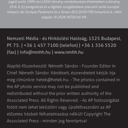
jogról szóló 1999. évi LXXVI. törvény rendelkezései értelmében a törvény
35/A. § (1) paragrafusa és a digitális szolgáltatások piacairól szóló európai
irányelv (Az Európai Parlament és a Tanács (EU) 2019/790 Irányelve) 4. cikke
alapján. © 2026 HETEK.HU Kft.
Nemzeti Média - és Hírközlési Hatóság, 1525 Budapest,
Pf. 75. | +36 1 457 7100 (telefon) | +36 1 356 5520
(fax) |
info@nmhh.hu
| www.nmhh.hu
Alapító-főszerkesztő: Németh Sándor - Founder Editor in
Chief: Németh Sándor. Kérdéseit, észrevételeit kérjük írja
meg címünkre:
hetek@hetek.hu
. - The photos contained in
the AP photo service may not be published and
redistributed without the prior written authority of the
Associated Press. All Rights Reserved. - Az AP fotószolgálat
fotóit nem lehet leközölni vagy újrafelhasználni az AP
előzetes írásbeli felhatalmazása nélkül! Copyright The
Associated Press - minden jog fenntartva!