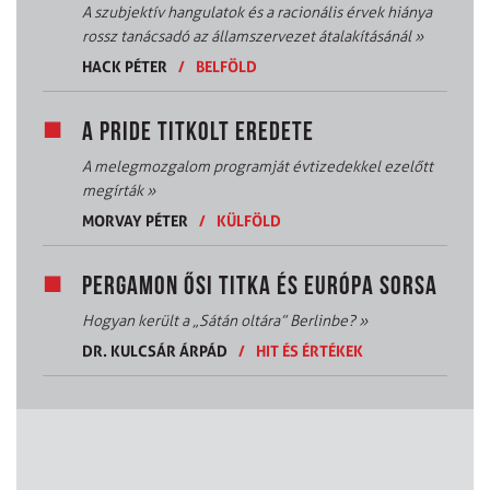
A szubjektív hangulatok és a racionális érvek hiánya
rossz tanácsadó az államszervezet átalakításánál
»
HACK PÉTER
/
BELFÖLD
A PRIDE TITKOLT EREDETE
A melegmozgalom programját évtizedekkel ezelőtt
megírták
»
MORVAY PÉTER
/
KÜLFÖLD
PERGAMON ŐSI TITKA ÉS EURÓPA SORSA
Hogyan került a „Sátán oltára” Berlinbe?
»
DR. KULCSÁR ÁRPÁD
/
HIT ÉS ÉRTÉKEK