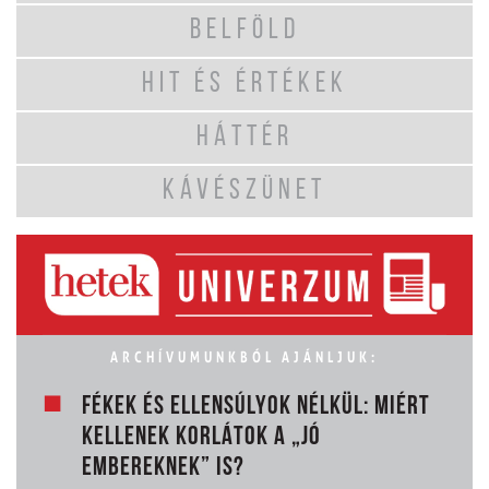
BELFÖLD
HIT ÉS ÉRTÉKEK
HÁTTÉR
KÁVÉSZÜNET
ARCHÍVUMUNKBÓL AJÁNLJUK:
FÉKEK ÉS ELLENSÚLYOK NÉLKÜL: MIÉRT
KELLENEK KORLÁTOK A „JÓ
EMBEREKNEK” IS?