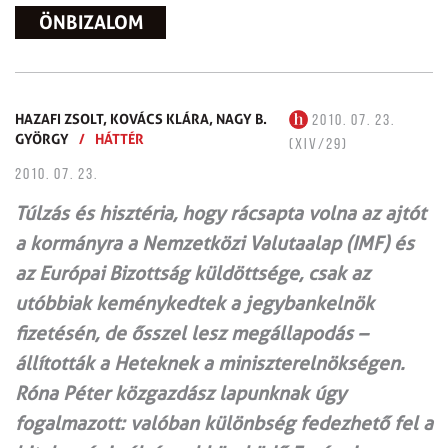
ÖNBIZALOM
HAZAFI ZSOLT,
KOVÁCS KLÁRA,
NAGY B.
2010. 07. 23.
GYÖRGY
/
HÁTTÉR
(XIV/29)
2010. 07. 23.
Túlzás és hisztéria, hogy rácsapta volna az ajtót
a kormányra a Nemzetközi Valutaalap (IMF) és
az Európai Bizottság küldöttsége, csak az
utóbbiak keménykedtek a jegybankelnök
fizetésén, de ősszel lesz megállapodás –
állították a Heteknek a miniszterelnökségen.
Róna Péter közgazdász lapunknak úgy
fogalmazott: valóban különbség fedezhető fel a