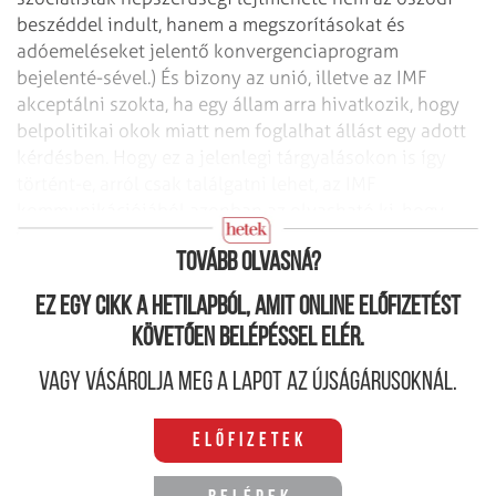
beszéddel indult, hanem a megszorításokat és
adóemeléseket jelentő konvergenciaprogram
bejelenté-sével.) És bizony az unió, illetve az IMF
akceptálni szokta, ha egy állam arra hivatkozik, hogy
belpolitikai okok miatt nem foglalhat állást egy adott
kérdésben. Hogy ez a jelenlegi tárgyalásokon is így
történt-e, arról csak találgatni lehet, az IMF
kommunikációjából azonban az olvasható ki, hogy
részben igen.
Tovább olvasná?
Ez egy cikk a hetilapból, amit online előfizetést
követően belépéssel elér.
Vagy vásárolja meg a lapot az újságárusoknál.
Előfizetek