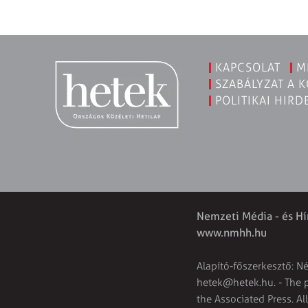
KAPCSOLAT
M
SZABÁLYZAT A 
POLITIKAI HIRD
Nemzeti Média - és Hí
www.nmhh.hu
Alapító-főszerkesztő: N
hetek@hetek.hu
. - The
the Associated Press. Al