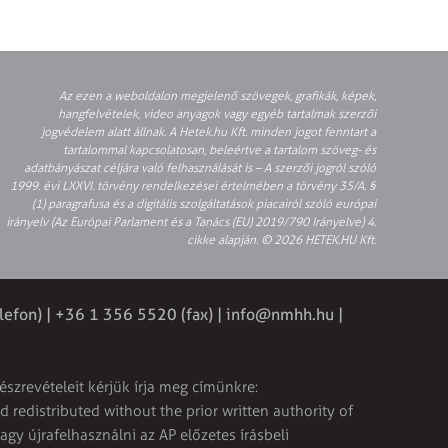
Az ezen a weboldalon megjelenő szövegek, grafikák, képek,
hangfelvételek, video anyagok vagy egyéb tartalmak szerzői
jogvédelem alatt állnak. A Hetek.hu Kft. minden jogot fenntart a
tartalommal kapcsolatosan, beleértve a tartalom szöveg- és
adatbányászat céljára való felhasználását is – A szerzői jogról szóló
1999. évi LXXVI. törvény rendelkezései értelmében a törvény 35/A. §
(1) paragrafusa és a digitális szolgáltatások piacairól szóló európai
irányelv (Az Európai Parlament és a Tanács (EU) 2019/790 Irányelve) 4.
cikke alapján. © 2026 HETEK.HU Kft.
lefon) | +36 1 356 5520 (fax) |
info@nmhh.hu
|
észrevételeit kérjük írja meg címünkre:
 redistributed without the prior written authority of
vagy újrafelhasználni az AP előzetes írásbeli