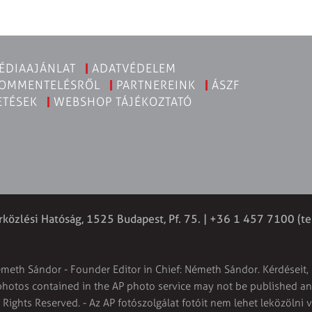
ÉDIAAJÁNLAT
ADATVÉDELEM
KOMMENTELÉSRŐL
PARTNEREINK
ÁSZF
ETÉSEK
WEBSHOP TÁJÉKOZTATÓ
rközlési Hatóság, 1525 Budapest, Pf. 75. | +36 1 457 7100 (te
émeth Sándor - Founder Editor in Chief: Németh Sándor. Kérdéseit, 
 photos contained in the AP photo service may not be published and
l Rights Reserved. - Az AP fotószolgálat fotóit nem lehet leközölni 