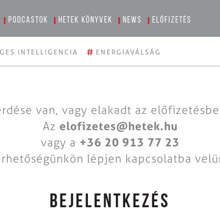
Podcastok
Hetek könyvek
News
Előfizetés
#
GES INTELLIGENCIA
ENERGIAVÁLSÁG
rdése van, vagy elakadt az előfizetésb
Az
elofizetes@hetek.hu
vagy a
+36 20 913 77 23
érhetőségünkön lépjen kapcsolatba velü
BEJELENTKEZÉS