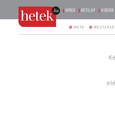
Hírek
Hetilap
Videók
#
#
META
MESTERSÉ
Ké
el