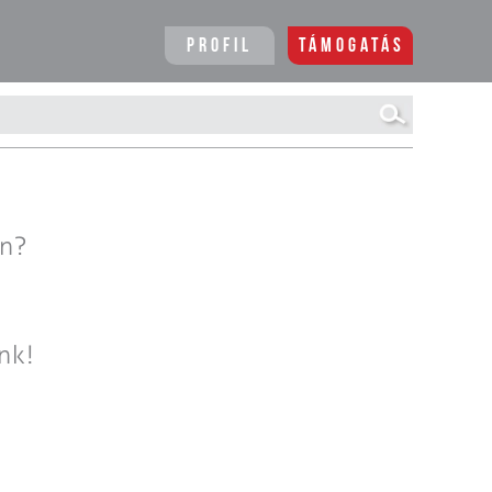
Profil
Támogatás
en?
nk!