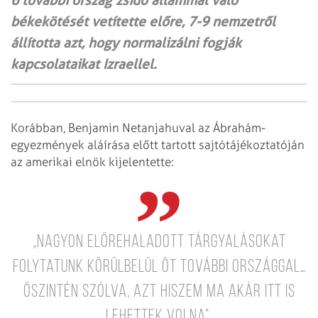
6 további ország zsidó állammal való
békekötését vetítette előre, 7-9 nemzetről
állította azt, hogy normalizálni fogják
kapcsolataikat Izraellel.
Korábban, Benjamin Netanjahuval az Ábrahám-
egyezmények aláírása előtt tartott sajtótájékoztatóján
az amerikai elnök kijelentette:
„Nagyon előrehaladott tárgyalásokat
folytatunk körülbelül öt további országgal…
Őszintén szólva, azt hiszem ma akár itt is
lehettek volna”