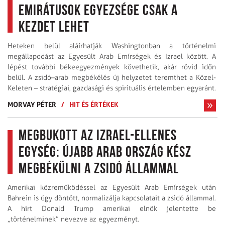
Emirátusok egyezsége csak a
kezdet lehet
Heteken belül aláírhatják Washingtonban a történelmi
megállapodást az Egyesült Arab Emírségek és Izrael között. A
lépést további békeegyezmények követhetik, akár rövid időn
belül. A zsidó–arab megbékélés új helyzetet teremthet a Közel-
Keleten – stratégiai, gazdasági és spirituális értelemben egyaránt.
MORVAY PÉTER
/
HIT ÉS ÉRTÉKEK
Megbukott az Izrael-ellenes
egység: újabb arab ország kész
megbékülni a zsidó állammal
Amerikai közreműködéssel az Egyesült Arab Emírségek után
Bahrein is úgy döntött, normalizálja kapcsolatait a zsidó állammal.
A hírt Donald Trump amerikai elnök jelentette be
„történelminek” nevezve az egyezményt.