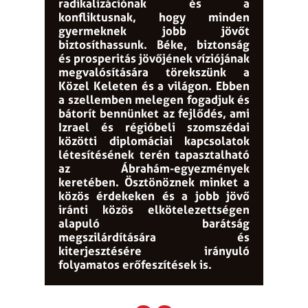
radikalizációnak és a
konfliktusnak, hogy minden
gyermeknek jobb jövőt
biztosíthassunk.
Béke, biztonság
és prosperitás jövőjének víziójának
megvalósítására törekszünk a
Közel Keleten és a világon.
Ebben
a szellemben melegen fogadjuk és
bátorít bennünket az fejlődés, ami
Izrael és régióbeli szomszédai
közötti diplomáciai kapcsolatok
létesítésének terén tapasztalható
az Ábrahám-egyezmények
keretében. Ösztönöznek minket a
közös érdekeken és a jobb jövő
iránti közös elkötelezettségen
alapuló barátság
megszilárdítására és
kiterjesztésére irányuló
folyamatos erőfeszítések is.