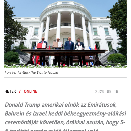
Forrás: Twitter/The White House
HETEK
/
ONLINE
2020. 09. 16.
Donald Trump amerikai elnök az Emirátusok,
Bahrein és Izrael keddi békeegyezmény-aláírási
ceremóniáját követően, órákkal azután, hogy 5-