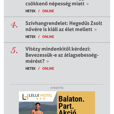
csökkenő népesség miatt
»
HETEK
/
ONLINE
4.
Szívhangrendelet: Hegedűs Zsolt
nővére is kiáll az élet mellett
»
HETEK
/
ONLINE
5.
Vitézy mindenkitől kérdezi:
Bevezessük-e az átlagsebesség-
mérést?
»
HETEK
/
ONLINE
HIRDETÉS