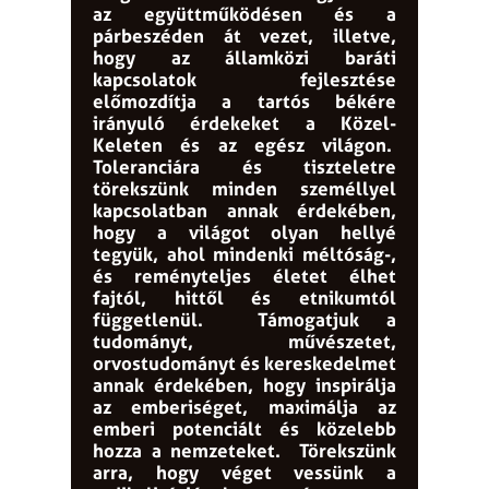
az együttműködésen és a
párbeszéden át vezet, illetve,
hogy az államközi baráti
kapcsolatok fejlesztése
előmozdítja a tartós békére
irányuló érdekeket a Közel-
Keleten és az egész világon.
Toleranciára és tiszteletre
törekszünk minden személlyel
kapcsolatban annak érdekében,
hogy a világot olyan hellyé
tegyük, ahol mindenki méltóság-,
és reményteljes életet élhet
fajtól, hittől és etnikumtól
függetlenül.
Támogatjuk a
tudományt, művészetet,
orvostudományt és kereskedelmet
annak érdekében, hogy inspirálja
az emberiséget, maximálja az
emberi potenciált és közelebb
hozza a nemzeteket.
Törekszünk
arra, hogy véget vessünk a