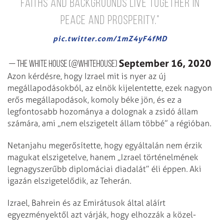
faiths and backgrounds live together in
peace and prosperity."
pic.twitter.com/1mZ4yF4fMD
September 16, 2020
— The White House (@WhiteHouse)
Azon kérdésre, hogy Izrael mit is nyer az új
megállapodásokból, az elnök kijelentette, ezek nagyon
erős megállapodások, komoly béke jön, és ez a
legfontosabb hozománya a dolognak a zsidó állam
számára, ami „nem elszigetelt állam többé” a régióban.
Netanjahu megerősítette, hogy egyáltalán nem érzik
magukat elszigetelve, hanem „Izrael történelmének
legnagyszerűbb diplomáciai diadalát” éli éppen. Aki
igazán elszigetelődik, az Teherán.
Izrael, Bahrein és az Emirátusok által aláírt
egyezményektől azt várják, hogy elhozzák a közel-