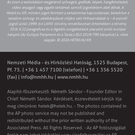
Az ezen a weboldalon megjelenő szövegek, grafikák, képek, hangfelvételek,
video anyagok vagy egyéb tartalmak szerzői jogvédelem alatt állnak. A
Hetek.hu Kft. minden jogot fenntart a tartalommal kapcsolatosan, beleértve a
tartalom szöveg- és adatbányászat céljára való felhasználását is – A szerzői
jogról szóló 1999. évi LXXVI. törvény rendelkezései értelmében a törvény
35/A. § (1) paragrafusa és a digitális szolgáltatások piacairól szóló európai
irányelv (Az Európai Parlament és a Tanács (EU) 2019/790 Irányelve) 4. cikke
alapján. © 2026 HETEK.HU Kft.
Nemzeti Média - és Hírközlési Hatóság, 1525 Budapest,
Pf. 75. | +36 1 457 7100 (telefon) | +36 1 356 5520
(fax) |
info@nmhh.hu
| www.nmhh.hu
Alapító-főszerkesztő: Németh Sándor - Founder Editor in
Chief: Németh Sándor. Kérdéseit, észrevételeit kérjük írja
meg címünkre:
hetek@hetek.hu
. - The photos contained in
the AP photo service may not be published and
redistributed without the prior written authority of the
Associated Press. All Rights Reserved. - Az AP fotószolgálat
fotóit nem lehet leközölni vagy újrafelhasználni az AP