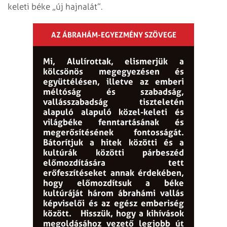
keleti béke „új hajnalát”.
AZ ÁBRAHÁM-EGYEZMÉNY SZÖVEGE
Mi, Alulírottak, elismerjük a
kölcsönös megegyezésen és
együttélésen, illetve az emberi
méltóság és szabadság,
vallásszabadság tiszteletén
alapuló alapuló közel-keleti és
világbéke fenntartásának és
megerősítésének fontosságát.
Bátorítjuk a hitek közötti és a
kultúrák közötti párbeszéd
előmozdítására tett
erőfeszítéseket annak érdekében,
hogy előmozdítsuk a béke
kultúráját három ábrahámi vallás
képviselői és az egész emberiség
között.
Hisszük, hogy a kihívások
megoldásához vezető legjobb út