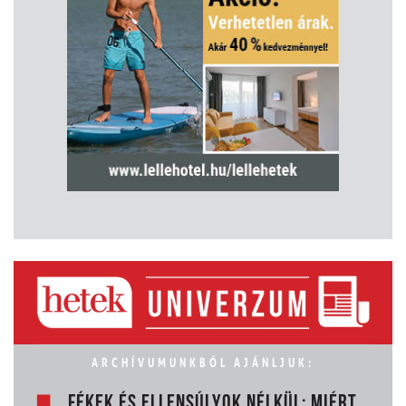
ARCHÍVUMUNKBÓL AJÁNLJUK:
FÉKEK ÉS ELLENSÚLYOK NÉLKÜL: MIÉRT