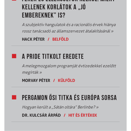
KELLENEK KORLÁTOK A „JÓ
EMBEREKNEK” IS?
A szubjektív hangulatok és a racionális érvek hiánya
rossz tanácsadó az államszervezet átalakításánál
»
HACK PÉTER
/
BELFÖLD
A PRIDE TITKOLT EREDETE
A melegmozgalom programját évtizedekkel ezelőtt
megírták
»
MORVAY PÉTER
/
KÜLFÖLD
PERGAMON ŐSI TITKA ÉS EURÓPA SORSA
Hogyan került a „Sátán oltára” Berlinbe?
»
DR. KULCSÁR ÁRPÁD
/
HIT ÉS ÉRTÉKEK