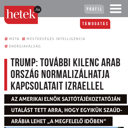
Profil
Támogatás
#
#
META
MESTERSÉGES INTELLIGENCIA
#
ENERGIAVÁLSÁG
Trump: további kilenc arab
ország normalizálhatja
kapcsolatait Izraellel
AZ AMERIKAI ELNÖK SAJTÓTÁJÉKOZTATÓJÁN
UTALÁST TETT ARRA, HOGY EGYIKÜK SZAÚD-
ARÁBIA LEHET „A MEGFELELŐ IDŐBEN”