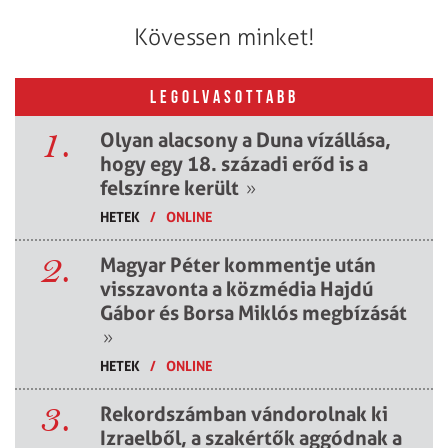
Kövessen minket!
LEGOLVASOTTABB
1.
Olyan alacsony a Duna vízállása,
hogy egy 18. századi erőd is a
felszínre került
»
HETEK
/
ONLINE
2.
Magyar Péter kommentje után
visszavonta a közmédia Hajdú
Gábor és Borsa Miklós megbízását
»
HETEK
/
ONLINE
3.
Rekordszámban vándorolnak ki
Izraelből, a szakértők aggódnak a