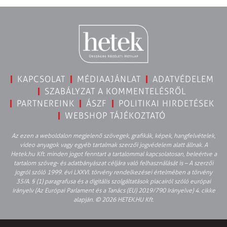
KAPCSOLAT
MÉDIAAJÁNLAT
ADATVÉDELEM
SZABÁLYZAT A KOMMENTELÉSRŐL
PARTNEREINK
ÁSZF
POLITIKAI HIRDETÉSEK
WEBSHOP TÁJÉKOZTATÓ
Az ezen a weboldalon megjelenő szövegek, grafikák, képek, hangfelvételek,
video anyagok vagy egyéb tartalmak szerzői jogvédelem alatt állnak. A
Hetek.hu Kft. minden jogot fenntart a tartalommal kapcsolatosan, beleértve a
tartalom szöveg- és adatbányászat céljára való felhasználását is – A szerzői
jogról szóló 1999. évi LXXVI. törvény rendelkezései értelmében a törvény
35/A. § (1) paragrafusa és a digitális szolgáltatások piacairól szóló európai
irányelv (Az Európai Parlament és a Tanács (EU) 2019/790 Irányelve) 4. cikke
alapján. © 2026 HETEK.HU Kft.