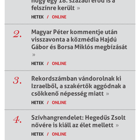
hogy egy 18. századi erőd is a
felszínre került
»
HETEK
/
ONLINE
2.
Magyar Péter kommentje után
visszavonta a közmédia Hajdú
Gábor és Borsa Miklós megbízását
»
HETEK
/
ONLINE
3.
Rekordszámban vándorolnak ki
Izraelből, a szakértők aggódnak a
csökkenő népesség miatt
»
HETEK
/
ONLINE
4.
Szívhangrendelet: Hegedűs Zsolt
nővére is kiáll az élet mellett
»
HETEK
/
ONLINE