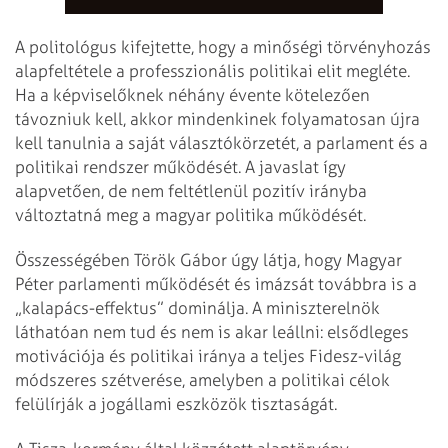
A politológus kifejtette, hogy a minőségi törvényhozás
alapfeltétele a professzionális politikai elit megléte.
Ha a képviselőknek néhány évente kötelezően
távozniuk kell, akkor mindenkinek folyamatosan újra
kell tanulnia a saját választókörzetét, a parlament és a
politikai rendszer működését. A javaslat így
alapvetően, de nem feltétlenül pozitív irányba
változtatná meg a magyar politika működését.
Összességében Török Gábor úgy látja, hogy Magyar
Péter parlamenti működését és imázsát továbbra is a
„kalapács-effektus” dominálja. A miniszterelnök
láthatóan nem tud és nem is akar leállni: elsődleges
motivációja és politikai iránya a teljes Fidesz-világ
módszeres szétverése, amelyben a politikai célok
felülírják a jogállami eszközök tisztaságát.