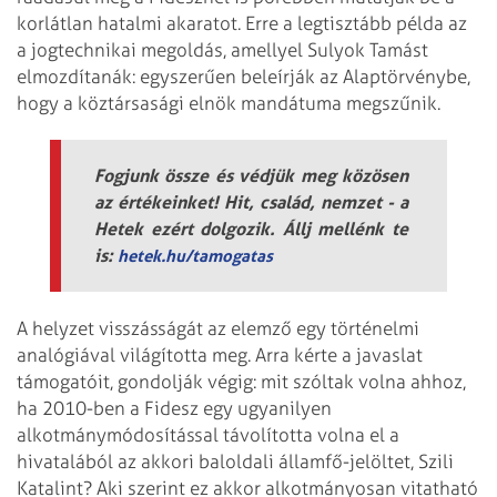
korlátlan hatalmi akaratot. Erre a legtisztább példa az
a jogtechnikai megoldás, amellyel Sulyok Tamást
elmozdítanák: egyszerűen beleírják az Alaptörvénybe,
hogy a köztársasági elnök mandátuma megszűnik.
Fogjunk össze és védjük meg közösen
az értékeinket! Hit, család, nemzet - a
Hetek ezért dolgozik. Állj mellénk te
is:
hetek.hu/tamogatas
A helyzet visszásságát az elemző egy történelmi
analógiával világította meg. Arra kérte a javaslat
támogatóit, gondolják végig: mit szóltak volna ahhoz,
ha 2010-ben a Fidesz egy ugyanilyen
alkotmánymódosítással távolította volna el a
hivatalából az akkori baloldali államfő-jelöltet, Szili
Katalint? Aki szerint ez akkor alkotmányosan vitatható