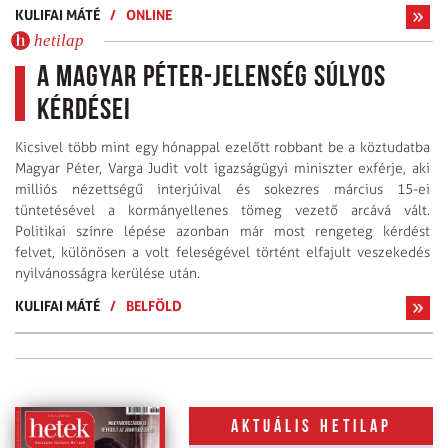
KULIFAI MÁTÉ
/
ONLINE
hetilap
A Magyar Péter-jelenség súlyos
kérdései
Kicsivel több mint egy hónappal ezelőtt robbant be a köztudatba
Magyar Péter, Varga Judit volt igazságügyi miniszter exférje, aki
milliós nézettségű interjúival és sokezres március 15-ei
tüntetésével a kormányellenes tömeg vezető arcává vált.
Politikai színre lépése azonban már most rengeteg kérdést
felvet, különösen a volt feleségével történt elfajult veszekedés
nyilvánosságra kerülése után.
KULIFAI MÁTÉ
/
BELFÖLD
Aktuális hetilap