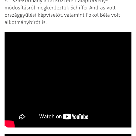
A Tisza-kormány által közzétett alaptörvény-
módosításról megkérdeztük Schiffer András volt
országgyűlési képviselőt, valamint Pokol Béla volt
alkotmánybírót is.