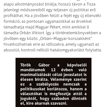
alapú alkotmányozást bírálja, hosszú távon a Tisza
jelenlegi módszereiből egy teljesen új politikai erő
profitálhat. Ha a jövőben felüti a fejét egy új ellenzéki
formáció, az pontosan ugyanazokkal az érvekkel
támadhatja majd Magyar Pétert, mint amikkel ő
támadta Orbán Viktort. Így a történelemkönyvekben a
jövőben egy közös „Orbán–Magyar-korszakként”
hivatkozhatnak erre az időszakra, amely ugyanazt az
abszolút, kontroll nélküli hatalomgyakorlást folytatta.
Török Gábor a képviselői
mandátumok 12 évben való
maximalizálását célzó javaslatot is
élesen bírálta. Véleménye szerint
ez a szabályozás nemcsak a
politikusokat korlátozza, hanem a
választókat is megfosztja attól a
joguktól, hogy szabadon döntsék
el, kire akarnak szavazni.