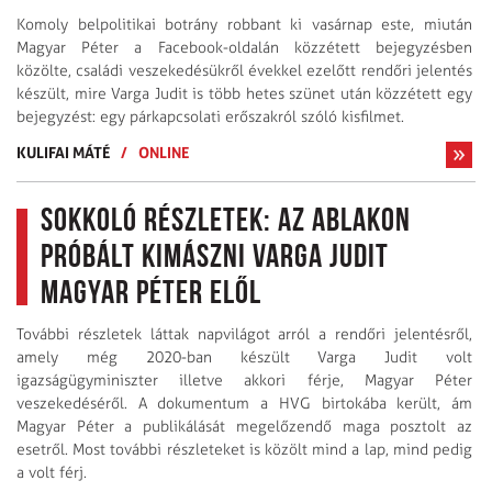
Komoly belpolitikai botrány robbant ki vasárnap este, miután
Magyar Péter a Facebook-oldalán közzétett bejegyzésben
közölte, családi veszekedésükről évekkel ezelőtt rendőri jelentés
készült, mire Varga Judit is több hetes szünet után közzétett egy
bejegyzést: egy párkapcsolati erőszakról szóló kisfilmet.
KULIFAI MÁTÉ
/
ONLINE
Sokkoló részletek: az ablakon
próbált kimászni Varga Judit
Magyar Péter elől
További részletek láttak napvilágot arról a rendőri jelentésről,
amely még 2020-ban készült Varga Judit volt
igazságügyminiszter illetve akkori férje, Magyar Péter
veszekedéséről. A dokumentum a HVG birtokába került, ám
Magyar Péter a publikálását megelőzendő maga posztolt az
esetről. Most további részleteket is közölt mind a lap, mind pedig
a volt férj.