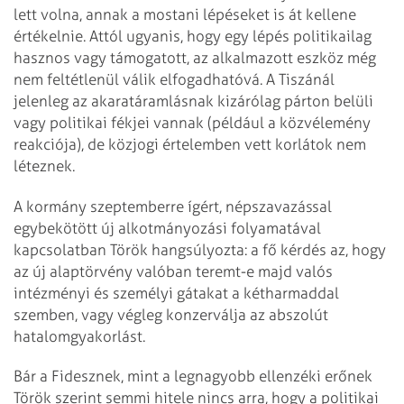
lett volna, annak a mostani lépéseket is át kellene
értékelnie. Attól ugyanis, hogy egy lépés politikailag
hasznos vagy támogatott, az alkalmazott eszköz még
nem feltétlenül válik elfogadhatóvá. A Tiszánál
jelenleg az akaratáramlásnak kizárólag párton belüli
vagy politikai fékjei vannak (például a közvélemény
reakciója), de közjogi értelemben vett korlátok nem
léteznek.
A kormány szeptemberre ígért, népszavazással
egybekötött új alkotmányozási folyamatával
kapcsolatban Török hangsúlyozta: a fő kérdés az, hogy
az új alaptörvény valóban teremt-e majd valós
intézményi és személyi gátakat a kétharmaddal
szemben, vagy végleg konzerválja az abszolút
hatalomgyakorlást.
Bár a Fidesznek, mint a legnagyobb ellenzéki erőnek
Török szerint semmi hitele nincs arra, hogy a politikai