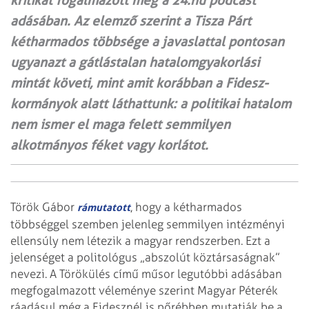
kritikát fogalmazott meg a 24.hu podcast
adásában. Az elemző szerint a Tisza Párt
kétharmados többsége a javaslattal pontosan
ugyanazt a gátlástalan hatalomgyakorlási
mintát követi, mint amit korábban a Fidesz-
kormányok alatt láthattunk: a politikai hatalom
nem ismer el maga felett semmilyen
alkotmányos féket vagy korlátot.
Török Gábor
, hogy a kétharmados
rámutatott
többséggel szemben jelenleg semmilyen intézményi
ellensúly nem létezik a magyar rendszerben. Ezt a
jelenséget a politológus „abszolút köztársaságnak”
nevezi. A Törökülés című műsor legutóbbi adásában
megfogalmazott véleménye szerint Magyar Péterék
ráadásul még a Fidesznél is pőrébben mutatják be a