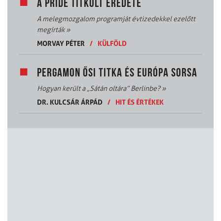
A PRIDE TITKOLT EREDETE
A melegmozgalom programját évtizedekkel ezelőtt
megírták
»
MORVAY PÉTER
/
KÜLFÖLD
PERGAMON ŐSI TITKA ÉS EURÓPA SORSA
Hogyan került a „Sátán oltára” Berlinbe?
»
DR. KULCSÁR ÁRPÁD
/
HIT ÉS ÉRTÉKEK