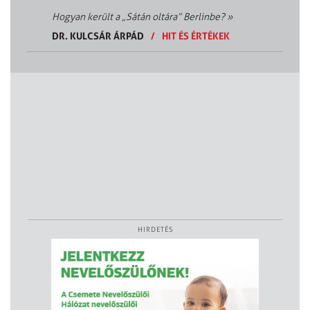
Hogyan került a „Sátán oltára” Berlinbe?
»
DR. KULCSÁR ÁRPÁD
/
HIT ÉS ÉRTÉKEK
HIRDETÉS