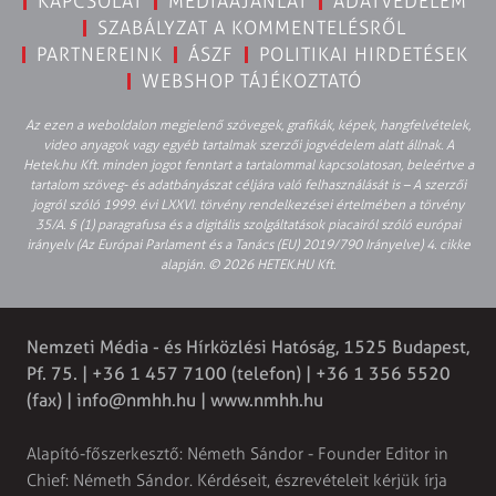
KAPCSOLAT
MÉDIAAJÁNLAT
ADATVÉDELEM
SZABÁLYZAT A KOMMENTELÉSRŐL
PARTNEREINK
ÁSZF
POLITIKAI HIRDETÉSEK
WEBSHOP TÁJÉKOZTATÓ
Az ezen a weboldalon megjelenő szövegek, grafikák, képek, hangfelvételek,
video anyagok vagy egyéb tartalmak szerzői jogvédelem alatt állnak. A
Hetek.hu Kft. minden jogot fenntart a tartalommal kapcsolatosan, beleértve a
tartalom szöveg- és adatbányászat céljára való felhasználását is – A szerzői
jogról szóló 1999. évi LXXVI. törvény rendelkezései értelmében a törvény
35/A. § (1) paragrafusa és a digitális szolgáltatások piacairól szóló európai
irányelv (Az Európai Parlament és a Tanács (EU) 2019/790 Irányelve) 4. cikke
alapján. © 2026 HETEK.HU Kft.
Nemzeti Média - és Hírközlési Hatóság, 1525 Budapest,
Pf. 75. | +36 1 457 7100 (telefon) | +36 1 356 5520
(fax) |
info@nmhh.hu
| www.nmhh.hu
Alapító-főszerkesztő: Németh Sándor - Founder Editor in
Chief: Németh Sándor. Kérdéseit, észrevételeit kérjük írja