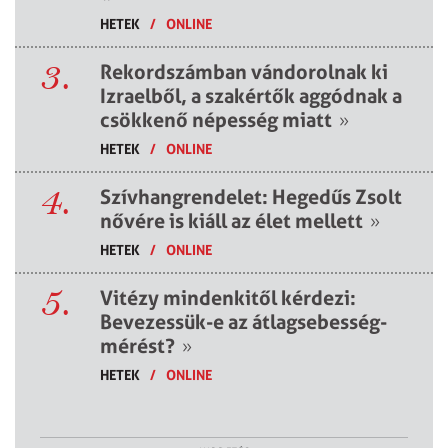
HETEK
/
ONLINE
3.
Rekordszámban vándorolnak ki
Izraelből, a szakértők aggódnak a
csökkenő népesség miatt
»
HETEK
/
ONLINE
4.
Szívhangrendelet: Hegedűs Zsolt
nővére is kiáll az élet mellett
»
HETEK
/
ONLINE
5.
Vitézy mindenkitől kérdezi:
Bevezessük-e az átlagsebesség-
mérést?
»
HETEK
/
ONLINE