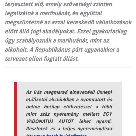
terjesztett elő, amely szövetségi szinten
legalizálná a marihuánát, és egyúttal
megszüntetné az azzal kereskedő vállalkozások
előtt álló jogi akadályokat. Ezzel gyakorlatilag
úgy szabályoznák a marihuánát, mint az
alkoholt. A Republikánus párt ugyanakkor a
tervezet ellen foglalt állást.
Az írás megmarad elnevezésű ünnepi
előfizetői akciónkban a nyomtatott és
online hetilap előfizetéssel a több
mint száz nyeremény mellett EGY
VADONATÚJ AUTÓT lehet nyerni.
Részletek és a teljes nyereménylista
itt:
www.hetek.hu/elofizetes