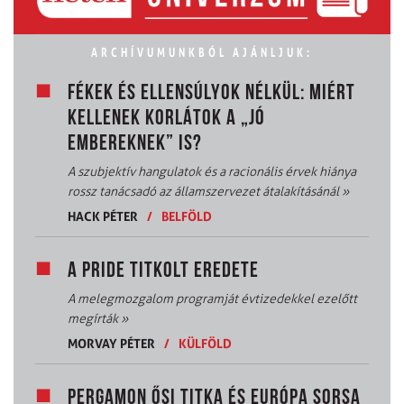
ARCHÍVUMUNKBÓL AJÁNLJUK:
FÉKEK ÉS ELLENSÚLYOK NÉLKÜL: MIÉRT
KELLENEK KORLÁTOK A „JÓ
EMBEREKNEK” IS?
A szubjektív hangulatok és a racionális érvek hiánya
rossz tanácsadó az államszervezet átalakításánál
»
HACK PÉTER
/
BELFÖLD
A PRIDE TITKOLT EREDETE
A melegmozgalom programját évtizedekkel ezelőtt
megírták
»
MORVAY PÉTER
/
KÜLFÖLD
PERGAMON ŐSI TITKA ÉS EURÓPA SORSA