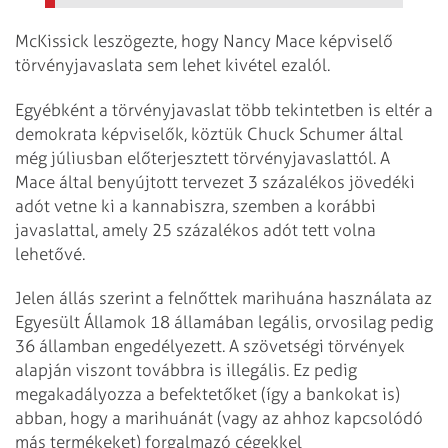
McKissick leszögezte, hogy Nancy Mace képviselő
törvényjavaslata sem lehet kivétel ezalól.
Egyébként a törvényjavaslat több tekintetben is eltér a
demokrata képviselők, köztük Chuck Schumer által
még júliusban előterjesztett törvényjavaslattól. A
Mace által benyújtott tervezet 3 százalékos jövedéki
adót vetne ki a kannabiszra, szemben a korábbi
javaslattal, amely 25 százalékos adót tett volna
lehetővé.
Jelen állás szerint a felnőttek marihuána használata az
Egyesült Államok 18 államában legális, orvosilag pedig
36 államban engedélyezett. A szövetségi törvények
alapján viszont továbbra is illegális. Ez pedig
megakadályozza a befektetőket (így a bankokat is)
abban, hogy a marihuánát (vagy az ahhoz kapcsolódó
más termékeket) forgalmazó cégekkel