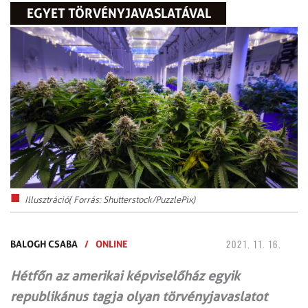
EGYET TÖRVÉNYJAVASLATÁVAL
Illusztráció( Forrás: Shutterstock/PuzzlePix)
BALOGH CSABA
/
ONLINE
2021. 11. 16.
Hétfőn az amerikai képviselőház egyik
republikánus tagja olyan törvényjavaslatot