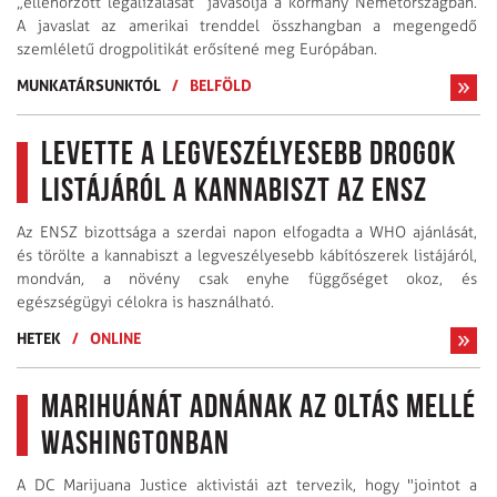
„ellenőrzött legalizálását” javasolja a kormány Németországban.
A javaslat az amerikai trenddel összhangban a megengedő
szemléletű drogpolitikát erősítené meg Európában.
MUNKATÁRSUNKTÓL
/
BELFÖLD
Levette a legveszélyesebb drogok
listájáról a kannabiszt az ENSZ
Az ENSZ bizottsága a szerdai napon elfogadta a WHO ajánlását,
és törölte a kannabiszt a legveszélyesebb kábítószerek listájáról,
mondván, a növény csak enyhe függőséget okoz, és
egészségügyi célokra is használható.
HETEK
/
ONLINE
Marihuánát adnának az oltás mellé
Washingtonban
A DC Marijuana Justice aktivistái azt tervezik, hogy "jointot a