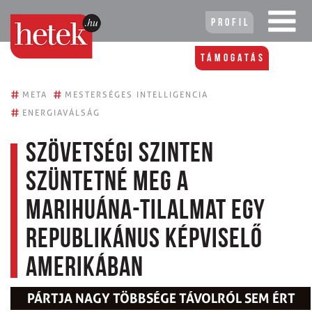
Profil
Támogatás
#
#
META
MESTERSÉGES INTELLIGENCIA
#
ENERGIAVÁLSÁG
Szövetségi szinten
szüntetné meg a
marihuána-tilalmat egy
republikánus képviselő
Amerikában
PÁRTJA NAGY TÖBBSÉGE TÁVOLRÓL SEM ÉRT