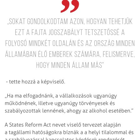
„Sokat gondolkodtam azon, hogyan tehetjük
ezt a fajta jogszabályt tetszetőssé a
folyosó mindkét oldalán és az ország minden
államában élő emberek számára, felismerve,
hogy minden állam más"
- tette hozzá a képviselő.
„Ha ma elfogadnánk, a vállalkozások ugyanúgy
működnének, illetve ugyanúgy törvényesek és
szabályozottak lennének, ahogy az alkohol esetében.”
A States Reform Act nevet viselő tervezet alapján
a tagállami hatóságokra bíznák a a helyi tilalommal és
a szabályozással kapcsolatos kérdések rendezését.