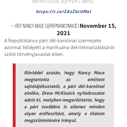
bipartisan support IMHO.
https://t.co/ZAzZ6cUMol
November 15,
— Rep. Nancy Mace (@RepNancyMace)
2021
A Republikánus párt dél-karolinai szervezete
azonnal fellépett a marihuána dekriminalizálásáról
szóló törvényjavaslat ellen.
Röviddel azután, hogy Nancy Mace
megtartotta az említett
sajtótájékoztatót, a párt dél-karolinai
elnöke, Drew McKissick nyilatkozatot
adott ki, melyben megerősítette, hogy
a párt továbbra is ellenez minden
olyan erőfeszítést, amely a tilalom
megszüntetésére irányul.