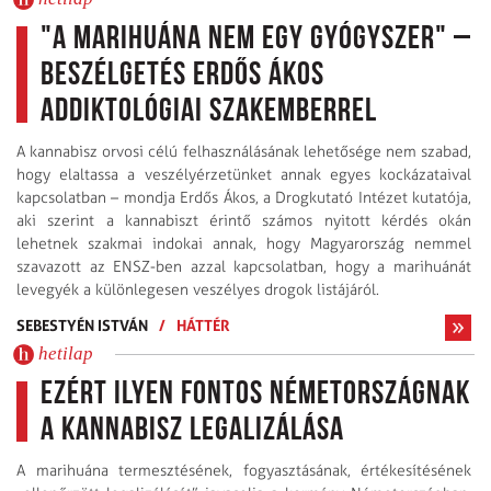
"A marihuána nem egy gyógyszer" –
beszélgetés Erdős Ákos
addiktológiai szakemberrel
A kannabisz orvosi célú felhasználásának lehetősége nem szabad,
hogy elaltassa a veszélyérzetünket annak egyes kockázataival
kapcsolatban – mondja Erdős Ákos, a Drogkutató Intézet kutatója,
aki szerint a kannabiszt érintő számos nyitott kérdés okán
lehetnek szakmai indokai annak, hogy Magyarország nemmel
szavazott az ENSZ-ben azzal kapcsolatban, hogy a marihuánát
levegyék a különlegesen veszélyes drogok listájáról.
SEBESTYÉN ISTVÁN
/
HÁTTÉR
hetilap
Ezért ilyen fontos Németországnak
a kannabisz legalizálása
A marihuána termesztésének, fogyasztásának, értékesítésének