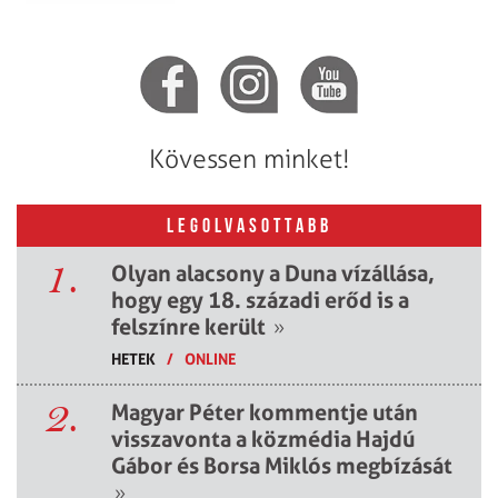
Kövessen minket!
LEGOLVASOTTABB
1.
Olyan alacsony a Duna vízállása,
hogy egy 18. századi erőd is a
felszínre került
»
HETEK
/
ONLINE
2.
Magyar Péter kommentje után
visszavonta a közmédia Hajdú
Gábor és Borsa Miklós megbízását
»