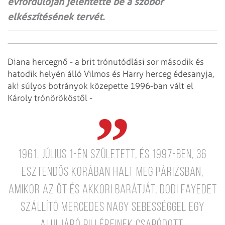
évfordulóján jelentette be a szobor
elkészítésének tervét.
Diana hercegnő - a brit trónutódlási sor második és
hatodik helyén álló Vilmos és Harry herceg édesanyja,
aki súlyos botrányok közepette 1996-ban vált el
Károly trónörököstől -
1961. július 1-én született, és 1997-ben, 36
esztendős korában halt meg Párizsban,
amikor az őt és akkori barátját, Dodi Fayedet
szállító Mercedes nagy sebességgel egy