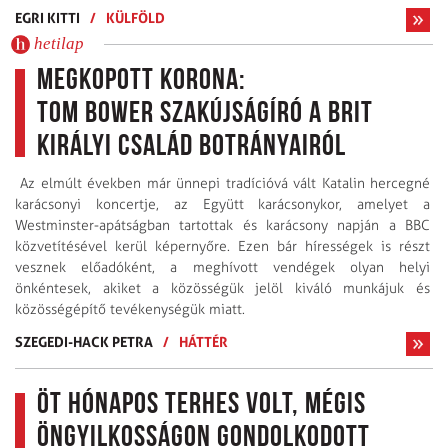
EGRI KITTI
/
KÜLFÖLD
hetilap
Megkopott korona:
Tom Bower szakújságíró a brit
királyi család botrányairól
Az elmúlt években már ünnepi tradícióvá vált Katalin hercegné
karácsonyi koncertje, az Együtt karácsonykor, amelyet a
Westminster-apátságban tartottak és karácsony napján a BBC
közvetítésével kerül képernyőre. Ezen bár hírességek is részt
vesznek előadóként, a meghívott vendégek olyan helyi
önkéntesek, akiket a közösségük jelöl kiváló munkájuk és
közösségépítő tevékenységük miatt.
SZEGEDI-HACK PETRA
/
HÁTTÉR
Öt hónapos terhes volt, mégis
öngyilkosságon gondolkodott