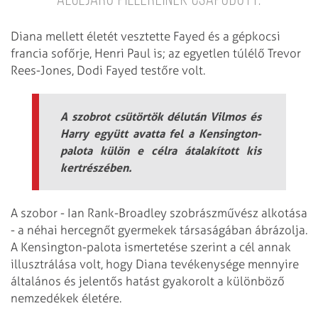
aluljáró pilléreinek csapódott.
Diana mellett életét vesztette Fayed és a gépkocsi
francia sofőrje, Henri Paul is; az egyetlen túlélő Trevor
Rees-Jones, Dodi Fayed testőre volt.
A szobrot csütörtök délután Vilmos és
Harry együtt avatta fel a Kensington-
palota külön e célra átalakított kis
kertrészében.
A szobor - Ian Rank-Broadley szobrászművész alkotása
- a néhai hercegnőt gyermekek társaságában ábrázolja.
A Kensington-palota ismertetése szerint a cél annak
illusztrálása volt, hogy Diana tevékenysége mennyire
általános és jelentős hatást gyakorolt a különböző
nemzedékek életére.