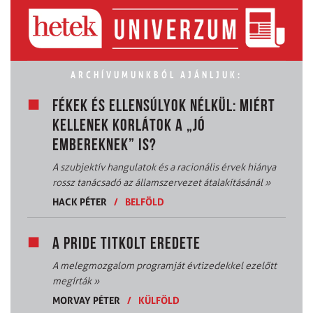
ARCHÍVUMUNKBÓL AJÁNLJUK:
FÉKEK ÉS ELLENSÚLYOK NÉLKÜL: MIÉRT
KELLENEK KORLÁTOK A „JÓ
EMBEREKNEK” IS?
A szubjektív hangulatok és a racionális érvek hiánya
rossz tanácsadó az államszervezet átalakításánál
»
HACK PÉTER
/
BELFÖLD
A PRIDE TITKOLT EREDETE
A melegmozgalom programját évtizedekkel ezelőtt
megírták
»
MORVAY PÉTER
/
KÜLFÖLD