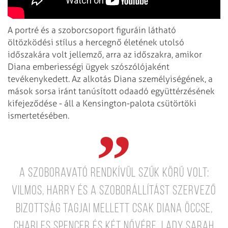
A portré és a szoborcsoport figuráin látható
öltözködési stílus a hercegnő életének utolsó
időszakára volt jellemző, arra az időszakra, amikor
Diana emberiességi ügyek szószólójaként
tevékenykedett. Az alkotás Diana személyiségének, a
mások sorsa iránt tanúsított odaadó együttérzésének
kifejeződése - áll a Kensington-palota csütörtöki
ismertetésében.
A szoboravató rendkívül szűk körű volt:
Vilmos, Harry és a szoborállítást szervező
bizottság tagjai mellett csak Diana öccse,
Charles Spencer és két nővére, Lady Sarah