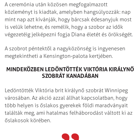
A ceremónia után közösen megfogalmazott
közleményt is kiadtak, amelyben hangsúlyozzák: nap
mint nap azt kívánják, hogy bárcsak édesanyjuk most
is velük lehetne, és remélik, hogy a szobor az idők
végezetéig jelképezni fogja Diana életét és örökségét.
A szobrot péntektől a nagyközönség is ingyenesen
megtekintheti a Kensington-palota kertjében.
MINDEKÖZBEN LEDÖNTÖTTÉK VIKTÓRIA KIRÁLYNŐ
SZOBRÁT KANADÁBAN
Ledöntötték Viktória brit királynő szobrát Winnipeg
városában. Az akció azzal állhat kapcsolatban, hogy
több helyen is őslakos gyerekek földi maradványait
találták meg, ami hatalmas felháborodást váltott ki az
őslakosok körében.