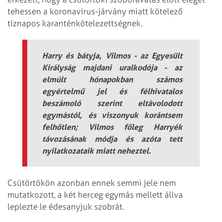
tehessen a koronavírus-járvány miatt kötelező
tíznapos karanténkötelezettségnek.
Harry és bátyja, Vilmos - az Egyesült
Királyság majdani uralkodója - az
elmúlt hónapokban számos
egyértelmű jel és félhivatalos
beszámoló szerint eltávolodott
egymástól, és viszonyuk korántsem
felhőtlen; Vilmos főleg Harryék
távozásának módja és azóta tett
nyilatkozataik miatt neheztel.
Csütörtökön azonban ennek semmi jele nem
mutatkozott, a két herceg egymás mellett állva
leplezte le édesanyjuk szobrát.