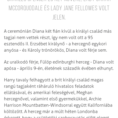
McCorquodale és Lady Jane Fellowes volt
jelen.
A ceremónián Diana két fián kívül a királyi család más
tagjai nem vettek részt, így nem volt ott a 95
esztendős II. Erzsébet királynő - a hercegnő egykori
anyósa - és Károly trónörökös, Diana volt férje sem.
Az uralkodó férje, Fülöp edinburghi herceg - Diana volt
apósa - április 9-én, életének századik évében elhunyt.
Harry tavaly felhagyott a brit királyi család magas
rangú tagjaként ráháruló hivatalos feladatok
ellátásával, és amerikai feleségével, Meghan
hercegnővel, valamint első gyermekükkel, Archie
Harrison Mountbatten-Windsorral együtt Kaliforniába
költözött. A herceg már a múlt héten Londonba
érkezett, hogy a csütörtöki szoboravatás előtt eleget