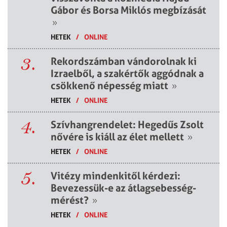
Gábor és Borsa Miklós megbízását
»
HETEK
/
ONLINE
3.
Rekordszámban vándorolnak ki
Izraelből, a szakértők aggódnak a
csökkenő népesség miatt
»
HETEK
/
ONLINE
4.
Szívhangrendelet: Hegedűs Zsolt
nővére is kiáll az élet mellett
»
HETEK
/
ONLINE
5.
Vitézy mindenkitől kérdezi:
Bevezessük-e az átlagsebesség-
mérést?
»
HETEK
/
ONLINE