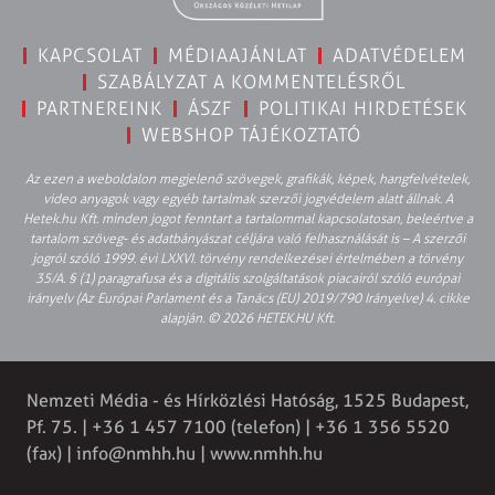
KAPCSOLAT
MÉDIAAJÁNLAT
ADATVÉDELEM
SZABÁLYZAT A KOMMENTELÉSRŐL
PARTNEREINK
ÁSZF
POLITIKAI HIRDETÉSEK
WEBSHOP TÁJÉKOZTATÓ
Az ezen a weboldalon megjelenő szövegek, grafikák, képek, hangfelvételek,
video anyagok vagy egyéb tartalmak szerzői jogvédelem alatt állnak. A
Hetek.hu Kft. minden jogot fenntart a tartalommal kapcsolatosan, beleértve a
tartalom szöveg- és adatbányászat céljára való felhasználását is – A szerzői
jogról szóló 1999. évi LXXVI. törvény rendelkezései értelmében a törvény
35/A. § (1) paragrafusa és a digitális szolgáltatások piacairól szóló európai
irányelv (Az Európai Parlament és a Tanács (EU) 2019/790 Irányelve) 4. cikke
alapján. © 2026 HETEK.HU Kft.
Nemzeti Média - és Hírközlési Hatóság, 1525 Budapest,
Pf. 75. | +36 1 457 7100 (telefon) | +36 1 356 5520
(fax) |
info@nmhh.hu
| www.nmhh.hu