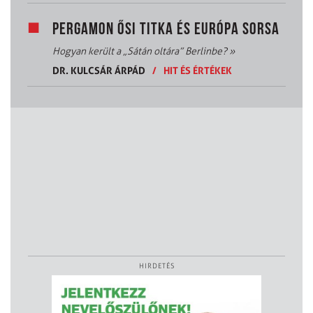
PERGAMON ŐSI TITKA ÉS EURÓPA SORSA
Hogyan került a „Sátán oltára” Berlinbe?
»
DR. KULCSÁR ÁRPÁD
/
HIT ÉS ÉRTÉKEK
HIRDETÉS