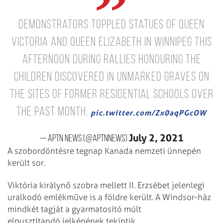
Demonstrators toppled statues of Queen
Victoria and Queen Elizabeth in Winnipeg this
afternoon during rallies honouring the
children discovered in unmarked graves on
the sites of former residential schools over
the past month.
pic.twitter.com/Zx0aqPGcOW
July 2, 2021
— APTN News (@APTNNews)
A szobordöntésre tegnap Kanada nemzeti ünnepén
került sor.
Viktória királynő szobra mellett II. Erzsébet jelenlegi
uralkodó emlékműve is a földre került. A Windsor-ház
mindkét tagját a gyarmatosító múlt
elpusztítandó jelképének tekintik.