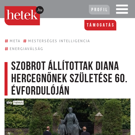
Profil
Támogatás
#
#
META
MESTERSÉGES INTELLIGENCIA
#
ENERGIAVÁLSÁG
Szobrot állítottak Diana
hercegnőnek születése 60.
évfordulóján