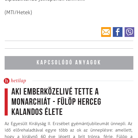
(MTI/Hetek)
KAPCSOLÓDÓ ANYAGOK
hetilap
Aki emberközelivé tette a
monarchiát - Fülöp herceg
kalandos élete
Az Egyesült Királyság II. Erzsébet gyémántjubileumát ünnepli. Az
idő előrehaladtával egyre több az ok az ünneplésre: amellett,
hogy a királynő 60 éve lépett a brit trónra, férje, Fülöp a