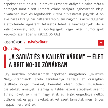
napokban tölti be a 91. életévét. Erzsébet királynő oldalán mára a
herceget mint a brit koronát valaha szolgált leghosszabb ideje
hivatalban lévő és legidősebb királyi hitvestársat jegyzik. A 65
éve házas királyi pár háttérszereplő, ám nagyon is aktív tagjának
élettörténete egyaránt tetszetős lehet a lányregények, de a
kalandkönyvek, sőt, a sportújságok vagy akár humorlapok
kedvelői szemében is. (2012. 06. 08.)
KISS TÜNDE
/
KÁVÉSZÜNET
hetilap
„A sariát és a kalifát várom” – élet
a brit no-go zónákban
Egy muszlim professzornak napokban megjelenő, „muszlim
Nagy-Britanniáról” szóló tanulmánya feltárja az országban
található no-go zónákat, bemutat olyan ottani muzulmán
családokat, amelyek jelenleg is talibán-szerű szabályok szerint
élnek; nőket, akik nem hagyhatják el férjük engedélye nélkül
otthonaikat, és gyermekeket, akiket azért támadtak meg fényes
nappal, mert fehérek.