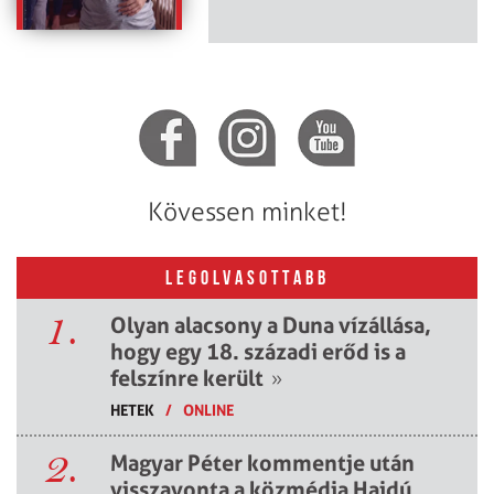
Kövessen minket!
LEGOLVASOTTABB
1.
Olyan alacsony a Duna vízállása,
hogy egy 18. századi erőd is a
felszínre került
»
HETEK
/
ONLINE
2.
Magyar Péter kommentje után
visszavonta a közmédia Hajdú