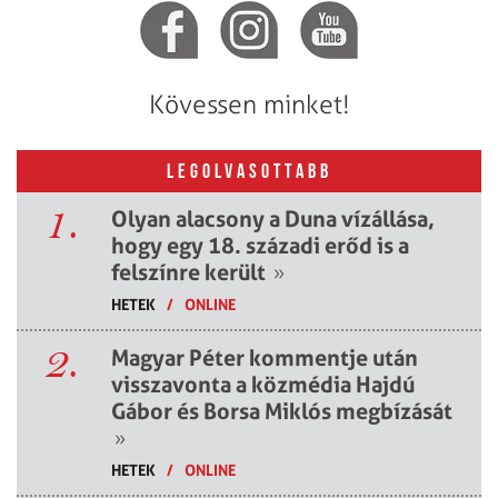
Kövessen minket!
LEGOLVASOTTABB
1.
Olyan alacsony a Duna vízállása,
hogy egy 18. századi erőd is a
felszínre került
»
HETEK
/
ONLINE
2.
Magyar Péter kommentje után
visszavonta a közmédia Hajdú
Gábor és Borsa Miklós megbízását
»
HETEK
/
ONLINE