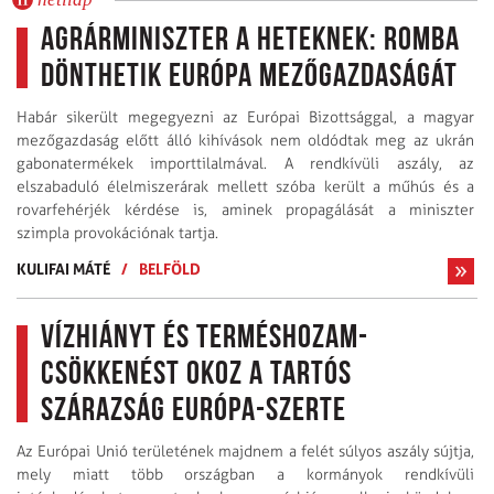
Agrárminiszter a Heteknek: Romba
dönthetik Európa mezőgazdaságát
Habár sikerült megegyezni az Európai Bizottsággal, a magyar
mezőgazdaság előtt álló kihívások nem oldódtak meg az ukrán
gabonatermékek importtilalmával. A rendkívüli aszály, az
elszabaduló élelmiszerárak mellett szóba került a műhús és a
rovarfehérjék kérdése is, aminek propagálását a miniszter
szimpla provokációnak tartja.
KULIFAI MÁTÉ
/
BELFÖLD
Vízhiányt és terméshozam-
csökkenést okoz a tartós
szárazság Európa-szerte
Az Európai Unió területének majdnem a felét súlyos aszály sújtja,
mely miatt több országban a kormányok rendkívüli