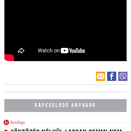
KAPCSOLÓDÓ ANYAGOK
hetilap