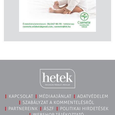
KAPCSOLAT
MÉDIAAJÁNLAT
ADATVÉDELEM
SZABÁLYZAT A KOMMENTELÉSRŐL
PARTNEREINK
ÁSZF
POLITIKAI HIRDETÉSEK
WEBSHOP TÁJÉKOZTATÓ