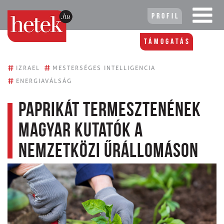
Profil
Támogatás
#
#
IZRAEL
MESTERSÉGES INTELLIGENCIA
#
ENERGIAVÁLSÁG
Paprikát termesztenének
magyar kutatók a
Nemzetközi Űrállomáson