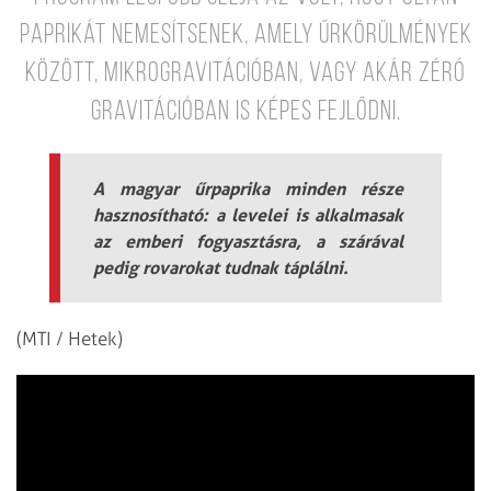
paprikát nemesítsenek, amely űrkörülmények
között, mikrogravitációban, vagy akár zéró
gravitációban is képes fejlődni.
A magyar űrpaprika minden része
hasznosítható: a levelei is alkalmasak
az emberi fogyasztásra, a szárával
pedig rovarokat tudnak táplálni.
(MTI / Hetek)