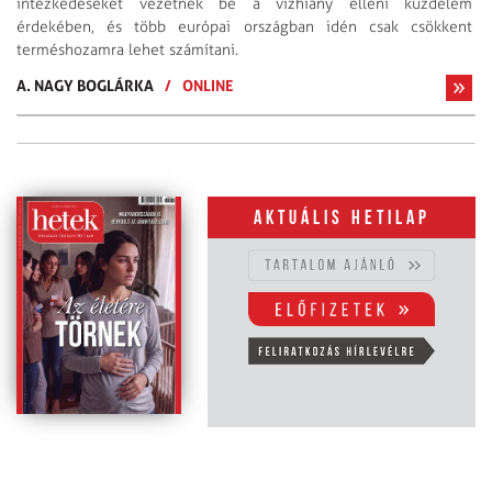
intézkedéseket vezetnek be a vízhiány elleni küzdelem
érdekében, és több európai országban idén csak csökkent
terméshozamra lehet számítani.
A. NAGY BOGLÁRKA
/
ONLINE
Aktuális hetilap