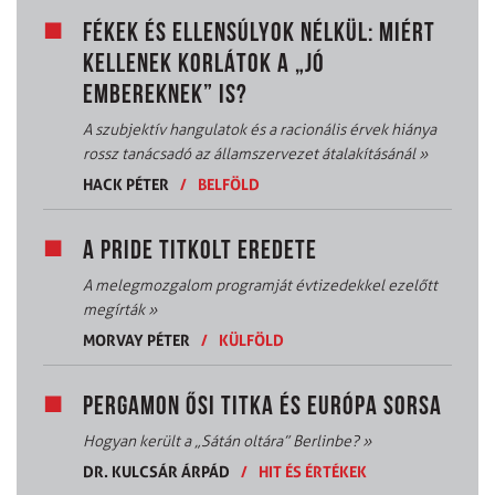
FÉKEK ÉS ELLENSÚLYOK NÉLKÜL: MIÉRT
KELLENEK KORLÁTOK A „JÓ
EMBEREKNEK” IS?
A szubjektív hangulatok és a racionális érvek hiánya
rossz tanácsadó az államszervezet átalakításánál
»
HACK PÉTER
/
BELFÖLD
A PRIDE TITKOLT EREDETE
A melegmozgalom programját évtizedekkel ezelőtt
megírták
»
MORVAY PÉTER
/
KÜLFÖLD
PERGAMON ŐSI TITKA ÉS EURÓPA SORSA
Hogyan került a „Sátán oltára” Berlinbe?
»
DR. KULCSÁR ÁRPÁD
/
HIT ÉS ÉRTÉKEK