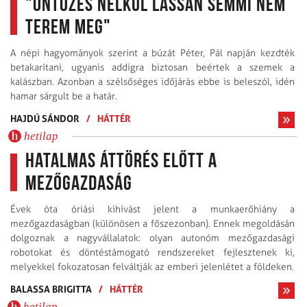
"Öntözés nélkül lassan semmi nem
terem meg"
A népi hagyományok szerint a búzát Péter, Pál napján kezdték
betakarítani, ugyanis addigra biztosan beértek a szemek a
kalászban. Azonban a szélsőséges időjárás ebbe is beleszól, idén
hamar sárgult be a határ.
HAJDÚ SÁNDOR
/
HÁTTÉR
hetilap
Hatalmas áttörés előtt a
mezőgazdaság
Évek óta óriási kihívást jelent a munkaerőhiány a
mezőgazdaságban (különösen a főszezonban). Ennek megoldásán
dolgoznak a nagyvállalatok: olyan autonóm mezőgazdasági
robotokat és döntéstámogató rendszereket fejlesztenek ki,
melyekkel fokozatosan felváltják az emberi jelenlétet a földeken.
BALASSA BRIGITTA
/
HÁTTÉR
hetilap