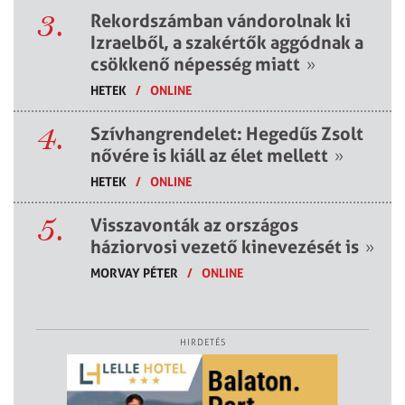
3.
Rekordszámban vándorolnak ki
Izraelből, a szakértők aggódnak a
csökkenő népesség miatt
»
HETEK
/
ONLINE
4.
Szívhangrendelet: Hegedűs Zsolt
nővére is kiáll az élet mellett
»
HETEK
/
ONLINE
5.
Visszavonták az országos
háziorvosi vezető kinevezését is
»
MORVAY PÉTER
/
ONLINE
HIRDETÉS