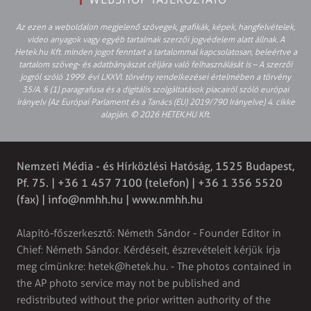
Az ezen a weboldalon megjelenő szövegek, grafikák, képek, hangfelvételek,
video anyagok vagy egyéb tartalmak szerzői jogvédelem alatt állnak. A
Hetek.hu Kft. minden jogot fenntart a tartalommal kapcsolatosan, beleértve a
tartalom szöveg- és adatbányászat céljára való felhasználását is – A szerzői
jogról szóló 1999. évi LXXVI. törvény rendelkezései értelmében a törvény
35/A. § (1) paragrafusa és a digitális szolgáltatások piacairól szóló európai
irányelv (Az Európai Parlament és a Tanács (EU) 2019/790 Irányelve) 4. cikke
alapján. © 2026 HETEK.HU Kft.
Nemzeti Média - és Hírközlési Hatóság, 1525 Budapest,
Pf. 75. | +36 1 457 7100 (telefon) | +36 1 356 5520
(fax) |
info@nmhh.hu
| www.nmhh.hu
Alapító-főszerkesztő: Németh Sándor - Founder Editor in
Chief: Németh Sándor. Kérdéseit, észrevételeit kérjük írja
meg címünkre:
hetek@hetek.hu
. - The photos contained in
the AP photo service may not be published and
redistributed without the prior written authority of the