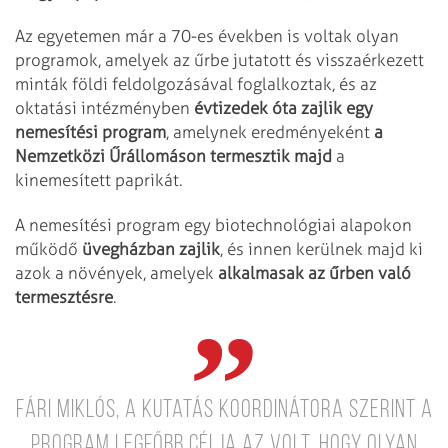
Az egyetemen már a 70-es években is voltak olyan
programok, amelyek az űrbe jutatott és visszaérkezett
minták földi feldolgozásával foglalkoztak, és az
oktatási intézményben
évtizedek óta zajlik egy
nemesítési program
, amelynek eredményeként
a
Nemzetközi Űrállomáson termesztik majd
a
kinemesített paprikát.
A nemesítési program egy biotechnológiai alapokon
működő
üvegházban zajlik
, és innen kerülnek majd ki
azok a növények, amelyek
alkalmasak az űrben való
termesztésre
.
Fári Miklós, a kutatás koordinátora szerint a
program legfőbb célja az volt, hogy olyan