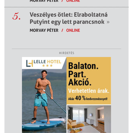
MORVAY PÉTER
/
ONLINE
5.
Veszélyes ötlet: Elraboltatná
Putyint egy lett parancsnok
»
MORVAY PÉTER
/
ONLINE
HIRDETÉS