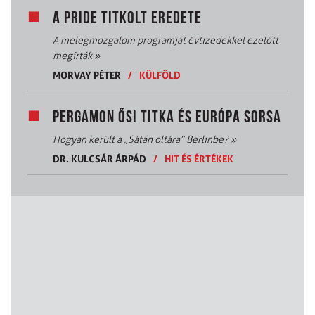
A PRIDE TITKOLT EREDETE
A melegmozgalom programját évtizedekkel ezelőtt
megírták
»
MORVAY PÉTER
/
KÜLFÖLD
PERGAMON ŐSI TITKA ÉS EURÓPA SORSA
Hogyan került a „Sátán oltára” Berlinbe?
»
DR. KULCSÁR ÁRPÁD
/
HIT ÉS ÉRTÉKEK