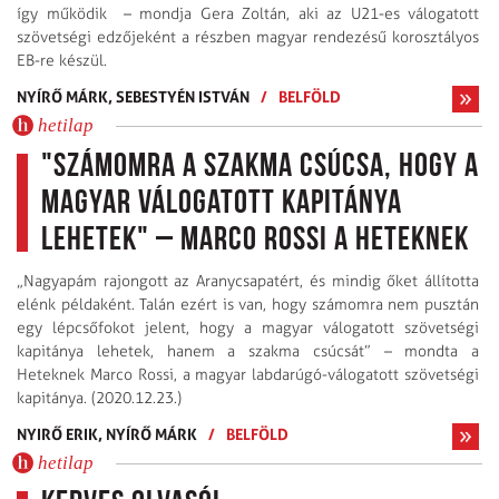
így működik – mondja Gera Zoltán, aki az U21-es válogatott
szövetségi edzőjeként a részben magyar rendezésű korosztályos
EB-re készül.
NYÍRŐ MÁRK,
SEBESTYÉN ISTVÁN
/
BELFÖLD
hetilap
"Számomra a szakma csúcsa, hogy a
magyar válogatott kapitánya
lehetek" – Marco Rossi a Heteknek
„Nagyapám rajongott az Aranycsapatért, és mindig őket állította
elénk példaként. Talán ezért is van, hogy számomra nem pusztán
egy lépcsőfokot jelent, hogy a magyar válogatott szövetségi
kapitánya lehetek, hanem a szakma csúcsát” – mondta a
Heteknek Marco Rossi, a magyar labdarúgó-válogatott szövetségi
kapitánya. (2020.12.23.)
NYIRŐ ERIK,
NYÍRŐ MÁRK
/
BELFÖLD
hetilap