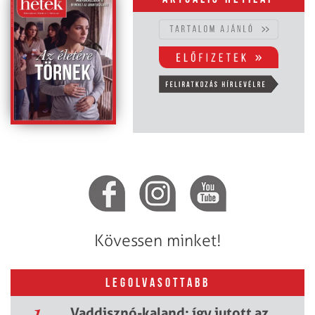
Kövessen minket!
LEGOLVASOTTABB
Vaddisznó-kaland: így jutott az