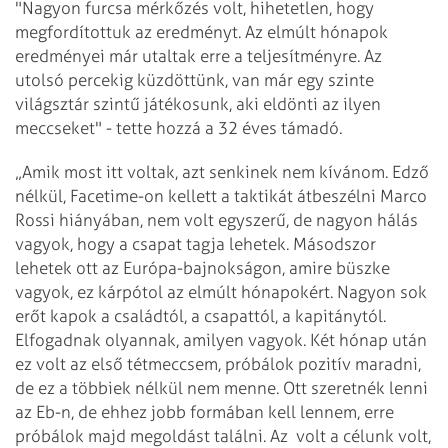
"Nagyon furcsa mérkőzés volt, hihetetlen, hogy
megfordítottuk az eredményt. Az elmúlt hónapok
eredményei már utaltak erre a teljesítményre. Az
utolsó percekig küzdöttünk, van már egy szinte
világsztár szintű játékosunk, aki eldönti az ilyen
meccseket" - tette hozzá a 32 éves támadó.
„Amik most itt voltak, azt senkinek nem kívánom. Edző
nélkül, Facetime-on kellett a taktikát átbeszélni Marco
Rossi hiányában, nem volt egyszerű, de nagyon hálás
vagyok, hogy a csapat tagja lehetek. Másodszor
lehetek ott az Európa-bajnokságon, amire büszke
vagyok, ez kárpótol az elmúlt hónapokért. Nagyon sok
erőt kapok a családtól, a csapattól, a kapitánytól.
Elfogadnak olyannak, amilyen vagyok. Két hónap után
ez volt az első tétmeccsem, próbálok pozitív maradni,
de ez a többiek nélkül nem menne. Ott szeretnék lenni
az Eb-n, de ehhez jobb formában kell lennem, erre
próbálok majd megoldást találni. Az volt a célunk volt,