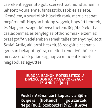
csereként egyenlítő gólt szerzett, azt mondta, nem is
lehetett volna ennél fantasztikusabb ez az este.
"Remélem, a szurkolók büszkék ránk, mert a csapat
megérdemli. Nagyon boldog vagyok, hogy itt lehetek,
és Magyarországot képviselhetem. Régóta élek itt a
családommal, és tényleg az otthonomnak érzem az
országot."A védelemben remek teljesítményt nyújtott
Szalai Attila, aki arról beszélt, jó reagált a csapat a
gyorsan bekapott gólra, emellett rendkívül büszke
mert az utolsó pillanatig hajtva mindent kiadott
magából az együttes.
EURÓPA-BAJNOKI PÓTSELEJTEZŐ, A
DIVÍZIÓ, DÖNTŐ: MAGYARORSZÁG-
IZLAND 2-1 (0-1)
Puskás Aréna, zárt kapus, v.: Björn
Kuipers (holland) gólszerzők:
Nego (88.), Szoboszlai (92.), illetve