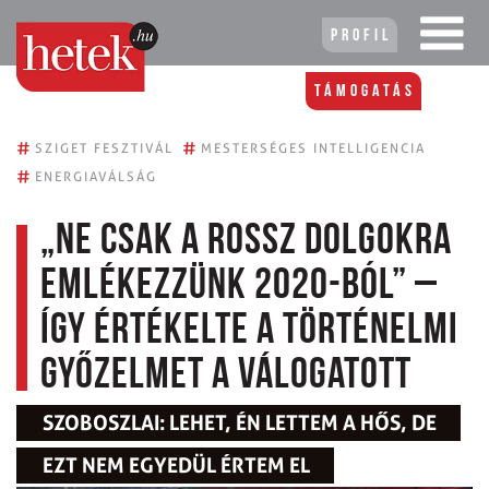
Profil
Támogatás
#
#
SZIGET FESZTIVÁL
MESTERSÉGES INTELLIGENCIA
#
ENERGIAVÁLSÁG
„Ne csak a rossz dolgokra
emlékezzünk 2020-ból” –
így értékelte a történelmi
győzelmet a válogatott
SZOBOSZLAI: LEHET, ÉN LETTEM A HŐS, DE
EZT NEM EGYEDÜL ÉRTEM EL