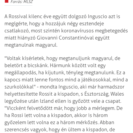
Forrás: MLSZ
A Rossival kilenc éve együtt dolgozó Inguscio azt is
megígérte, hogy a hozzájuk négy esztendeje
csatlakozó, most szintén koronavírusos megbetegedés
miatt hiányzó Giovanni Constantinóval együtt
megtanulnak magyarul.
"Voltak kísérletek, hogy megtanuljunk magyarul, de
beletört a bicskánk. Hármunk között volt egy
megállapodás, ha kijutunk, tényleg megtanulunk. Ez a
kapocs miatt lenne fontos mind a játékosokkal, mind a
szurkolókkal" - mondta Inguscio, aki már harmadszor
helyettesítette Rossit a kispadon, s Észtország, Wales
legyőzése után Izland ellen is győzött vele a csapat.
"Viccként felvetődött már, hogy jobb a mérlegem. De
ha Rossi lett volna a kispadon, akkor is három
győzelem lett volna ez a három mérkőzés. Abban
szerencsés vagyok, hogy én ültem a kispadon, de