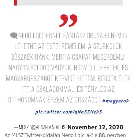
🗨️Nego Loic: Ennél fantasztikusabb nem is
lehetne az este! Remélem, a szurkolók
büszkék ránk, mert a csapat megérdemli.
Nagyon boldog vagyok, hogy itt lehetek, és
Magyarországot képviselhetem. Régóta élek
itt a családommal, és tényleg az
otthonomnak érzem az országot.
#magyarok
pic.twitter.com/qNo3Ziick5
November 12, 2020
— MLSZ (@MLSZhivatalos)
Az MLSZ Twitter-oldalán Nego Loic, aki a 88. percben