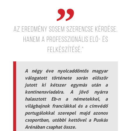
az eredmény sosem szerencse kérdése,
hanem a professzionális elő- és
felkészítésé."
A négy éve nyolcaddöntős magyar
válogatott története során először
jutott ki kétszer egymás után a
kontinensviadalra. A jövő nyárra
halasztott Eb-n a németekkel, a
világbajnok franciákkal és a címvédő
portugálokkal szerepel majd azonos
csoportban, utóbbi kettővel a Puskás
Arénában csaphat össze.