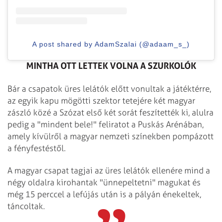
A post shared by AdamSzalai (@adaam_s_)
MINTHA OTT LETTEK VOLNA A SZURKOLÓK
Bár a csapatok üres lelátók előtt vonultak a játéktérre,
az egyik kapu mögötti szektor tetejére két magyar
zászló közé a Szózat első két sorát feszítették ki, alulra
pedig a "mindent bele!" feliratot a Puskás Arénában,
amely kívülről a magyar nemzeti színekben pompázott
a fényfestéstől.
A magyar csapat tagjai az üres lelátók ellenére mind a
négy oldalra kirohantak "ünnepeltetni" magukat és
még 15 perccel a lefújás után is a pályán énekeltek,
táncoltak.