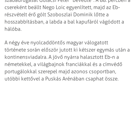
csereként beállt Nego Loic egyenlített, majd az Eb-
részvételt érő gólt Szoboszlai Dominik lőtte a
hosszabbításban, a labda a bal kapufáról vágódott a
hálóba.
A négy éve nyolcaddöntős magyar válogatott
története során először jutott ki kétszer egymás után a
kontinensviadalra. A jövő nyárra halasztott Eb-n a
németekkel, a világbajnok franciákkal és a címvédő
portugálokkal szerepel majd azonos csoportban,
utóbbi kettővel a Puskás Arénában csaphat össze.