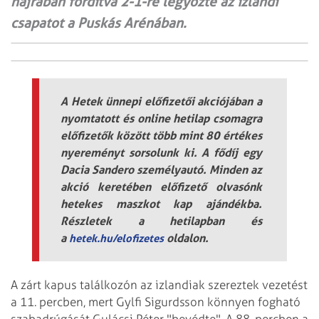
hajrában fordítva 2-1-re legyőzte az izlandi
csapatot a Puskás Arénában.
A Hetek ünnepi előfizetői akciójában a
nyomtatott és online hetilap csomagra
előfizetők között több mint 80 értékes
nyereményt sorsolunk ki. A fődíj egy
Dacia Sandero személyautó. Minden az
akció keretében előfizető olvasónk
hetekes maszkot kap ajándékba.
Részletek a hetilapban és
a
oldalon.
hetek.hu/elofizetes
A zárt kapus találkozón az izlandiak szereztek vezetést
a 11. percben, mert Gylfi Sigurdsson könnyen fogható
szabadrúgását Gulácsi Péter "bevédte". A 88. percben a