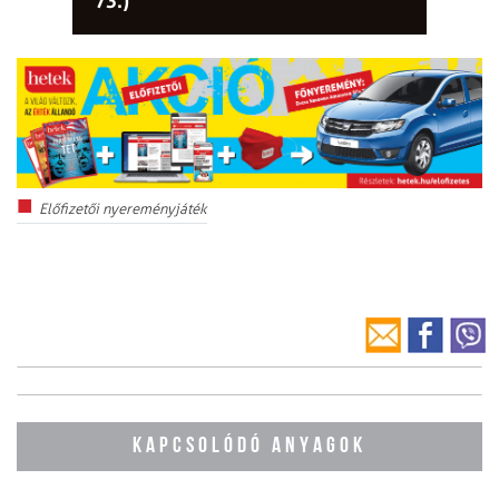
73.)
Előfizetői nyereményjáték
KAPCSOLÓDÓ ANYAGOK