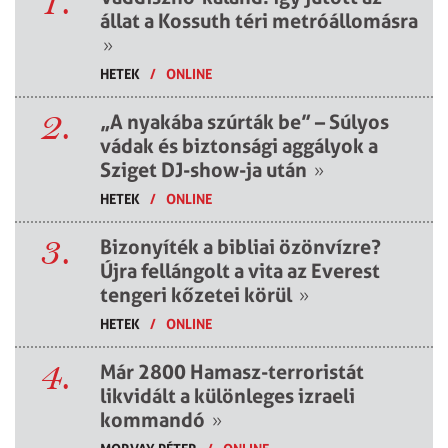
1.
állat a Kossuth téri metróállomásra
»
HETEK
/
ONLINE
2.
„A nyakába szúrták be” – Súlyos
vádak és biztonsági aggályok a
Sziget DJ-show-ja után
»
HETEK
/
ONLINE
3.
Bizonyíték a bibliai özönvízre?
Újra fellángolt a vita az Everest
tengeri kőzetei körül
»
HETEK
/
ONLINE
4.
Már 2800 Hamasz-terroristát
likvidált a különleges izraeli
kommandó
»