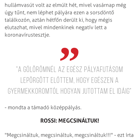
hullámvasút volt az elmúlt hét, mivel vasárnap még
úgy tűnt, nem léphet pályára ezen a sorsdöntő
találkozón, aztán hétfőn derült ki, hogy mégis
elutazhat, mivel mindenkinek negatív lett a
koronavírustesztje.
"A gólörömnél az egész pályafutásom
lepörgött előttem, hogy egészen a
gyermekkoromtól hogyan jutottam el idáig"
- mondta a támadó középpályás.
ROSSI: MEGCSINÁLTUK!
"Megcsináltuk, megcsináltuk, megcsináltuk!!!" - ezt írta