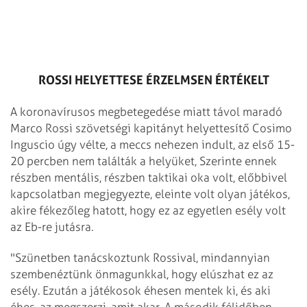
ROSSI HELYETTESE ÉRZELMSEN ÉRTÉKELT
A koronavírusos megbetegedése miatt távol maradó
Marco Rossi szövetségi kapitányt helyettesítő Cosimo
Inguscio úgy vélte, a meccs nehezen indult, az első 15-
20 percben nem találták a helyüket, Szerinte ennek
részben mentális, részben taktikai oka volt, előbbivel
kapcsolatban megjegyezte, eleinte volt olyan játékos,
akire fékezőleg hatott, hogy ez az egyetlen esély volt
az Eb-re jutásra.
"Szünetben tanácskoztunk Rossival, mindannyian
szembenéztünk önmagunkkal, hogy elúszhat ez az
esély. Ezután a játékosok éhesen mentek ki, és aki
éhes, az megszerzi, amit akar. A második félidőben