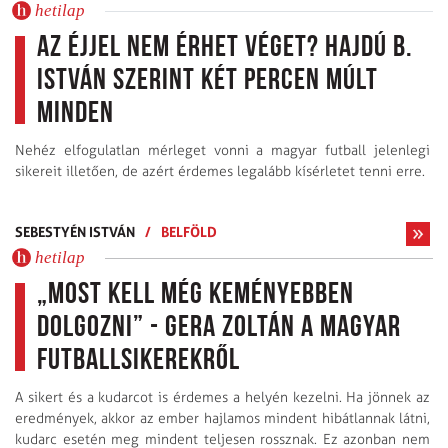
hetilap
Az éjjel nem érhet véget? Hajdú B.
István szerint két percen múlt
minden
Nehéz elfogulatlan mérleget vonni a magyar futball jelenlegi
sikereit illetően, de azért érdemes legalább kísérletet tenni erre.
SEBESTYÉN ISTVÁN
/
BELFÖLD
hetilap
„Most kell még keményebben
dolgozni” - Gera Zoltán a magyar
futballsikerekről
A sikert és a kudarcot is érdemes a helyén kezelni. Ha jönnek az
eredmények, akkor az ember hajlamos mindent hibátlannak látni,
kudarc esetén meg mindent teljesen rossznak. Ez azonban nem