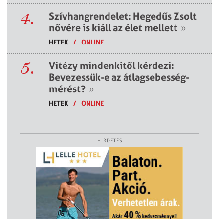
4.
Szívhangrendelet: Hegedűs Zsolt
nővére is kiáll az élet mellett
»
HETEK
/
ONLINE
5.
Vitézy mindenkitől kérdezi:
Bevezessük-e az átlagsebesség-
mérést?
»
HETEK
/
ONLINE
HIRDETÉS