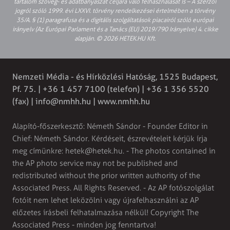
tartalom szöveg- és adatbányászat céljára való felhasználását is – A szerzői
jogról szóló 1999. évi LXXVI. törvény rendelkezései értelmében a törvény
35/A. § (1) paragrafusa és a digitális szolgáltatások piacairól szóló európai
irányelv (Az Európai Parlament és a Tanács (EU) 2019/790 Irányelve) 4. cikke
alapján. © 2026 HETEK.HU Kft.
Nemzeti Média - és Hírközlési Hatóság, 1525 Budapest,
Pf. 75. | +36 1 457 7100 (telefon) | +36 1 356 5520
(fax) |
info@nmhh.hu
| www.nmhh.hu
Alapító-főszerkesztő: Németh Sándor - Founder Editor in
Chief: Németh Sándor. Kérdéseit, észrevételeit kérjük írja
meg címünkre:
hetek@hetek.hu
. - The photos contained in
the AP photo service may not be published and
redistributed without the prior written authority of the
Associated Press. All Rights Reserved. - Az AP fotószolgálat
fotóit nem lehet leközölni vagy újrafelhasználni az AP
előzetes írásbeli felhatalmazása nélkül! Copyright The
Associated Press - minden jog fenntartva!