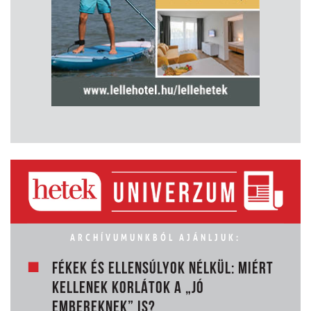
ARCHÍVUMUNKBÓL AJÁNLJUK:
FÉKEK ÉS ELLENSÚLYOK NÉLKÜL: MIÉRT
KELLENEK KORLÁTOK A „JÓ
EMBEREKNEK” IS?