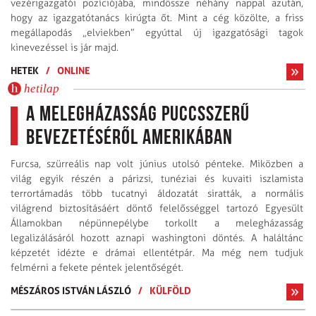
vezérigazgatói pozíciójába, mindössze néhány nappal azután,
hogy az igazgatótanács kirúgta őt. Mint a cég közölte, a friss
megállapodás „elviekben” egyúttal új igazgatósági tagok
kinevezéssel is jár majd.
HETEK
/
ONLINE
hetilap
A melegházasság puccsszerű
bevezetéséről Amerikában
Furcsa, szürreális nap volt június utolsó pénteke. Miközben a
világ egyik részén a párizsi, tunéziai és kuvaiti iszlamista
terrortámadás több tucatnyi áldozatát siratták, a normális
világrend biztosításáért döntő felelősséggel tartozó Egyesült
Államokban népünnepélybe torkollt a melegházasság
legalizálásáról hozott aznapi washingtoni döntés. A haláltánc
képzetét idézte e drámai ellentétpár. Ma még nem tudjuk
felmérni a fekete péntek jelentőségét.
MÉSZÁROS ISTVÁN LÁSZLÓ
/
KÜLFÖLD