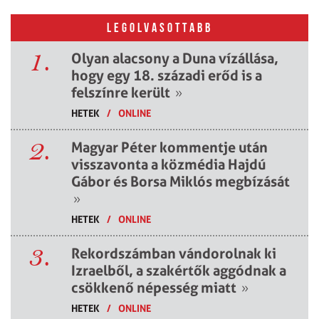
LEGOLVASOTTABB
1.
Olyan alacsony a Duna vízállása,
hogy egy 18. századi erőd is a
felszínre került
»
HETEK
/
ONLINE
2.
Magyar Péter kommentje után
visszavonta a közmédia Hajdú
Gábor és Borsa Miklós megbízását
»
HETEK
/
ONLINE
3.
Rekordszámban vándorolnak ki
Izraelből, a szakértők aggódnak a
csökkenő népesség miatt
»
HETEK
/
ONLINE