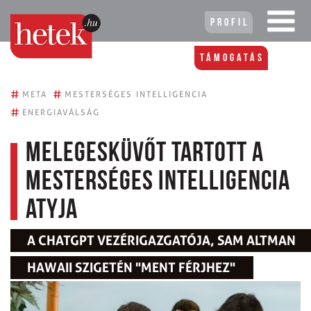
Profil
Támogatás
#
#
META
MESTERSÉGES INTELLIGENCIA
#
ENERGIAVÁLSÁG
Melegesküvőt tartott a
mesterséges intelligencia
atyja
A CHATGPT VEZÉRIGAZGATÓJA, SAM ALTMAN
HAWAII SZIGETÉN "MENT FÉRJHEZ"