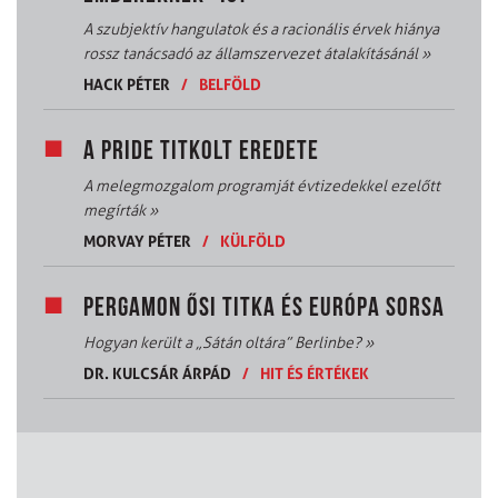
A szubjektív hangulatok és a racionális érvek hiánya
rossz tanácsadó az államszervezet átalakításánál
»
HACK PÉTER
/
BELFÖLD
A PRIDE TITKOLT EREDETE
A melegmozgalom programját évtizedekkel ezelőtt
megírták
»
MORVAY PÉTER
/
KÜLFÖLD
PERGAMON ŐSI TITKA ÉS EURÓPA SORSA
Hogyan került a „Sátán oltára” Berlinbe?
»
DR. KULCSÁR ÁRPÁD
/
HIT ÉS ÉRTÉKEK