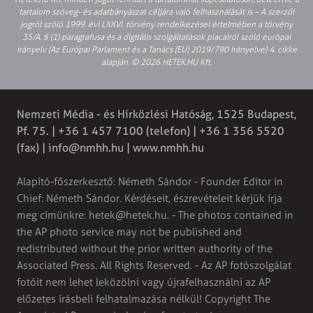
tartalom szöveg- és adatbányászat céljára való felhasználását is – A szerzői
jogról szóló 1999. évi LXXVI. törvény rendelkezései értelmében a törvény
35/A. § (1) paragrafusa és a digitális szolgáltatások piacairól szóló európai
irányelv (Az Európai Parlament és a Tanács (EU) 2019/790 Irányelve) 4. cikke
alapján. © 2026 HETEK.HU Kft.
Nemzeti Média - és Hírközlési Hatóság, 1525 Budapest,
Pf. 75. | +36 1 457 7100 (telefon) | +36 1 356 5520
(fax) |
info@nmhh.hu
| www.nmhh.hu
Alapító-főszerkesztő: Németh Sándor - Founder Editor in
Chief: Németh Sándor. Kérdéseit, észrevételeit kérjük írja
meg címünkre:
hetek@hetek.hu
. - The photos contained in
the AP photo service may not be published and
redistributed without the prior written authority of the
Associated Press. All Rights Reserved. - Az AP fotószolgálat
fotóit nem lehet leközölni vagy újrafelhasználni az AP
előzetes írásbeli felhatalmazása nélkül! Copyright The