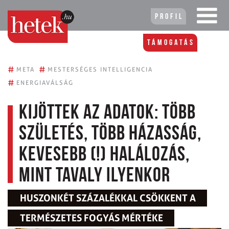
Profil
Támogatás
#
#
META
MESTERSÉGES INTELLIGENCIA
#
ENERGIAVÁLSÁG
Kijöttek az adatok: Több
születés, több házasság,
kevesebb (!) halálozás,
mint tavaly ilyenkor
HUSZONKÉT SZÁZALÉKKAL CSÖKKENT A
TERMÉSZETES FOGYÁS MÉRTÉKE