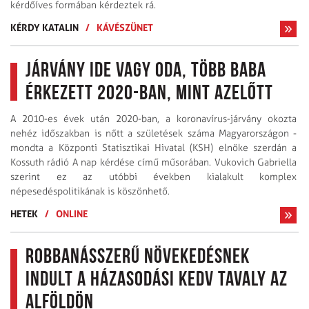
kérdőíves formában kérdeztek rá.
KÉRDY KATALIN
/
KÁVÉSZÜNET
Járvány ide vagy oda, több baba
érkezett 2020-ban, mint azelőtt
A 2010-es évek után 2020-ban, a koronavírus-járvány okozta
nehéz időszakban is nőtt a születések száma Magyarországon -
mondta a Központi Statisztikai Hivatal (KSH) elnöke szerdán a
Kossuth rádió A nap kérdése című műsorában. Vukovich Gabriella
szerint ez az utóbbi években kialakult komplex
népesedéspolitikának is köszönhető.
HETEK
/
ONLINE
Robbanásszerű növekedésnek
indult a házasodási kedv tavaly az
Alföldön