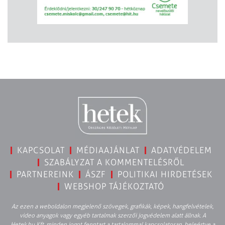
KAPCSOLAT
MÉDIAAJÁNLAT
ADATVÉDELEM
SZABÁLYZAT A KOMMENTELÉSRŐL
PARTNEREINK
ÁSZF
POLITIKAI HIRDETÉSEK
WEBSHOP TÁJÉKOZTATÓ
Az ezen a weboldalon megjelenő szövegek, grafikák, képek, hangfelvételek,
video anyagok vagy egyéb tartalmak szerzői jogvédelem alatt állnak. A
Hetek.hu Kft. minden jogot fenntart a tartalommal kapcsolatosan, beleértve a