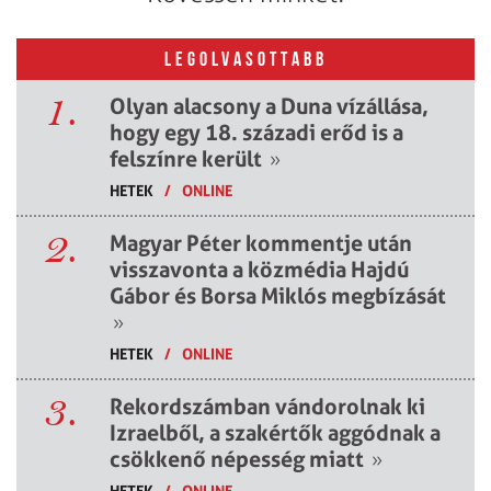
LEGOLVASOTTABB
1.
Olyan alacsony a Duna vízállása,
hogy egy 18. századi erőd is a
felszínre került
»
HETEK
/
ONLINE
2.
Magyar Péter kommentje után
visszavonta a közmédia Hajdú
Gábor és Borsa Miklós megbízását
»
HETEK
/
ONLINE
3.
Rekordszámban vándorolnak ki
Izraelből, a szakértők aggódnak a
csökkenő népesség miatt
»
HETEK
/
ONLINE