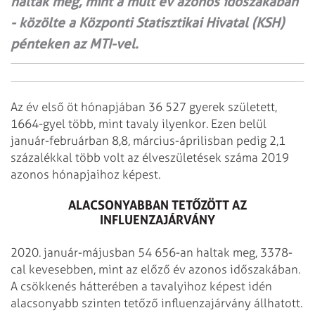
haltak meg, mint a múlt év azonos időszakában
- közölte a Központi Statisztikai Hivatal (KSH)
pénteken az MTI-vel.
Az év első öt hónapjában 36 527 gyerek született,
1664-gyel több, mint tavaly ilyenkor. Ezen belül
január-februárban 8,8, március-áprilisban pedig 2,1
százalékkal több volt az élveszületések száma 2019
azonos hónapjaihoz képest.
ALACSONYABBAN TETŐZÖTT AZ
INFLUENZAJÁRVÁNY
2020. január-májusban 54 656-an haltak meg, 3378-
cal kevesebben, mint az előző év azonos időszakában.
A csökkenés hátterében a tavalyihoz képest idén
alacsonyabb szinten tetőző influenzajárvány állhatott.