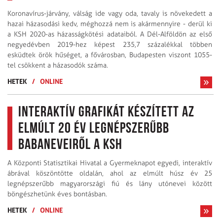
Koronavírus-járvány, válság ide vagy oda, tavaly is növekedett a
hazai házasodási kedv, méghozzá nem is akármennyire - derül ki
a KSH 2020-as házasságkötési adataiból. A Dél-Alföldön az első
negyedévben 2019-hez képest 235,7 százalékkal többen
esküdtek örök hűséget, a fővárosban, Budapesten viszont 1055-
tel csökkent a házasodók száma.
HETEK
/
ONLINE
Interaktív grafikát készített az
elmúlt 20 év legnépszerűbb
babaneveiről a KSH
A Központi Statisztikai Hivatal a Gyermeknapot egyedi, interaktív
ábrával köszöntötte oldalán, ahol az elmúlt húsz év 25
legnépszerűbb magyarországi fiú és lány utónevei között
böngészhetünk éves bontásban.
HETEK
/
ONLINE