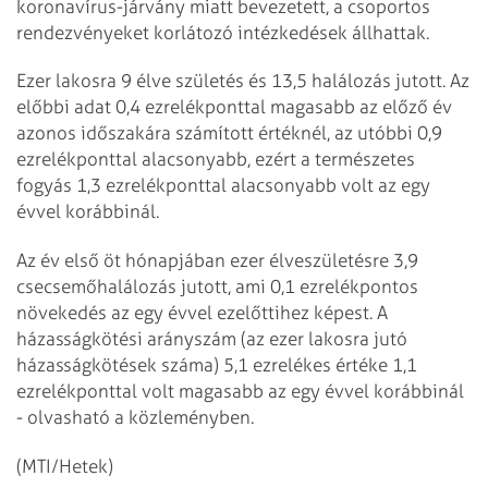
koronavírus-járvány miatt bevezetett, a csoportos
rendezvényeket korlátozó intézkedések állhattak.
Ezer lakosra 9 élve születés és 13,5 halálozás jutott. Az
előbbi adat 0,4 ezrelékponttal magasabb az előző év
azonos időszakára számított értéknél, az utóbbi 0,9
ezrelékponttal alacsonyabb, ezért a természetes
fogyás 1,3 ezrelékponttal alacsonyabb volt az egy
évvel korábbinál.
Az év első öt hónapjában ezer élveszületésre 3,9
csecsemőhalálozás jutott, ami 0,1 ezrelékpontos
növekedés az egy évvel ezelőttihez képest. A
házasságkötési arányszám (az ezer lakosra jutó
házasságkötések száma) 5,1 ezrelékes értéke 1,1
ezrelékponttal volt magasabb az egy évvel korábbinál
- olvasható a közleményben.
(MTI/Hetek)