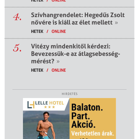
4.
Szívhangrendelet: Hegedűs Zsolt
nővére is kiáll az élet mellett
»
HETEK
/
ONLINE
5.
Vitézy mindenkitől kérdezi:
Bevezessük-e az átlagsebesség-
mérést?
»
HETEK
/
ONLINE
HIRDETÉS