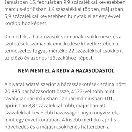
Januárban 15, februárban 9,9 százalékkal kevesebben,
március-áprilisban 1,4 százalékkal többen, májusban
3,9 százalékkal kevesebben hunytak el az egy évvel
korábbihoz képest.
Kiemelték, a halálozások számának csökkenése, és a
születések számának emelkedése következtében a
természetes fogyás mértéke 22 százalékkal csökkent
az előző év azonos időszakához képest.
NEM MENT EL A KEDV A HÁZASODÁSTÓL
A hivatal adatai szerint a házasságkötések száma nőtt:
20 885 pár házasodott össze, 4522-vel több mint
tavaly január-májusban. Január-márciusban 101,
áprilisban 8,8 százalékkal több, májusban 30
százalékkal kevesebb házasságot anyakönyveztek,
mint egy évvel korábban. A kisebb mértékű áprilisi
növekedés és a májusi csökkenés hátterében a