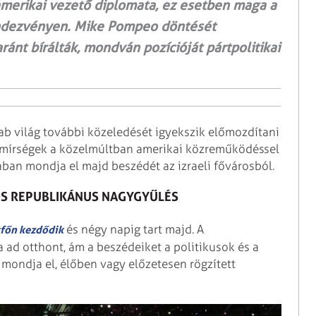
amerikai vezető diplomata, ez esetben maga a
rendezvényen. Mike Pompeo döntését
ánt bírálták, mondván pozícióját pártpolitikai
rab világ további közeledését igyekszik előmozdítani
b Emírségek a közelmúltban amerikai közreműködéssel
ában mondja el majd beszédét az izraeli fővárosból.
OS REPUBLIKÁNUS NAGYGYŰLÉS
és négy napig tart majd. A
főn kezdődik
 ad otthont, ám a beszédeiket a politikusok és a
mondja el, élőben vagy előzetesen rögzített