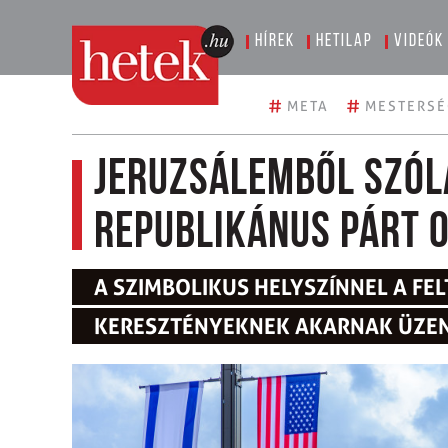
Hírek
Hetilap
Videók
#
#
META
MESTERSÉ
Jeruzsálemből szól
Republikánus Párt 
A SZIMBOLIKUS HELYSZÍNNEL A FE
KERESZTÉNYEKNEK AKARNAK ÜZE