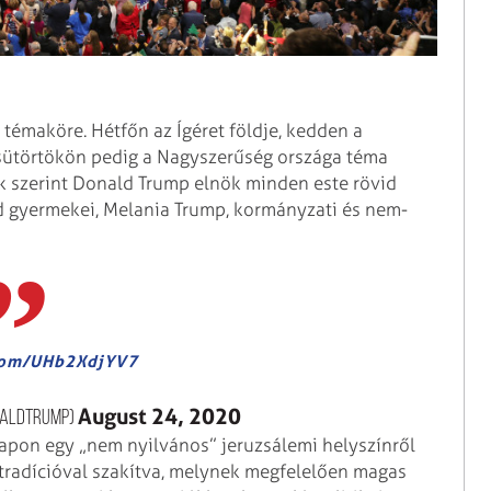
émaköre. Hétfőn az Ígéret földje, kedden a
csütörtökön pedig a Nagyszerűség országa téma
k szerint Donald Trump elnök minden este rövid
 gyermekei, Melania Trump, kormányzati és nem-
.com/UHb2XdjYV7
August 24, 2020
naldTrump)
apon egy „nem nyilvános” jeruzsálemi helyszínről
s tradícióval szakítva, melynek megfelelően magas