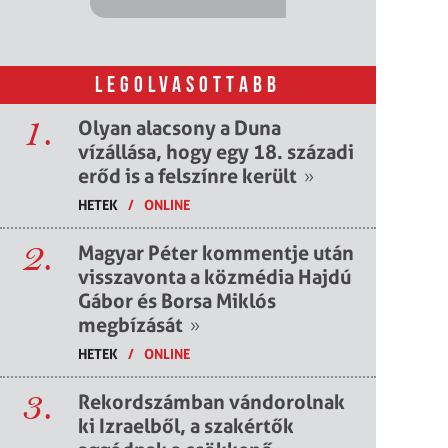
LEGOLVASOTTABB
1.
Olyan alacsony a Duna
vízállása, hogy egy 18. századi
erőd is a felszínre került
»
HETEK
/
ONLINE
2.
Magyar Péter kommentje után
visszavonta a közmédia Hajdú
Gábor és Borsa Miklós
megbízását
»
HETEK
/
ONLINE
3.
Rekordszámban vándorolnak
ki Izraelből, a szakértők