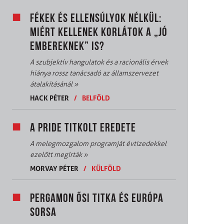
FÉKEK ÉS ELLENSÚLYOK NÉLKÜL:
MIÉRT KELLENEK KORLÁTOK A „JÓ
EMBEREKNEK” IS?
A szubjektív hangulatok és a racionális érvek
hiánya rossz tanácsadó az államszervezet
átalakításánál
»
HACK PÉTER
/
BELFÖLD
A PRIDE TITKOLT EREDETE
A melegmozgalom programját évtizedekkel
ezelőtt megírták
»
MORVAY PÉTER
/
KÜLFÖLD
PERGAMON ŐSI TITKA ÉS EURÓPA
SORSA