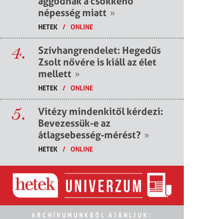
aggódnak a csökkenő
népesség miatt
»
HETEK
/
ONLINE
4.
Szívhangrendelet: Hegedűs
Zsolt nővére is kiáll az élet
mellett
»
HETEK
/
ONLINE
5.
Vitézy mindenkitől kérdezi:
Bevezessük-e az
átlagsebesség-mérést?
»
HETEK
/
ONLINE
ARCHÍVUMUNKBÓL AJÁNLJUK: