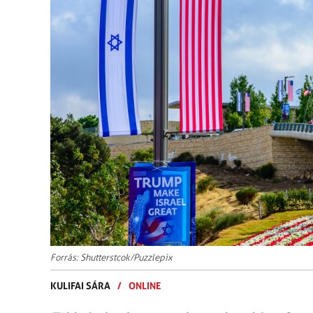
Forrás: Shutterstcok/Puzzlepix
KULIFAI SÁRA
/
ONLINE