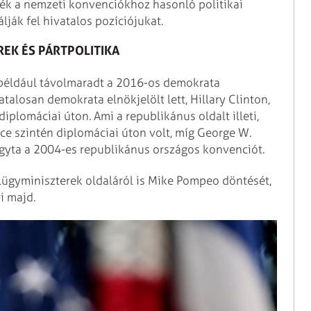
ték a nemzeti konvenciókhoz hasonló politikai
ják fel hivatalos pozíciójukat.
EK ÉS PÁRTPOLITIKA
 például távolmaradt a 2016-os demokrata
alosan demokrata elnökjelölt lett, Hillary Clinton,
diplomáciai úton. Ami a republikánus oldalt illeti,
e szintén diplomáciai úton volt, míg George W.
agyta a 2004-es republikánus országos konvenciót.
ülügyminiszterek oldaláról is Mike Pompeo döntését,
i majd.