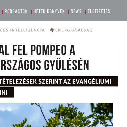
Podcastok
Hetek könyvek
News
Előfizetés
#
GES INTELLIGENCIA
ENERGIAVÁLSÁG
al fel Pompeo a
országos gyűlésén
LTÉTELEZÉSEK SZERINT AZ EVANGÉLIUMI
NNI