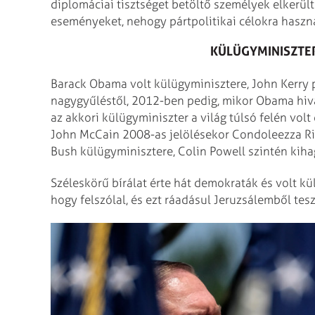
diplomáciai tisztséget betöltő személyek elkerül
eseményeket, nehogy pártpolitikai célokra használ
KÜLÜGYMINISZTER
Barack Obama volt külügyminisztere, John Kerry
nagygyűléstől, 2012-ben pedig, mikor Obama hivat
az akkori külügyminiszter a világ túlsó felén volt 
John McCain 2008-as jelölésekor Condoleezza Ric
Bush külügyminisztere, Colin Powell szintén kih
Széleskörű bírálat érte hát demokraták és volt k
hogy felszólal, és ezt ráadásul Jeruzsálemből tesz