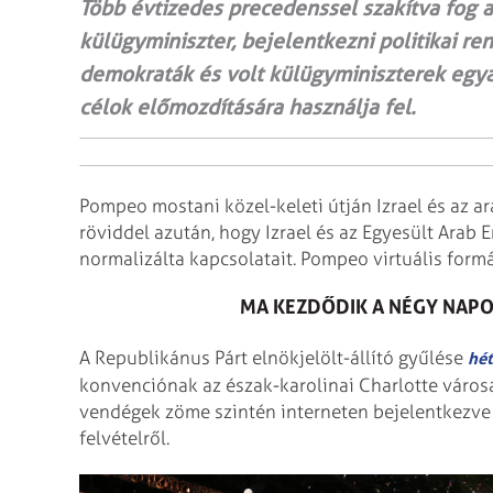
Több évtizedes precedenssel szakítva fog 
külügyminiszter, bejelentkezni politikai 
demokraták és volt külügyminiszterek egyar
célok előmozdítására használja fel.
Pompeo mostani közel-keleti útján Izrael és az a
röviddel azután, hogy Izrael és az Egyesült Ara
normalizálta kapcsolatait. Pompeo virtuális form
MA KEZDŐDIK A NÉGY NAP
A Republikánus Párt elnökjelölt-állító gyűlése
hét
konvenciónak az észak-karolinai Charlotte városa
vendégek zöme szintén interneten bejelentkezve 
felvételről.