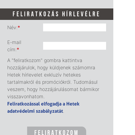
FELIRATKOZÁS HÍRLEVÉLRE
Név:
*
E-mail
cím:
*
A "feliratkozom" gombra kattintva
hozzájárulok, hogy küldjenek számomra
Hetek hírlevelet exkluzív hetekes
tartalmakról és promóciókról. Tudomásul
veszem, hogy hozzájárulásomat bármikor
visszavonhatom.
Feliratkozással elfogadja a Hetek
adatvédelmi szabályzatát
.