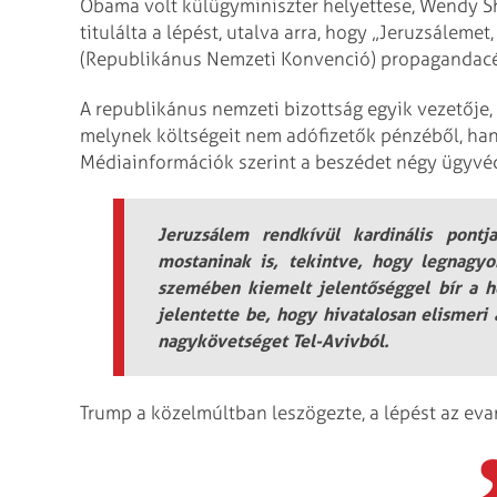
Obama volt külügyminiszter helyettese, Wendy S
titulálta a lépést, utalva arra, hogy „Jeruzsálem
(Republikánus Nemzeti Konvenció) propagandacél
A republikánus nemzeti bizottság egyik vezetőj
melynek költségeit nem adófizetők pénzéből, hane
Médiainformációk szerint a beszédet négy ügyvé
Jeruzsálem rendkívül kardinális pon
mostaninak is, tekintve, hogy legnagy
szemében kiemelt jelentőséggel bír a 
jelentette be, hogy hivatalosan elismeri a
nagykövetséget Tel-Avivból.
Trump a közelmúltban leszögezte, a lépést az ev