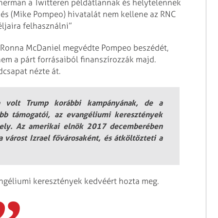
herman a Twitteren példátlannak és helytelennek
et, és (Mike Pompeo) hivatalát nem kellene az RNC
jaira felhasználni”
e, Ronna McDaniel megvédte Pompeo beszédét,
m a párt forrásaiból finanszírozzák majd.
dcsapat nézte át.
tja volt Trump korábbi kampányának, de a
obb támogatói, az evangéliumi keresztények
hely. Az amerikai elnök 2017 decemberében
 várost Izrael fővárosaként, és átköltözteti a
angéliumi keresztények kedvéért hozta meg.