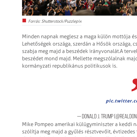
Forrás: Shutterstock/Puzzlepix
Minden napnak meglesz a maga külön mottója és t
Lehetőségek országa, szerdán a Hősök országa, 
szabja meg majd a beszédek irányvonalát.A terve
beszédet mond majd. Mellette megszólalnak majd
kormányzati republikánus politikusok is.
pic.twitter
— Donald J. Trump (@realDo
Mike Pompeo amerikai külügyminiszter a keddi n
szólítja meg majd a gyűlés résztvevőit, évtizede