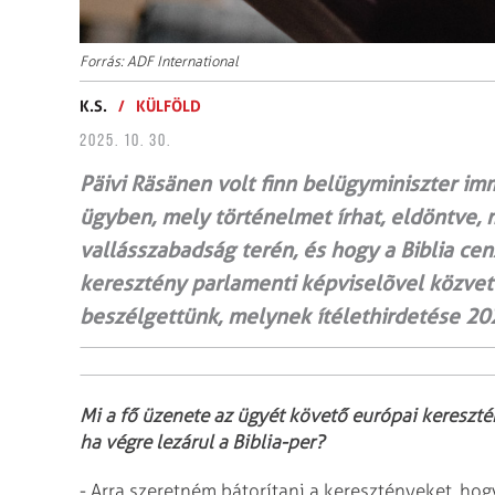
Forrás: ADF International
K.S.
/
KÜLFÖLD
2025. 10. 30.
Päivi Räsänen volt finn belügyminiszter imm
ügyben, mely történelmet írhat, eldöntve, 
vallásszabadság terén, és hogy a Biblia cen
keresztény parlamenti képviselõvel közvetl
beszélgettünk, melynek ítélethirdetése 20
Mi a fő üzenete az ügyét követő európai kereszté
ha végre lezárul a Biblia-per?
- Arra szeretném bátorítani a keresztényeket, hog