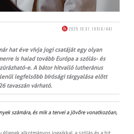
2025.10.31. (XXIX/44)
ár hat éve vívja jogi csatáját egy olyan
merre is halad tovább Európa a szólás- és
zúrázható-e. A bátor hitvalló lutheránus
enül legfelsõbb bírósági tárgyalása elõtt
26 tavaszán várható.
nyek számára, és mik a tervei a jövőre vonatkozóan,
y éljenek alkotmányos jogaikkal, a szólás és a hit