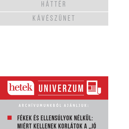
HÁTTÉR
KÁVÉSZÜNET
ARCHÍVUMUNKBÓL AJÁNLJUK:
FÉKEK ÉS ELLENSÚLYOK NÉLKÜL:
MIÉRT KELLENEK KORLÁTOK A „JÓ