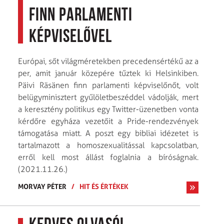
finn parlamenti
képviselővel
Európai, sőt világméretekben precedensértékű az a
per, amit január közepére tűztek ki Helsinkiben.
Päivi Räsänen finn parlamenti képviselőnőt, volt
belügyminisztert gyűlöletbeszéddel vádolják, mert
a keresztény politikus egy Twitter-üzenetben vonta
kérdőre egyháza vezetőit a Pride-rendezvények
támogatása miatt. A poszt egy bibliai idézetet is
tartalmazott a homoszexualitással kapcsolatban,
erről kell most állást foglalnia a bíróságnak.
(2021.11.26.)
MORVAY PÉTER
/
HIT ÉS ÉRTÉKEK