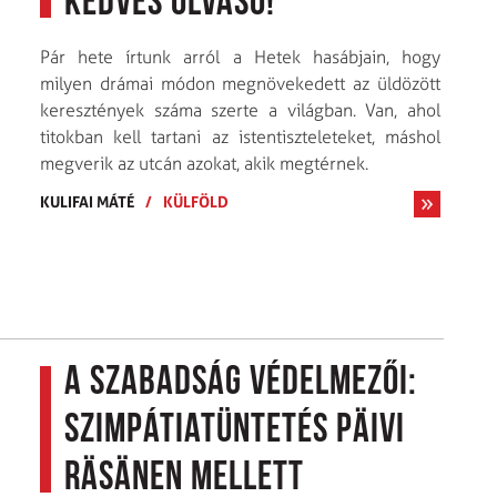
Kedves Olvasó!
Pár hete írtunk arról a Hetek hasábjain, hogy
milyen drámai módon megnövekedett az üldözött
keresztények száma szerte a világban. Van, ahol
titokban kell tartani az istentiszteleteket, máshol
megverik az utcán azokat, akik megtérnek.
KULIFAI MÁTÉ
/
KÜLFÖLD
A szabadság védelmezői:
Szimpátiatüntetés Päivi
Räsänen mellett