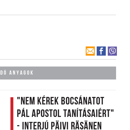
ÓDÓ ANYAGOK
"Nem kérek bocsánatot
Pál apostol tanításaiért"
- Interjú Päivi Räsänen