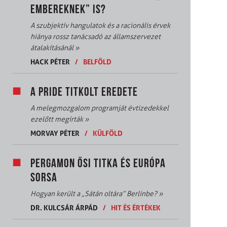
EMBEREKNEK” IS?
A szubjektív hangulatok és a racionális érvek
hiánya rossz tanácsadó az államszervezet
átalakításánál
»
HACK PÉTER
/
BELFÖLD
A PRIDE TITKOLT EREDETE
A melegmozgalom programját évtizedekkel
ezelőtt megírták
»
MORVAY PÉTER
/
KÜLFÖLD
PERGAMON ŐSI TITKA ÉS EURÓPA
SORSA
Hogyan került a „Sátán oltára” Berlinbe?
»
DR. KULCSÁR ÁRPÁD
/
HIT ÉS ÉRTÉKEK