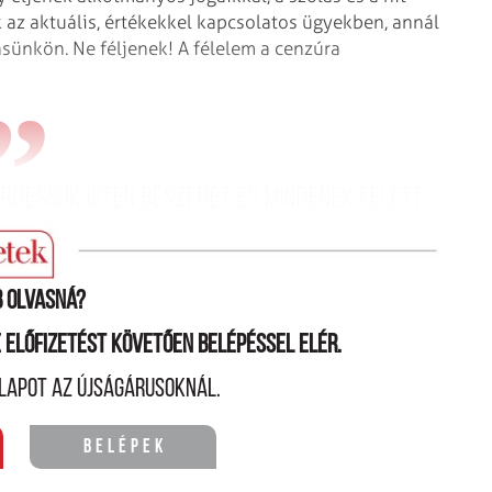
z aktuális, értékekkel kapcsolatos ügyekben, annál
sünkön. Ne féljenek! A félelem a cenzúra
irdessük Isten beszédét és mindenek felett
us evangéliumát!
 olvasná?
ne előfizetést követően belépéssel elér.
lapot az újságárusoknál.
Belépek