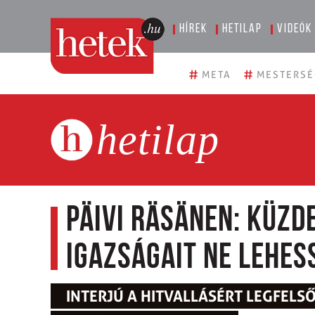
Hírek
Hetilap
Videók
#
#
META
MESTERSÉ
hetilap
Päivi Räsänen: Küzde
igazságait ne lehes
INTERJÚ A HITVALLÁSÉRT LEGFELSŐ