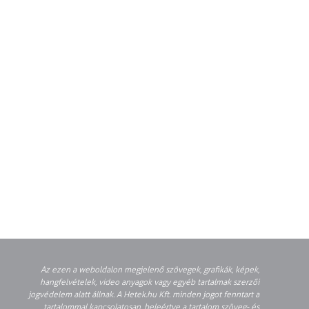
Az ezen a weboldalon megjelenő szövegek, grafikák, képek,
hangfelvételek, video anyagok vagy egyéb tartalmak szerzői
jogvédelem alatt állnak. A Hetek.hu Kft. minden jogot fenntart a
tartalommal kapcsolatosan, beleértve a tartalom szöveg- és