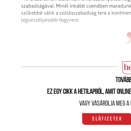
szabadságával. Minél inkább csendben maradunk a
szűkebbé válik a szólásszabadság tere a kontinen
legveszélyesebb fegyvere.
Most van az ideje annak, hogy bátran h
Jézus Kriszt
Tovább
Ez egy cikk a hetilapból, amit onli
Vagy vásárolja meg a 
Előfizetek