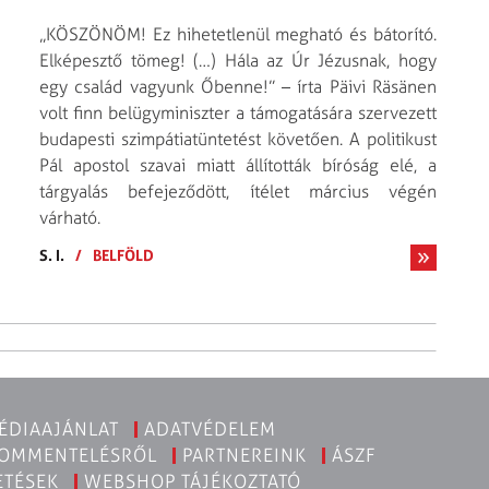
„KÖSZÖNÖM! Ez hihetetlenül megható és bátorító.
Elképesztő tömeg! (…) Hála az Úr Jézusnak, hogy
egy család vagyunk Őbenne!” – írta Päivi Räsänen
volt finn belügyminiszter a támogatására szervezett
budapesti szimpátiatüntetést követően. A politikust
Pál apostol szavai miatt állították bíróság elé, a
tárgyalás befejeződött, ítélet március végén
várható.
S. I.
/
BELFÖLD
ÉDIAAJÁNLAT
ADATVÉDELEM
KOMMENTELÉSRŐL
PARTNEREINK
ÁSZF
ETÉSEK
WEBSHOP TÁJÉKOZTATÓ