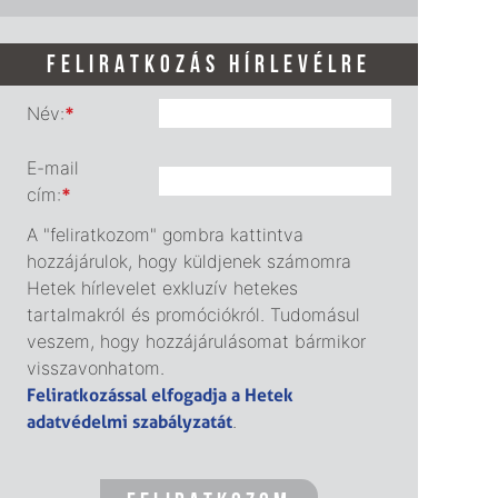
FELIRATKOZÁS HÍRLEVÉLRE
Név:
*
E-mail
cím:
*
A "feliratkozom" gombra kattintva
hozzájárulok, hogy küldjenek számomra
Hetek hírlevelet exkluzív hetekes
tartalmakról és promóciókról. Tudomásul
veszem, hogy hozzájárulásomat bármikor
visszavonhatom.
Feliratkozással elfogadja a Hetek
adatvédelmi szabályzatát
.