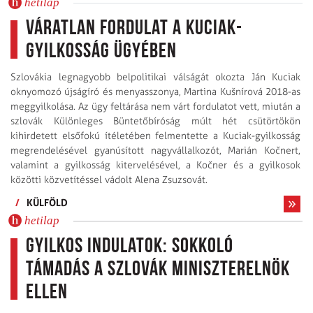
hetilap
Váratlan fordulat a Kuciak-
gyilkosság ügyében
Szlovákia legnagyobb belpolitikai válságát okozta Ján Kuciak
oknyomozó újságíró és menyasszonya, Martina Kušnírová 2018-as
meggyilkolása. Az ügy feltárása nem várt fordulatot vett, miután a
szlovák Különleges Büntetőbíróság múlt hét csütörtökön
kihirdetett elsőfokú ítéletében felmentette a Kuciak-gyilkosság
megrendelésével gyanúsított nagyvállalkozót, Marián Kočnert,
valamint a gyilkosság kitervelésével, a Kočner és a gyilkosok
közötti közvetítéssel vádolt Alena Zsuzsovát.
/
KÜLFÖLD
hetilap
Gyilkos indulatok: Sokkoló
támadás a szlovák miniszterelnök
ellen