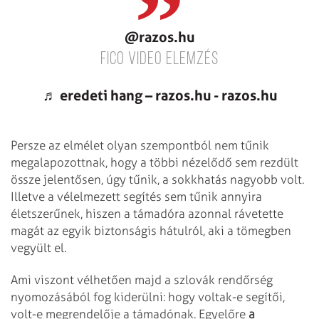
@razos.hu
fico video elemzés
♬ eredeti hang – razos.hu - razos.hu
Persze az elmélet olyan szempontból nem tűnik
megalapozottnak, hogy a többi nézelődő sem rezdült
össze jelentősen, úgy tűnik, a sokkhatás nagyobb volt.
Illetve a vélelmezett segítés sem tűnik annyira
életszerűnek, hiszen a támadóra azonnal rávetette
magát az egyik biztonságis hátulról, aki a tömegben
vegyült el.
Ami viszont vélhetően majd a szlovák rendőrség
nyomozásából fog kiderülni: hogy voltak-e segítői,
volt-e megrendelője a támadónak. Egyelőre
a