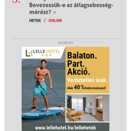
Bevezessük-e az átlagsebesség-
mérést?
»
HETEK
/
ONLINE
HIRDETÉS