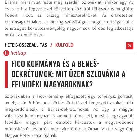
Drámai merénylet rázta meg szerdán Szlovákiát, amikor egy 71
éves férfi a fegyverével közvetlen közelről többször is meglőtte
Robert Ficót, az ország miniszterelnökét. Az érthetetlen
biztonsági hibáktól az ország szélsőséges megosztottságán át a
lehetséges következményekig nagyon sok kérdés foglalkoztatja
most az embereket.
HETEK-ÖSSZEÁLLÍTÁS
/
KÜLFÖLD
hetilap
Fico kormánya és a Beneš-
dekrétumok: mit üzen Szlovákia a
felvidéki magyaroknak?
Szlovákiában a Fico-kormány elfogadott egy törvényszigorítást,
amely akár 6 hónapos börtönbüntetéssel fenyegeti azokat, akik
megkérdőjelezik a Beneš-dekrétumokat. Az ügy a magyar
választási kampányban is kiemelt téma lett, most a legnagyobb
felvidéki magyar párt elnökét kérdeztük a magyarellenes
módosításról, és arról, mennyire örülnek Orbán Viktor vagy épp
Magyar Péter reakciójának.