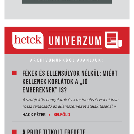
ARCHÍVUMUNKBÓL AJÁNLJUK:
FÉKEK ÉS ELLENSÚLYOK NÉLKÜL: MIÉRT
KELLENEK KORLÁTOK A „JÓ
EMBEREKNEK” IS?
A szubjektív hangulatok és a racionális érvek hiánya
rossz tanácsadó az államszervezet átalakításánál
»
HACK PÉTER
/
BELFÖLD
A PRIDE TITKOLT EREDETE