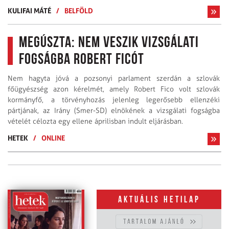
KULIFAI MÁTÉ
/
BELFÖLD
Megúszta: nem veszik vizsgálati
fogságba Robert Ficót
Nem hagyta jóvá a pozsonyi parlament szerdán a szlovák
főügyészség azon kérelmét, amely Robert Fico volt szlovák
kormányfő, a törvényhozás jelenleg legerősebb ellenzéki
pártjának, az Irány (Smer-SD) elnökének a vizsgálati fogságba
vételét célozta egy ellene áprilisban indult eljárásban.
HETEK
/
ONLINE
Aktuális hetilap