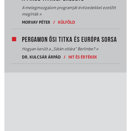
A melegmozgalom programját évtizedekkel ezelőtt
megírták
»
MORVAY PÉTER
/
KÜLFÖLD
PERGAMON ŐSI TITKA ÉS EURÓPA SORSA
Hogyan került a „Sátán oltára” Berlinbe?
»
DR. KULCSÁR ÁRPÁD
/
HIT ÉS ÉRTÉKEK