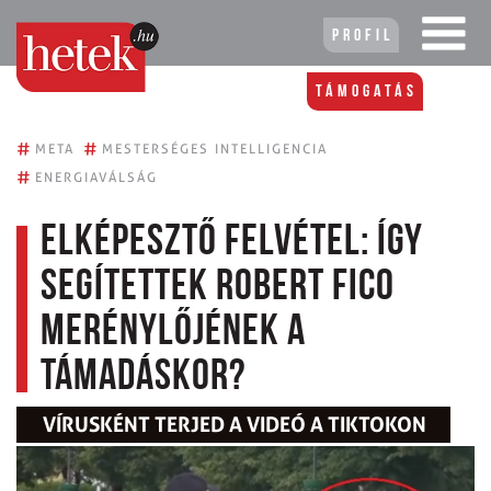
Profil
Támogatás
#
#
META
MESTERSÉGES INTELLIGENCIA
#
ENERGIAVÁLSÁG
Elképesztő felvétel: így
segítettek Robert Fico
merénylőjének a
támadáskor?
VÍRUSKÉNT TERJED A VIDEÓ A TIKTOKON