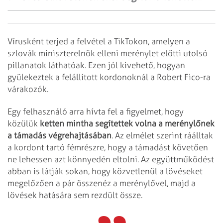
Vírusként terjed a felvétel a TikTokon, amelyen a
szlovák miniszterelnök elleni merénylet előtti utolsó
pillanatok láthatóak. Ezen jól kivehető, hogyan
gyülekeztek a felállított kordonoknál a Robert Fico-ra
várakozók.
Egy felhasználó arra hívta fel a figyelmet, hogy
közülük
ketten mintha segítettek volna a merénylőnek
a támadás végrehajtásában
. Az elmélet szerint ráálltak
a kordont tartó fémrészre, hogy a támadást követően
ne lehessen azt könnyedén eltolni. Az együttműködést
abban is látják sokan, hogy közvetlenül a lövéseket
megelőzően a pár összenéz a merénylővel, majd a
lövések hatására sem rezdült össze.