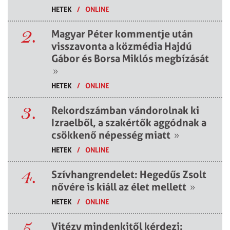
HETEK
/
ONLINE
2.
Magyar Péter kommentje után
visszavonta a közmédia Hajdú
Gábor és Borsa Miklós megbízását
»
HETEK
/
ONLINE
3.
Rekordszámban vándorolnak ki
Izraelből, a szakértők aggódnak a
csökkenő népesség miatt
»
HETEK
/
ONLINE
4.
Szívhangrendelet: Hegedűs Zsolt
nővére is kiáll az élet mellett
»
HETEK
/
ONLINE
5.
Vitézy mindenkitől kérdezi: