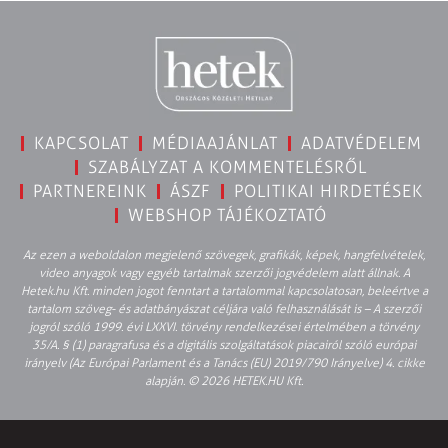
KAPCSOLAT
MÉDIAAJÁNLAT
ADATVÉDELEM
SZABÁLYZAT A KOMMENTELÉSRŐL
PARTNEREINK
ÁSZF
POLITIKAI HIRDETÉSEK
WEBSHOP TÁJÉKOZTATÓ
Az ezen a weboldalon megjelenő szövegek, grafikák, képek, hangfelvételek,
video anyagok vagy egyéb tartalmak szerzői jogvédelem alatt állnak. A
Hetek.hu Kft. minden jogot fenntart a tartalommal kapcsolatosan, beleértve a
tartalom szöveg- és adatbányászat céljára való felhasználását is – A szerzői
jogról szóló 1999. évi LXXVI. törvény rendelkezései értelmében a törvény
35/A. § (1) paragrafusa és a digitális szolgáltatások piacairól szóló európai
irányelv (Az Európai Parlament és a Tanács (EU) 2019/790 Irányelve) 4. cikke
alapján. © 2026 HETEK.HU Kft.