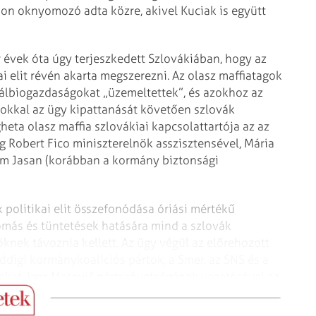
on oknyomozó adta közre, akivel Kuciak is együtt
ár évek óta úgy terjeszkedett Szlovákiában, hogy az
i elit révén akarta megszerezni. Az olasz maffiatagok
l álbiogazdaságokat „üzemeltettek”, és azokhoz az
okkal az ügy kipattanását követően szlovák
heta olasz maffia szlovákiai kapcsolattartója az az
 Robert Fico miniszterelnök asszisztensével, Mária
iam Jasan (korábban a kormány biztonsági
k politikai elit összefonódása óriási mértékű
omás és tüntetések hatására mind a szlovák
knek távoznia kellett. Az ügy végül az előrehozott
ddigi kormánykoalíciós pártok, a Smer, az SNS és a
okat, Igor Matovič pártszövetségének vezetésével az