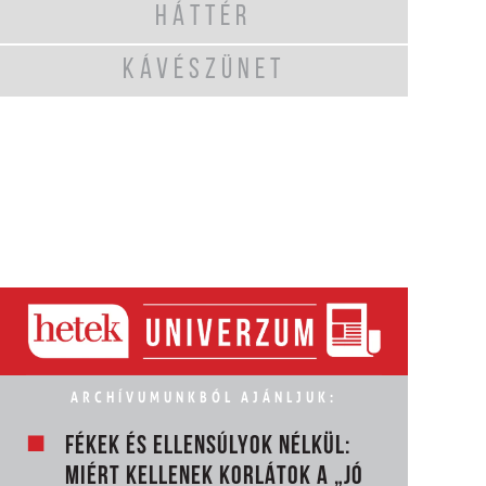
HÁTTÉR
KÁVÉSZÜNET
ARCHÍVUMUNKBÓL AJÁNLJUK:
FÉKEK ÉS ELLENSÚLYOK NÉLKÜL:
MIÉRT KELLENEK KORLÁTOK A „JÓ