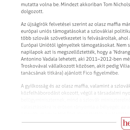
mutatta volna be. Mindezt akkoriban Tom Nichols
dolgozott.
Az újságírók felvetései szerint az olasz maffia m
európai uniós támogatásokat a szlovákiai politika
több szlovák szövetkezetet is felvásároltak, aho
Európai Uniótól igényeltek támogatásokat. Nem s
napilapok azt is megszellőztették, hogy a ‘Ndran­g
Antonino Vadala lehetett, aki 2011–2012-ben még
Troskovával vállalkozott közösen, akit pedig Vil
tanácsának titkára) ajánlott Fico figyelmébe.
A gyilkosság és az olasz maffia, valamint a szlová
közfelháborodást okozott, végül a társadalmi ny
belügyminiszternek, mind a szlovák miniszterelnö
választásokra is erősen rányomta a bélyegét: az a
szlovák–magyar Híd Párt elvesztették a választás
ellenzék alakíthatott kormányt.