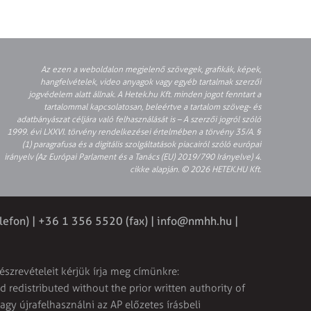
Az ezen a weboldalon megjelenő szövegek, grafikák, képek,
hangfelvételek, video anyagok vagy egyéb tartalmak szerzői
jogvédelem alatt állnak. A Hetek.hu Kft. minden jogot fenntart a
tartalommal kapcsolatosan, beleértve a tartalom szöveg- és
adatbányászat céljára való felhasználását is – A szerzői jogról szóló
1999. évi LXXVI. törvény rendelkezései értelmében a törvény 35/A. §
(1) paragrafusa és a digitális szolgáltatások piacairól szóló európai
irányelv (Az Európai Parlament és a Tanács (EU) 2019/790 Irányelve) 4.
cikke alapján. © 2026 HETEK.HU Kft.
lefon) | +36 1 356 5520 (fax) |
info@nmhh.hu
|
észrevételeit kérjük írja meg címünkre:
 redistributed without the prior written authority of
vagy újrafelhasználni az AP előzetes írásbeli