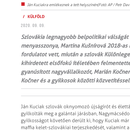
Ján Kuciakra emlékeznek a tett helyszínén(Fotó: AP / Petr Dav
/
KÜLFÖLD
2020. 09. 09.
Szlovákia legnagyobb belpolitikai válságát
menyasszonya, Martina Kušnírová 2018-as m
fordulatot vett, miután a szlovák Különleg
kihirdetett elsőfokú ítéletében felmentet
gyanúsított nagyvállalkozót, Marián Kočnert
Kočner és a gyilkosok közötti közvetítésse
Ján Kuciak szlovák oknyomozó újságírót és élettá
gyilkolták meg a galántai járásban, Nagymácsédo
gyilkosságot követően derült ki, hogy Kuciak már
maffia kelet-szlovákiai terjeszkedését, valamint a