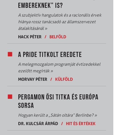
EMBEREKNEK” IS?
A szubjektív hangulatok és a racionális érvek
hiánya rossz tanácsadó az államszervezet
átalakításánál
»
HACK PÉTER
/
BELFÖLD
A PRIDE TITKOLT EREDETE
A melegmozgalom programját évtizedekkel
ezelőtt megírták
»
MORVAY PÉTER
/
KÜLFÖLD
PERGAMON ŐSI TITKA ÉS EURÓPA
SORSA
Hogyan került a „Sátán oltára” Berlinbe?
»
DR. KULCSÁR ÁRPÁD
/
HIT ÉS ÉRTÉKEK