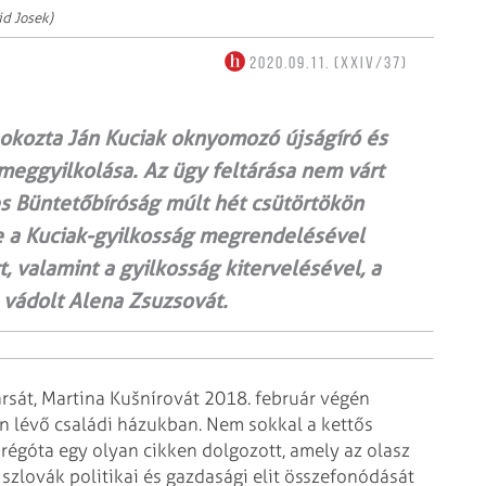
id Josek)
2020.09.11. (XXIV/37)
 okozta Ján Kuciak oknyomozó újságíró és
eggyilkolása. Az ügy feltárása nem várt
es Büntetőbíróság múlt hét csütörtökön
te a Kuciak-gyilkosság megrendelésével
, valamint a gyilkosság kitervelésével, a
l vádolt Alena Zsuzsovát.
rsát, Martina Kušnírovát 2018. február végén
n lévő családi házukban. Nem sokkal a kettős
 régóta egy olyan cikken dolgozott, amely az olasz
 szlovák politikai és gazdasági elit összefonódását