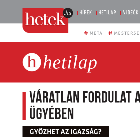
Hírek
Hetilap
Videók
#
#
META
MESTERSÉ
hetilap
Váratlan fordulat 
ügyében
GYŐZHET AZ IGAZSÁG?