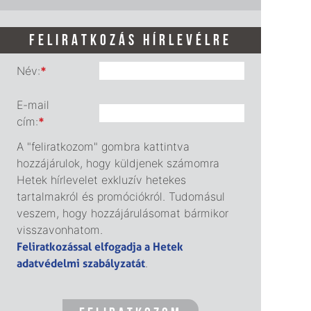
FELIRATKOZÁS HÍRLEVÉLRE
Név:
*
E-mail
cím:
*
A "feliratkozom" gombra kattintva
hozzájárulok, hogy küldjenek számomra
Hetek hírlevelet exkluzív hetekes
tartalmakról és promóciókról. Tudomásul
veszem, hogy hozzájárulásomat bármikor
visszavonhatom.
Feliratkozással elfogadja a Hetek
adatvédelmi szabályzatát
.