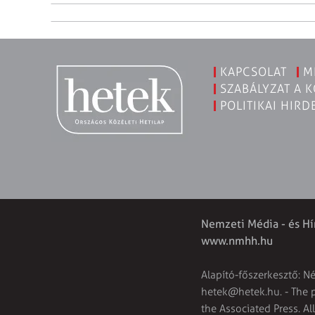
KAPCSOLAT
M
SZABÁLYZAT A 
POLITIKAI HIRD
Nemzeti Média - és Hí
www.nmhh.hu
Alapító-főszerkesztő: N
hetek@hetek.hu
. - The
the Associated Press. Al