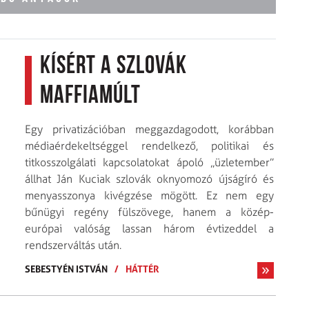
Kísért a szlovák
maffiamúlt
Egy privatizációban meggazdagodott, korábban
médiaérdekeltséggel rendelkező, politikai és
titkosszolgálati kapcsolatokat ápoló „üzletember”
állhat Ján Kuciak szlovák oknyomozó újságíró és
menyasszonya kivégzése mögött. Ez nem egy
bűnügyi regény fülszövege, hanem a közép-
európai valóság lassan három évtizeddel a
rendszerváltás után.
SEBESTYÉN ISTVÁN
/
HÁTTÉR