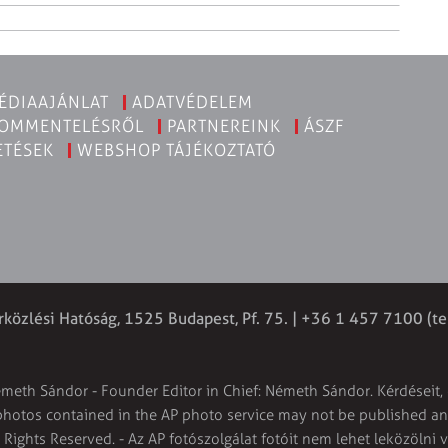
ÉDIAAJÁNLAT
ADATVÉDELEM
KOMMENTELÉSRŐL
PARTNEREINK
ÁSZF
ETÉSEK
WEBSHOP TÁJÉKOZTATÓ
rközlési Hatóság, 1525 Budapest, Pf. 75. | +36 1 457 7100 (te
émeth Sándor - Founder Editor in Chief: Németh Sándor. Kérdéseit, 
 photos contained in the AP photo service may not be published and
l Rights Reserved. - Az AP fotószolgálat fotóit nem lehet leközölni 