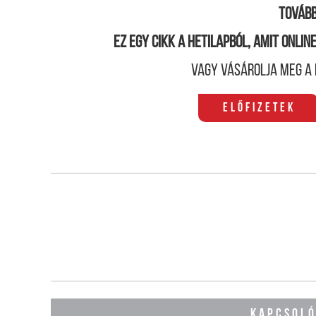
Tovább
Ez egy cikk a hetilapból, amit onli
Vagy vásárolja meg a 
Előfizetek
KAPCSOL