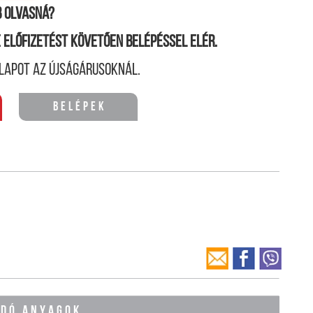
 olvasná?
ne előfizetést követően belépéssel elér.
lapot az újságárusoknál.
Belépek
ÓDÓ ANYAGOK