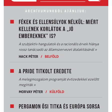
ARCHÍVUMUNKBÓL AJÁNLJUK:
FÉKEK ÉS ELLENSÚLYOK NÉLKÜL: MIÉRT
KELLENEK KORLÁTOK A „JÓ
EMBEREKNEK” IS?
A szubjektív hangulatok és a racionális érvek hiánya
rossz tanácsadó az államszervezet átalakításánál
»
HACK PÉTER
/
BELFÖLD
A PRIDE TITKOLT EREDETE
A melegmozgalom programját évtizedekkel ezelőtt
megírták
»
MORVAY PÉTER
/
KÜLFÖLD
PERGAMON ŐSI TITKA ÉS EURÓPA SORSA