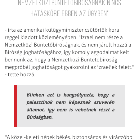
Nemzetközi Büntetőbíróságnak nincs
hatásköre ebben az ügyben"
- írta az amerikai külügyminiszter csütörtök kora
reggel kiadott közleményében. "Izrael nem része a
Nemzetközi Büntetőbíróságnak, és nem járult hozzá a
Bíróság joghatóságához, így komoly aggodalmat kelt
bennünk az, hogy a Nemzetközi Büntetőbíróság
megpróbál joghatóságot gyakorolni az izraeliek felett."
- tette hozzá.
Blinken azt is hangsúlyozta, hogy a
palesztinok nem képeznek szuverén
államot, így nem is vehetnek részt a
Bíróságban.
"A közel-keleti népek békés, biztonságos és virágzóbb