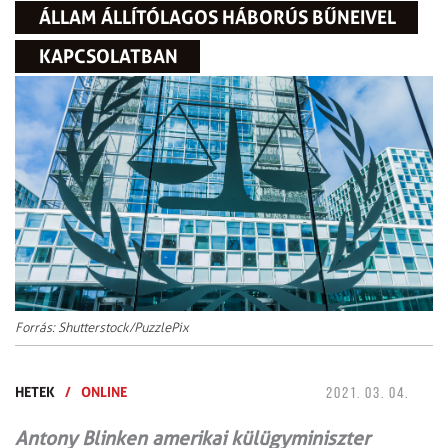
ÁLLAM ÁLLÍTÓLAGOS HÁBORÚS BŰNEIVEL
KAPCSOLATBAN
Forrás: Shutterstock/PuzzlePix
HETEK
/
ONLINE
2021. 03. 04.
Antony Blinken amerikai külügyminiszter