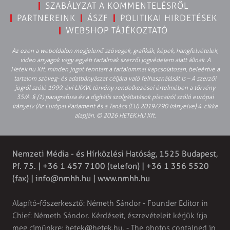
SZABÁLYZAT A KOMMENTELÉSRŐL
PARTNEREINK
ÁSZF
POLITIKAI HIRDETÉSEK
WEBSHOP TÁJÉKOZTATÓ
Az ezen a weboldalon megjelenő szövegek, grafikák, képek, hangfelvételek,
video anyagok vagy egyéb tartalmak szerzői jogvédelem alatt állnak. A
Hetek.hu Kft. minden jogot fenntart a tartalommal kapcsolatosan, beleértve a
tartalom szöveg- és adatbányászat céljára való felhasználását is – A szerzői
jogról szóló 1999. évi LXXVI. törvény rendelkezései értelmében a törvény
35/A. § (1) paragrafusa és a digitális szolgáltatások piacairól szóló európai
irányelv (Az Európai Parlament és a Tanács (EU) 2019/790 Irányelve) 4. cikke
alapján. © 2026 HETEK.HU Kft.
Nemzeti Média - és Hírközlési Hatóság, 1525 Budapest,
Pf. 75. | +36 1 457 7100 (telefon) | +36 1 356 5520
(fax) |
info@nmhh.hu
| www.nmhh.hu
Alapító-főszerkesztő: Németh Sándor - Founder Editor in
Chief: Németh Sándor. Kérdéseit, észrevételeit kérjük írja
meg címünkre:
hetek@hetek.hu
. - The photos contained in