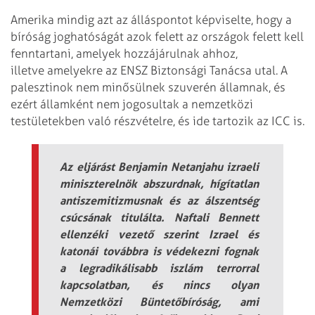
Amerika mindig azt az álláspontot képviselte, hogy a
bíróság joghatóságát azok felett az országok felett kell
fenntartani, amelyek hozzájárulnak ahhoz,
illetve amelyekre az ENSZ Biztonsági Tanácsa utal. A
palesztinok nem minősülnek szuverén államnak, és
ezért államként nem jogosultak a nemzetközi
testületekben való részvételre, és ide tartozik az ICC is.
Az eljárást Benjamin Netanjahu izraeli
miniszterelnök abszurdnak, hígítatlan
antiszemitizmusnak és az álszentség
csúcsának titulálta. Naftali Bennett
ellenzéki vezető szerint Izrael és
katonái továbbra is védekezni fognak
a legradikálisabb iszlám terrorral
kapcsolatban, és nincs olyan
Nemzetközi Büntetőbíróság, ami