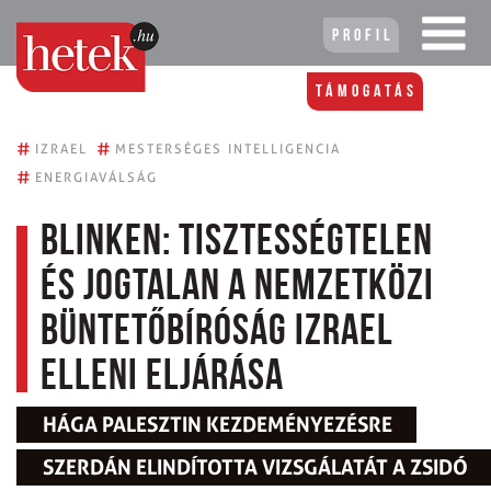
Profil
Támogatás
#
#
IZRAEL
MESTERSÉGES INTELLIGENCIA
#
ENERGIAVÁLSÁG
Blinken: tisztességtelen
és jogtalan a Nemzetközi
Büntetőbíróság Izrael
elleni eljárása
HÁGA PALESZTIN KEZDEMÉNYEZÉSRE
SZERDÁN ELINDÍTOTTA VIZSGÁLATÁT A ZSIDÓ