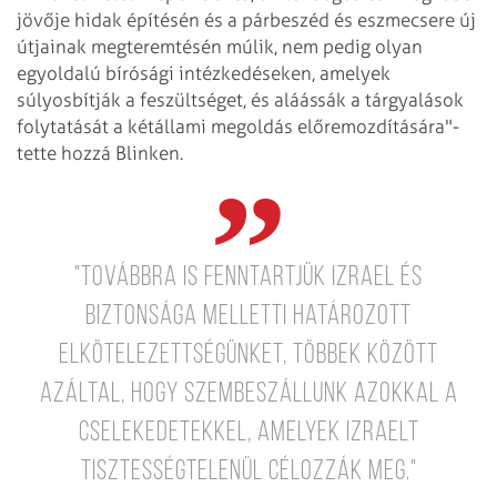
jövője hidak építésén és a párbeszéd és eszmecsere új
útjainak megteremtésén múlik, nem pedig olyan
egyoldalú bírósági intézkedéseken, amelyek
súlyosbítják a feszültséget, és aláássák a tárgyalások
folytatását a kétállami megoldás előremozdítására"-
tette hozzá Blinken.
"Továbbra is fenntartjük Izrael és
biztonsága melletti határozott
elkötelezettségünket, többek között
azáltal, hogy szembeszállunk azokkal a
cselekedetekkel, amelyek Izraelt
tisztességtelenül célozzák meg."