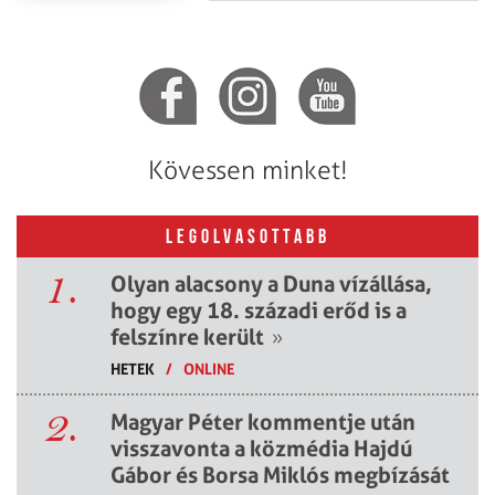
Kövessen minket!
LEGOLVASOTTABB
1.
Olyan alacsony a Duna vízállása,
hogy egy 18. századi erőd is a
felszínre került
»
HETEK
/
ONLINE
2.
Magyar Péter kommentje után
visszavonta a közmédia Hajdú
Gábor és Borsa Miklós megbízását