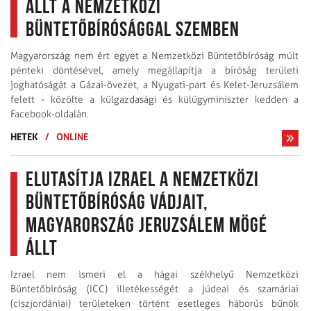
állt a Nemzetközi
Büntetőbírósággal szemben
Magyarország nem ért egyet a Nemzetközi Büntetőbíróság múlt
pénteki döntésével, amely megállapítja a bíróság területi
joghatóságát a Gázai-övezet, a Nyugati-part és Kelet-Jeruzsálem
felett - közölte a külgazdasági és külügyminiszter kedden a
Facebook-oldalán.
HETEK
/
ONLINE
Elutasítja Izrael a Nemzetközi
Büntetőbíróság vádjait,
Magyarország Jeruzsálem mögé
állt
Izrael nem ismeri el a hágai székhelyű Nemzetközi
Büntetőbíróság (ICC) illetékességét a júdeai és szamáriai
(ciszjordániai) területeken történt esetleges háborús bűnök