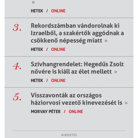
»
HETEK
/
ONLINE
3.
Rekordszámban vándorolnak ki
Izraelből, a szakértők aggódnak a
csökkenő népesség miatt
»
HETEK
/
ONLINE
4.
Szívhangrendelet: Hegedűs Zsolt
nővére is kiáll az élet mellett
»
HETEK
/
ONLINE
5.
Visszavonták az országos
háziorvosi vezető kinevezését is
»
MORVAY PÉTER
/
ONLINE
HIRDETÉS