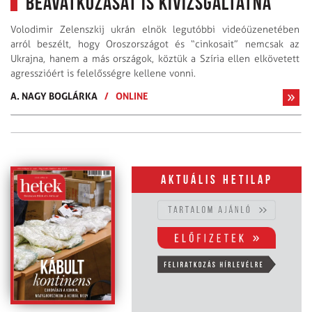
beavatkozását is kivizsgáltatná
Volodimir Zelenszkij ukrán elnök legutóbbi videóüzenetében
arról beszélt, hogy Oroszországot és “cinkosait” nemcsak az
Ukrajna, hanem a más országok, köztük a Szíria ellen elkövetett
agresszióért is felelősségre kellene vonni.
A. NAGY BOGLÁRKA
/
ONLINE
Aktuális hetilap