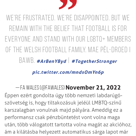
We’re frustrated. We’re disappointed.
But we
remain with the belief that football is for
everyone and stand with our LGBTQ+ members
of the Welsh football family.
Mae pêl-droed i
bawb.
|
#ArBenYByd
#TogetherStronger
pic.twitter.com/mndsOmYn6p
November 21, 2022
— FA WALES (@FAWales)
Éppen ezért gondolta úgy több nemzeti labdarúgó-
szövetség is, hogy tiltakozásuk jeléül LMBTQ-színű
karszalagban vonulnak majd pályára. Ameddig ez a
performansz csak pénzbüntetést vont volna maga
után, több válogatott tartotta volna magát az akcióhoz,
ám a kilátásba helyezett automatikus sárga lapot már