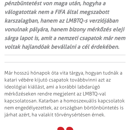
pénzbüntetést von maga után, hogyha a
válogatottak nem a FIFA által megszabott
karszalagban, hanem az LMBTQ-s verziójában
vonulnak pályára, hanem bizony mérkőzés eleji
sárga lapot is, amit a nemzeti csapatok már nem
voltak hajlandóak bevállalni a cél érdekében.
Már hosszú hónapok óta vita tárgya, hogyan tudnák a
katari vébére kijutó csapatok továbbvinni azt az
ideológiai kiállást, ami a korábbi labdarúgó
mérkőzéseken rendre megjelent az LMBTQ-val
kapcsolatosan. Katarban a homoszexuális kapcsolatok
nem engedélyezettek, az országban börtönbüntetés is
járhat azért, ha valakit törvénysértésen érnek.