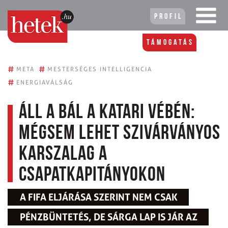
Profil
Támogatás
#
#
META
MESTERSÉGES INTELLIGENCIA
#
ENERGIAVÁLSÁG
Áll a bál a katari vébén:
mégsem lehet szivárványos
karszalag a
csapatkapitányokon
A FIFA ELJÁRÁSA SZERINT NEM CSAK
PÉNZBÜNTETÉS, DE SÁRGA LAP IS JÁR AZ