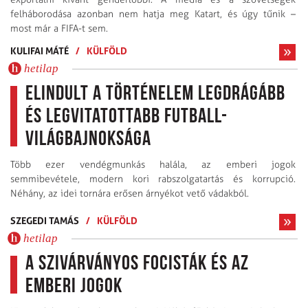
felháborodása azonban nem hatja meg Katart, és úgy tűnik –
most már a FIFA-t sem.
KULIFAI MÁTÉ
/
KÜLFÖLD
hetilap
Elindult a történelem legdrágább
és legvitatottabb futball-
világbajnoksága
Több ezer vendégmunkás halála, az emberi jogok
semmibevétele, modern kori rabszolgatartás és korrupció.
Néhány, az idei tornára erősen árnyékot vető vádakból.
SZEGEDI TAMÁS
/
KÜLFÖLD
hetilap
A szivárványos focisták és az
emberi jogok