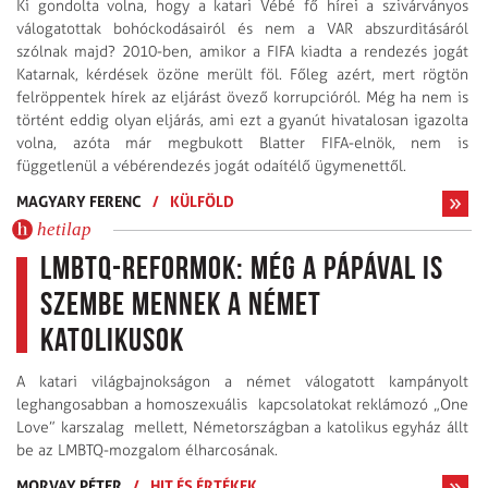
Ki gondolta volna, hogy a katari Vébé fő hírei a szivárványos
válogatottak bohóckodásairól és nem a VAR abszurditásáról
szólnak majd? 2010-ben, amikor a FIFA kiadta a rendezés jogát
Katarnak, kérdések özöne merült föl. Főleg azért, mert rögtön
felröppentek hírek az eljárást övező korrupcióról. Még ha nem is
történt eddig olyan eljárás, ami ezt a gyanút hivatalosan igazolta
volna, azóta már megbukott Blatter FIFA-elnök, nem is
függetlenül a vébérendezés jogát odaítélő ügymenettől.
MAGYARY FERENC
/
KÜLFÖLD
hetilap
LMBTQ-reformok: még a pápával is
szembe mennek a német
katolikusok
A katari világbajnokságon a német válogatott kampányolt
leghangosabban a homoszexuális kapcsolatokat reklámozó „One
Love” karszalag mellett, Németországban a katolikus egyház állt
be az LMBTQ-mozgalom élharcosának.
MORVAY PÉTER
/
HIT ÉS ÉRTÉKEK