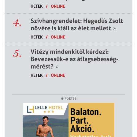
HETEK
/
ONLINE
4.
Szívhangrendelet: Hegedűs Zsolt
nővére is kiáll az élet mellett
»
HETEK
/
ONLINE
5.
Vitézy mindenkitől kérdezi:
Bevezessük-e az átlagsebesség-
mérést?
»
HETEK
/
ONLINE
HIRDETÉS