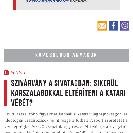
a
oldalon.
hetek.hu/elofizetes
KAPCSOLÓDÓ ANYAGOK
hetilap
Szivárvány a sivatagban: sikerül
karszalagokkal eltéríteni a katari
vébét?
Kis túlzással több figyelmet kapnak a katari világbajnokságon az
ideológiai csatározások, mint maga a futball. A sport szeretetét a
vendégségbe érkező csapatok egy részénél felülírja a nyugatról
exportálni kívánt genderlobbi. A média és a szövetségek