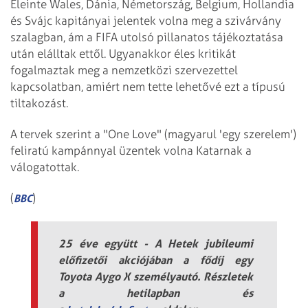
Eleinte Wales, Dánia, Németország, Belgium, Hollandia
és Svájc kapitányai jelentek volna meg a szivárvány
szalagban, ám a FIFA utolsó pillanatos tájékoztatása
után elálltak ettől. Ugyanakkor éles kritikát
fogalmaztak meg a nemzetközi szervezettel
kapcsolatban, amiért nem tette lehetővé ezt a típusú
tiltakozást.
A tervek szerint a "One Love" (magyarul 'egy szerelem')
feliratú kampánnyal üzentek volna Katarnak a
válogatottak.
(
)
BBC
25 éve együtt - A Hetek jubileumi
előfizetői akciójában a fődíj egy
Toyota Aygo X személyautó. Részletek
a hetilapban és