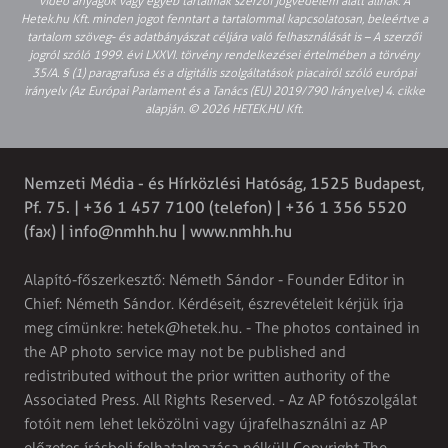
video anyagok vagy egyéb tartalmak szerzői jogvédelem alatt állnak. A
Hetek.hu Kft. minden jogot fenntart a tartalommal kapcsolatosan, beleértve a
tartalom szöveg- és adatbányászat céljára való felhasználását is – A szerzői
jogról szóló 1999. évi LXXVI. törvény rendelkezései értelmében a törvény
35/A. § (1) paragrafusa és a digitális szolgáltatások piacairól szóló európai
irányelv (Az Európai Parlament és a Tanács (EU) 2019/790 Irányelve) 4. cikke
alapján. © 2026 HETEK.HU Kft.
Nemzeti Média - és Hírközlési Hatóság, 1525 Budapest,
Pf. 75. | +36 1 457 7100 (telefon) | +36 1 356 5520
(fax) |
info@nmhh.hu
| www.nmhh.hu
Alapító-főszerkesztő: Németh Sándor - Founder Editor in
Chief: Németh Sándor. Kérdéseit, észrevételeit kérjük írja
meg címünkre:
hetek@hetek.hu
. - The photos contained in
the AP photo service may not be published and
redistributed without the prior written authority of the
Associated Press. All Rights Reserved. - Az AP fotószolgálat
fotóit nem lehet leközölni vagy újrafelhasználni az AP