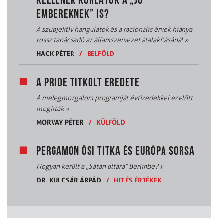
KELLENEK KORLÁTOK A „JÓ
EMBEREKNEK” IS?
A szubjektív hangulatok és a racionális érvek hiánya
rossz tanácsadó az államszervezet átalakításánál
»
HACK PÉTER
/
BELFÖLD
A PRIDE TITKOLT EREDETE
A melegmozgalom programját évtizedekkel ezelőtt
megírták
»
MORVAY PÉTER
/
KÜLFÖLD
PERGAMON ŐSI TITKA ÉS EURÓPA SORSA
Hogyan került a „Sátán oltára” Berlinbe?
»
DR. KULCSÁR ÁRPÁD
/
HIT ÉS ÉRTÉKEK