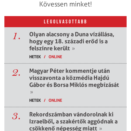
Kövessen minket!
LEGOLVASOTTABB
1.
Olyan alacsony a Duna vízállása,
hogy egy 18. századi erőd is a
felszínre került
»
HETEK
/
ONLINE
2.
Magyar Péter kommentje után
visszavonta a közmédia Hajdú
Gábor és Borsa Miklós megbízását
»
HETEK
/
ONLINE
3.
Rekordszámban vándorolnak ki
Izraelből, a szakértők aggódnak a
csökkenő népesség miatt
»