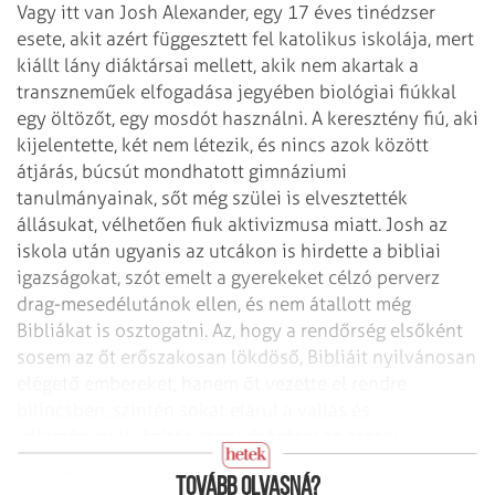
Vagy itt van Josh Alexander, egy 17 éves tiné­dzser
esete, akit azért függesztett fel katolikus iskolája, mert
kiállt lány diáktársai mellett, akik nem akartak a
transzneműek elfogadása jegyé­ben biológiai fiúkkal
egy öltözőt, egy mosdót használni. A keresztény fiú, aki
kijelentette, két nem létezik, és nincs azok között
átjárás, búcsút mondhatott gimnáziumi
tanulmányainak, sőt még szülei is elvesztették
állásukat, vélhetően fiuk aktivizmusa miatt. Josh az
iskola után ugyanis az utcákon is hirdette a bibliai
igazságokat, szót emelt a gyerekeket célzó perverz
drag-mesedélutánok ellen, és nem átallott még
Bibliákat is osztogatni. Az, hogy a rendőrség elsőként
sosem az őt erőszakosan lökdöső, Bibliáit nyilvánosan
elégető embereket, hanem őt vezette el rendre
bilincsben, szintén sokat elárul a vallás és
véleménynyilvánítás szabadságáról az északi
országban.
Tovább olvasná?