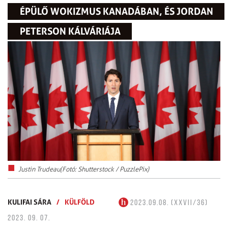
ÉPÜLŐ WOKIZMUS KANADÁBAN, ÉS JORDAN
PETERSON KÁLVÁRIÁJA
Justin Trudeau(Fotó: Shutterstock / PuzzlePix)
KULIFAI SÁRA
/
KÜLFÖLD
2023.09.08. (XXVII/36)
2023. 09. 07.