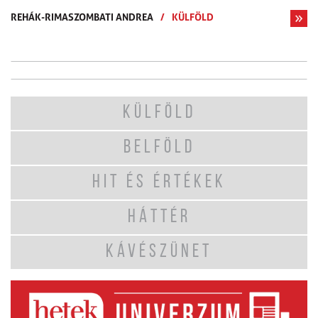
REHÁK-RIMASZOMBATI ANDREA
/
KÜLFÖLD
KÜLFÖLD
BELFÖLD
HIT ÉS ÉRTÉKEK
HÁTTÉR
KÁVÉSZÜNET