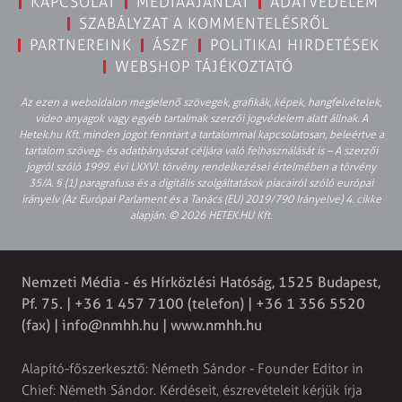
KAPCSOLAT
MÉDIAAJÁNLAT
ADATVÉDELEM
SZABÁLYZAT A KOMMENTELÉSRŐL
PARTNEREINK
ÁSZF
POLITIKAI HIRDETÉSEK
WEBSHOP TÁJÉKOZTATÓ
Az ezen a weboldalon megjelenő szövegek, grafikák, képek, hangfelvételek,
video anyagok vagy egyéb tartalmak szerzői jogvédelem alatt állnak. A
Hetek.hu Kft. minden jogot fenntart a tartalommal kapcsolatosan, beleértve a
tartalom szöveg- és adatbányászat céljára való felhasználását is – A szerzői
jogról szóló 1999. évi LXXVI. törvény rendelkezései értelmében a törvény
35/A. § (1) paragrafusa és a digitális szolgáltatások piacairól szóló európai
irányelv (Az Európai Parlament és a Tanács (EU) 2019/790 Irányelve) 4. cikke
alapján. © 2026 HETEK.HU Kft.
Nemzeti Média - és Hírközlési Hatóság, 1525 Budapest,
Pf. 75. | +36 1 457 7100 (telefon) | +36 1 356 5520
(fax) |
info@nmhh.hu
| www.nmhh.hu
Alapító-főszerkesztő: Németh Sándor - Founder Editor in
Chief: Németh Sándor. Kérdéseit, észrevételeit kérjük írja