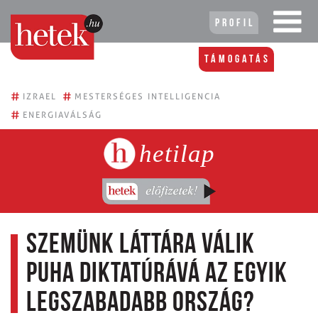
Profil
Támogatás
#
#
IZRAEL
MESTERSÉGES INTELLIGENCIA
#
ENERGIAVÁLSÁG
hetilap
Szemünk láttára válik
puha diktatúrává az egyik
legszabadabb ország?