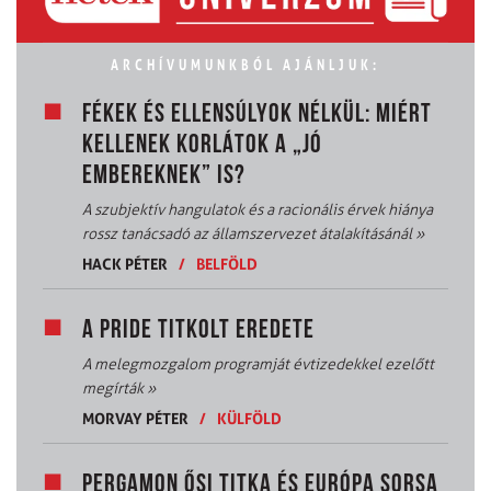
ARCHÍVUMUNKBÓL AJÁNLJUK:
FÉKEK ÉS ELLENSÚLYOK NÉLKÜL: MIÉRT
KELLENEK KORLÁTOK A „JÓ
EMBEREKNEK” IS?
A szubjektív hangulatok és a racionális érvek hiánya
rossz tanácsadó az államszervezet átalakításánál
»
HACK PÉTER
/
BELFÖLD
A PRIDE TITKOLT EREDETE
A melegmozgalom programját évtizedekkel ezelőtt
megírták
»
MORVAY PÉTER
/
KÜLFÖLD
PERGAMON ŐSI TITKA ÉS EURÓPA SORSA