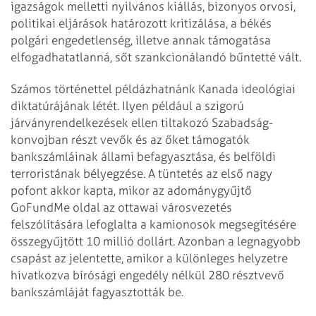
igazságok melletti nyilvános kiállás, bizonyos orvosi,
politikai eljárások határozott kritizálása, a békés
polgári engedetlenség, illetve annak támogatása
elfogadhatatlanná, sőt szankcionálandó bűntetté vált.
Számos történettel példázhatnánk Kanada ideológiai
diktatúrájának létét. Ilyen például a szigorú
járványrendelkezések ellen tiltakozó Szabadság-
konvojban részt vevők és az őket támogatók
bankszámláinak állami befagyasztása, és belföldi
terroristának bélyegzése. A tüntetés az első nagy
pofont akkor kapta, mikor az adománygyűjtő
GoFundMe oldal az ottawai városvezetés
felszólítására lefoglalta a kamionosok megsegítésére
összegyűjtött 10 millió dollárt. Azonban a legnagyobb
csapást az jelentette, amikor a különleges helyzetre
hivatkozva bírósági engedély nélkül 280 résztvevő
bankszámláját fagyasztották be.