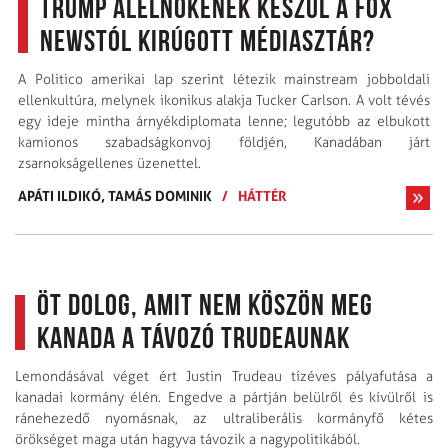
Trump alelnökének készül a Fox
Newstól kirúgott médiasztár?
A Politico amerikai lap szerint létezik mainstream jobboldali
ellenkultúra, melynek ikonikus alakja Tucker Carlson. A volt tévés
egy ideje mintha árnyékdiplomata lenne; legutóbb az elbukott
kamionos szabadságkonvoj földjén, Kanadában járt
zsarnokságellenes üzenettel.
APÁTI ILDIKÓ,
TAMÁS DOMINIK
/
HÁTTÉR
Öt dolog, amit nem köszön meg
Kanada a távozó Trudeaunak
Lemondásával véget ért Justin Trudeau tíz­éves pályafutása a
kanadai kormány élén. Engedve a pártján belülről és kívülről is
ránehezedő nyomásnak, az ultraliberális kormányfő kétes
örökséget maga után hagyva távozik a nagypolitikából.