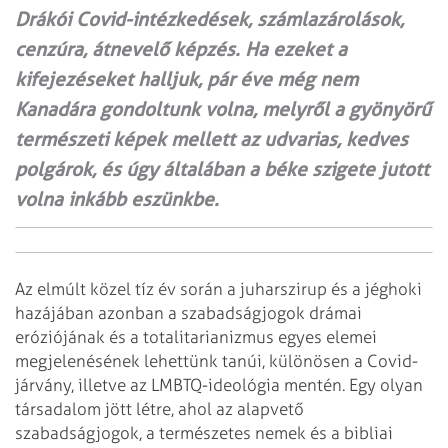
Drákói Covid-intézkedések, számlazárolások,
cenzúra, átnevelő képzés. Ha ezeket a
kifejezéseket halljuk, pár éve még nem
Kanadára gondoltunk volna, melyről a gyönyörű
természeti képek mellett az udvarias, kedves
polgárok, és úgy általában a béke szigete jutott
volna inkább eszünkbe.
Az elmúlt közel tíz év során a juharszirup és a jéghoki
hazájában azonban a szabadságjogok drámai
eróziójának és a totalitarianizmus egyes elemei
megjelenésének lehettünk tanúi, különösen a Covid-
járvány, illetve az LMBTQ-ideológia mentén. Egy olyan
társadalom jött létre, ahol az alapvető
szabadságjogok, a természetes nemek és a bibliai