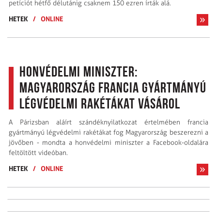
petíciót hétfő délutánig csaknem 150 ezren írták alá.
HETEK
/
ONLINE
Honvédelmi miniszter:
Magyarország francia gyártmányú
légvédelmi rakétákat vásárol
A Párizsban aláírt szándéknyilatkozat értelmében francia
gyártmányú légvédelmi rakétákat fog Magyarország beszerezni a
jövőben - mondta a honvédelmi miniszter a Facebook-oldalára
feltöltött videóban.
HETEK
/
ONLINE