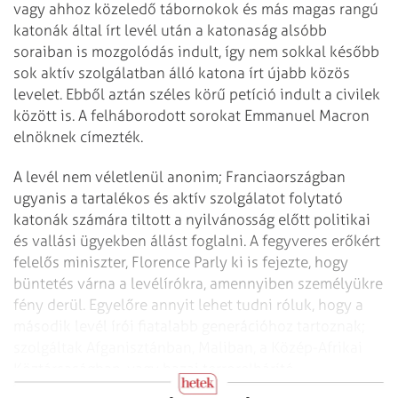
vagy ahhoz közeledő tábornokok és más magas rangú
katonák által írt levél után a katonaság alsóbb
soraiban is mozgolódás indult, így nem sokkal később
sok aktív szolgálatban álló katona írt újabb közös
levelet. Ebből aztán széles körű petíció indult a civilek
között is. A felháborodott sorokat Emmanuel Macron
elnöknek címezték.
A levél nem véletlenül anonim; Franciaországban
ugyanis a tartalékos és aktív szolgálatot folytató
katonák számára tiltott a nyilvánosság előtt politikai
és vallási ügyekben állást foglalni. A fegyveres erőkért
felelős miniszter, Florence Parly ki is fejezte, hogy
büntetés várna a levél­írókra, amennyiben személyükre
fény derül. Egyelőre annyit lehet tudni róluk, hogy a
második levél írói fiatalabb generációhoz tartoznak;
szolgáltak Afganisztánban, Maliban, a Közép-Afrikai
Köztársaságban, vagy hazai terrorelhárító
osztagokban.