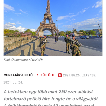
Fotó: Shutterstock / PuzzlePix
MUNKATÁRSUNKTÓL
/
KÜLFÖLD
2021.06.25. (XXV/25)
2021. 06. 24.
A hetekben egy több mint 250 ezer aláírást
tartalmazó petíció híre lengte be a világsajtót.
A felháborodott francia állampolgárok azzal