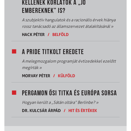
KELLENEK KORLÁTOK A „JÓ
EMBEREKNEK” IS?
A szubjektív hangulatok és a racionális érvek hiánya
rossz tanácsadó az államszervezet átalakításánál
»
HACK PÉTER
/
BELFÖLD
A PRIDE TITKOLT EREDETE
A melegmozgalom programját évtizedekkel ezelőtt
megírták
»
MORVAY PÉTER
/
KÜLFÖLD
PERGAMON ŐSI TITKA ÉS EURÓPA SORSA
Hogyan került a „Sátán oltára” Berlinbe?
»
DR. KULCSÁR ÁRPÁD
/
HIT ÉS ÉRTÉKEK