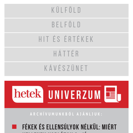
KÜLFÖLD
BELFÖLD
HIT ÉS ÉRTÉKEK
HÁTTÉR
KÁVÉSZÜNET
ARCHÍVUMUNKBÓL AJÁNLJUK:
FÉKEK ÉS ELLENSÚLYOK NÉLKÜL: MIÉRT