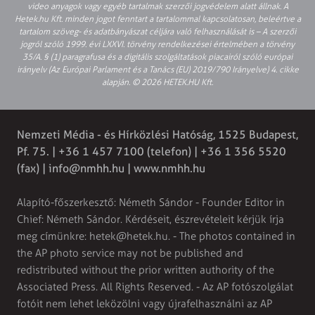
video anyagok vagy egyéb tartalmak szerzői jogvédelem alatt állnak. A
Hetek.hu Kft. minden jogot fenntart a tartalommal kapcsolatosan, beleértve a
tartalom szöveg- és adatbányászat céljára való felhasználását is – A szerzői
jogról szóló 1999. évi LXXVI. törvény rendelkezései értelmében a törvény
35/A. § (1) paragrafusa és a digitális szolgáltatások piacairól szóló európai
irányelv (Az Európai Parlament és a Tanács (EU) 2019/790 Irányelve) 4. cikke
alapján. © 2026 HETEK.HU Kft.
Nemzeti Média - és Hírközlési Hatóság, 1525 Budapest,
Pf. 75. | +36 1 457 7100 (telefon) | +36 1 356 5520
(fax) |
info@nmhh.hu
| www.nmhh.hu
Alapító-főszerkesztő: Németh Sándor - Founder Editor in
Chief: Németh Sándor. Kérdéseit, észrevételeit kérjük írja
meg címünkre:
hetek@hetek.hu
. - The photos contained in
the AP photo service may not be published and
redistributed without the prior written authority of the
Associated Press. All Rights Reserved. - Az AP fotószolgálat
fotóit nem lehet leközölni vagy újrafelhasználni az AP