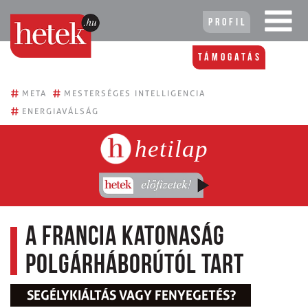
Profil
Támogatás
#
#
META
MESTERSÉGES INTELLIGENCIA
#
ENERGIAVÁLSÁG
hetilap
A francia katonaság
polgárháborútól tart
SEGÉLYKIÁLTÁS VAGY FENYEGETÉS?