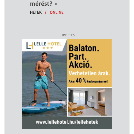
mérést?
»
HETEK
/
ONLINE
HIRDETÉS