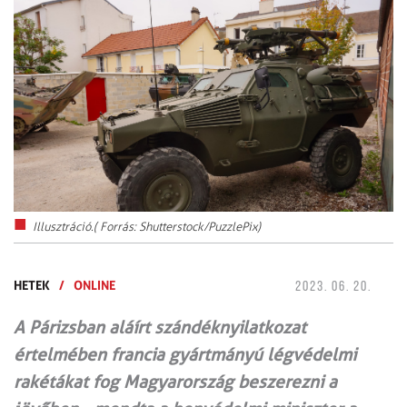
Illusztráció.( Forrás: Shutterstock/PuzzlePix)
HETEK
/
ONLINE
2023. 06. 20.
A Párizsban aláírt szándéknyilatkozat
értelmében francia gyártmányú légvédelmi
rakétákat fog Magyarország beszerezni a