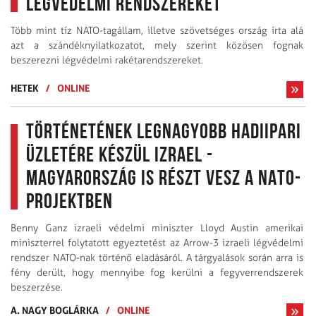
légvédelmi rendszereket
Több mint tíz NATO-tagállam, illetve szövetséges ország írta alá
azt a szándéknyilatkozatot, mely szerint közösen fognak
beszerezni légvédelmi rakétarendszereket.
HETEK
/
ONLINE
Történetének legnagyobb hadiipari
üzletére készül Izrael -
Magyarország is részt vesz a NATO-
projektben
Benny Ganz izraeli védelmi miniszter Lloyd Austin amerikai
miniszterrel folytatott egyeztetést az Arrow-3 izraeli légvédelmi
rendszer NATO-nak történő eladásáról. A tárgyalások során arra is
fény derült, hogy mennyibe fog kerülni a fegyverrendszerek
beszerzése.
A. NAGY BOGLÁRKA
/
ONLINE