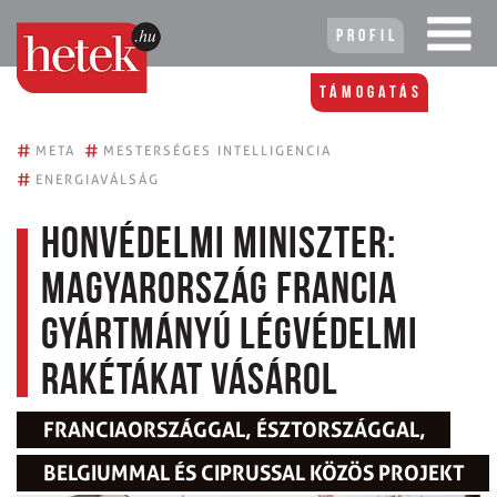
Profil
Támogatás
#
#
META
MESTERSÉGES INTELLIGENCIA
#
ENERGIAVÁLSÁG
Honvédelmi miniszter:
Magyarország francia
gyártmányú légvédelmi
rakétákat vásárol
FRANCIAORSZÁGGAL, ÉSZTORSZÁGGAL,
BELGIUMMAL ÉS CIPRUSSAL KÖZÖS PROJEKT