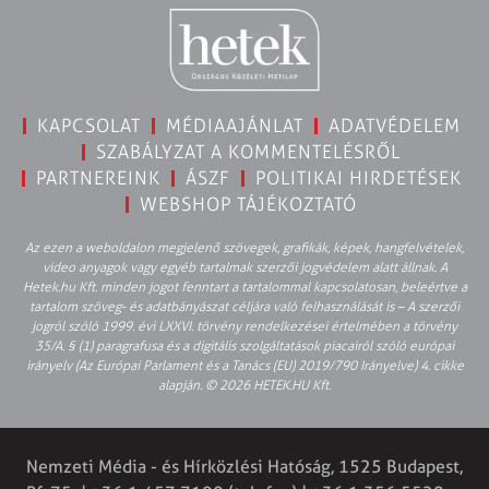
KAPCSOLAT
MÉDIAAJÁNLAT
ADATVÉDELEM
SZABÁLYZAT A KOMMENTELÉSRŐL
PARTNEREINK
ÁSZF
POLITIKAI HIRDETÉSEK
WEBSHOP TÁJÉKOZTATÓ
Az ezen a weboldalon megjelenő szövegek, grafikák, képek, hangfelvételek,
video anyagok vagy egyéb tartalmak szerzői jogvédelem alatt állnak. A
Hetek.hu Kft. minden jogot fenntart a tartalommal kapcsolatosan, beleértve a
tartalom szöveg- és adatbányászat céljára való felhasználását is – A szerzői
jogról szóló 1999. évi LXXVI. törvény rendelkezései értelmében a törvény
35/A. § (1) paragrafusa és a digitális szolgáltatások piacairól szóló európai
irányelv (Az Európai Parlament és a Tanács (EU) 2019/790 Irányelve) 4. cikke
alapján. © 2026 HETEK.HU Kft.
Nemzeti Média - és Hírközlési Hatóság, 1525 Budapest,