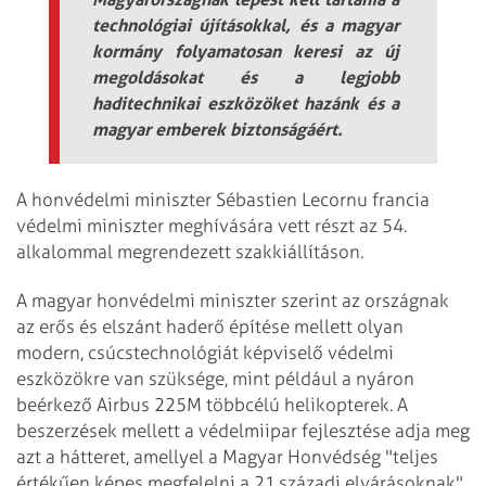
technológiai újításokkal, és a magyar
kormány folyamatosan keresi az új
megoldásokat és a legjobb
haditechnikai eszközöket hazánk és a
magyar emberek biztonságáért.
A honvédelmi miniszter Sébastien Lecornu francia
védelmi miniszter meghívására vett részt az 54.
alkalommal megrendezett szakkiállításon.
A magyar honvédelmi miniszter szerint az országnak
az erős és elszánt haderő építése mellett olyan
modern, csúcstechnológiát képviselő védelmi
eszközökre van szüksége, mint például a nyáron
beérkező Airbus 225M többcélú helikopterek. A
beszerzések mellett a védelmiipar fejlesztése adja meg
azt a hátteret, amellyel a Magyar Honvédség "teljes
értékűen képes megfelelni a 21.századi elvárásoknak".