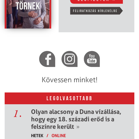
Kövessen minket!
LEGOLVASOTTABB
1.
Olyan alacsony a Duna vízállása,
hogy egy 18. századi erőd is a
felszínre került
»
HETEK
/
ONLINE