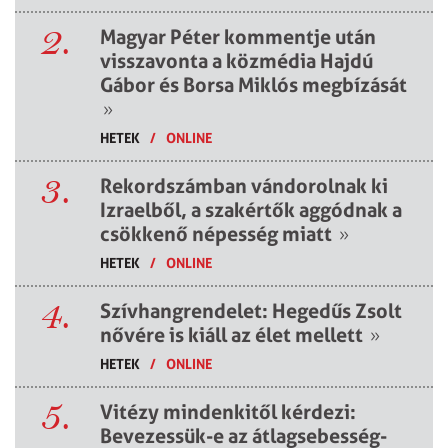
2.
Magyar Péter kommentje után
visszavonta a közmédia Hajdú
Gábor és Borsa Miklós megbízását
»
HETEK
/
ONLINE
3.
Rekordszámban vándorolnak ki
Izraelből, a szakértők aggódnak a
csökkenő népesség miatt
»
HETEK
/
ONLINE
4.
Szívhangrendelet: Hegedűs Zsolt
nővére is kiáll az élet mellett
»
HETEK
/
ONLINE
5.
Vitézy mindenkitől kérdezi:
Bevezessük-e az átlagsebesség-