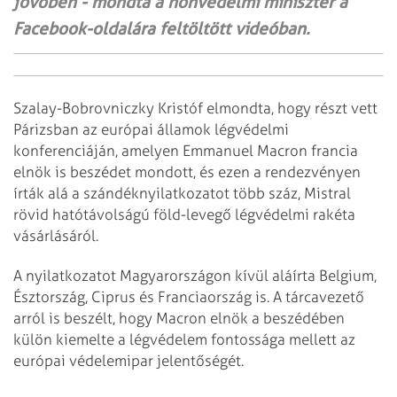
jövőben - mondta a honvédelmi miniszter a
Facebook-oldalára feltöltött videóban.
Szalay-Bobrovniczky Kristóf elmondta, hogy részt vett
Párizsban az európai államok légvédelmi
konferenciáján, amelyen Emmanuel Macron francia
elnök is beszédet mondott, és ezen a rendezvényen
írták alá a szándéknyilatkozatot több száz, Mistral
rövid hatótávolságú föld-levegő légvédelmi rakéta
vásárlásáról.
A nyilatkozatot Magyarországon kívül aláírta Belgium,
Észtország, Ciprus és Franciaország is. A tárcavezető
arról is beszélt, hogy Macron elnök a beszédében
külön kiemelte a légvédelem fontossága mellett az
európai védelemipar jelentőségét.