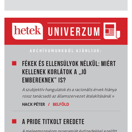
ARCHÍVUMUNKBÓL AJÁNLJUK:
FÉKEK ÉS ELLENSÚLYOK NÉLKÜL: MIÉRT
KELLENEK KORLÁTOK A „JÓ
EMBEREKNEK” IS?
A szubjektív hangulatok és a racionális érvek hiánya
rossz tanácsadó az államszervezet átalakításánál
»
HACK PÉTER
/
BELFÖLD
A PRIDE TITKOLT EREDETE
A melegmozgalom programját évtizedekkel ezelőtt