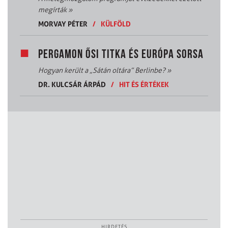
megírták
»
MORVAY PÉTER
/
KÜLFÖLD
PERGAMON ŐSI TITKA ÉS EURÓPA SORSA
Hogyan került a „Sátán oltára” Berlinbe?
»
DR. KULCSÁR ÁRPÁD
/
HIT ÉS ÉRTÉKEK
HIRDETÉS