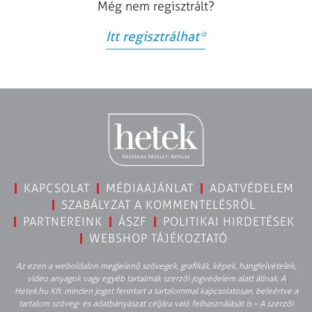
Még nem regisztrált?
Itt regisztrálhat
*
KAPCSOLAT
MÉDIAAJÁNLAT
ADATVÉDELEM
SZABÁLYZAT A KOMMENTELÉSRŐL
PARTNEREINK
ÁSZF
POLITIKAI HIRDETÉSEK
WEBSHOP TÁJÉKOZTATÓ
Az ezen a weboldalon megjelenő szövegek, grafikák, képek, hangfelvételek,
video anyagok vagy egyéb tartalmak szerzői jogvédelem alatt állnak. A
Hetek.hu Kft. minden jogot fenntart a tartalommal kapcsolatosan, beleértve a
tartalom szöveg- és adatbányászat céljára való felhasználását is – A szerzői