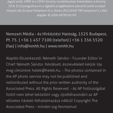
jogról szóló 1999. évi LXXVI. törvény rendelkezései értelmében a törvény
35/A. § (1) paragrafusa és a digitális szolgáltatások piacairól szóló európai
irányelv (Az Európai Parlament és a Tanács (EU) 2019/790 Irányelve) 4. cikke
alapján. © 2026 HETEK.HU Kft.
Nemzeti Média - és Hírközlési Hatóság, 1525 Budapest,
Pf. 75. | +36 1 457 7100 (telefon) | +36 1 356 5520
(fax) |
info@nmhh.hu
| www.nmhh.hu
Alapító-főszerkesztő: Németh Sándor - Founder Editor in
Chief: Németh Sándor. Kérdéseit, észrevételeit kérjük írja
meg címünkre:
hetek@hetek.hu
. - The photos contained in
the AP photo service may not be published and
redistributed without the prior written authority of the
Associated Press. All Rights Reserved. - Az AP fotószolgálat
fotóit nem lehet leközölni vagy újrafelhasználni az AP
előzetes írásbeli felhatalmazása nélkül! Copyright The
Associated Press - minden jog fenntartva!