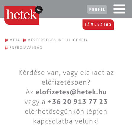
Profil
Támogatás
#
#
META
MESTERSÉGES INTELLIGENCIA
#
ENERGIAVÁLSÁG
Kérdése van, vagy elakadt az
előfizetésben?
Az
elofizetes@hetek.hu
vagy a
+36 20 913 77 23
elérhetőségünkön lépjen
kapcsolatba velünk!