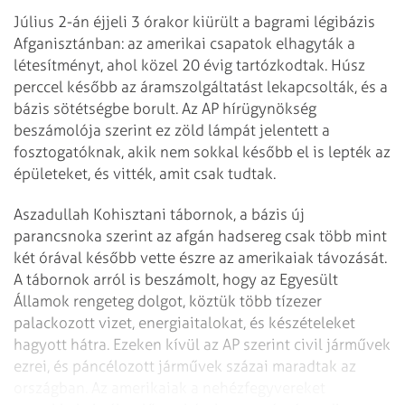
Július 2-án éjjeli 3 órakor kiürült a bagrami légibázis
Afganisztánban: az amerikai csapatok elhagyták a
létesítményt, ahol közel 20 évig tartózkodtak. Húsz
perccel később az áramszolgáltatást lekapcsolták, és a
bázis sötétségbe borult. Az AP hírügynökség
beszámolója szerint ez zöld lámpát jelentett a
fosztogatóknak, akik nem sokkal később el is lepték az
épületeket, és vitték, amit csak tudtak.
Aszadullah Kohisztani tábornok, a bázis új
parancsnoka szerint az afgán hadsereg csak több mint
két órával később vette észre az amerikaiak távozását.
A tábornok arról is beszámolt, hogy az Egyesült
Államok rengeteg dolgot, köztük több tízezer
palackozott vizet, energiaitalokat, és készételeket
hagyott hátra. Ezeken kívül az AP szerint civil járművek
ezrei, és páncélozott járművek százai maradtak az
országban. Az amerikaiak a nehézfegyvereket