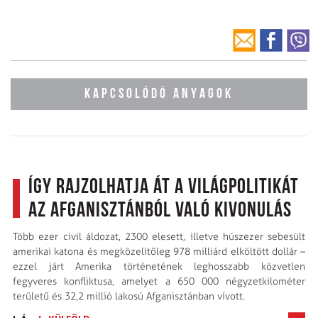
KAPCSOLÓDÓ ANYAGOK
Így rajzolhatja át a világpolitikát
az Afganisztánból való kivonulás
Több ezer civil áldozat, 2300 elesett, illetve húszezer sebesült
amerikai katona és megközelítőleg 978 milliárd elköltött dollár –
ezzel járt Amerika történetének leg­hosszabb közvetlen
fegyveres konfliktusa, amelyet a 650 000 négyzetkilométer
területű és 32,2 millió lakosú Afganisztánban vívott.