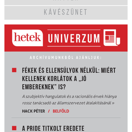
KÁVÉSZÜNET
ARCHÍVUMUNKBÓL AJÁNLJUK:
FÉKEK ÉS ELLENSÚLYOK NÉLKÜL: MIÉRT
KELLENEK KORLÁTOK A „JÓ
EMBEREKNEK” IS?
A szubjektív hangulatok és a racionális érvek hiánya
rossz tanácsadó az államszervezet átalakításánál
»
HACK PÉTER
/
BELFÖLD
A PRIDE TITKOLT EREDETE