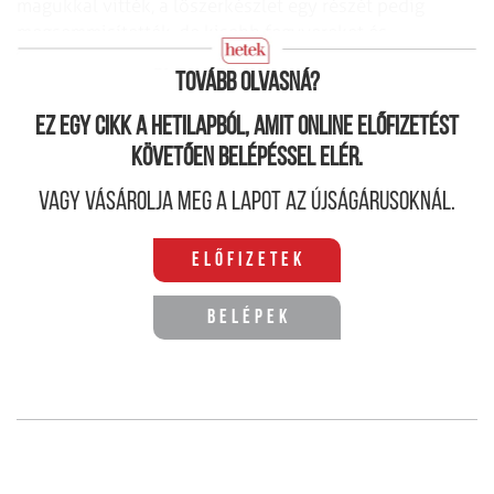
magukkal vitték, a lőszerkészlet egy részét pedig
megsemmisítették, de kisebb fegyvereket és
lőszereket otthagytak az afgánok számára.
Tovább olvasná?
Ez egy cikk a hetilapból, amit online előfizetést
követően belépéssel elér.
Vagy vásárolja meg a lapot az újságárusoknál.
Előfizetek
Belépek