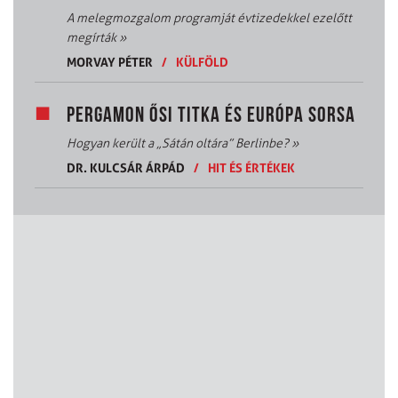
A melegmozgalom programját évtizedekkel ezelőtt
megírták
»
MORVAY PÉTER
/
KÜLFÖLD
PERGAMON ŐSI TITKA ÉS EURÓPA SORSA
Hogyan került a „Sátán oltára” Berlinbe?
»
DR. KULCSÁR ÁRPÁD
/
HIT ÉS ÉRTÉKEK