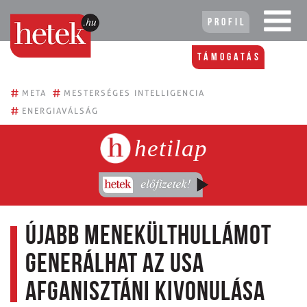
Profil
Támogatás
#
#
META
MESTERSÉGES INTELLIGENCIA
#
ENERGIAVÁLSÁG
hetilap
Újabb menekülthullámot
generálhat az USA
afganisztáni kivonulása