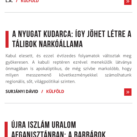
L.Á.
/
KÜLFÖLD
A Nyugat kudarca: így jöhet létre a
tálibok narkóállama
Kabul elesett, és ezzel évtizedes folyamatok változtak meg
gyökeresen. A kabuli reptéren ezrével menekülők látványa
önmagában is apokaliptikus, de még szívbe markolóbb, hogy
milyen messzemenő következményekkel számolhatunk
regionális, sőt, világpolitikai szinten.
SURJÁNYI DÁVID
/
KÜLFÖLD
Újra iszlám uralom
Afganisztánban: a barbárok