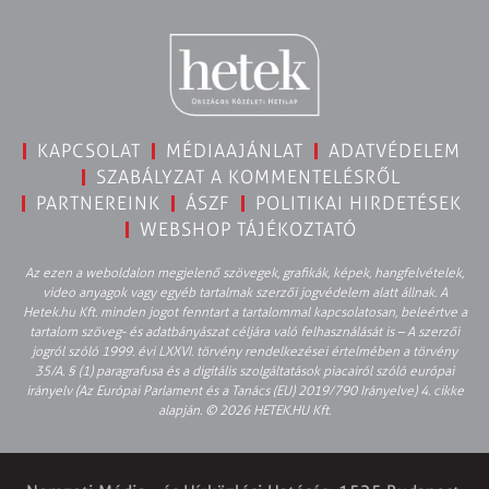
KAPCSOLAT
MÉDIAAJÁNLAT
ADATVÉDELEM
SZABÁLYZAT A KOMMENTELÉSRŐL
PARTNEREINK
ÁSZF
POLITIKAI HIRDETÉSEK
WEBSHOP TÁJÉKOZTATÓ
Az ezen a weboldalon megjelenő szövegek, grafikák, képek, hangfelvételek,
video anyagok vagy egyéb tartalmak szerzői jogvédelem alatt állnak. A
Hetek.hu Kft. minden jogot fenntart a tartalommal kapcsolatosan, beleértve a
tartalom szöveg- és adatbányászat céljára való felhasználását is – A szerzői
jogról szóló 1999. évi LXXVI. törvény rendelkezései értelmében a törvény
35/A. § (1) paragrafusa és a digitális szolgáltatások piacairól szóló európai
irányelv (Az Európai Parlament és a Tanács (EU) 2019/790 Irányelve) 4. cikke
alapján. © 2026 HETEK.HU Kft.