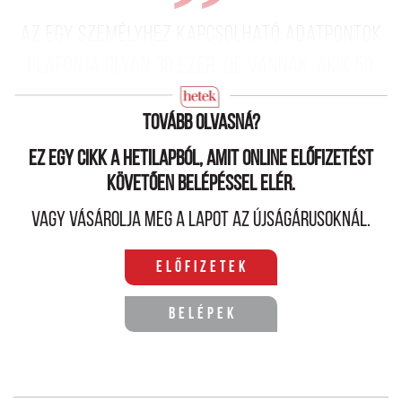
az egy személyhez kapcsolható adatpontok
plafonja olyan 30 ezer, de vannak, akik 50
ezerre teszik ezt.
Tovább olvasná?
Ez egy cikk a hetilapból, amit online előfizetést
követően belépéssel elér.
Vagy vásárolja meg a lapot az újságárusoknál.
Előfizetek
Belépek