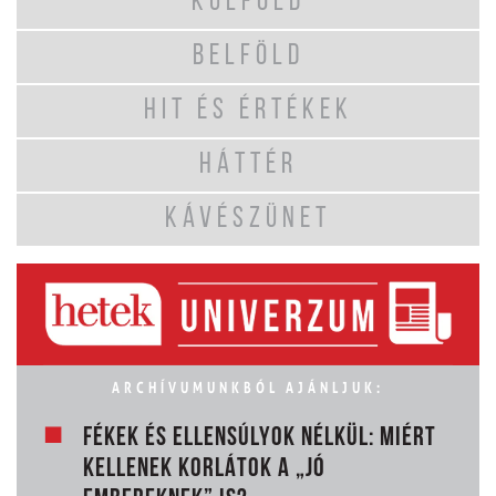
KÜLFÖLD
BELFÖLD
HIT ÉS ÉRTÉKEK
HÁTTÉR
KÁVÉSZÜNET
ARCHÍVUMUNKBÓL AJÁNLJUK:
FÉKEK ÉS ELLENSÚLYOK NÉLKÜL: MIÉRT
KELLENEK KORLÁTOK A „JÓ