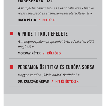
EMBEREKNEK” IS?
A szubjektív hangulatok és a racionális érvek hiánya
rossz tanácsadó az államszervezet átalakításánál
»
HACK PÉTER
/
BELFÖLD
A PRIDE TITKOLT EREDETE
A melegmozgalom programját évtizedekkel ezelőtt
megírták
»
MORVAY PÉTER
/
KÜLFÖLD
PERGAMON ŐSI TITKA ÉS EURÓPA SORSA
Hogyan került a „Sátán oltára” Berlinbe?
»
DR. KULCSÁR ÁRPÁD
/
HIT ÉS ÉRTÉKEK