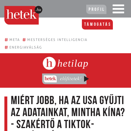
Profil
Támogatás
#
#
META
MESTERSÉGES INTELLIGENCIA
#
ENERGIAVÁLSÁG
hetilap
Miért jobb, ha az USA gyűjti
az adatainkat, mintha Kína?
- szakértő a TikTok-