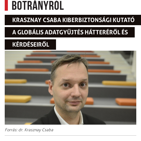
botrányról
KRASZNAY CSABA KIBERBIZTONSÁGI KUTATÓ
A GLOBÁLIS ADATGYŰJTÉS HÁTTERÉRŐL ÉS
KÉRDÉSEIRŐL
Forrás: dr. Krasznay Csaba