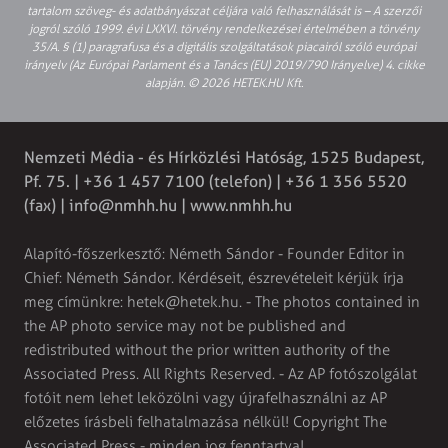
tartalom szöveg- és adatbányászat céljára való felhasználását is – A szerzői
jogról szóló 1999. évi LXXVI. törvény rendelkezései értelmében a törvény
35/A. § (1) paragrafusa és a digitális szolgáltatások piacairól szóló európai
irányelv (Az Európai Parlament és a Tanács (EU) 2019/790 Irányelve) 4. cikke
alapján. © 2026 HETEK.HU Kft.
Nemzeti Média - és Hírközlési Hatóság, 1525 Budapest,
Pf. 75. | +36 1 457 7100 (telefon) | +36 1 356 5520
(fax) |
info@nmhh.hu
| www.nmhh.hu
Alapító-főszerkesztő: Németh Sándor - Founder Editor in
Chief: Németh Sándor. Kérdéseit, észrevételeit kérjük írja
meg címünkre:
hetek@hetek.hu
. - The photos contained in
the AP photo service may not be published and
redistributed without the prior written authority of the
Associated Press. All Rights Reserved. - Az AP fotószolgálat
fotóit nem lehet leközölni vagy újrafelhasználni az AP
előzetes írásbeli felhatalmazása nélkül! Copyright The
Associated Press - minden jog fenntartva!