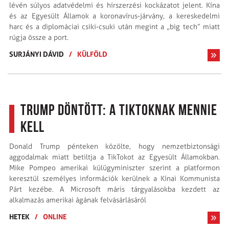
lévén súlyos adatvédelmi és hírszerzési kockázatot jelent. Kína
és az Egyesült Államok a koronavírus-járvány, a kereskedelmi
harc és a diplomáciai csiki-csuki után megint a „big tech” miatt
rúgja össze a port.
SURJÁNYI DÁVID
/
KÜLFÖLD
Trump döntött: a TikToknak mennie
kell
Donald Trump pénteken közölte, hogy nemzetbiztonsági
aggodalmak miatt betiltja a TikTokot az Egyesült Államokban.
Mike Pompeo amerikai külügyminiszter szerint a platformon
keresztül személyes információk kerülnek a Kínai Kommunista
Párt kezébe. A Microsoft máris tárgyalásokba kezdett az
alkalmazás amerikai ágának felvásárlásáról
HETEK
/
ONLINE