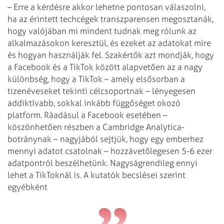
– Erre a kérdésre akkor lehetne pontosan válaszolni,
ha az érintett techcégek transzparensen megosztanák,
hogy valójában mi mindent tudnak meg rólunk az
alkalmazásokon keresztül, és ezeket az adatokat mire
és hogyan használják fel. Szakértők azt mondják, hogy
a Facebook és a TikTok között alapvetően az a nagy
különbség, hogy a TikTok – amely elsősorban a
tizenéveseket tekinti célcsoportnak – lényegesen
addiktívabb, sokkal inkább függőséget okozó
platform. Ráadásul a Facebook esetében –
köszönhetően részben a Cambridge Analytica-
botránynak – nagyjából sejtjük, hogy egy emberhez
mennyi adatot csatolnak – hozzávetőlegesen 5-6 ezer
adatpontról beszélhetünk. Nagyságrendileg ennyi
lehet a TikToknál is. A kutatók becslései szerint
egyébként