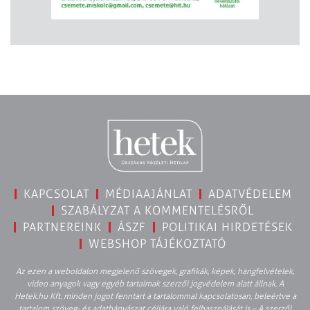
KAPCSOLAT
MÉDIAAJÁNLAT
ADATVÉDELEM
SZABÁLYZAT A KOMMENTELÉSRŐL
PARTNEREINK
ÁSZF
POLITIKAI HIRDETÉSEK
WEBSHOP TÁJÉKOZTATÓ
Az ezen a weboldalon megjelenő szövegek, grafikák, képek, hangfelvételek,
video anyagok vagy egyéb tartalmak szerzői jogvédelem alatt állnak. A
Hetek.hu Kft. minden jogot fenntart a tartalommal kapcsolatosan, beleértve a
tartalom szöveg- és adatbányászat céljára való felhasználását is – A szerzői