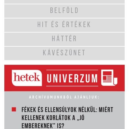
BELFÖLD
HIT ÉS ÉRTÉKEK
HÁTTÉR
KÁVÉSZÜNET
ARCHÍVUMUNKBÓL AJÁNLJUK:
FÉKEK ÉS ELLENSÚLYOK NÉLKÜL: MIÉRT
KELLENEK KORLÁTOK A „JÓ
EMBEREKNEK” IS?