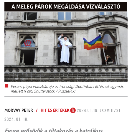
A MELEG PÁROK MEGÁLDÁSA VÍZVÁLASZTÓ
Ferenc pápa viaszbábuja az írországi Dublinban. Elférnek egymás
mellett.(Fotó: Shutterstock / PuzzlePix)
MORVAY PÉTER
/
HIT ÉS ÉRTÉKEK
2024.01.19. (XXVIII/3)
2024. 01. 18.
Egyre erősödik a tiltakozás a katolikus