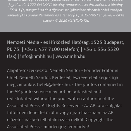
jogról szóló 1999. évi LXXVI. törvény rendelkezései értelmében a törvény
35/A. § (1) paragrafusa és a digitális szolgáltatások piacairól szóló európai
irányelv (Az Európai Parlament és a Tanács (EU) 2019/790 Irányelve) 4. cikke
alapján. © 2026 HETEK.HU Kft.
Nemzeti Média - és Hírközlési Hatóság, 1525 Budapest,
Pf. 75. | +36 1 457 7100 (telefon) | +36 1 356 5520
(fax) |
info@nmhh.hu
| www.nmhh.hu
Alapító-főszerkesztő: Németh Sándor - Founder Editor in
Chief: Németh Sándor. Kérdéseit, észrevételeit kérjük írja
meg címünkre:
hetek@hetek.hu
. - The photos contained in
the AP photo service may not be published and
redistributed without the prior written authority of the
Associated Press. All Rights Reserved. - Az AP fotószolgálat
fotóit nem lehet leközölni vagy újrafelhasználni az AP
előzetes írásbeli felhatalmazása nélkül! Copyright The
Associated Press - minden jog fenntartva!