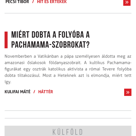
PÉCSI TIBOR
/
HIT ÉS ÉRTÉKEK
Miért dobta a folyóba a
Pachamama-szobrokat?
Novemberben a Vatikánban a pápa személyesen áldotta meg az
amazonasi őslakosok földanyaszobrait. A kultikus Pachamama-
figurákat egy osztrák katolikus aktivista a római Tevere folyóba
dobta tiltakozásul. Most a Heteknek azt is elmondja, miért tett
így.
KULIFAI MÁTÉ
/
HÁTTÉR
KÜLFÖLD