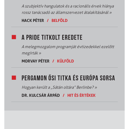
A szubjektív hangulatok és a racionális érvek hiánya
rossz tanácsadó az államszervezet átalakításánál
»
HACK PÉTER
/
BELFÖLD
A PRIDE TITKOLT EREDETE
A melegmozgalom programját évtizedekkel ezelőtt
megírták
»
MORVAY PÉTER
/
KÜLFÖLD
PERGAMON ŐSI TITKA ÉS EURÓPA SORSA
Hogyan került a „Sátán oltára” Berlinbe?
»
DR. KULCSÁR ÁRPÁD
/
HIT ÉS ÉRTÉKEK