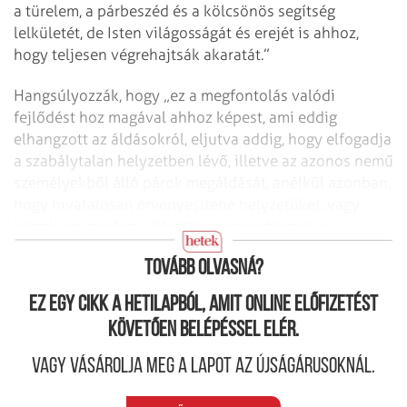
a türelem, a párbeszéd és a kölcsönös segítség
lelkületét, de Isten világosságát és erejét is ahhoz,
hogy teljesen végrehajtsák akaratát.”
Hangsúlyozzák, hogy „ez a megfontolás valódi
fejlődést hoz magával ahhoz képest, ami eddig
elhangzott az áldásokról, eljutva addig, hogy elfogadja
a szabálytalan helyzetben lévő, illetve az azonos nemű
személyekből álló párok megáldását, anélkül azonban,
hogy hivatalosan érvényesítené helyzetüket, vagy
bármilyen módon változtatna az egyháznak a
házasságról szóló örök­érvényű tanításán”.
Tovább olvasná?
Ez egy cikk a hetilapból, amit online előfizetést
követően belépéssel elér.
Vagy vásárolja meg a lapot az újságárusoknál.