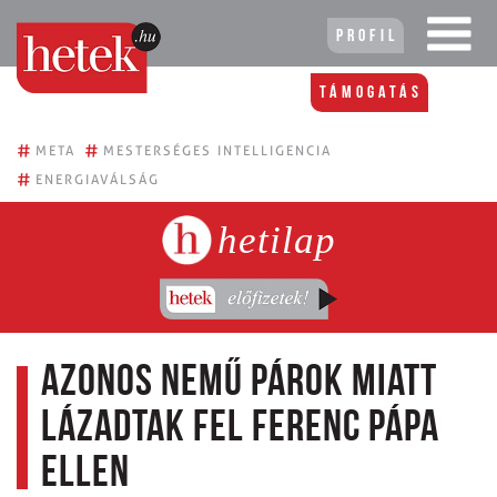
Profil
Támogatás
#
#
META
MESTERSÉGES INTELLIGENCIA
#
ENERGIAVÁLSÁG
hetilap
Azonos nemű párok miatt
lázadtak fel Ferenc pápa
ellen