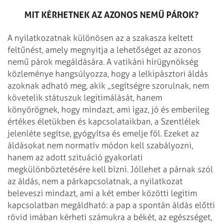
MIT KÉRHETNEK AZ AZONOS NEMŰ PÁROK?
A nyilatkozatnak különösen az a szakasza keltett
feltűnést, amely megnyitja a lehetőséget az azonos
nemű párok megáldására. A vatikáni hírügynökség
közleménye hangsúlyozza, hogy a lelkipásztori áldás
azoknak adható meg, akik „segítségre szorulnak, nem
követelik státuszuk legitimálását, hanem
könyörögnek, hogy mindazt, ami igaz, jó és emberileg
értékes életükben és kapcsolataikban, a Szentlélek
jelenléte segítse, gyógyítsa és emelje föl. Ezeket az
áldásokat nem normatív módon kell szabályozni,
hanem az adott szituáció gyakorlati
megkülönböztetésére kell bízni. Jóllehet a párnak szól
az áldás, nem a párkapcsolatnak, a nyilatkozat
beleveszi mindazt, ami a két ember közötti legitim
kapcsolatban megáldható: a pap a spontán áldás előtti
rövid imában kérheti számukra a békét, az egészséget,