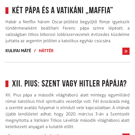
Két pápa és a vatikáni „maffia”
Habár a Netflix három Oscar-jelölést begyűjtő filmje igyekszik
tündérmeseként beállítani Ferenc pápa színre lépését, a
valóságban titkos bíborosi lobbi­szervezetek évtizedes küzdelme
juttatta az argentin jelöltet a katolikus egyház csúcsára.
KULIFAI MÁTÉ
/
HÁTTÉR
XII. Pius: szent vagy Hitler pápája?
XII. Pius pápa a második világháború alatt mintegy egymilliárd
római katolikus hívő spirituális vezetője volt. Fél évszázada még
a szentté avatási folyamat is elindult vele kapcsolatban. A vitának
újabb lendületet adhat, hogy 2020. március 3-án a Szentszék
megnyitotta a Vatikáni Titkos Levéltár második világháború alatt
keletkezett anyagait a kutatók előtt.