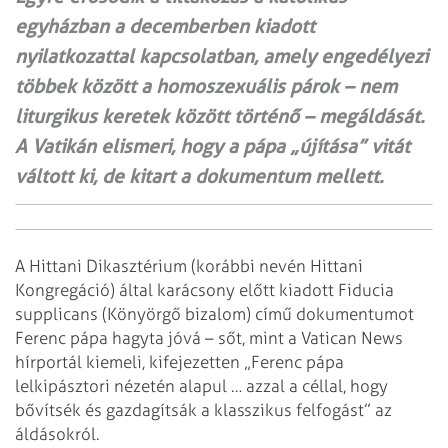
egyházban a decemberben kiadott
nyilatkozattal kapcsolatban, amely engedélyezi
többek között a homo­szexuális párok – nem
liturgikus keretek között történő – megáldását.
A Vatikán elismeri, hogy a pápa „újítása” vitát
váltott ki, de kitart a dokumentum mellett.
A Hittani Dikasztérium (korábbi nevén Hittani
Kongregáció) által karácsony előtt kiadott Fiducia
supplicans (Könyörgő bizalom) című dokumentumot
Ferenc pápa hagyta jóvá – sőt, mint a Vatican News
hírportál kiemeli, kifejezetten „Ferenc pápa
lelkipásztori nézetén alapul … azzal a céllal, hogy
bővítsék és gazdagítsák a klasszikus felfogást” az
áldásokról.