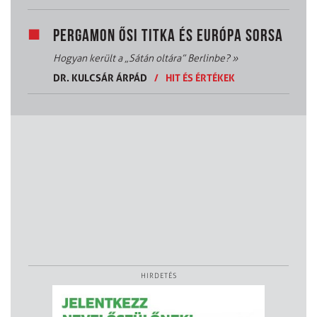
PERGAMON ŐSI TITKA ÉS EURÓPA SORSA
Hogyan került a „Sátán oltára” Berlinbe?
»
DR. KULCSÁR ÁRPÁD
/
HIT ÉS ÉRTÉKEK
HIRDETÉS