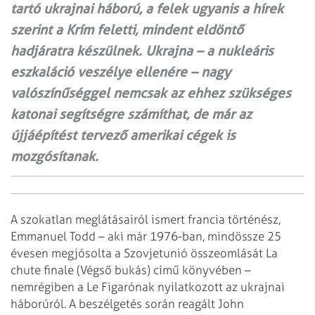
tartó ukrajnai háború, a felek ugyanis a hírek
szerint a Krím feletti, mindent eldöntő
hadjáratra készülnek. Ukrajna – a nukleáris
eszkaláció veszélye ellenére – nagy
valószínűséggel nemcsak az ehhez szükséges
katonai segítségre számít­hat, de már az
újjáépítést tervező amerikai cégek is
mozgósítanak.
A szokatlan meglátásairól ismert francia történész,
Emmanuel Todd – aki már 1976-ban, mindössze 25
évesen megjósolta a Szovjetunió összeomlását La
chute finale (Végső bukás) című könyvében –
nemrégiben a Le Figarónak nyilatkozott az ukrajnai
háborúról. A beszélgetés során reagált John