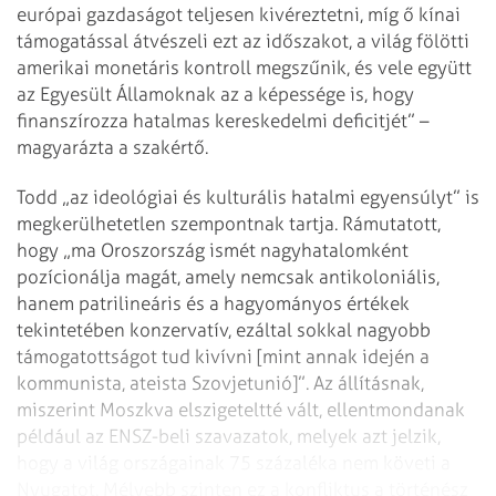
európai gazdaságot teljesen kivéreztetni, míg ő kínai
támogatással átvészeli ezt az időszakot, a világ fölötti
amerikai monetáris kontroll megszűnik, és vele együtt
az Egyesült Államoknak az a képessége is, hogy
finanszírozza hatalmas kereskedelmi deficitjét” –
magyarázta a szakértő.
Todd „az ideológiai és kulturális hatalmi egyensúlyt” is
megkerülhetetlen szempontnak tartja. Rámutatott,
hogy „ma Oroszország ismét nagyhatalomként
pozícionálja magát, amely nemcsak antikoloniális,
hanem patrilineáris és a hagyományos értékek
tekintetében konzervatív, ezáltal sokkal nagyobb
támogatottságot tud kivívni [mint annak idején a
kommunista, ateista Szovjetunió]”. Az állításnak,
miszerint Moszkva elszigeteltté vált, ellentmondanak
például az ENSZ-beli szavazatok, melyek azt jelzik,
hogy a világ országainak 75 százaléka nem követi a
Nyugatot. Mélyebb szinten ez a konfliktus a történész