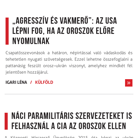
„Agresszív és vakmerő”: az USA
lépni fog, ha az oroszok előre
nyomulnak
Csapatösszevonások a határon, népirtással való vádaskodás és
tehetetlen nyugati szövetségesek. Ezzel lehetne összefoglalni a
pattanásig feszült orosz–ukrán viszonyt, amelyhez mindkét fél
jelentősen hozzájárul.
IGARI LÉNA
/
KÜLFÖLD
Náci paramilitáris szervezeteket is
felhasznál a CIA az oroszok ellen
A Központi Hírszerző Ügynökség 2015 óta képzi az ukrán