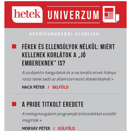
ARCHÍVUMUNKBÓL AJÁNLJUK:
FÉKEK ÉS ELLENSÚLYOK NÉLKÜL: MIÉRT
KELLENEK KORLÁTOK A „JÓ
EMBEREKNEK” IS?
A szubjektív hangulatok és a racionális érvek hiánya
rossz tanácsadó az államszervezet átalakításánál
»
HACK PÉTER
/
BELFÖLD
A PRIDE TITKOLT EREDETE
A melegmozgalom programját évtizedekkel ezelőtt
megírták
»
MORVAY PÉTER
/
KÜLFÖLD