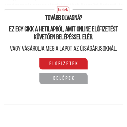
szerint tehát antropológiai értékek összeütközéséről is
szól.
Tovább olvasná?
Ez egy cikk a hetilapból, amit online előfizetést
követően belépéssel elér.
Vagy vásárolja meg a lapot az újságárusoknál.
Előfizetek
Belépek