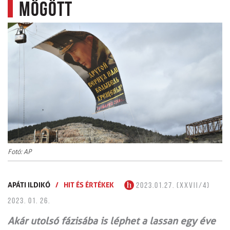
mögött
Fotó: AP
APÁTI ILDIKÓ
/
HIT ÉS ÉRTÉKEK
2023.01.27. (XXVII/4)
2023. 01. 26.
Akár utolsó fázisába is léphet a lassan egy éve