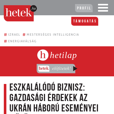
Profil
Támogatás
#
#
IZRAEL
MESTERSÉGES INTELLIGENCIA
#
ENERGIAVÁLSÁG
hetilap
Eszkalálódó biznisz:
Gazdasági érdekek az
ukrán háború eseményei