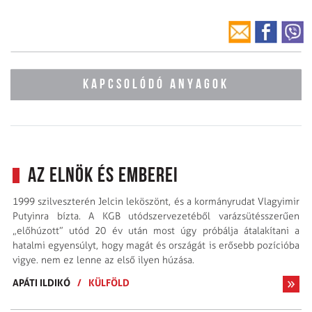
KAPCSOLÓDÓ ANYAGOK
Az elnök és emberei
1999 szilveszterén Jelcin leköszönt, és a kormányrudat Vlagyimir
Putyinra bízta. A KGB utódszervezetéből varázs­ütésszerűen
„előhúzott” utód 20 év után most úgy próbálja átalakítani a
hatalmi egyensúlyt, hogy magát és országát is erősebb pozícióba
vigye. nem ez lenne az első ilyen húzása.
APÁTI ILDIKÓ
/
KÜLFÖLD