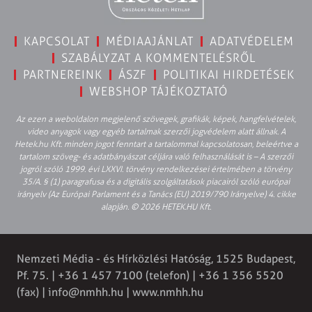
KAPCSOLAT
MÉDIAAJÁNLAT
ADATVÉDELEM
SZABÁLYZAT A KOMMENTELÉSRŐL
PARTNEREINK
ÁSZF
POLITIKAI HIRDETÉSEK
WEBSHOP TÁJÉKOZTATÓ
Az ezen a weboldalon megjelenő szövegek, grafikák, képek, hangfelvételek,
video anyagok vagy egyéb tartalmak szerzői jogvédelem alatt állnak. A
Hetek.hu Kft. minden jogot fenntart a tartalommal kapcsolatosan, beleértve a
tartalom szöveg- és adatbányászat céljára való felhasználását is – A szerzői
jogról szóló 1999. évi LXXVI. törvény rendelkezései értelmében a törvény
35/A. § (1) paragrafusa és a digitális szolgáltatások piacairól szóló európai
irányelv (Az Európai Parlament és a Tanács (EU) 2019/790 Irányelve) 4. cikke
alapján. © 2026 HETEK.HU Kft.
Nemzeti Média - és Hírközlési Hatóság, 1525 Budapest,
Pf. 75. | +36 1 457 7100 (telefon) | +36 1 356 5520
(fax) |
info@nmhh.hu
| www.nmhh.hu