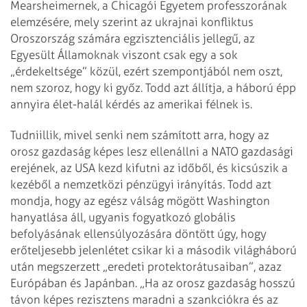
Mearsheimernek, a Chicagói Egyetem professzorának
elemzésére, mely szerint az ukrajnai konfliktus
Oroszország számára egzisztenciális jellegű, az
Egyesült Államoknak viszont csak egy a sok
„érdekeltsége” közül, ezért szempontjából nem oszt,
nem szoroz, hogy ki győz. Todd azt állítja, a háború épp
annyira élet-halál kérdés az amerikai félnek is.
Tudniillik, mivel senki nem számított arra, hogy az
orosz gazdaság képes lesz ellenállni a NATO gazdasági
erejének, az USA kezd kifutni az időből, és kicsúszik a
kezéből a nemzetközi pénzügyi irányítás. Todd azt
mondja, hogy az egész válság mögött Washington
hanyatlása áll, ugyanis fogyatkozó globális
befolyásának ellensúlyozására döntött úgy, hogy
erőteljesebb jelenlétet csikar ki a második világháború
után megszerzett „eredeti protektorátusaiban”, azaz
Európában és Japánban. „Ha az orosz gazdaság hosszú
távon képes rezisztens maradni a szankciókra és az