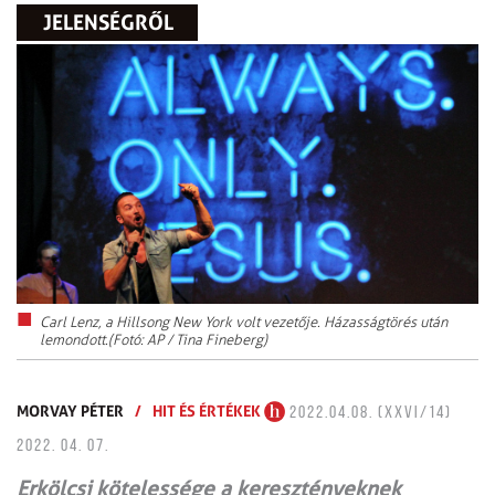
JELENSÉGRŐL
Carl Lenz, a Hillsong New York volt vezetője. Házasságtörés után
lemondott.(Fotó: AP / Tina Fineberg)
MORVAY PÉTER
/
HIT ÉS ÉRTÉKEK
2022.04.08. (XXVI/14)
2022. 04. 07.
Erkölcsi kötelessége a keresztényeknek