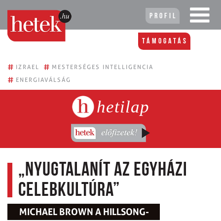
Profil
Támogatás
#
#
IZRAEL
MESTERSÉGES INTELLIGENCIA
#
ENERGIAVÁLSÁG
hetilap
„Nyugtalanít az egyházi
celebkultúra”
MICHAEL BROWN A HILLSONG-