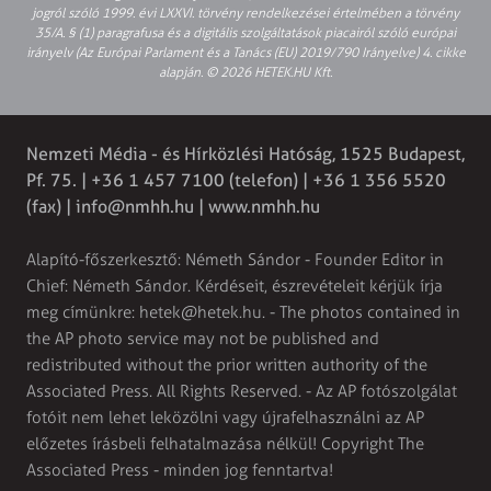
jogról szóló 1999. évi LXXVI. törvény rendelkezései értelmében a törvény
35/A. § (1) paragrafusa és a digitális szolgáltatások piacairól szóló európai
irányelv (Az Európai Parlament és a Tanács (EU) 2019/790 Irányelve) 4. cikke
alapján. © 2026 HETEK.HU Kft.
Nemzeti Média - és Hírközlési Hatóság, 1525 Budapest,
Pf. 75. | +36 1 457 7100 (telefon) | +36 1 356 5520
(fax) |
info@nmhh.hu
| www.nmhh.hu
Alapító-főszerkesztő: Németh Sándor - Founder Editor in
Chief: Németh Sándor. Kérdéseit, észrevételeit kérjük írja
meg címünkre:
hetek@hetek.hu
. - The photos contained in
the AP photo service may not be published and
redistributed without the prior written authority of the
Associated Press. All Rights Reserved. - Az AP fotószolgálat
fotóit nem lehet leközölni vagy újrafelhasználni az AP
előzetes írásbeli felhatalmazása nélkül! Copyright The
Associated Press - minden jog fenntartva!