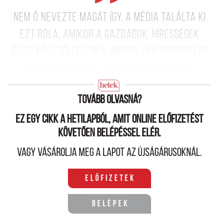
Nem ő nevezte magát így, a média találta ki
ezt róla. Amikor a gazdagok, hírességek
Jézus követői lesznek, mindig van bennem egy
aggodalom, mert tudom, hogy az ördög
megtámadja őket.
Tovább olvasná?
Ez egy cikk a hetilapból, amit online előfizetést
követően belépéssel elér.
Vagy vásárolja meg a lapot az újságárusoknál.
Előfizetek
Belépek