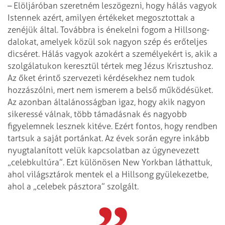
– Elöljáróban szeretném leszögezni, hogy hálás vagyok
Istennek azért, amilyen értékeket megosztottak a
zenéjük által. Továbbra is énekelni fogom a Hillsong-
dalokat, amelyek közül sok nagyon szép és erőteljes
dicséret. Hálás vagyok azokért a személyekért is, akik a
szolgálatukon keresztül tértek meg Jézus Krisztushoz.
Az őket érintő szervezeti kérdésekhez nem tudok
hozzászólni, mert nem ismerem a belső működésüket.
Az azonban általánosságban igaz, hogy akik nagyon
sikeressé válnak, több támadásnak és nagyobb
figyelemnek lesznek kitéve. Ezért fontos, hogy rendben
tartsuk a saját portánkat. Az évek során egyre inkább
nyugtalanított velük kapcsolatban az úgynevezett
„celebkultúra”. Ezt különösen New Yorkban láthattuk,
ahol világsztárok mentek el a Hillsong gyülekezetbe,
ahol a „celebek pásztora” szolgált.