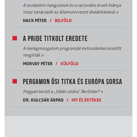
A szubjektív hangulatok és a racionális érvek hiánya
rossz tanácsadó az államszervezet átalakításánál
»
HACK PÉTER
/
BELFÖLD
A PRIDE TITKOLT EREDETE
A melegmozgalom programját évtizedekkel ezelőtt
megírták
»
MORVAY PÉTER
/
KÜLFÖLD
PERGAMON ŐSI TITKA ÉS EURÓPA SORSA
Hogyan került a „Sátán oltára” Berlinbe?
»
DR. KULCSÁR ÁRPÁD
/
HIT ÉS ÉRTÉKEK