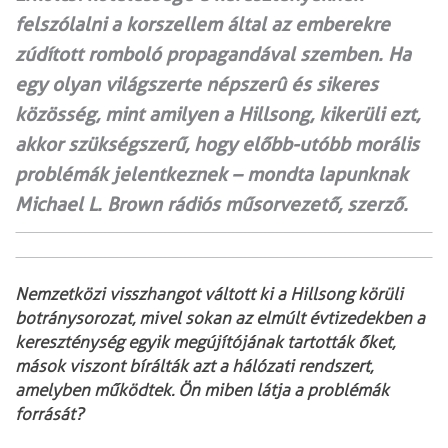
felszólalni a korszellem által az emberekre
zúdított romboló propagandával szemben. Ha
egy olyan világszerte népszerû és sikeres
közösség, mint amilyen a Hillsong, kikerüli ezt,
akkor szükségszerű, hogy előbb-utóbb morális
problémák jelentkeznek – mondta lapunknak
Michael L. Brown rádiós műsorvezető, szerző.
Nemzetközi visszhangot váltott ki a Hillsong körüli
botránysorozat, mivel sokan az elmúlt évtizedekben a
kereszténység egyik megújítójának tartották őket,
mások viszont bírálták azt a hálózati rendszert,
amelyben működtek. Ön miben látja a problémák
forrását?