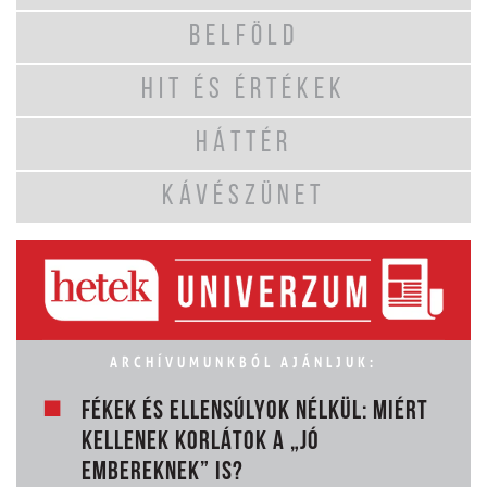
BELFÖLD
HIT ÉS ÉRTÉKEK
HÁTTÉR
KÁVÉSZÜNET
ARCHÍVUMUNKBÓL AJÁNLJUK:
FÉKEK ÉS ELLENSÚLYOK NÉLKÜL: MIÉRT
KELLENEK KORLÁTOK A „JÓ
EMBEREKNEK” IS?