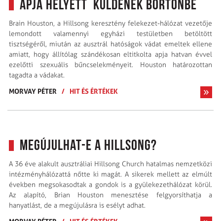
apja helyett küldenék börtönbe
Brain Houston, a Hillsong keresztény felekezet-hálózat vezetője
lemondott valamennyi egyházi testületben betöltött
tisztségéről, miután az ausztrál hatóságok vádat emeltek ellene
amiatt, hogy állítólag szándékosan eltitkolta apja hatvan évvel
ezelőtti szexuális bűncselekményeit. Houston határozottan
tagadta a vádakat.
MORVAY PÉTER
/
HIT ÉS ÉRTÉKEK
Megújulhat-e a Hillsong?
A 36 éve alakult ausztráliai Hillsong Church hatalmas nemzetközi
intézményhálózattá nőtte ki magát. A sikerek mellett az elmúlt
években megsokasodtak a gondok is a gyülekezethálózat körül.
Az alapító, Brian Houston menesztése felgyorsíthatja a
hanyatlást, de a megújulásra is esélyt adhat.