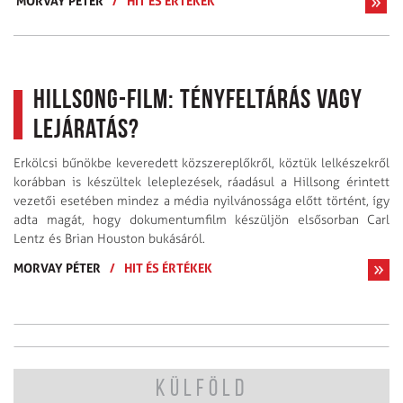
MORVAY PÉTER
/
HIT ÉS ÉRTÉKEK
Hillsong-film: tényfeltárás vagy
lejáratás?
Erkölcsi bűnökbe keveredett közszereplőkről, köztük lelkészekről
korábban is készültek leleplezések, ráadásul a Hillsong érintett
vezetői esetében mindez a média nyilvánossága előtt történt, így
adta magát, hogy dokumentumfilm készüljön elsősorban Carl
Lentz és Brian Houston bukásáról.
MORVAY PÉTER
/
HIT ÉS ÉRTÉKEK
KÜLFÖLD