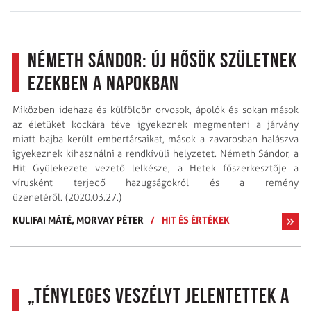
Németh Sándor: Új hősök születnek
ezekben a napokban
Miközben idehaza és külföldön orvosok, ápolók és sokan mások
az életüket kockára téve igyekeznek megmenteni a járvány
miatt bajba került embertársaikat, mások a zavarosban halászva
igyekeznek kihasználni a rendkívüli helyzetet. Németh Sándor, a
Hit Gyülekezete vezető lelkésze, a Hetek főszerkesztője a
vírusként terjedő hazugságokról és a remény
üzenetéről. (2020.03.27.)
KULIFAI MÁTÉ,
MORVAY PÉTER
/
HIT ÉS ÉRTÉKEK
„Tényleges veszélyt jelentettek a