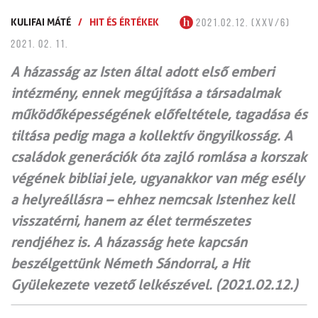
KULIFAI MÁTÉ
/
HIT ÉS ÉRTÉKEK
2021.02.12. (XXV/6)
2021. 02. 11.
A házasság az Isten által adott első emberi
intézmény, ennek megújítása a társadalmak
működőképességének előfeltétele, tagadása és
tiltása pedig maga a kollektív öngyilkosság. A
családok generációk óta zajló romlása a korszak
végének bibliai jele, ugyanakkor van még esély
a helyreállásra – ehhez nemcsak Istenhez kell
visszatérni, hanem az élet természetes
rendjéhez is. A házasság hete kapcsán
beszélgettünk Németh Sándorral, a Hit
Gyülekezete vezető lelkészével. (2021.02.12.)