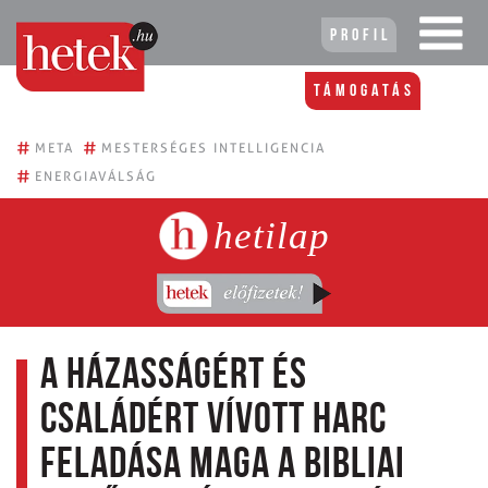
Profil
Támogatás
#
#
META
MESTERSÉGES INTELLIGENCIA
#
ENERGIAVÁLSÁG
hetilap
A házasságért és
családért vívott harc
feladása maga a bibliai