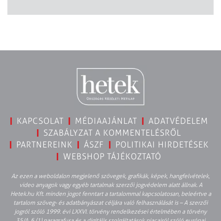
KAPCSOLAT
MÉDIAAJÁNLAT
ADATVÉDELEM
SZABÁLYZAT A KOMMENTELÉSRŐL
PARTNEREINK
ÁSZF
POLITIKAI HIRDETÉSEK
WEBSHOP TÁJÉKOZTATÓ
Az ezen a weboldalon megjelenő szövegek, grafikák, képek, hangfelvételek,
video anyagok vagy egyéb tartalmak szerzői jogvédelem alatt állnak. A
Hetek.hu Kft. minden jogot fenntart a tartalommal kapcsolatosan, beleértve a
tartalom szöveg- és adatbányászat céljára való felhasználását is – A szerzői
jogról szóló 1999. évi LXXVI. törvény rendelkezései értelmében a törvény
35/A. § (1) paragrafusa és a digitális szolgáltatások piacairól szóló európai