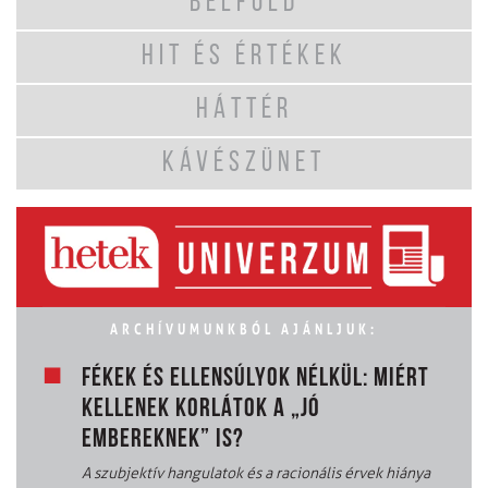
BELFÖLD
HIT ÉS ÉRTÉKEK
HÁTTÉR
KÁVÉSZÜNET
ARCHÍVUMUNKBÓL AJÁNLJUK:
FÉKEK ÉS ELLENSÚLYOK NÉLKÜL: MIÉRT
KELLENEK KORLÁTOK A „JÓ
EMBEREKNEK” IS?
A szubjektív hangulatok és a racionális érvek hiánya