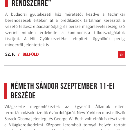
rendszerre”
A budaörsi gyülekezeti ház méretétől kezdve a technikai
berendezések értékén át a prédikációk tartalmán keresztül a
vezető lelkész előadásmódjáig és persze magánlevelezéséig szó
szerint minden érdekelte a kommunista titko­s­szolgálatok
tisztjeit. A Hit Gyülekezetébe telepített ügynökök pedig
minderről jelentettek is.
SZ. F.
/
BELFÖLD
Németh Sándor szeptember 11-ei
beszéde
Világszerte megemlékeztek az Egyesült Államok elleni
terrortámadások tizedik évfordulójáról. New Yorkban most először
Barack Obama jelenlegi és George W. Bush volt elnök is részt vett
a Világkereskedelmi Központ lerombolt tornyai helyén tartott