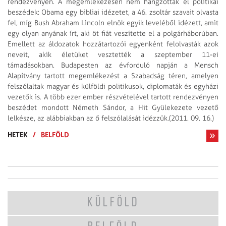
rendezvényen. A megemlékezésen nem hangzottak el politikai
beszédek: Obama egy bibliai idézetet, a 46. zsoltár szavait olvasta
fel, míg Bush Abraham Lincoln elnök egyik leveléből idézett, amit
egy olyan anyának írt, aki öt fiát veszítette el a polgárháborúban.
Emellett az áldozatok hozzátartozói egyenként felolvasták azok
neveit, akik életüket vesztették a szeptember 11-ei
támadásokban. Budapesten az évforduló napján a Mensch
Alapítvány tartott megemlékezést a Szabadság téren, amelyen
felszólaltak magyar és külföldi politikusok, diplomaták és egyházi
vezetők is. A több ezer ember részvételével tartott rendezvényen
beszédet mondott Németh Sándor, a Hit Gyülekezete vezető
lelkésze, az alábbiakban az ő felszólalását idézzük.(2011. 09. 16.)
HETEK
/
BELFÖLD
KÜLFÖLD