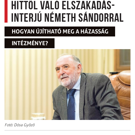
hittől való elszakadás-
interjú Németh Sándorral
HOGYAN ÚJÍTHATÓ MEG A HÁZASSÁG
INTÉZMÉNYE?
Fotó: Dósa Gyôzô