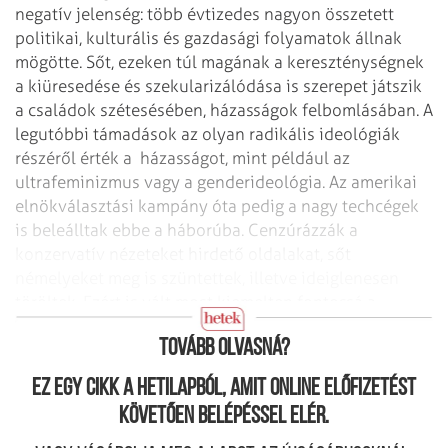
negatív jelenség: több évtizedes nagyon összetett
politikai, kulturális és gazdasági folyamatok állnak
mögötte. Sőt, ezeken túl magának a kereszténységnek
a kiüresedése és szekularizálódása is szerepet játszik
a családok szétesésében, házasságok felbomlásában. A
legutóbbi támadások az olyan radikális ideológiák
részéről érték a
házasságot, mint például az
ultrafeminizmus vagy a genderideológia. Az amerikai
elnökválasztási kampány óta pedig a nagy techcégek
is beleálltak ebbe a háborúba. Cenzúrázzák a
konzervatív nézeteket hirdető oldalakat, sőt
némelyeket meg is szüntettek, illetve ideiglenesen
töröltek. Ezért is vált most kiemelten fontossá a
természetes család és a keresztény értékek védelme.
Tovább olvasná?
Ez egy cikk a hetilapból, amit online előfizetést
követően belépéssel elér.