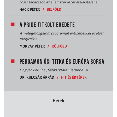
rossz tanácsadó az államszervezet átalakításánál
»
HACK PÉTER
/
BELFÖLD
A PRIDE TITKOLT EREDETE
A melegmozgalom programját évtizedekkel ezelőtt
megírták
»
MORVAY PÉTER
/
KÜLFÖLD
PERGAMON ŐSI TITKA ÉS EURÓPA SORSA
Hogyan került a „Sátán oltára” Berlinbe?
»
DR. KULCSÁR ÁRPÁD
/
HIT ÉS ÉRTÉKEK
Hetek