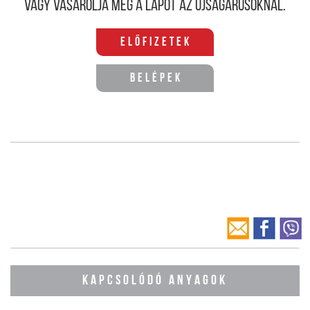
Vagy vásárolja meg a lapot az újságárusoknál.
Előfizetek
Belépek
KAPCSOLÓDÓ ANYAGOK