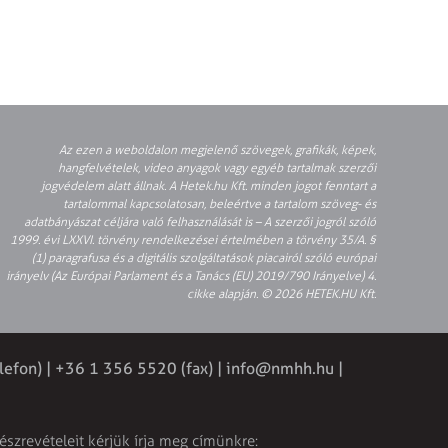
Az ezen a weboldalon megjelenő szövegek, grafikák, képek,
hangfelvételek, video anyagok vagy egyéb tartalmak szerzői
jogvédelem alatt állnak. A Hetek.hu Kft. minden jogot fenntart a
tartalommal kapcsolatosan, beleértve a tartalom szöveg- és
adatbányászat céljára való felhasználását is – A szerzői jogról szóló
1999. évi LXXVI. törvény rendelkezései értelmében a törvény 35/A. §
(1) paragrafusa és a digitális szolgáltatások piacairól szóló európai
irányelv (Az Európai Parlament és a Tanács (EU) 2019/790 Irányelve) 4.
cikke alapján. © 2026 HETEK.HU Kft.
lefon) | +36 1 356 5520 (fax) |
info@nmhh.hu
|
észrevételeit kérjük írja meg címünkre: