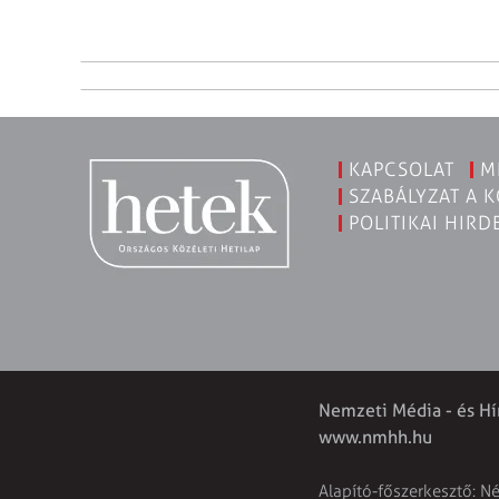
KAPCSOLAT
M
SZABÁLYZAT A 
POLITIKAI HIRD
Nemzeti Média - és Hí
www.nmhh.hu
Alapító-főszerkesztő: N