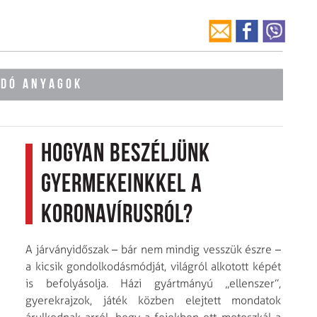
ÓDÓ ANYAGOK
Hogyan beszéljünk
gyermekeinkkel a
koronavírusról?
A járványidőszak – bár nem mindig vesszük észre –
a kicsik gondolkodásmódját, világról alkotott képét
is befolyásolja. Házi gyártmányú „ellenszer”,
gyerekrajzok, játék közben elejtett mondatok