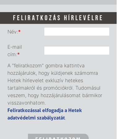
FELIRATKOZÁS HÍRLEVÉLRE
Név:
*
E-mail
cím:
*
A "feliratkozom" gombra kattintva
hozzájárulok, hogy küldjenek számomra
Hetek hírlevelet exkluzív hetekes
tartalmakról és promóciókról. Tudomásul
veszem, hogy hozzájárulásomat bármikor
visszavonhatom.
Feliratkozással elfogadja a Hetek
adatvédelmi szabályzatát
.