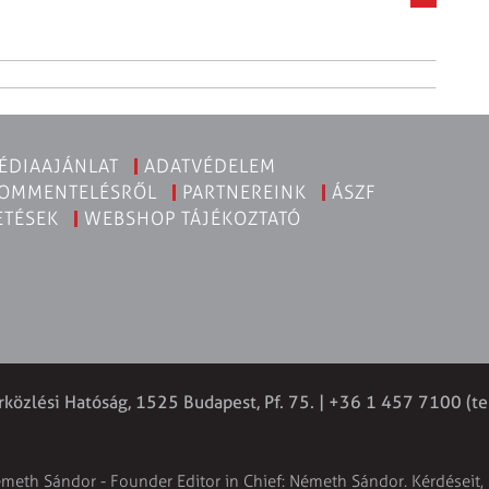
ÉDIAAJÁNLAT
ADATVÉDELEM
KOMMENTELÉSRŐL
PARTNEREINK
ÁSZF
ETÉSEK
WEBSHOP TÁJÉKOZTATÓ
rközlési Hatóság, 1525 Budapest, Pf. 75. | +36 1 457 7100 (te
émeth Sándor - Founder Editor in Chief: Németh Sándor. Kérdéseit, 