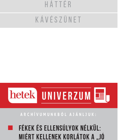
HÁTTÉR
KÁVÉSZÜNET
ARCHÍVUMUNKBÓL AJÁNLJUK:
FÉKEK ÉS ELLENSÚLYOK NÉLKÜL:
MIÉRT KELLENEK KORLÁTOK A „JÓ