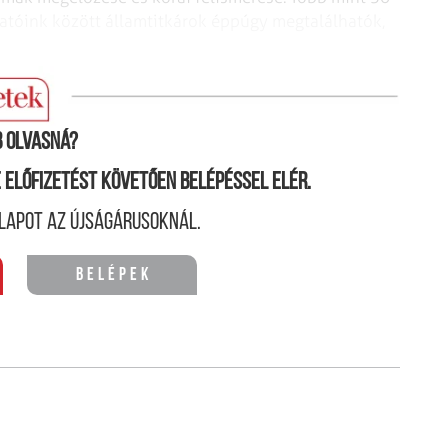
gatóink között államtitkárok éppúgy megtalálhatók,
 olvasná?
ne előfizetést követően belépéssel elér.
lapot az újságárusoknál.
Belépek