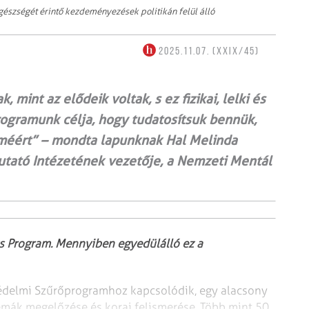
észségét érintő kezdeményezések politikán felül álló
2025.11.07. (XXIX/45)
mint az elődeik voltak, s ez fizikai, lelki és
rogramunk célja, hogy tudatosítsuk bennük,
méért” – mondta lapunknak Hal Melinda
kutató Intézetének vezetője, a Nemzeti Mentál
s Program. Mennyiben egyedülálló ez a
édelmi Szűrőprogramhoz kapcsolódik, egy alacsony
lémák megelőzése és korai felismerése. Több mint 50