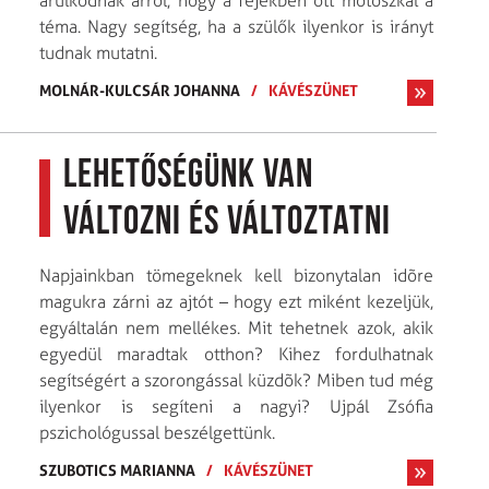
árulkodnak arról, hogy a fejekben ott motoszkál a
téma. Nagy segítség, ha a szülők ilyenkor is irányt
tudnak mutatni.
MOLNÁR-KULCSÁR JOHANNA
/
KÁVÉSZÜNET
Lehetőségünk van
változni és változtatni
Napjainkban tömegeknek kell bizonytalan idõre
magukra zárni az ajtót – hogy ezt miként kezeljük,
egyáltalán nem mellékes. Mit tehetnek azok, akik
egyedül maradtak otthon? Kihez fordulhatnak
segítségért a szorongással küzdõk? Miben tud még
ilyenkor is segíteni a nagyi? Ujpál Zsófia
pszichológussal beszélgettünk.
SZUBOTICS MARIANNA
/
KÁVÉSZÜNET