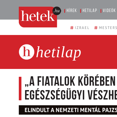
Hírek
Hetilap
Videók
#
#
IZRAEL
MESTERS
hetilap
„A fiatalok körében
egészségügyi vészh
ELINDULT A NEMZETI MENTÁL PAJ