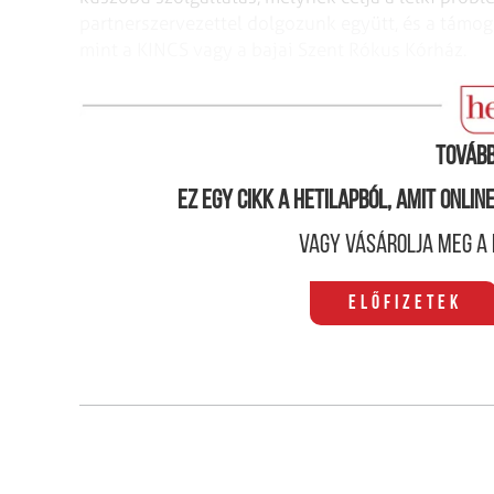
partnerszervezettel dolgozunk együtt, és a támo
mint a KINCS vagy a bajai Szent Rókus Kórház.
Kiket céloz meg a program?
Tovább
Ez egy cikk a hetilapból, amit onli
Vagy vásárolja meg a 
Előfizetek