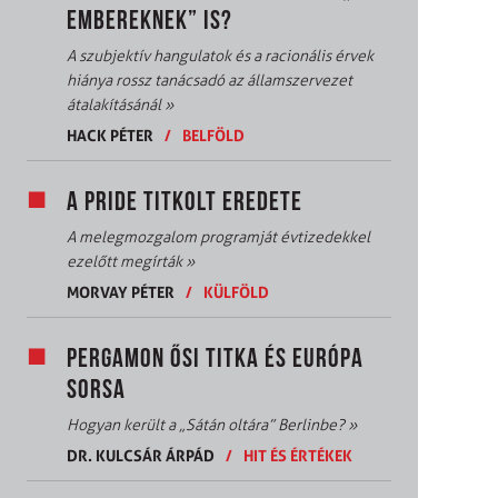
EMBEREKNEK” IS?
A szubjektív hangulatok és a racionális érvek
hiánya rossz tanácsadó az államszervezet
átalakításánál
»
HACK PÉTER
/
BELFÖLD
A PRIDE TITKOLT EREDETE
A melegmozgalom programját évtizedekkel
ezelőtt megírták
»
MORVAY PÉTER
/
KÜLFÖLD
PERGAMON ŐSI TITKA ÉS EURÓPA
SORSA
Hogyan került a „Sátán oltára” Berlinbe?
»
DR. KULCSÁR ÁRPÁD
/
HIT ÉS ÉRTÉKEK