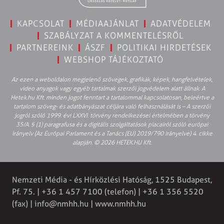
KAPCSOLAT
MÉDIAAJÁNLAT
ADATVÉDELEM
SZABÁLYZAT A KOMMENTELÉSRŐL
PARTNEREINK
ÁSZF
POLITIKAI HIRDETÉSEK
WEBSHOP TÁJÉKOZTATÓ
Az ezen a weboldalon megjelenő szövegek, grafikák, képek, hangfelvételek,
video anyagok vagy egyéb tartalmak szerzői jogvédelem alatt állnak. A
Hetek.hu Kft. minden jogot fenntart a tartalommal kapcsolatosan, beleértve a
tartalom szöveg- és adatbányászat céljára való felhasználását is – A szerzői
jogról szóló 1999. évi LXXVI. törvény rendelkezései értelmében a törvény
35/A. § (1) paragrafusa és a digitális szolgáltatások piacairól szóló európai
irányelv (Az Európai Parlament és a Tanács (EU) 2019/790 Irányelve) 4. cikke
alapján. © 2026 HETEK.HU Kft.
Nemzeti Média - és Hírközlési Hatóság, 1525 Budapest,
Pf. 75. | +36 1 457 7100 (telefon) | +36 1 356 5520
(fax) |
info@nmhh.hu
| www.nmhh.hu