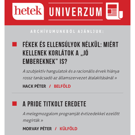
ARCHÍVUMUNKBÓL AJÁNLJUK:
FÉKEK ÉS ELLENSÚLYOK NÉLKÜL: MIÉRT
KELLENEK KORLÁTOK A „JÓ
EMBEREKNEK” IS?
A szubjektív hangulatok és a racionális érvek hiánya
rossz tanácsadó az államszervezet átalakításánál
»
HACK PÉTER
/
BELFÖLD
A PRIDE TITKOLT EREDETE
A melegmozgalom programját évtizedekkel ezelőtt
megírták
»
MORVAY PÉTER
/
KÜLFÖLD