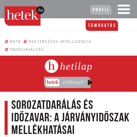
Profil
Támogatás
#
#
META
MESTERSÉGES INTELLIGENCIA
#
ENERGIAVÁLSÁG
hetilap
Sorozatdarálás és
időzavar: a járványidőszak
mellékhatásai