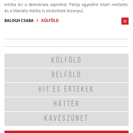
kritika éri a demokrata aspiránst. Pártja egyelőre kitart mellette,
és a liberális média is elnézőnek bizonyul.
BALOGH CSABA
/
KÜLFÖLD
KÜLFÖLD
BELFÖLD
HIT ÉS ÉRTÉKEK
HÁTTÉR
KÁVÉSZÜNET