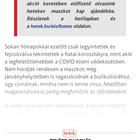
akció keretében előfizető olvasónk
hetekes maszkot kap ajándékba.
Részletek a hetilapban és
a
oldalon.
hetek.hu/elofizetes
Sokan hónapokkal ezelőtt csak legyintettek és
fejcsóválva tekintettek a fiatal korosztályra, mint akik
a legfelelőtlenebbek a COVID elleni védekezésben.
Nem hordják rendesen a maszkot, még
járványhelyzetben is ragaszkodnak a bulikultúrához,
úgy csinálnak, mintha nem is lenne vírus, felelőtlen
magatartásukkal pedig megfertőzik az idősebbeket.
A vádak nyilván nem alaptalanok, a felszín mögötti
valóság azonban sokkal komplexebb: kiderül, hogy a
fiatal generációt legalább annyira megviseli a
világjárvány, mint az idősebbeket – csak másképp
mutatkoznak meg ennek a tünetei.