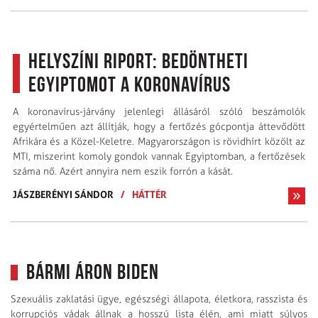
Helyszíni riport: Bedöntheti
Egyiptomot a koronavírus
A koronavírus-járvány jelenlegi állásáról szóló beszámolók
egyértelműen azt állítják, hogy a fertőzés gócpontja áttevődött
Afrikára és a Közel-Keletre. Magyarországon is rövidhírt közölt az
MTI, miszerint komoly gondok vannak Egyiptomban, a fertőzések
száma nő. Azért annyira nem eszik forrón a kását.
JÁSZBERÉNYI SÁNDOR
/
HÁTTÉR
Bármi áron Biden
Szexuális zaklatási ügye, egészségi állapota, életkora, rasszista és
korrupciós vádak állnak a hosszú lista élén, ami miatt súlyos