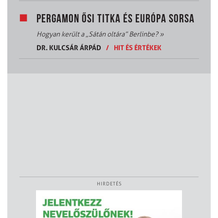
PERGAMON ŐSI TITKA ÉS EURÓPA SORSA
Hogyan került a „Sátán oltára” Berlinbe?
»
DR. KULCSÁR ÁRPÁD
/
HIT ÉS ÉRTÉKEK
HIRDETÉS