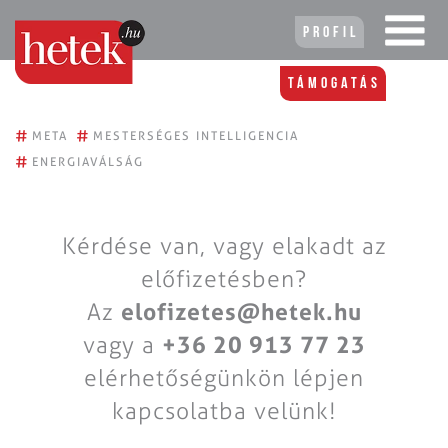
Profil
Támogatás
#
#
META
MESTERSÉGES INTELLIGENCIA
#
ENERGIAVÁLSÁG
Kérdése van, vagy elakadt az
előfizetésben?
Az
elofizetes@hetek.hu
vagy a
+36 20 913 77 23
elérhetőségünkön lépjen
kapcsolatba velünk!