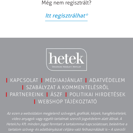
Még nem regisztrált?
Itt regisztrálhat
*
KAPCSOLAT
MÉDIAAJÁNLAT
ADATVÉDELEM
SZABÁLYZAT A KOMMENTELÉSRŐL
PARTNEREINK
ÁSZF
POLITIKAI HIRDETÉSEK
WEBSHOP TÁJÉKOZTATÓ
Az ezen a weboldalon megjelenő szövegek, grafikák, képek, hangfelvételek,
video anyagok vagy egyéb tartalmak szerzői jogvédelem alatt állnak. A
Hetek.hu Kft. minden jogot fenntart a tartalommal kapcsolatosan, beleértve a
tartalom szöveg- és adatbányászat céljára való felhasználását is – A szerzői