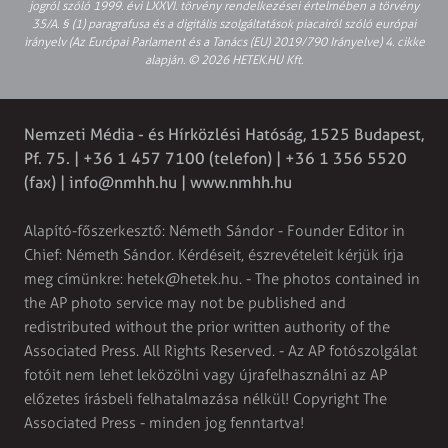
jogról szóló 1999. évi LXXVI. törvény rendelkezései értelmében a törvény
35/A. § (1) paragrafusa és a digitális szolgáltatások piacairól szóló európai
irányelv (Az Európai Parlament és a Tanács (EU) 2019/790 Irányelve) 4. cikke
alapján. © 2026 HETEK.HU Kft.
Nemzeti Média - és Hírközlési Hatóság, 1525 Budapest,
Pf. 75. | +36 1 457 7100 (telefon) | +36 1 356 5520
(fax) |
info@nmhh.hu
| www.nmhh.hu
Alapító-főszerkesztő: Németh Sándor - Founder Editor in
Chief: Németh Sándor. Kérdéseit, észrevételeit kérjük írja
meg címünkre:
hetek@hetek.hu
. - The photos contained in
the AP photo service may not be published and
redistributed without the prior written authority of the
Associated Press. All Rights Reserved. - Az AP fotószolgálat
fotóit nem lehet leközölni vagy újrafelhasználni az AP
előzetes írásbeli felhatalmazása nélkül! Copyright The
Associated Press - minden jog fenntartva!